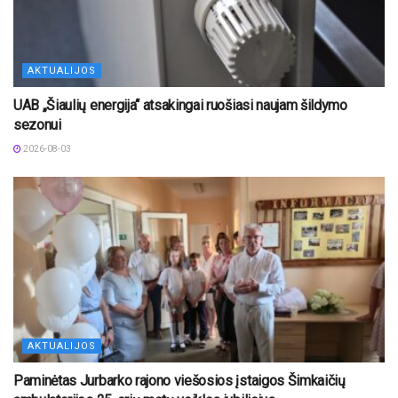
AKTUALIJOS
UAB „Šiaulių energija“ atsakingai ruošiasi naujam šildymo
sezonui
2026-08-03
AKTUALIJOS
Paminėtas Jurbarko rajono viešosios įstaigos Šimkaičių