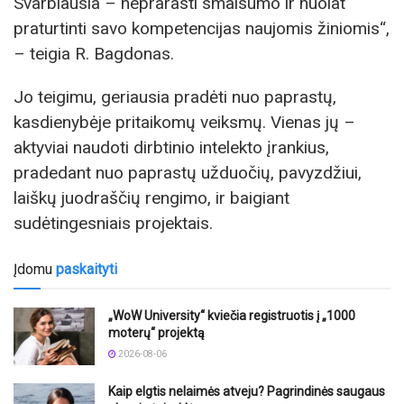
Svarbiausia – neprarasti smalsumo ir nuolat
praturtinti savo kompetencijas naujomis žiniomis“,
– teigia R. Bagdonas.
Jo teigimu, geriausia pradėti nuo paprastų,
kasdienybėje pritaikomų veiksmų. Vienas jų –
aktyviai naudoti dirbtinio intelekto įrankius,
pradedant nuo paprastų užduočių, pavyzdžiui,
laiškų juodraščių rengimo, ir baigiant
sudėtingesniais projektais.
Įdomu
paskaityti
„WoW University“ kviečia registruotis į „1000
moterų“ projektą
2026-08-06
Kaip elgtis nelaimės atveju? Pagrindinės saugaus