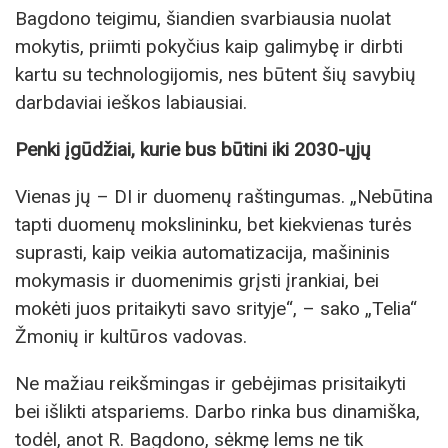
Bagdono teigimu, šiandien svarbiausia nuolat
mokytis, priimti pokyčius kaip galimybę ir dirbti
kartu su technologijomis, nes būtent šių savybių
darbdaviai ieškos labiausiai.
Penki įgūdžiai, kurie bus būtini iki 2030-ųjų
Vienas jų – DI ir duomenų raštingumas. „Nebūtina
tapti duomenų mokslininku, bet kiekvienas turės
suprasti, kaip veikia automatizacija, mašininis
mokymasis ir duomenimis grįsti įrankiai, bei
mokėti juos pritaikyti savo srityje“, – sako „Telia“
Žmonių ir kultūros vadovas.
Ne mažiau reikšmingas ir gebėjimas prisitaikyti
bei išlikti atspariems. Darbo rinka bus dinamiška,
todėl, anot R. Bagdono, sėkmę lems ne tik