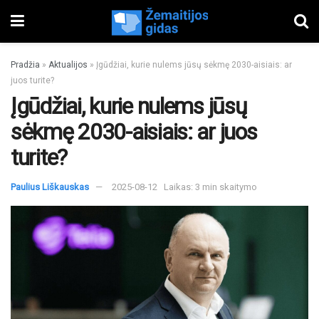
Pradžia
»
Aktualijos
»
Įgūdžiai, kurie nulems jūsų sėkmę 2030-aisiais: ar
juos turite?
Įgūdžiai, kurie nulems jūsų
sėkmę 2030-aisiais: ar juos
turite?
Paulius Liškauskas
2025-08-12
Laikas: 3 min skaitymo