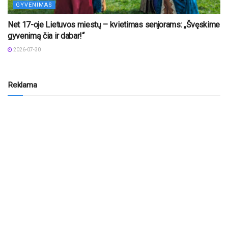
GYVENIMAS
Net 17-oje Lietuvos miestų – kvietimas senjorams: „Švęskime
gyvenimą čia ir dabar!“
2026-07-30
Reklama