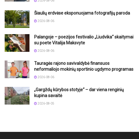
2026-08-06
Šiaulių erdvėse eksponuojama fotografijų paroda
2026-08-06
Palangoje – poezijos festivalio „Liudvika“ skaitymai
su poete Vitalija Maksvyte
2026-08-06
Tauragės rajono savivaldybė finansuos
neformaliojo mokinių sportinio ugdymo programas
2026-08-06
„Gargždų kūrybos stotyje“ – dar viena renginių
kupina savaitė
2026-08-05