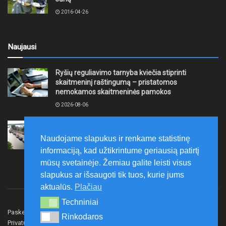
2016-04-26
Naujausi
Ryšių reguliavimo tarnyba kviečia stiprinti
skaitmeninį raštingumą – pristatomos
nemokamos skaitmeninės pamokos
2026-08-06
Ernesto Galvanausko bulvaro atnaujinimas
Klaipėdoje juda į priekį
Naudojame slapukus ir renkame statistinę
2026-08-06
informaciją, kad užtikrintume geriausią patirtį
mūsų svetainėje. Žemiau galite leisti visus
slapukus ar išsaugoti tik tuos, kurie jums
aktualūs.
Plačiau
Techniniai
Techniniai
Paskelbk naujieną
Rašyti redakcijai
Reklama
Rinkodaros
Rinkodaros
Privatumo politika
Susisiekite