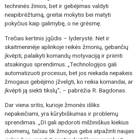
techninės žinios, bet ir gebėjimas valdyti
neapibrėžtumą, greitai mokytis bei matyti
pokyčius kaip galimybę, o ne grėsmę.
Trečias kertinis įgūdis – lyderystė. Net ir
skaitmeninėje aplinkoje reikės žmonių, gebančių
įkvėpti, palaikyti komandų motyvaciją ir priimti
atsakingus sprendimus. „Technologijos gali
automatizuoti procesus, bet jos niekada nepakeis
žmogaus gebėjimo įžvelgti, ko reikia komandai, ar
įkvėpti ją siekti tikslų“, – pabrėžia R. Bagdonas.
Dar viena sritis, kurioje žmonės išliks
nepakeičiami, yra kūrybiškumas ir problemų
sprendimas. „DI gali apdoroti milžiniškus kiekius
duomenų, tačiau tik žmogus geba atpažinti naujas