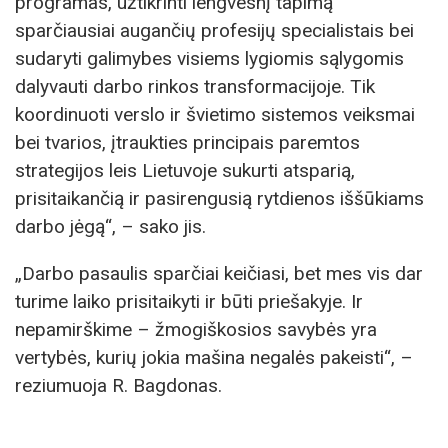
programas, užtikrinti lengvesnį tapimą
sparčiausiai augančių profesijų specialistais bei
sudaryti galimybes visiems lygiomis sąlygomis
dalyvauti darbo rinkos transformacijoje. Tik
koordinuoti verslo ir švietimo sistemos veiksmai
bei tvarios, įtraukties principais paremtos
strategijos leis Lietuvoje sukurti atsparią,
prisitaikančią ir pasirengusią rytdienos iššūkiams
darbo jėgą“, – sako jis.
„Darbo pasaulis sparčiai keičiasi, bet mes vis dar
turime laiko prisitaikyti ir būti priešakyje. Ir
nepamirškime – žmogiškosios savybės yra
vertybės, kurių jokia mašina negalės pakeisti“, –
reziumuoja R. Bagdonas.