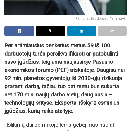
Ramunas Bagdonas / Telia nuotr.
Per artimiausius penkerius metus 59 iš 100
darbuotojų turės persikvalifikuoti ar patobulinti
savo įgūdžius, teigiama naujausioje Pasaulio
ekonomikos forumo (PEF) atskaitoje. Daugiau nei
92 mln. planetos gyventojų iki 2030-ųjų rizikuoja
prarasti darbą, tačiau tuo pat metu bus sukurta
net 170 mln. naujų darbo vietų, daugiausia –
technologijų srityse. Ekspertai išskyrė esminius
įgūdžius, kurių reikė ateityje.
„Išlikimą darbo rinkoje lems gebėjimas nuolat