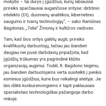
mokytis – tai durys į įgūdžius, kurių labiausiai
prireiks sparčiausiai augančiose srityse: dirbtinio
intelekto (DI), duomenų analitikos, kibernetinio
saugumo ir tvarių technologijų“, – sako Ramūnas
Bagdonas, „Telia“ Žmonių ir kultūros vadovas.
Tam, kad šios sritys galėtų augti, prireiks
kvalifikuotų darbuotojų, tačiau jau šiandien
daugiau nei pusė darbdavių pripažįsta, kad
įgūdžių trūkumas yra pagrindinė kliūtis
organizacijų augimui. Todėl, R. Bagdono teigimu,
jau šiandien darbuotojams verta susitelkti į penkis
esminius įgūdžius, kurie bus reikalingi ateityje. Jie
leis išlikti konkurencingiems ir tapti paklausiais
specialistais technologiškai pažangioje darbo
rinkoje.