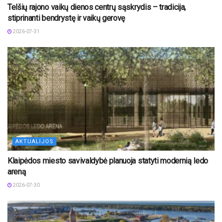
Telšių rajono vaikų dienos centrų sąskrydis – tradicija,
stiprinanti bendrystę ir vaikų gerovę
2026-07-31
AKTUALIJOS
Klaipėdos miesto savivaldybė planuoja statyti modernią ledo
areną
2026-07-30