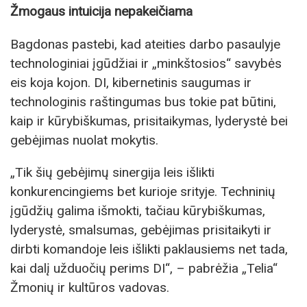
Žmogaus intuicija nepakeičiama
Bagdonas pastebi, kad ateities darbo pasaulyje
technologiniai įgūdžiai ir „minkštosios“ savybės
eis koja kojon. DI, kibernetinis saugumas ir
technologinis raštingumas bus tokie pat būtini,
kaip ir kūrybiškumas, prisitaikymas, lyderystė bei
gebėjimas nuolat mokytis.
„Tik šių gebėjimų sinergija leis išlikti
konkurencingiems bet kurioje srityje. Techninių
įgūdžių galima išmokti, tačiau kūrybiškumas,
lyderystė, smalsumas, gebėjimas prisitaikyti ir
dirbti komandoje leis išlikti paklausiems net tada,
kai dalį užduočių perims DI“, – pabrėžia „Telia“
Žmonių ir kultūros vadovas.