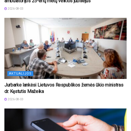
ambulatorijos 25-erių metų veiklos jubiliejus
2026-08-03
AKTUALIJOS
Jurbarke lankėsi Lietuvos Respublikos žemės ūkio ministras
dr. Kęstutis Mažeika
2026-08-03