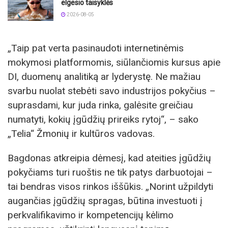
elgesio taisyklės
2026-08-05
„Taip pat verta pasinaudoti internetinėmis
mokymosi platformomis, siūlančiomis kursus apie
DI, duomenų analitiką ar lyderystę. Ne mažiau
svarbu nuolat stebėti savo industrijos pokyčius –
suprasdami, kur juda rinka, galėsite greičiau
numatyti, kokių įgūdžių prireiks rytoj“, – sako
„Telia“ Žmonių ir kultūros vadovas.
Bagdonas atkreipia dėmesį, kad ateities įgūdžių
pokyčiams turi ruoštis ne tik patys darbuotojai –
tai bendras visos rinkos iššūkis. „Norint užpildyti
augančias įgūdžių spragas, būtina investuoti į
perkvalifikavimo ir kompetencijų kėlimo