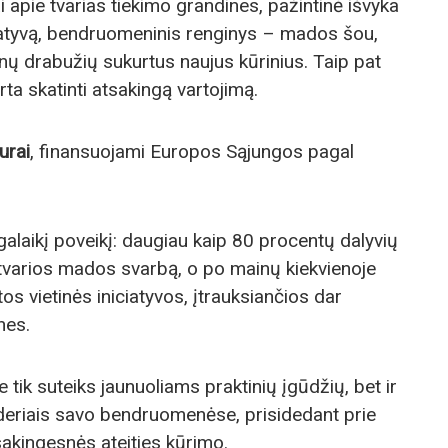
i apie tvarias tiekimo grandines, pažintinė išvyka
ciatyvą, bendruomeninis renginys – mados šou,
enų drabužių sukurtus naujus kūrinius. Taip pat
rta skatinti atsakingą vartojimą.
urai
, finansuojami Europos Sąjungos pagal
lgalaikį poveikį: daugiau kaip 80 procentų dalyvių
tvarios mados svarbą, o po mainų kiekvienoje
os vietinės iniciatyvos, įtrauksiančios dar
nes.
tik suteiks jaunuoliams praktinių įgūdžių, bet ir
yderiais savo bendruomenėse, prisidedant prie
sakingesnės ateities kūrimo.