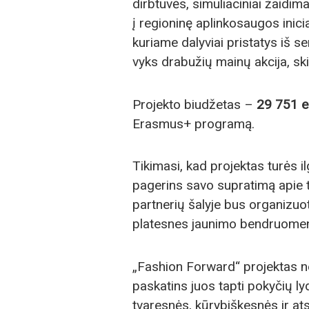
dirbtuvės, simuliaciniai žaidima
į regioninę aplinkosaugos ini
kuriame dalyviai pristatys iš s
vyks drabužių mainų akcija, ski
Projekto biudžetas –
29 751 e
Erasmus+ programą.
Tikimasi, kad projektas turės i
pagerins savo supratimą apie 
partnerių šalyje bus organizuot
platesnes jaunimo bendruome
„Fashion Forward“ projektas ne 
paskatins juos tapti pokyčių l
tvaresnės, kūrybiškesnės ir at