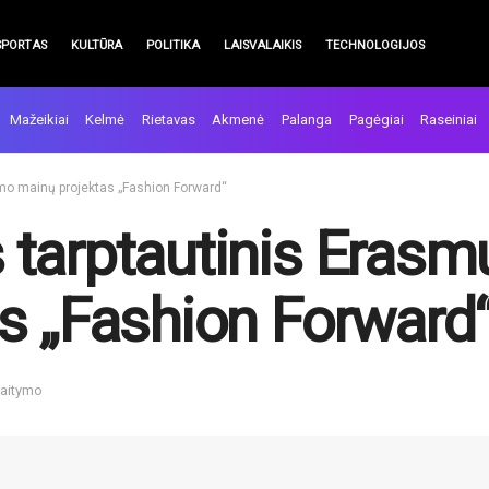
SPORTAS
KULTŪRA
POLITIKA
LAISVALAIKIS
TECHNOLOGIJOS
Mažeikiai
Kelmė
Rietavas
Akmenė
Palanga
Pagėgiai
Raseiniai
mo mainų projektas „Fashion Forward“
 tarptautinis Erasm
s „Fashion Forward
kaitymo