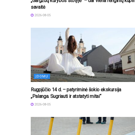
„Gargždų kūrybos stotyje“ – dar viena renginių kupi
savaitė
2026-08-05
ĮDOMU
Rugpjūčio 14 d. – patyriminė šokio ekskursija
„Palanga. Sugriauti ir atstatyti mitai“
2026-08-05