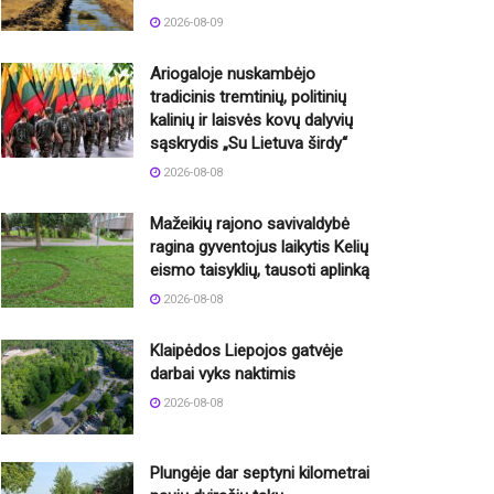
2026-08-09
Ariogaloje nuskambėjo
tradicinis tremtinių, politinių
kalinių ir laisvės kovų dalyvių
sąskrydis „Su Lietuva širdy“
2026-08-08
Mažeikių rajono savivaldybė
ragina gyventojus laikytis Kelių
eismo taisyklių, tausoti aplinką
2026-08-08
Klaipėdos Liepojos gatvėje
darbai vyks naktimis
2026-08-08
Plungėje dar septyni kilometrai