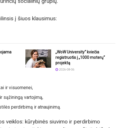
urinčių socialinių grupių.
linsis į šiuos klausimus:
uojama
„WoW University“ kviečia
registruotis į „1000 moterų“
projektą
2026-08-06
ai ir visuomenei,
r sąžiningą vartojimą,
tilės perdirbimą ir atnaujinimą.
s veiklos: kūrybinės siuvimo ir perdirbimo