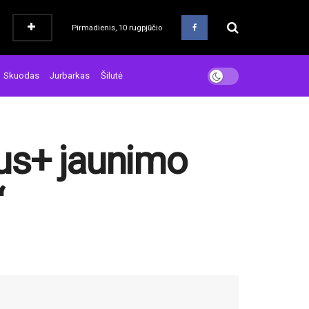
Pirmadienis, 10 rugpjūčio
Skuodas
Jurbarkas
Šilutė
us+ jaunimo
“