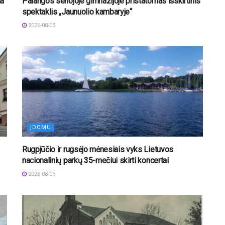
na
Palangos senojoje gimnazijoje pristatomas išskirtinis
spektaklis „Jaunuolio kambaryje“
2026-08-05
ĮDOMU
Rugpjūčio ir rugsėjo mėnesiais vyks Lietuvos
nacionalinių parkų 35-mečiui skirti koncertai
2026-08-05