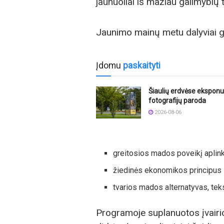
jaunuoliai iš mažiau galimybių t
Jaunimo mainų metu dalyviai gi
Įdomu
paskaityti
Šiaulių erdvėse ekspon
fotografijų paroda
2026-08-06
greitosios mados poveikį aplink
žiedinės ekonomikos principus i
tvarios mados alternatyvas, teks
Programoje suplanuotos įvairio