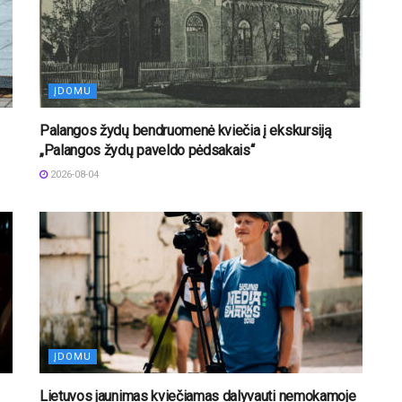
ĮDOMU
Palangos žydų bendruomenė kviečia į ekskursiją
„Palangos žydų paveldo pėdsakais“
2026-08-04
ĮDOMU
Lietuvos jaunimas kviečiamas dalyvauti nemokamoje