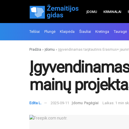
ĮDOMU
KRIMINALAI
Telšiai
Plungė
Klaipėda
Šiauliai
Kretinga
Tauragė
Pradžia
»
Įdomu
»
Įgyvendinamas tarptautinis Erasmus+ jauni
Įgyvendinamas
mainų projekta
Edita L.
2025-09-11
Įdomu
Pagėgiai
Laikas: 1 min s