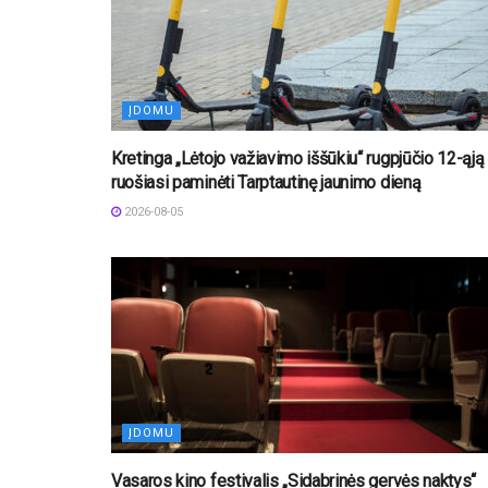
ĮDOMU
Kretinga „Lėtojo važiavimo iššūkiu“ rugpjūčio 12-ąją
ruošiasi paminėti Tarptautinę jaunimo dieną
2026-08-05
ĮDOMU
Vasaros kino festivalis „Sidabrinės gervės naktys“