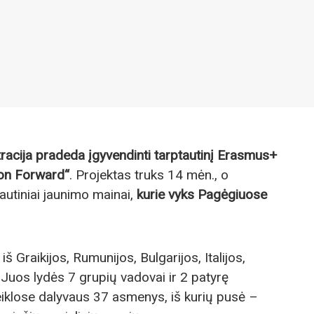
racija pradeda įgyvendinti tarptautinį Erasmus+
ion Forward“
. Projektas truks 14 mėn., o
autiniai jaunimo mainai,
kurie vyks Pagėgiuose
iš Graikijos, Rumunijos, Bulgarijos, Italijos,
. Juos lydės 7 grupių vadovai ir 2 patyrę
 veiklose dalyvaus 37 asmenys, iš kurių pusė –