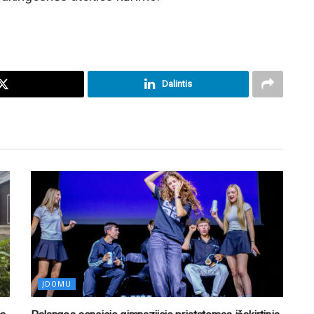
Dalintis
ĮDOMU