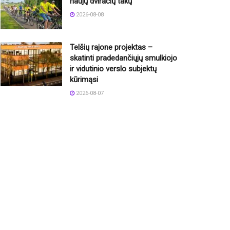
naujų dviračių takų
2026-08-08
Telšių rajone projektas –
skatinti pradedančiųjų smulkiojo
ir vidutinio verslo subjektų
kūrimąsi
2026-08-07