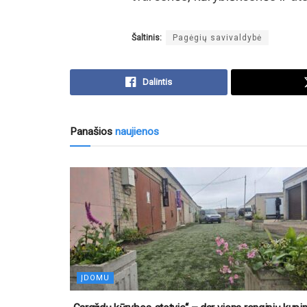
Šaltinis:
Pagėgių savivaldybė
Dalintis
Panašios
naujienos
ĮDOMU