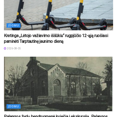
ĮDOMU
Kretinga „Lėtojo važiavimo iššūkiu“ rugpjūčio 12-ąją ruošiasi
paminėti Tarptautinę jaunimo dieną
2026-08-05
ĮDOMU
Palangos žydų bendruomenė kviečia į ekskursiją „Palangos