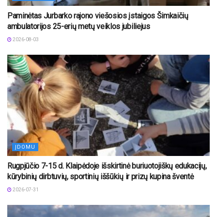
Paminėtas Jurbarko rajono viešosios įstaigos Šimkaičių
ambulatorijos 25-erių metų veiklos jubiliejus
2026-08-03
ĮDOMU
Rugpjūčio 7-15 d. Klaipėdoje išskirtinė buriuotojiškų edukacijų,
kūrybinių dirbtuvių, sportinių iššūkių ir prizų kupina šventė
2026-07-31