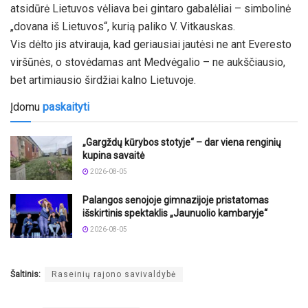
atsidūrė Lietuvos vėliava bei gintaro gabalėliai – simbolinė
„dovana iš Lietuvos“, kurią paliko V. Vitkauskas.
Vis dėlto jis atvirauja, kad geriausiai jautėsi ne ant Everesto
viršūnės, o stovėdamas ant Medvėgalio – ne aukščiausio,
bet artimiausio širdžiai kalno Lietuvoje.
Įdomu
paskaityti
„Gargždų kūrybos stotyje“ – dar viena renginių
kupina savaitė
2026-08-05
Palangos senojoje gimnazijoje pristatomas
išskirtinis spektaklis „Jaunuolio kambaryje“
2026-08-05
Šaltinis:
Raseinių rajono savivaldybė