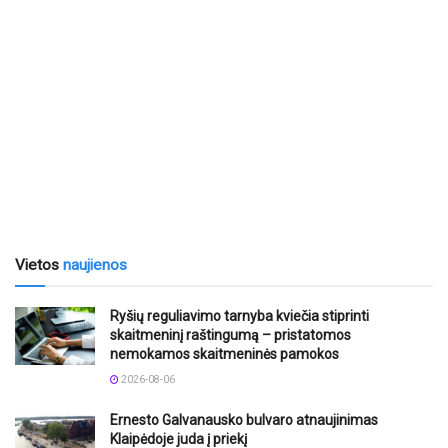
Vietos
naujienos
Ryšių reguliavimo tarnyba kviečia stiprinti
skaitmeninį raštingumą – pristatomos
nemokamos skaitmeninės pamokos
2026-08-06
Ernesto Galvanausko bulvaro atnaujinimas
Klaipėdoje juda į priekį