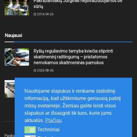
Pakražantiškių Jurginės neįsivaizduojamos be
sūrių
2016-04-26
Naujausi
Ryšių reguliavimo tarnyba kviečia stiprinti
skaitmeninį raštingumą – pristatomos
nemokamos skaitmeninės pamokos
2026-08-06
Ernesto Galvanausko bulvaro atnaujinimas
Klaipėdoje juda į priekį
Naudojame slapukus ir renkame statistinę
2026-08-06
informaciją, kad užtikrintume geriausią patirtį
mūsų svetainėje. Žemiau galite leisti visus
slapukus ar išsaugoti tik tuos, kurie jums
aktualūs.
Plačiau
Techniniai
Techniniai
Paskelbk naujieną
Rašyti redakcijai
Reklama