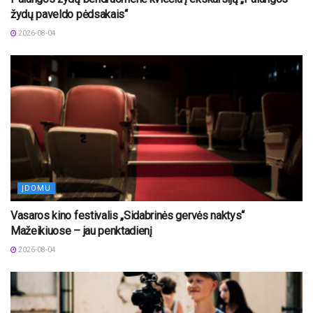
žydų paveldo pėdsakais“
2026-08-04
ĮDOMU
Vasaros kino festivalis „Sidabrinės gervės naktys“
Mažeikiuose – jau penktadienį
2026-08-04