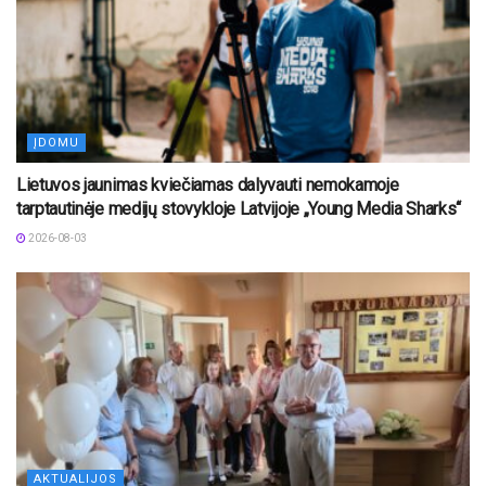
ĮDOMU
Lietuvos jaunimas kviečiamas dalyvauti nemokamoje
tarptautinėje medijų stovykloje Latvijoje „Young Media Sharks“
2026-08-03
AKTUALIJOS