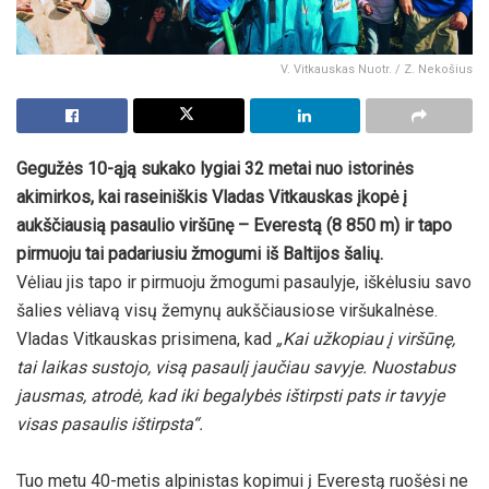
V. Vitkauskas Nuotr. / Z. Nekošius
Gegužės 10-ąją sukako lygiai 32 metai nuo istorinės
akimirkos, kai raseiniškis Vladas Vitkauskas įkopė į
aukščiausią pasaulio viršūnę – Everestą (8 850 m) ir tapo
pirmuoju tai padariusiu žmogumi iš Baltijos šalių.
Vėliau jis tapo ir pirmuoju žmogumi pasaulyje, iškėlusiu savo
šalies vėliavą visų žemynų aukščiausiose viršukalnėse.
Vladas Vitkauskas prisimena, kad
„Kai užkopiau į viršūnę,
tai laikas sustojo, visą pasaulį jaučiau savyje. Nuostabus
jausmas, atrodė, kad iki begalybės ištirpsti pats ir tavyje
visas pasaulis ištirpsta“.
Tuo metu 40-metis alpinistas kopimui į Everestą ruošėsi ne