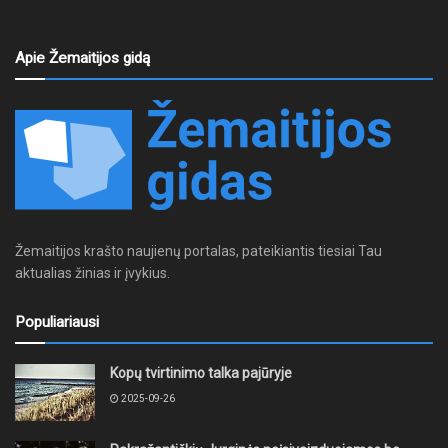
Apie Žemaitijos gidą
Žemaitijos krašto naujienų portalas, pateikiantis tiesiai Tau
aktualias žinias ir įvykius.
Populiariausi
Kopų tvirtinimo talka pajūryje
2025-09-26