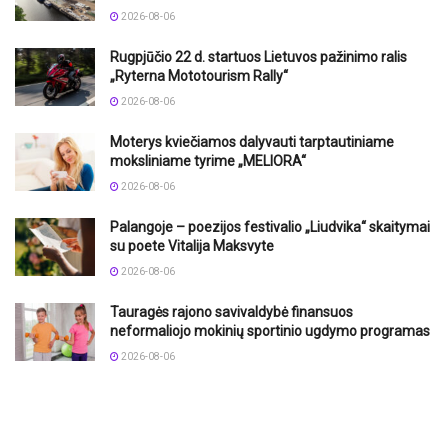
2026-08-06
Rugpjūčio 22 d. startuos Lietuvos pažinimo ralis
„Ryterna Mototourism Rally“
2026-08-06
Moterys kviečiamos dalyvauti tarptautiniame
moksliniame tyrime „MELIORA“
2026-08-06
Palangoje – poezijos festivalio „Liudvika“ skaitymai
su poete Vitalija Maksvyte
2026-08-06
Tauragės rajono savivaldybė finansuos
neformaliojo mokinių sportinio ugdymo programas
2026-08-06