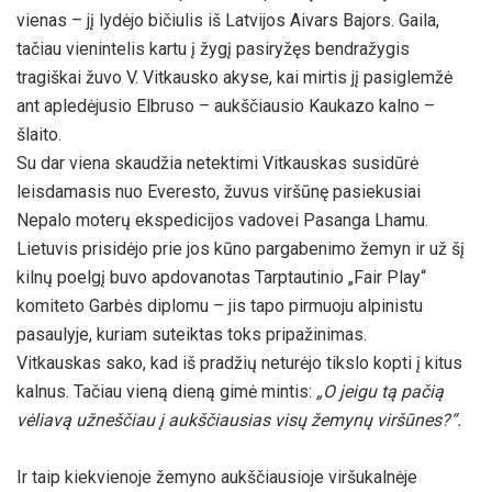
vienas – jį lydėjo bičiulis iš Latvijos Aivars Bajors. Gaila,
tačiau vienintelis kartu į žygį pasiryžęs bendražygis
tragiškai žuvo V. Vitkausko akyse, kai mirtis jį pasiglemžė
ant apledėjusio Elbruso – aukščiausio Kaukazo kalno –
šlaito.
Su dar viena skaudžia netektimi Vitkauskas susidūrė
leisdamasis nuo Everesto, žuvus viršūnę pasiekusiai
Nepalo moterų ekspedicijos vadovei Pasanga Lhamu.
Lietuvis prisidėjo prie jos kūno pargabenimo žemyn ir už šį
kilnų poelgį buvo apdovanotas Tarptautinio „Fair Play“
komiteto Garbės diplomu – jis tapo pirmuoju alpinistu
pasaulyje, kuriam suteiktas toks pripažinimas.
Vitkauskas sako, kad iš pradžių neturėjo tikslo kopti į kitus
kalnus. Tačiau vieną dieną gimė mintis:
„O jeigu tą pačią
vėliavą užneščiau į aukščiausias visų žemynų viršūnes?“.
Ir taip kiekvienoje žemyno aukščiausioje viršukalnėje