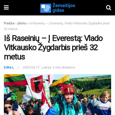
Pradžia
»
Įdomu
»
Iš Raseinių – Į Everestą: Vlado Vitkausko Žygdarbis prieš
32 metus
Iš Raseinių – Į Everestą: Vlado
Vitkausko Žygdarbis prieš 32
metus
Edita L.
2025-05-17
Laikas: 2 min skaitymo