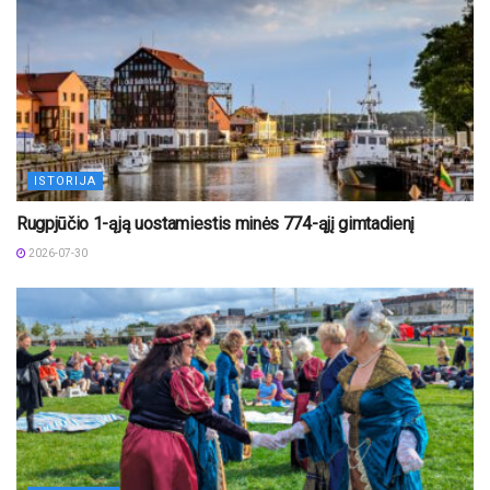
ISTORIJA
Rugpjūčio 1-ąją uostamiestis minės 774-ąjį gimtadienį
2026-07-30