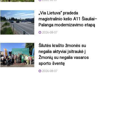
„Via Lietuva“ pradeda
magistralinio kelio A11 Šiauliai–
Palanga modernizavimo etapą
2026-08-07
Šilutės krašto žmonės su
negalia aktyviai įsitraukė į
Žmonių su negalia vasaros
sporto šventę
2026-08-07