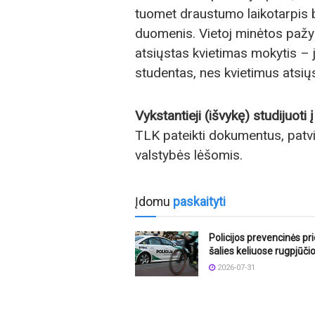
tuomet draustumo laikotarpis 
duomenis. Vietoj minėtos pažy
atsiųstas kvietimas mokytis – ji
studentas, nes kvietimus atsiųs
Vykstantieji (išvykę) studijuot
TLK pateikti dokumentus, patvi
valstybės lėšomis.
Įdomu
paskaityti
Policijos prevencinės p
šalies keliuose rugpjūči
2026-07-31