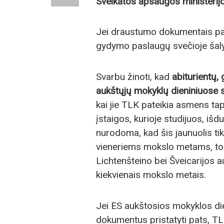
Sveikatos apsaugos ministerij
Jei draustumo dokumentais pas
gydymo paslaugų svečioje šalyj
Svarbu žinoti, kad
abiturientų, 
aukštųjų mokyklų dieniniuose 
kai jie TLK pateikia asmens t
įstaigos, kurioje studijuos, iš
nurodoma, kad šis jaunuolis tik
vieneriems mokslo metams, tod
Lichtenšteino bei Šveicarijos a
kiekvienais mokslo metais.
Jei ES aukštosios mokyklos di
dokumentus pristatyti pats, TLK