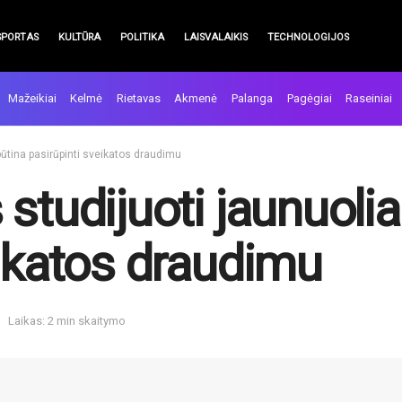
SPORTAS
KULTŪRA
POLITIKA
LAISVALAIKIS
TECHNOLOGIJOS
Mažeikiai
Kelmė
Rietavas
Akmenė
Palanga
Pagėgiai
Raseiniai
ūtina pasirūpinti sveikatos draudimu
 studijuoti jaunuoli
eikatos draudimu
Laikas: 2 min skaitymo