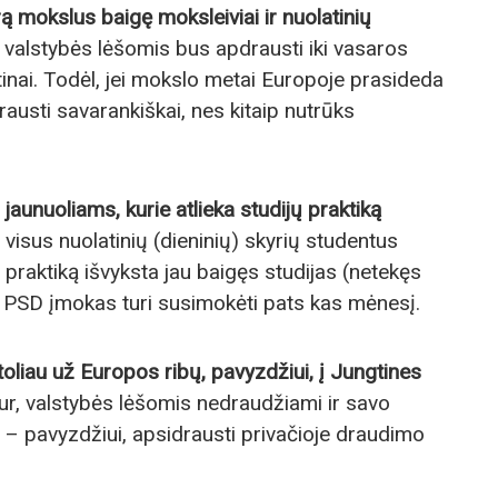
ą mokslus baigę moksleiviai ir nuolatinių
valstybės lėšomis bus apdrausti iki vasaros
inai. Todėl, jei mokslo metai Europoje prasideda
drausti savarankiškai, nes kitaip nutrūks
r
jaunuoliams, kurie atlieka studijų praktiką
d visus nuolatinių (dieninių) skyrių
studentus
į praktiką išvyksta jau baigęs studijas (netekęs
is PSD įmokas turi susimokėti pats kas mėnesį.
– toliau už Europos ribų, pavyzdžiui, į Jungtines
tur, valstybės lėšomis nedraudžiami ir savo
s – pavyzdžiui, apsidrausti privačioje draudimo