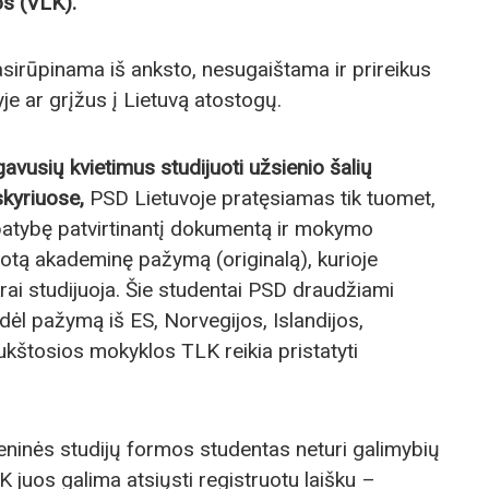
os (VLK).
irūpinama iš anksto, nesugaištama ir prireikus
e ar grįžus į Lietuvą atostogų.
gavusių kvietimus studijuoti užsienio šalių
skyriuose,
PSD Lietuvoje pratęsiamas tik tuomet,
apatybę patvirtinantį dokumentą ir mokymo
duotą akademinę pažymą (originalą), kurioje
rai studijuoja. Šie studentai PSD draudžiami
ėl pažymą iš ES, Norvegijos, Islandijos,
ukštosios mokyklos TLK reikia pristatyti
eninės studijų formos studentas neturi galimybių
 juos galima atsiųsti registruotu laišku –