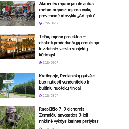
Akmenės rajone jau devintus
metus organizuojama vaikų
prevencinė stovykla „Aš galiu“
2026-08-07
Telšių rajone projektas –
skatinti pradedančiųjų smulkiojo
ir vidutinio verslo subjektų
kūrimąsi
2026-08-07
Kretingoje, Penkininkų gatvėje
bus nutiesti vandentiekio ir
buitinių nuotekų tinklai
2026-08-07
Rugpjūčio 7–9 dienomis
Žemaičių apygardos 3-ioji
rinktinė vykdys karines pratybas
2026-08-07