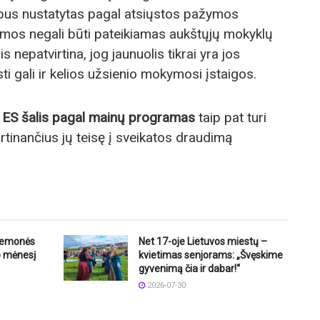
bus nustatytas pagal atsiųstos pažymos
mos negali būti pateikiamas aukštųjų mokyklų
s nepatvirtina, jog jaunuolis tikrai yra jos
ti gali ir kelios užsienio mokymosi įstaigos.
i į ES šalis pagal mainų programas
taip pat turi
rtinančius jų teisę į sveikatos draudimą
riemonės
Net 17-oje Lietuvos miestų –
o mėnesį
kvietimas senjorams: „Švęskime
gyvenimą čia ir dabar!“
2026-07-30