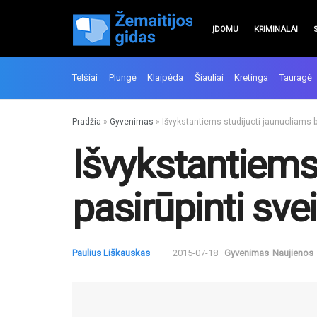
ĮDOMU
KRIMINALAI
Telšiai
Plungė
Klaipėda
Šiauliai
Kretinga
Tauragė
Pradžia
»
Gyvenimas
»
Išvykstantiems studijuoti jaunuoliams b
Išvykstantiems
pasirūpinti sv
Paulius Liškauskas
2015-07-18
Gyvenimas
Naujienos