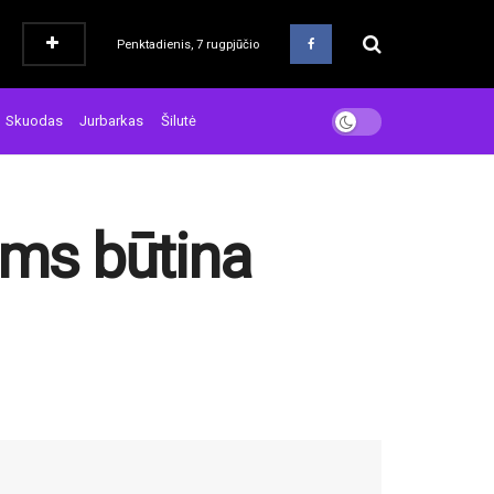
Penktadienis, 7 rugpjūčio
Skuodas
Jurbarkas
Šilutė
ams būtina