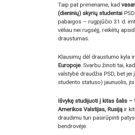
Taip pat primename, kad
vasar
(dieninių) skyrių studentai
PSD 
pabaigos – rugpjūčio 31 d. imt
vėliau nei rugsėjį, reikėtų apsi
draustumas.
Klausimų dėl draustumo kyla i
Europoje
. Svarbu žinoti tai, ka
valstybė draudžia PSD, bet jei 
studento statuso) jaunuolis, j
Išvykę studijuoti į kitas šalis 
Amerikos Valstijas, Rusiją
ir ki
draudimu turi pasirūpinti paty
bendrovėje.