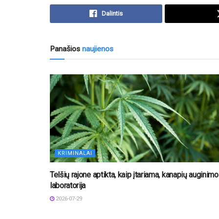
Dalintis
Panašios
naujienos
KRIMINALAI
Telšių rajone aptikta, kaip įtariama, kanapių auginimo
laboratorija
2026-07-29