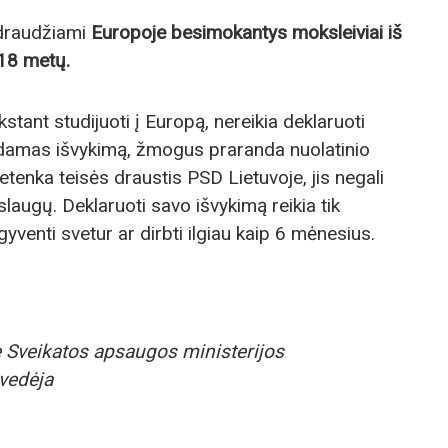
 draudžiami
Europoje besimokantys moksleiviai iš
 18 metų.
stant studijuoti į Europą, nereikia deklaruoti
odamas išvykimą, žmogus praranda nuolatinio
etenka teisės draustis PSD Lietuvoje, jis negali
ugų. Deklaruoti savo išvykimą reikia tik
yventi svetur ar dirbti ilgiau kaip 6 mėnesius.
e Sveikatos apsaugos ministerijos
vedėja