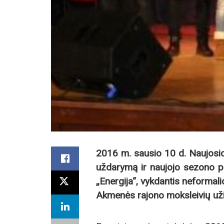
2016 m. sausio 10 d. Naujos
uždarymą ir naujojo sezono 
„Energija“, vykdantis neformal
Akmenės rajono moksleivių uži