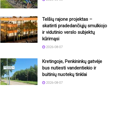
Telšių rajone projektas –
skatinti pradedančiųjų smulkiojo
ir vidutinio verslo subjektų
kūrimąsi
2026-08-07
Kretingoje, Penkininkų gatvėje
bus nutiesti vandentiekio ir
buitinių nuotekų tinklai
2026-08-07