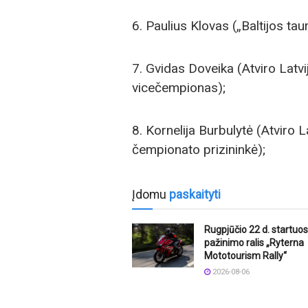
6. Paulius Klovas („Baltijos tau
7. Gvidas Doveika (Atviro Lat
vicečempionas);
8. Kornelija Burbulytė (Atviro
čempionato prizininkė);
Įdomu
paskaityti
Rugpjūčio 22 d. startuos
pažinimo ralis „Ryterna
Mototourism Rally“
2026-08-06