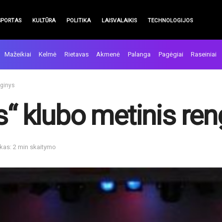
SPORTAS
KULTŪRA
POLITIKA
LAISVALAIKIS
TECHNOLOGIJOS
Mažeikiai
Kelmė
Rietavas
Akmenė
Palanga
Pagėgiai
Raseiniai
nginys
s“ klubo metinis ren
kas: 2 min skaitymo