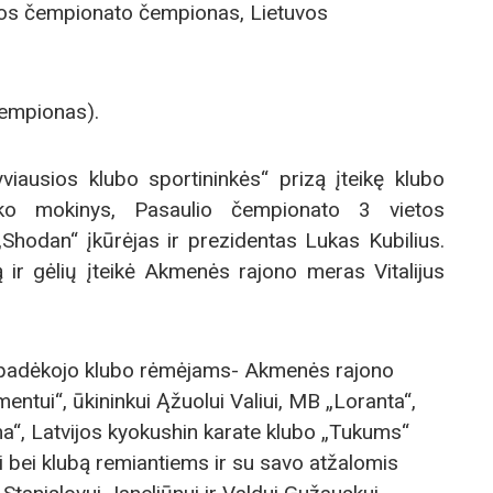
ijos čempionato čempionas, Lietuvos
čempionas).
yviausios klubo sportininkės“ prizą įteikę klubo
aško mokinys, Pasaulio čempionato 3 vietos
„Shodan“ įkūrėjas ir prezidentas Lukas Kubilius.
 ir gėlių įteikė Akmenės rajono meras Vitalijus
s padėkojo klubo rėmėjams- Akmenės rajono
ntui“, ūkininkui Ąžuolui Valiui, MB „Loranta“,
a“, Latvijos kyokushin karate klubo „Tukums“
i bei klubą remiantiems ir su savo atžalomis