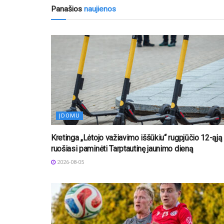
Panašios
naujienos
ĮDOMU
Kretinga „Lėtojo važiavimo iššūkiu“ rugpjūčio 12-ąją
ruošiasi paminėti Tarptautinę jaunimo dieną
2026-08-05