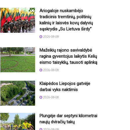
Ariogaloje nuskambėjo
tradicinis tremtinių, politinių
kalinių ir laisvės kovų dalyvių
sąskrydis „Su Lietuva širdy“
2026-08-08
Mažeikių rajono savivaldybė
ragina gyventojus laikytis Kelių
eismo taisyklių, tausoti aplinką
2026-08-08
Klaipėdos Liepojos gatvėje
darbai vyks naktimis
2026-08-08
Plungėje dar septyni kilometrai
naujų dviračių takų
2026-08-08