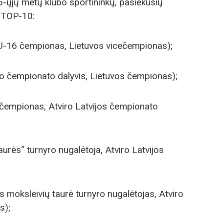
5-ųjų metų klubo sportininkų, pasiekusių
, TOP-10:
U-16 čempionas, Lietuvos vicečempionas);
o čempionato dalyvis, Lietuvos čempionas);
čempionas, Atviro Latvijos čempionato
taurės“ turnyro nugalėtoja, Atviro Latvijos
s moksleivių taurė turnyro nugalėtojas, Atviro
s);