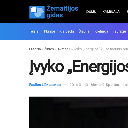
ĮDOMU
KRIMINALAI
Telšiai
Plungė
Klaipėda
Šiauliai
Kretinga
Tauragė
Pradžia
»
Žinios
»
Akmenė
»
Įvyko „Energijos“ klubo metinis re
Įvyko „Energijo
Paulius Liškauskas
2016-01-13
Akmenė
Sportas
Lai