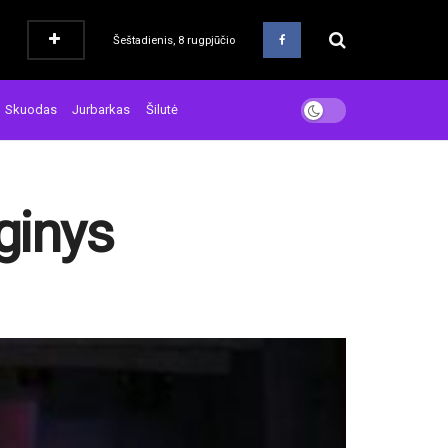
Šeštadienis, 8 rugpjūčio
Skuodas
Jurbarkas
Šilutė
ginys