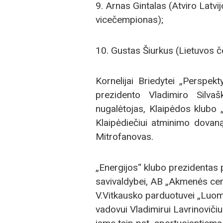
9. Arnas Gintalas (Atviro Latv
vicečempionas);
10. Gustas Šiurkus (Lietuvos 
Kornelijai Briedytei „Perspekt
prezidento Vladimiro Silv
nugalėtojas, Klaipėdos klubo 
Klaipėdiečiui atminimo dovaną
Mitrofanovas.
„Energijos“ klubo prezidenta
savivaldybei, AB „Akmenės ceme
V.Vitkausko parduotuvei „Luom
vadovui Vladimirui Lavrinovičiu