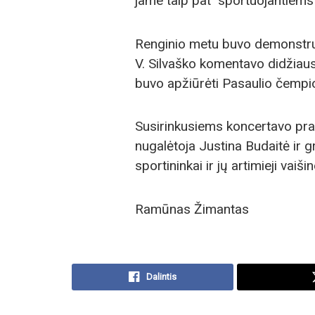
jame taip pat sportuojantiems 
Renginio metu buvo demonstruo
V. Silvaško komentavo didžiaus
buvo apžiūrėti Pasaulio čempio
Susirinkusiems koncertavo pra
nugalėtoja Justina Budaitė ir g
sportininkai ir jų artimieji vaiš
Ramūnas Žimantas
Dalintis