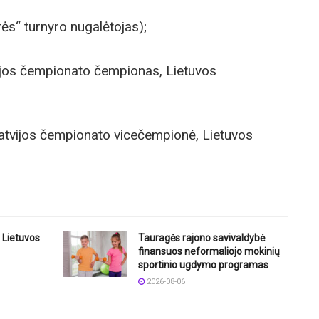
rės“ turnyro nugalėtojas);
vijos čempionato čempionas, Lietuvos
 Latvijos čempionato vicečempionė, Lietuvos
 Lietuvos
Tauragės rajono savivaldybė
finansuos neformaliojo mokinių
sportinio ugdymo programas
2026-08-06