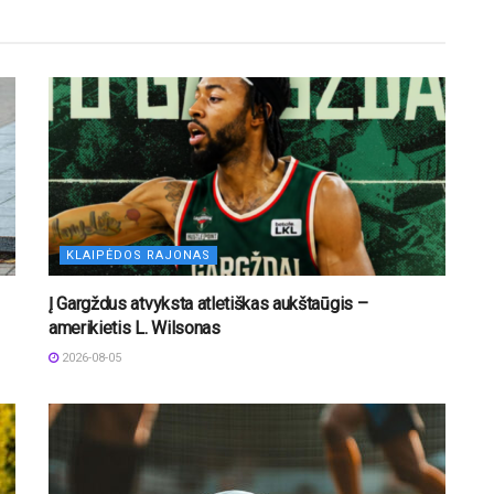
KLAIPĖDOS RAJONAS
Į Gargždus atvyksta atletiškas aukštaūgis –
amerikietis L. Wilsonas
2026-08-05