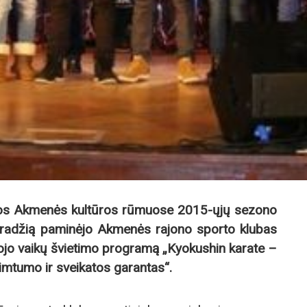
ios Akmenės kultūros rūmuose 2015-ųjų sezono
pradžią paminėjo Akmenės rajono sporto klubas
iojo vaikų švietimo programą „Kyokushin karate –
mtumo ir sveikatos garantas“.