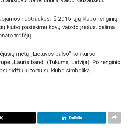
Stanislovui Janeliūnui ir Valdui Gužauskui.
jamos nuotraukos, iš 2015-ųjų klubo renginių,
ių klubo pasiekimų kovų vaizdo įrašus, galima
nato trofėjų.
ėjusių metų „Lietuvos balso“ konkurso
rupė „Lauris band“ (Tukums, Latvija). Po renginio
inosi didžiuliu tortu su klubo simbolika.
Dalintis