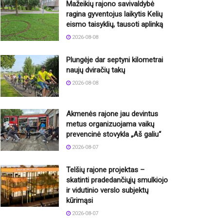
Mažeikių rajono savivaldybė
ragina gyventojus laikytis Kelių
eismo taisyklių, tausoti aplinką
2026-08-08
Plungėje dar septyni kilometrai
naujų dviračių takų
2026-08-08
Akmenės rajone jau devintus
metus organizuojama vaikų
prevencinė stovykla „Aš galiu“
2026-08-07
Telšių rajone projektas –
skatinti pradedančiųjų smulkiojo
ir vidutinio verslo subjektų
kūrimąsi
2026-08-07