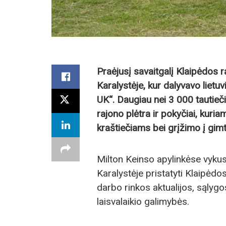
Praėjusį savaitgalį Klaipėdos r
Karalystėje, kur dalyvavo liet
UK“. Daugiau nei 3 000 tautieč
rajono plėtra ir pokyčiai, kur
kraštiečiams bei grįžimo į gim
Milton Keinso apylinkėse vykus
Karalystėje pristatyti Klaipėdo
darbo rinkos aktualijos, sąlygos
laisvalaikio galimybės.