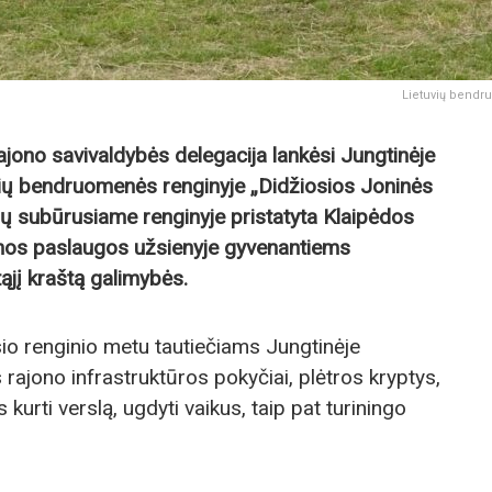
Lietuvių bendr
ajono savivaldybės delegacija lankėsi Jungtinėje
uvių bendruomenės renginyje „Didžiosios Joninės
ių subūrusiame renginyje pristatyta Klaipėdos
iamos paslaugos užsienyje gyvenantiems
tąjį kraštą galimybės.
io renginio metu tautiečiams Jungtinėje
s rajono infrastruktūros pokyčiai, plėtros kryptys,
 kurti verslą, ugdyti vaikus, taip pat turiningo