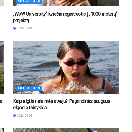
AKTUALIJOS
„WoW University“ kviečia registruotis į „1000 moterų“
projektą
2026-08-06
AKTUALIJOS
na
Kaip elgtis nelaimės atveju? Pagrindinės saugaus
elgesio taisyklės
2026-08-05