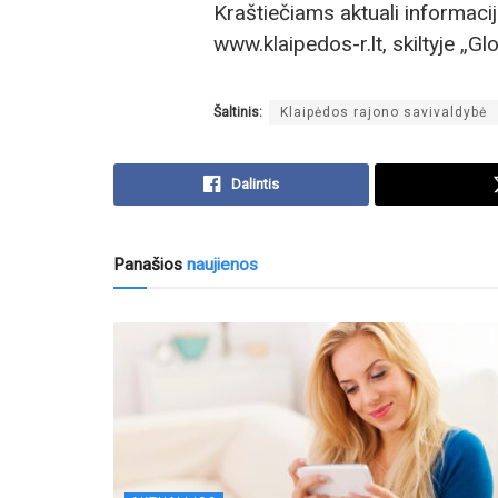
Kraštiečiams aktuali informaci
www.klaipedos-r.lt, skiltyje „G
Šaltinis:
Klaipėdos rajono savivaldybė
Dalintis
Panašios
naujienos