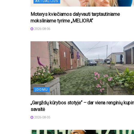
AKTUALIJOS
Moterys kviečiamos dalyvauti tarptautiniame
moksliniame tyrime „MELIORA“
2026-08-06
ĮDOMU
„Gargždų kūrybos stotyje“ – dar viena renginių kupi
savaitė
2026-08-05