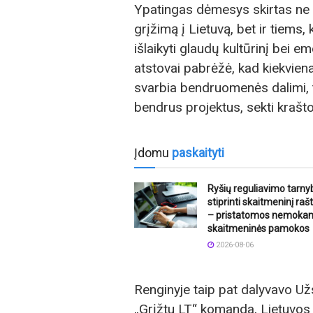
Ypatingas dėmesys skirtas ne t
grįžimą į Lietuvą, bet ir tiems, 
išlaikyti glaudų kultūrinį bei e
atstovai pabrėžė, kad kiekvien
svarbia bendruomenės dalimi, to
bendrus projektus, sekti krašto 
Įdomu
paskaityti
Ryšių reguliavimo tarny
stiprinti skaitmeninį ra
– pristatomos nemoka
skaitmeninės pamokos
2026-08-06
Renginyje taip pat dalyvavo Užs
„Grįžtu LT“ komanda, Lietuvos 