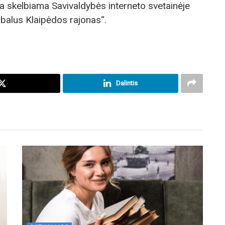
ja skelbiama Savivaldybės interneto svetainėje
lobalus Klaipėdos rajonas“.
Dalintis