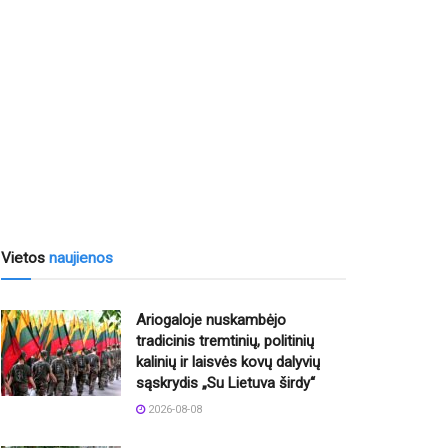
Vietos
naujienos
Ariogaloje nuskambėjo
tradicinis tremtinių, politinių
kalinių ir laisvės kovų dalyvių
sąskrydis „Su Lietuva širdy“
2026-08-08