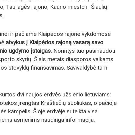
o, Tauragės rajono, Kauno miesto ir Šiaulių
s.
ispindi ir pačiame Klaipėdos rajone vykdomose
ybė
atvykus į Klaipėdos rajoną vasarą savo
linio ugdymo įstaigas.
Norintys tuo pasinaudoti
r sporto skyrių. Šiais metais diasporos vaikams
ros stovyklų finansavimas. Savivaldybė tam
urtos dvi naujos erdvės užsienio lietuviams:
iotekos įrengtas Kraštiečių suoliukas, o pačioje
bės kampelis. Šioje erdvėje sutelkta visa
ntiems asmenims naudinga informacija.