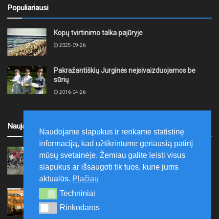
Populiariausi
Kopų tvirtinimo talka pajūryje
2025-09-26
Pakražantiškių Jurginės neįsivaizduojamos be
sūrių
2016-04-26
Naujausi
Naudojame slapukus ir renkame statistinę
informaciją, kad užtikrintume geriausią patirtį
Akmenės rajone jau devintus metus
mūsų svetainėje. Žemiau galite leisti visus
organizuojama vaikų prevencinė stovykla „Aš galiu“
slapukus ar išsaugoti tik tuos, kurie jums
2026-08-07
aktualūs.
Plačiau
Telšių rajone projektas – skatinti pradedančiųjų
Techniniai
Techniniai
smulkiojo ir vidutinio verslo subjektų kūrimąsi
Rinkodaros
Rinkodaros
2026-08-07