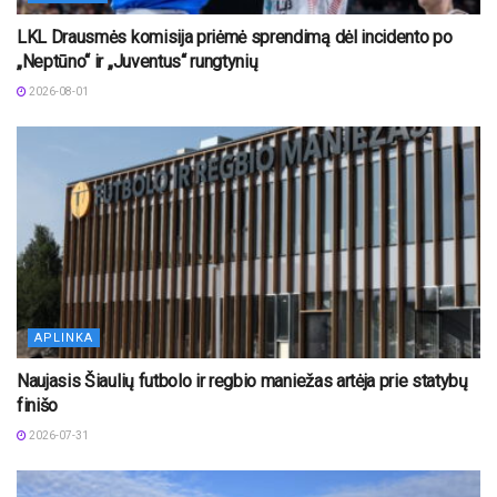
LKL Drausmės komisija priėmė sprendimą dėl incidento po
„Neptūno“ ir „Juventus“ rungtynių
2026-08-01
APLINKA
Naujasis Šiaulių futbolo ir regbio maniežas artėja prie statybų
finišo
2026-07-31