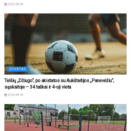
2026-08-04
SPORTAS
Telšių „Džiugo“, po akistatos su Aukštaitijos „Panevėžiu“,
sąskaitoje – 34 taškai ir 4-oji vieta
2026-08-04