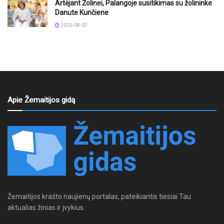
Artėjant Žolinei, Palangoje susitikimas su žolininke
Danute Kunčiene
2026-08-07
Apie Žemaitijos gidą
Žemaitijos krašto naujienų portalas, pateikiantis tiesiai Tau
aktualias žinias ir įvykius.