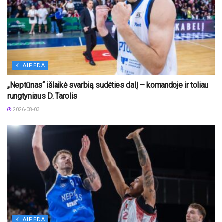
KLAIPĖDA
„Neptūnas“ išlaikė svarbią sudėties dalį – komandoje ir toliau
rungtyniaus D. Tarolis
2026-08-03
KLAIPĖDA