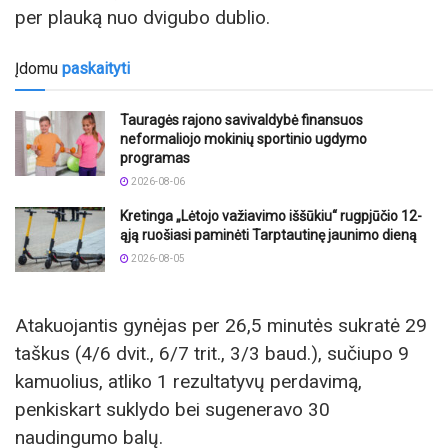
per plauką nuo dvigubo dublio.
Įdomu
paskaityti
Tauragės rajono savivaldybė finansuos
neformaliojo mokinių sportinio ugdymo
programas
2026-08-06
Kretinga „Lėtojo važiavimo iššūkiu“ rugpjūčio 12-
ąją ruošiasi paminėti Tarptautinę jaunimo dieną
2026-08-05
Atakuojantis gynėjas per 26,5 minutės sukratė 29
taškus (4/6 dvit., 6/7 trit., 3/3 baud.), sučiupo 9
kamuolius, atliko 1 rezultatyvų perdavimą,
penkiskart suklydo bei sugeneravo 30
naudingumo balų.