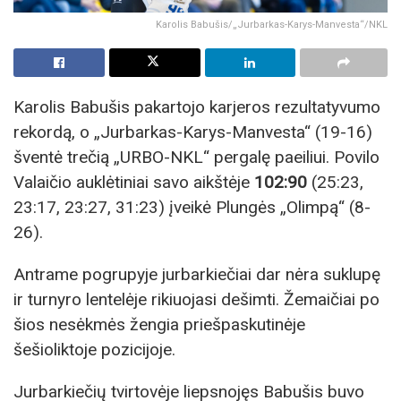
Karolis Babušis/„Jurbarkas-Karys-Manvesta“/NKL
Karolis Babušis pakartojo karjeros rezultatyvumo
rekordą, o „Jurbarkas-Karys-Manvesta“ (19-16)
šventė trečią „URBO-NKL“ pergalę paeiliui. Povilo
Valaičio auklėtiniai savo aikštėje
102:90
(25:23,
23:17, 23:27, 31:23) įveikė Plungės „Olimpą“ (8-
26).
Antrame pogrupyje jurbarkiečiai dar nėra suklupę
ir turnyro lentelėje rikiuojasi dešimti. Žemaičiai po
šios nesėkmės žengia priešpaskutinėje
šešioliktoje pozicijoje.
Jurbarkiečių tvirtovėje liepsnojęs Babušis buvo