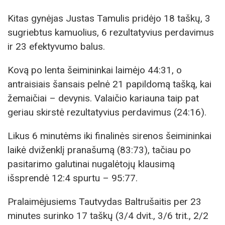
Kitas gynėjas Justas Tamulis pridėjo 18 taškų, 3
sugriebtus kamuolius, 6 rezultatyvius perdavimus
ir 23 efektyvumo balus.
Kovą po lenta šeimininkai laimėjo 44:31, o
antraisiais šansais pelnė 21 papildomą tašką, kai
žemaičiai – devynis. Valaičio kariauna taip pat
geriau skirstė rezultatyvius perdavimus (24:16).
Likus 6 minutėms iki finalinės sirenos šeimininkai
laikė dviženklį pranašumą (83:73), tačiau po
pasitarimo galutinai nugalėtojų klausimą
išsprendė 12:4 spurtu – 95:77.
Pralaimėjusiems Tautvydas Baltrušaitis per 23
minutes surinko 17 taškų (3/4 dvit., 3/6 trit., 2/2