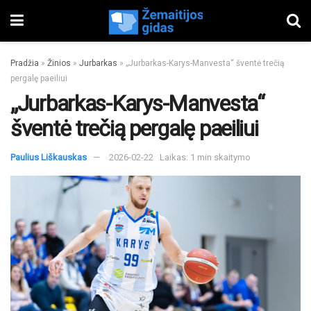
Pradžia
»
Žinios
»
Jurbarkas
»
„Jurbarkas-Karys-Manvesta“ šventė trečią
pergalę paeiliui
„Jurbarkas-Karys-Manvesta“
šventė trečią pergalę paeiliui
Paulius Liškauskas
2026-02-22
Laikas: 1 min skaitymo