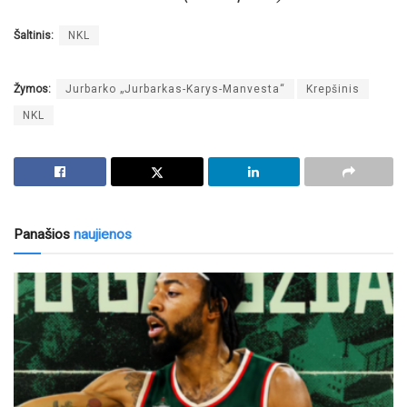
Šaltinis:
NKL
Žymos:
Jurbarko „Jurbarkas-Karys-Manvesta“
Krepšinis
NKL
Panašios
naujienos