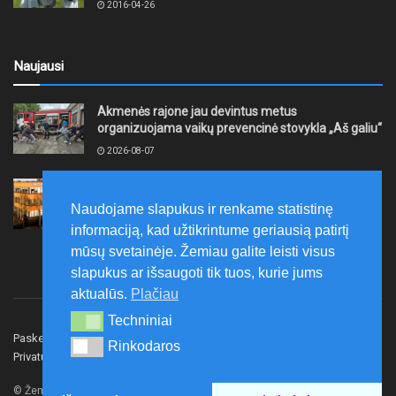
2016-04-26
Naujausi
Akmenės rajone jau devintus metus
organizuojama vaikų prevencinė stovykla „Aš galiu“
2026-08-07
Telšių rajone projektas – skatinti pradedančiųjų
smulkiojo ir vidutinio verslo subjektų kūrimąsi
Naudojame slapukus ir renkame statistinę
2026-08-07
informaciją, kad užtikrintume geriausią patirtį
mūsų svetainėje. Žemiau galite leisti visus
slapukus ar išsaugoti tik tuos, kurie jums
aktualūs.
Plačiau
Techniniai
Techniniai
Paskelbk naujieną
Rašyti redakcijai
Reklama
Rinkodaros
Rinkodaros
Privatumo politika
Susisiekite
© Žemaitijos gidas.