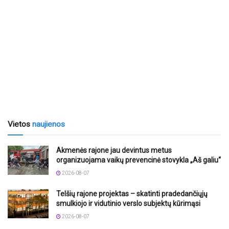
Vietos
naujienos
Akmenės rajone jau devintus metus
organizuojama vaikų prevencinė stovykla „Aš galiu“
2026-08-07
Telšių rajone projektas – skatinti pradedančiųjų
smulkiojo ir vidutinio verslo subjektų kūrimąsi
2026-08-07