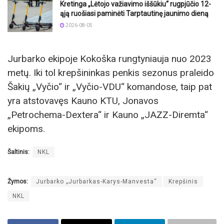
Kretinga „Lėtojo važiavimo iššūkiu“ rugpjūčio 12-
ąją ruošiasi paminėti Tarptautinę jaunimo dieną
2026-08-05
Jurbarko ekipoje Kokoška rungtyniauja nuo 2023
metų. Iki tol krepšininkas penkis sezonus praleido
Šakių „Vyčio“ ir „Vyčio-VDU“ komandose, taip pat
yra atstovavęs Kauno KTU, Jonavos
„Petrochema-Dextera“ ir Kauno „JAZZ-Diremta“
ekipoms.
Šaltinis:
NKL
Žymos:
Jurbarko „Jurbarkas-Karys-Manvesta“
Krepšinis
NKL