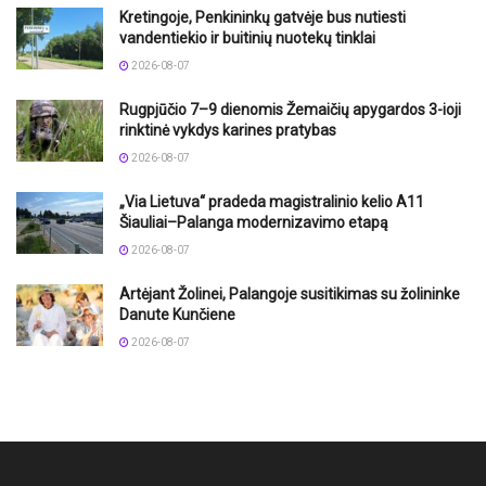
Kretingoje, Penkininkų gatvėje bus nutiesti
vandentiekio ir buitinių nuotekų tinklai
2026-08-07
Rugpjūčio 7–9 dienomis Žemaičių apygardos 3-ioji
rinktinė vykdys karines pratybas
2026-08-07
„Via Lietuva“ pradeda magistralinio kelio A11
Šiauliai–Palanga modernizavimo etapą
2026-08-07
Artėjant Žolinei, Palangoje susitikimas su žolininke
Danute Kunčiene
2026-08-07