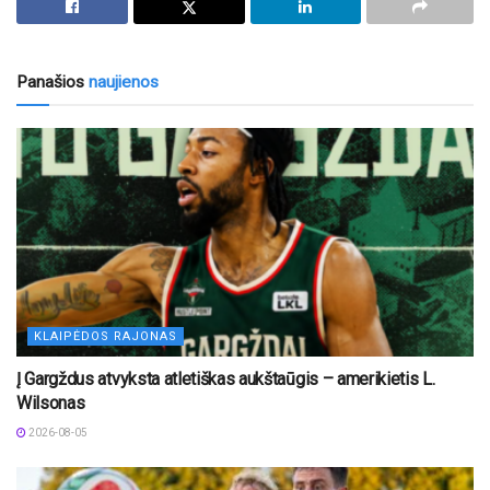
Panašios
naujienos
KLAIPĖDOS RAJONAS
Į Gargždus atvyksta atletiškas aukštaūgis – amerikietis L.
Wilsonas
2026-08-05