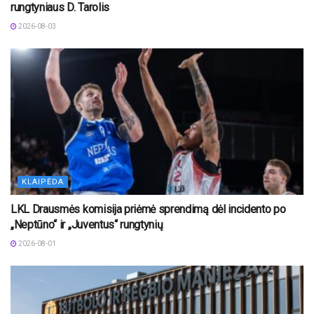
rungtyniaus D. Tarolis
2026-08-03
KLAIPĖDA
LKL Drausmės komisija priėmė sprendimą dėl incidento po
„Neptūno“ ir „Juventus“ rungtynių
2026-08-01