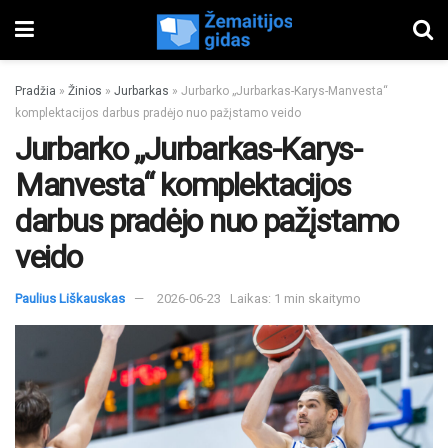
Pradžia
»
Žinios
»
Jurbarkas
»
Jurbarko „Jurbarkas-Karys-Manvesta“
komplektacijos darbus pradėjo nuo pažįstamo veido
Jurbarko „Jurbarkas-Karys-
Manvesta“ komplektacijos
darbus pradėjo nuo pažįstamo
veido
Paulius Liškauskas
2026-06-23
Laikas: 1 min skaitymo