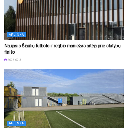
APLINKA
Naujasis Šiaulių futbolo ir regbio maniežas artėja prie statybų
finišo
2026-07-31
APLINKA