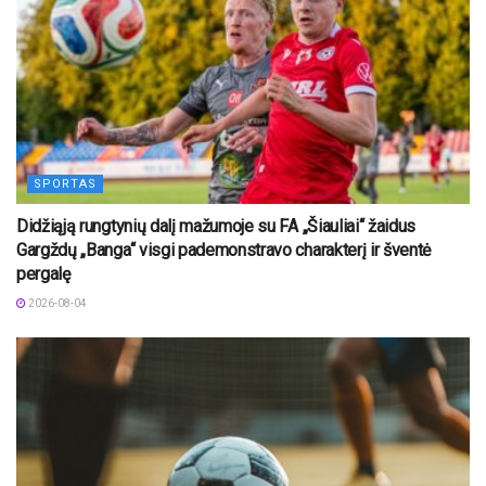
SPORTAS
Didžiąją rungtynių dalį mažumoje su FA „Šiauliai“ žaidus
Gargždų „Banga“ visgi pademonstravo charakterį ir šventė
pergalę
2026-08-04