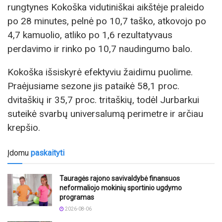
rungtynes Kokoška vidutiniškai aikštėje praleido
po 28 minutes, pelnė po 10,7 taško, atkovojo po
4,7 kamuolio, atliko po 1,6 rezultatyvaus
perdavimo ir rinko po 10,7 naudingumo balo.
Kokoška išsiskyrė efektyviu žaidimu puolime.
Praėjusiame sezone jis pataikė 58,1 proc.
dvitaškių ir 35,7 proc. tritaškių, todėl Jurbarkui
suteikė svarbų universalumą perimetre ir arčiau
krepšio.
Įdomu
paskaityti
Tauragės rajono savivaldybė finansuos
neformaliojo mokinių sportinio ugdymo
programas
2026-08-06