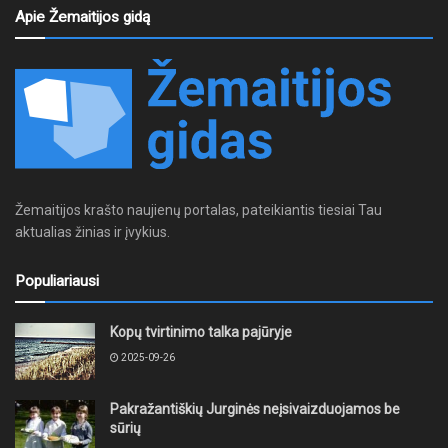
Apie Žemaitijos gidą
Žemaitijos krašto naujienų portalas, pateikiantis tiesiai Tau
aktualias žinias ir įvykius.
Populiariausi
Kopų tvirtinimo talka pajūryje
2025-09-26
Pakražantiškių Jurginės neįsivaizduojamos be
sūrių