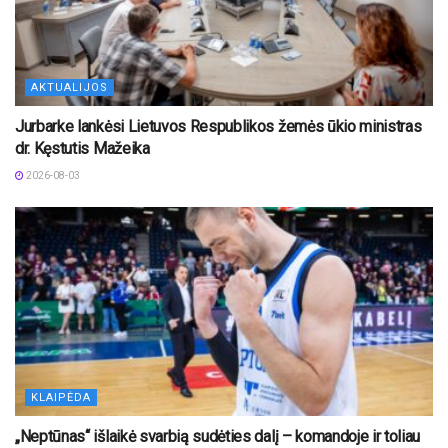
AKTUALIJOS
Jurbarke lankėsi Lietuvos Respublikos žemės ūkio ministras
dr. Kęstutis Mažeika
2026-08-03
KLAIPĖDA
„Neptūnas“ išlaikė svarbią sudėties dalį – komandoje ir toliau