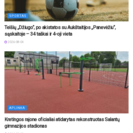
SPORTAS
Telšių „Džiugo“, po akistatos su Aukštaitijos „Panevėžiu“,
sąskaitoje – 34 taškai ir 4-oji vieta
2026-08-04
APLINKA
Kretingos rajone oficialiai atidarytas rekonstruotas Salantų
gimnazijos stadionas