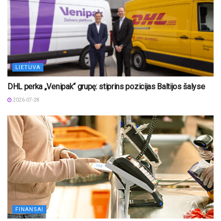
LIETUVA
DHL perka „Venipak“ grupę: stiprins pozicijas Baltijos šalyse
2026-07-28
FINANSAI