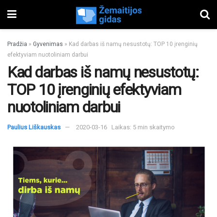
Pradžia
»
Gyvenimas
»
Kad darbas iš namų nesustotų: TOP 10 įrenginių
efektyviam nuotoliniam darbui
Kad darbas iš namų nesustotų:
TOP 10 įrenginių efektyviam
nuotoliniam darbui
Paulius Liškauskas
2020-03-16
Laikas: 5 min skaitymo