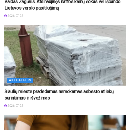
Vaidas Žagūnis. Atsinaujinęs naftos kainų šokas vėl išbando
Lietuvos verslo pasitikėjimą
2026-07-22
AKTUALIJOS
Šiaulių mieste pradedamas nemokamas asbesto atliekų
surinkimas ir išvežimas
2026-07-22