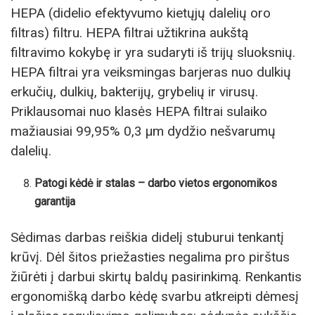
HEPA (didelio efektyvumo kietųjų dalelių oro
filtras) filtru. HEPA filtrai užtikrina aukštą
filtravimo kokybę ir yra sudaryti iš trijų sluoksnių.
HEPA filtrai yra veiksmingas barjeras nuo dulkių
erkučių, dulkių, bakterijų, grybelių ir virusų.
Priklausomai nuo klasės HEPA filtrai sulaiko
mažiausiai 99,95% 0,3 µm dydžio nešvarumų
dalelių.
Patogi kėdė ir stalas – darbo vietos ergonomikos
garantija
Sėdimas darbas reiškia didelį stuburui tenkantį
krūvį. Dėl šitos priežasties negalima pro pirštus
žiūrėti į darbui skirtų baldų pasirinkimą. Renkantis
ergonomišką darbo kėdę svarbu atkreipti dėmesį