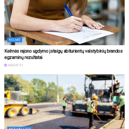
KELMĖ
Kelmės rajono ugdymo įstaigų abiturientų valstybinių brandos
egzaminų rezultatai
2026-07-21