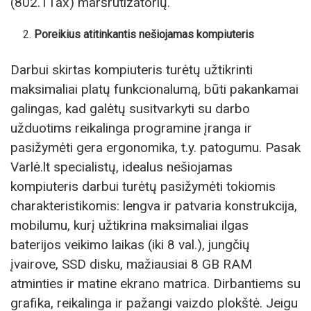
(802.11ax) maršrutizatorių.
Poreikius atitinkantis nešiojamas kompiuteris
Darbui skirtas kompiuteris turėtų užtikrinti
maksimaliai platų funkcionalumą, būti pakankamai
galingas, kad galėtų susitvarkyti su darbo
užduotims reikalinga programine įranga ir
pasižymėti gera ergonomika, t.y. patogumu. Pasak
Varlė.lt specialistų, idealus nešiojamas
kompiuteris darbui turėtų pasižymėti tokiomis
charakteristikomis: lengva ir patvaria konstrukcija,
mobilumu, kurį užtikrina maksimaliai ilgas
baterijos veikimo laikas (iki 8 val.), jungčių
įvairove, SSD disku, mažiausiai 8 GB RAM
atminties ir matine ekrano matrica. Dirbantiems su
grafika, reikalinga ir pažangi vaizdo plokštė. Jeigu