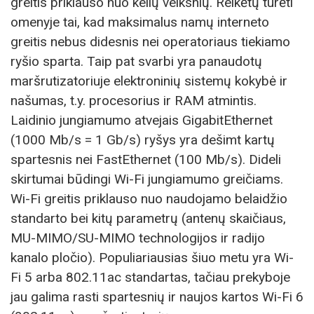
greitis priklauso nuo kelių veiksnių. Reikėtų turėti
omenyje tai, kad maksimalus namų interneto
greitis nebus didesnis nei operatoriaus tiekiamo
ryšio sparta. Taip pat svarbi yra panaudotų
maršrutizatoriuje elektroninių sistemų kokybė ir
našumas, t.y. procesorius ir RAM atmintis.
Laidinio jungiamumo atvejais GigabitEthernet
(1000 Mb/s = 1 Gb/s) ryšys yra dešimt kartų
spartesnis nei FastEthernet (100 Mb/s). Dideli
skirtumai būdingi Wi-Fi jungiamumo greičiams.
Wi-Fi greitis priklauso nuo naudojamo belaidžio
standarto bei kitų parametrų (antenų skaičiaus,
MU-MIMO/SU-MIMO technologijos ir radijo
kanalo pločio). Populiariausias šiuo metu yra Wi-
Fi 5 arba 802.11ac standartas, tačiau prekyboje
jau galima rasti spartesnių ir naujos kartos Wi-Fi 6