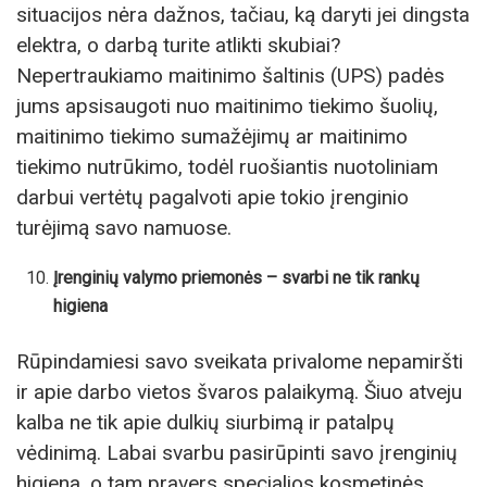
situacijos nėra dažnos, tačiau, ką daryti jei dingsta
elektra, o darbą turite atlikti skubiai?
Nepertraukiamo maitinimo šaltinis (UPS) padės
jums apsisaugoti nuo maitinimo tiekimo šuolių,
maitinimo tiekimo sumažėjimų ar maitinimo
tiekimo nutrūkimo, todėl ruošiantis nuotoliniam
darbui vertėtų pagalvoti apie tokio įrenginio
turėjimą savo namuose.
Įrenginių valymo priemonės – svarbi ne tik rankų
higiena
Rūpindamiesi savo sveikata privalome nepamiršti
ir apie darbo vietos švaros palaikymą. Šiuo atveju
kalba ne tik apie dulkių siurbimą ir patalpų
vėdinimą. Labai svarbu pasirūpinti savo įrenginių
higiena, o tam pravers specialios kosmetinės