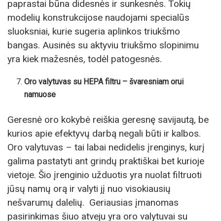
paprastai būna didesnės ir sunkesnės. Tokių
modelių konstrukcijose naudojami specialūs
sluoksniai, kurie sugeria aplinkos triukšmo
bangas. Ausinės su aktyviu triukšmo slopinimu
yra kiek mažesnės, todėl patogesnės.
Oro valytuvas su HEPA filtru – švaresniam orui
namuose
Geresnė oro kokybė reiškia geresnę savijautą, be
kurios apie efektyvų darbą negali būti ir kalbos.
Oro valytuvas – tai labai nedidelis įrenginys, kurį
galima pastatyti ant grindų praktiškai bet kurioje
vietoje. Šio įrenginio užduotis yra nuolat filtruoti
jūsų namų orą ir valyti jį nuo visokiausių
nešvarumų dalelių. Geriausias įmanomas
pasirinkimas šiuo atveju yra oro valytuvai su