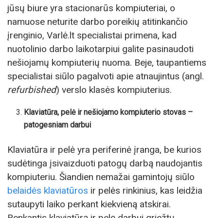
jūsų biure yra stacionarūs kompiuteriai, o
namuose neturite darbo poreikių atitinkančio
įrenginio, Varlė.lt specialistai primena, kad
nuotolinio darbo laikotarpiui galite pasinaudoti
nešiojamų kompiuterių nuoma. Beje, taupantiems
specialistai siūlo pagalvoti apie atnaujintus (angl.
refurbished
) verslo klasės kompiuterius.
Klaviatūra, pelė ir nešiojamo kompiuterio stovas –
patogesniam darbui
Klaviatūra ir pelė yra periferinė įranga, be kurios
sudėtinga įsivaizduoti patogų darbą naudojantis
kompiuteriu. Šiandien nemažai gamintojų siūlo
belaidės klaviatūros
ir pelės rinkinius, kas leidžia
sutaupyti laiko perkant kiekvieną atskirai.
Renkantis klaviatūrą ir pelę darbui griežtų