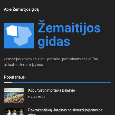
Apie Žemaitijos gidą
Žemaitijos krašto naujienų portalas, pateikiantis tiesiai Tau
aktualias žinias ir įvykius.
Populiariausi
Kopų tvirtinimo talka pajūryje
2025-09-26
Pakražantiškių Jurginės neįsivaizduojamos be