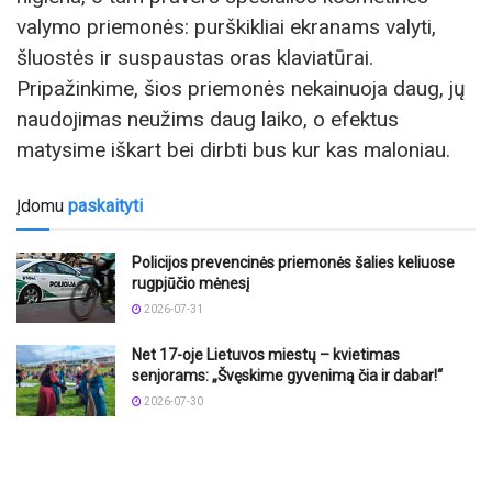
valymo priemonės: purškikliai ekranams valyti,
šluostės ir suspaustas oras klaviatūrai.
Pripažinkime, šios priemonės nekainuoja daug, jų
naudojimas neužims daug laiko, o efektus
matysime iškart bei dirbti bus kur kas maloniau.
Įdomu
paskaityti
Policijos prevencinės priemonės šalies keliuose
rugpjūčio mėnesį
2026-07-31
Net 17-oje Lietuvos miestų – kvietimas
senjorams: „Švęskime gyvenimą čia ir dabar!“
2026-07-30