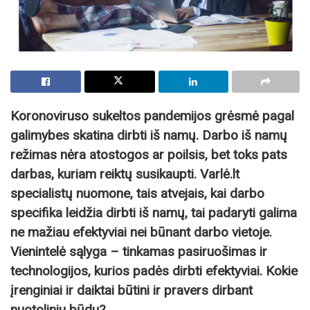
Koronoviruso sukeltos pandemijos grėsmė pagal
galimybes skatina dirbti iš namų. Darbo iš namų
režimas nėra atostogos ar poilsis, bet toks pats
darbas, kuriam reiktų susikaupti. Varlė.lt
specialistų nuomone, tais atvejais, kai darbo
specifika leidžia dirbti iš namų, tai padaryti galima
ne mažiau efektyviai nei būnant darbo vietoje.
Vienintelė sąlyga – tinkamas pasiruošimas ir
technologijos, kurios padės dirbti efektyviai. Kokie
įrenginiai ir daiktai būtini ir pravers dirbant
nuotoliniu būdu?