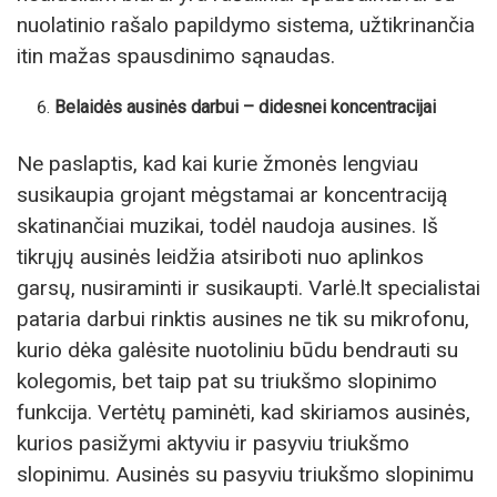
nuolatinio rašalo papildymo sistema, užtikrinančia
itin mažas spausdinimo sąnaudas.
Belaidės ausinės darbui – didesnei koncentracijai
Ne paslaptis, kad kai kurie žmonės lengviau
susikaupia grojant mėgstamai ar koncentraciją
skatinančiai muzikai, todėl naudoja ausines. Iš
tikrųjų ausinės leidžia atsiriboti nuo aplinkos
garsų, nusiraminti ir susikaupti. Varlė.lt specialistai
pataria darbui rinktis ausines ne tik su mikrofonu,
kurio dėka galėsite nuotoliniu būdu bendrauti su
kolegomis, bet taip pat su triukšmo slopinimo
funkcija. Vertėtų paminėti, kad skiriamos ausinės,
kurios pasižymi aktyviu ir pasyviu triukšmo
slopinimu. Ausinės su pasyviu triukšmo slopinimu