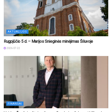
AKTUALIJOS
Rugpjūčio 5 d. – Marijos Snieginės minėjimas Šiluvoje
2026-07-22
FINANSAI