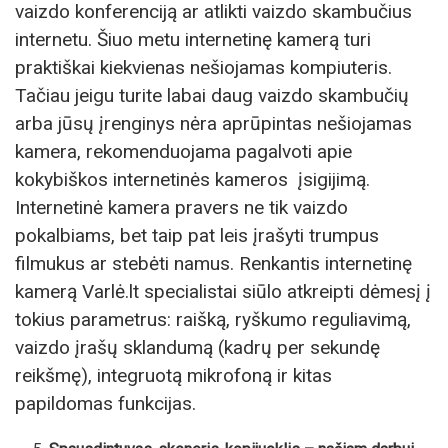
vaizdo konferenciją ar atlikti vaizdo skambučius
internetu. Šiuo metu internetinę kamerą turi
praktiškai kiekvienas nešiojamas kompiuteris.
Tačiau jeigu turite labai daug vaizdo skambučių
arba jūsų įrenginys nėra aprūpintas nešiojamas
kamera, rekomenduojama pagalvoti apie
kokybiškos internetinės kameros įsigijimą.
Internetinė kamera pravers ne tik vaizdo
pokalbiams, bet taip pat leis įrašyti trumpus
filmukus ar stebėti namus. Renkantis internetinę
kamerą Varlė.lt specialistai siūlo atkreipti dėmesį į
tokius parametrus: raišką, ryškumo reguliavimą,
vaizdo įrašų sklandumą (kadrų per sekundę
reikšmę), integruotą mikrofoną ir kitas
papildomas funkcijas.