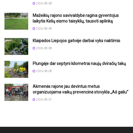
2026-08-08
Mažeikių rajono savivaldybė ragina gyventojus
laikytis Kelių eismo taisyklių, tausoti aplinką
2026-08-08
Klaipėdos Liepojos gatvėje darbai vyks naktimis
2026-08-08
Plungėje dar septyni kilometrai naujų dviračių takų
2026-08-08
Akmenės rajone jau devintus metus
organizuojama vaikų prevencinė stovykla „Aš galiu“
2026-08-07