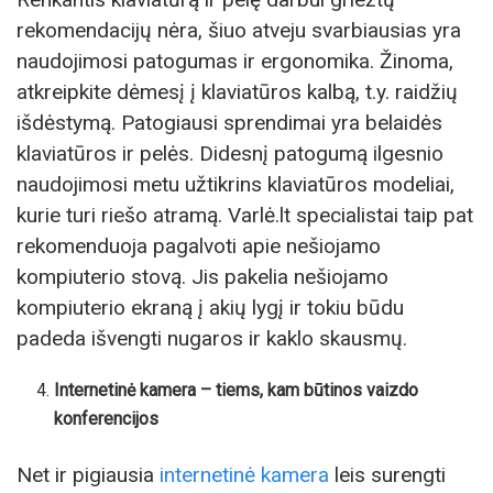
rekomendacijų nėra, šiuo atveju svarbiausias yra
naudojimosi patogumas ir ergonomika. Žinoma,
atkreipkite dėmesį į klaviatūros kalbą, t.y. raidžių
išdėstymą. Patogiausi sprendimai yra belaidės
klaviatūros ir pelės. Didesnį patogumą ilgesnio
naudojimosi metu užtikrins klaviatūros modeliai,
kurie turi riešo atramą. Varlė.lt specialistai taip pat
rekomenduoja pagalvoti apie nešiojamo
kompiuterio stovą. Jis pakelia nešiojamo
kompiuterio ekraną į akių lygį ir tokiu būdu
padeda išvengti nugaros ir kaklo skausmų.
Internetinė kamera – tiems, kam būtinos vaizdo
konferencijos
Net ir pigiausia
internetinė kamera
leis surengti