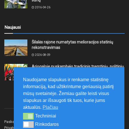
sūrių
2016-04-26
Naujausi
Šilalės rajone numatytas melioracijos statinių
rekonstravimas
2026-08-09
Ariogaloje nuskambėjo tradicinis tremtinių, politinių
kalinių ir laisvės kovų dalyvių sąskrydis „Su Lietuva
širdy“
Naudojame slapukus ir renkame statistinę
2026-08-08
informaciją, kad užtikrintume geriausią patirtį
mūsų svetainėje. Žemiau galite leisti visus
slapukus ar išsaugoti tik tuos, kurie jums
aktualūs.
Plačiau
Techniniai
Techniniai
Paskelbk naujieną
Rašyti redakcijai
Reklama
Rinkodaros
Rinkodaros
Privatumo politika
Susisiekite