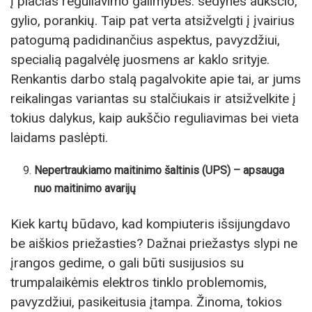
į plačias reguliavimo galimybes: sėdynės aukščio,
gylio, porankių. Taip pat verta atsižvelgti į įvairius
patogumą padidinančius aspektus, pavyzdžiui,
specialią pagalvėlę juosmens ar kaklo srityje.
Renkantis darbo stalą pagalvokite apie tai, ar jums
reikalingas variantas su stalčiukais ir atsižvelkite į
tokius dalykus, kaip aukščio reguliavimas bei vieta
laidams paslėpti.
Nepertraukiamo maitinimo šaltinis (UPS) – apsauga
nuo maitinimo avarijų
Kiek kartų būdavo, kad kompiuteris išsijungdavo
be aiškios priežasties? Dažnai priežastys slypi ne
įrangos gedime, o gali būti susijusios su
trumpalaikėmis elektros tinklo problemomis,
pavyzdžiui, pasikeitusia įtampa. Žinoma, tokios