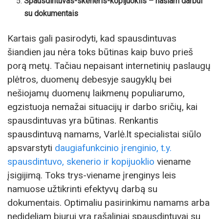
Spausdintuvas-skeneris-kopijuoklis – našiam darbui
su dokumentais
Kartais gali pasirodyti, kad spausdintuvas
šiandien jau nėra toks būtinas kaip buvo prieš
porą metų. Tačiau nepaisant internetinių paslaugų
plėtros, duomenų debesyje saugyklų bei
nešiojamų duomenų laikmenų populiarumo,
egzistuoja nemažai situacijų ir darbo sričių, kai
spausdintuvas yra būtinas. Renkantis
spausdintuvą namams, Varlė.lt specialistai siūlo
apsvarstyti
daugiafunkcinio įrenginio, t.y.
spausdintuvo, skenerio ir kopijuoklio
viename
įsigijimą. Toks trys-viename įrenginys leis
namuose užtikrinti efektyvų darbą su
dokumentais. Optimaliu pasirinkimu namams arba
nedideliam biurui yra rašaliniai spausdintuvai su