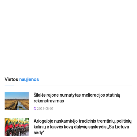
Vietos
naujienos
Šilalės rajone numatytas melioracijos statinių
rekonstravimas
2026-08-09
Ariogaloje nuskambėjo tradicinis tremtinių, politinių
kalinių ir laisvės kovų dalyvių sąskrydis „Su Lietuva
širdy“