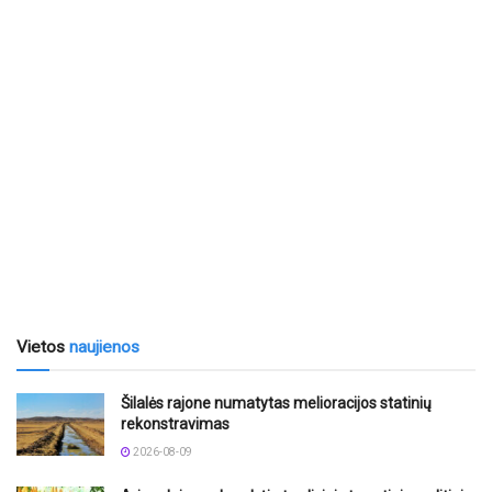
Vietos
naujienos
Šilalės rajone numatytas melioracijos statinių
rekonstravimas
2026-08-09