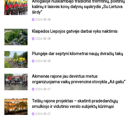
Ariogaloje nuskambėjo tradicinis tremtinių, politinių
kalinių ir laisvės kovų dalyvių sąskrydis „Su Lietuva
širdy“
2026-08-08
Klaipėdos Liepojos gatvėje darbai vyks naktimis
2026-08-08
Plungėje dar septyni kilometrai naujų dviračių takų
2026-08-08
Akmenės rajone jau devintus metus
organizuojama vaikų prevencinė stovykla „Aš galiu“
2026-08-07
Telšių rajone projektas – skatinti pradedančiųjų
smulkiojo ir vidutinio verslo subjektų kūrimąsi
2026-08-07