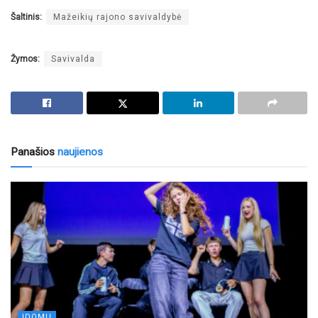
Šaltinis:
Mažeikių rajono savivaldybė
Žymos:
Savivalda
Panašios
naujienos
ĮDOMU