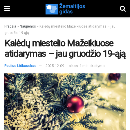
Pradžia
»
Naujienos
»
Kalėdų miestelio Mažeikiuose atidarymas – jau
gruodžio 19-ąją
Kalėdų miestelio Mažeikiuose
atidarymas – jau gruodžio 19-ąją
Paulius Liškauskas
2025-12-09
Laikas: 1 min skaitymo