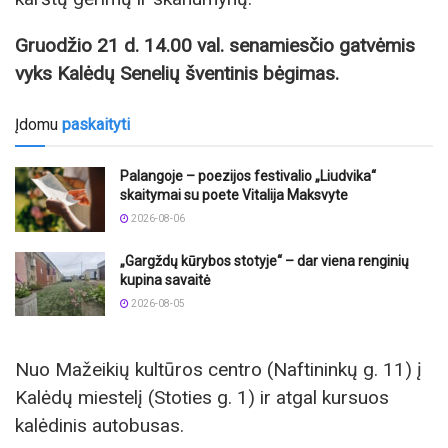
Gruodžio 21 d. 14.00 val. senamiesčio gatvėmis
vyks Kalėdų Senelių šventinis bėgimas.
Įdomu
paskaityti
Palangoje – poezijos festivalio „Liudvika“
skaitymai su poete Vitalija Maksvyte
2026-08-06
„Gargždų kūrybos stotyje“ – dar viena renginių
kupina savaitė
2026-08-05
Nuo Mažeikių kultūros centro (Naftininkų g. 11) į
Kalėdų miestelį (Stoties g. 1) ir atgal kursuos
kalėdinis autobusas.