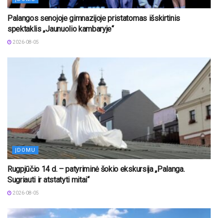
Palangos senojoje gimnazijoje pristatomas išskirtinis
spektaklis „Jaunuolio kambaryje“
2026-08-05
ĮDOMU
Rugpjūčio 14 d. – patyriminė šokio ekskursija „Palanga.
Sugriauti ir atstatyti mitai“
2026-08-05