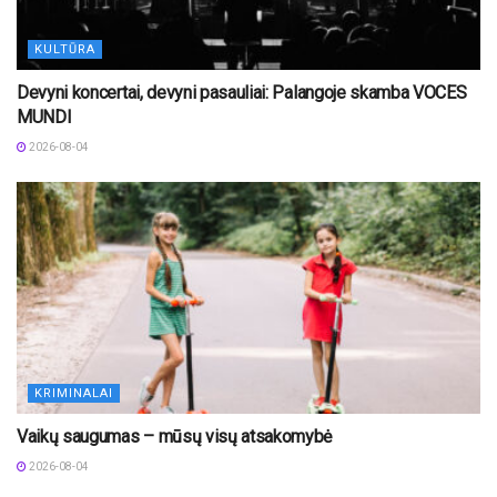
KULTŪRA
Devyni koncertai, devyni pasauliai: Palangoje skamba VOCES
MUNDI
2026-08-04
KRIMINALAI
Vaikų saugumas – mūsų visų atsakomybė
2026-08-04