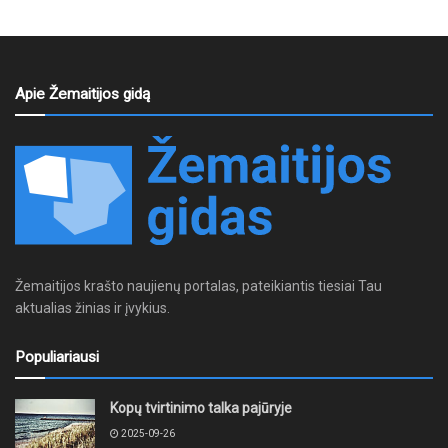
Apie Žemaitijos gidą
Žemaitijos krašto naujienų portalas, pateikiantis tiesiai Tau
aktualias žinias ir įvykius.
Populiariausi
Kopų tvirtinimo talka pajūryje
2025-09-26