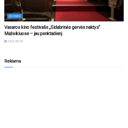
ĮDOMU
Vasaros kino festivalis „Sidabrinės gervės naktys“
Mažeikiuose – jau penktadienį
2026-08-04
Reklama