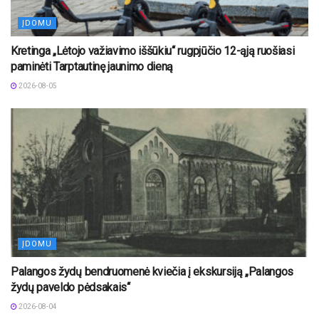
ĮDOMU
Kretinga „Lėtojo važiavimo iššūkiu“ rugpjūčio 12-ąją ruošiasi
paminėti Tarptautinę jaunimo dieną
2026-08-05
ĮDOMU
Palangos žydų bendruomenė kviečia į ekskursiją „Palangos
žydų paveldo pėdsakais“
2026-08-04