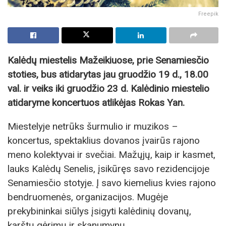
Freepik
Kalėdų miestelis Mažeikiuose, prie Senamiesčio
stoties, bus atidarytas jau gruodžio 19 d., 18.00
val. ir veiks iki gruodžio 23 d. Kalėdinio miestelio
atidaryme koncertuos atlikėjas Rokas Yan.
Miestelyje netrūks šurmulio ir muzikos –
koncertus, spektaklius dovanos įvairūs rajono
meno kolektyvai ir svečiai. Mažųjų, kaip ir kasmet,
lauks Kalėdų Senelis, įsikūręs savo rezidencijoje
Senamiesčio stotyje. Į savo kiemelius kvies rajono
bendruomenės, organizacijos. Mugėje
prekybininkai siūlys įsigyti kalėdinių dovanų,
karštų gėrimų ir skanumynų.