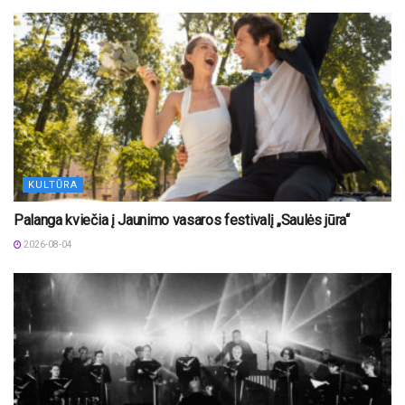
KULTŪRA
Palanga kviečia į Jaunimo vasaros festivalį „Saulės jūra“
2026-08-04