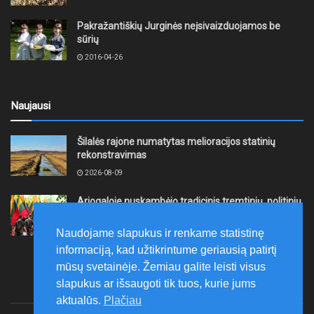
Pakražantiškių Jurginės neįsivaizduojamos be
sūrių
2016-04-26
Naujausi
Šilalės rajone numatytas melioracijos statinių
rekonstravimas
2026-08-09
Ariogaloje nuskambėjo tradicinis tremtinių, politinių
kalinių ir laisvės kovų dalyvių sąskrydis „Su Lietuva
širdy“
Naudojame slapukus ir renkame statistinę
2026-08-08
informaciją, kad užtikrintume geriausią patirtį
mūsų svetainėje. Žemiau galite leisti visus
slapukus ar išsaugoti tik tuos, kurie jums
aktualūs.
Plačiau