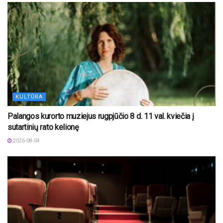
KULTŪRA
Palangos kurorto muziejus rugpjūčio 8 d. 11 val. kviečia į
sutartinių rato kelionę
2026-08-04