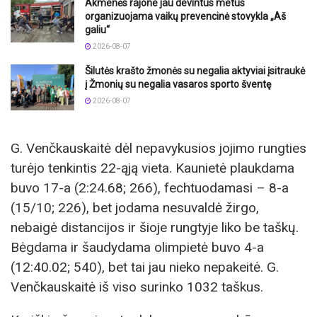
Akmenės rajone jau devintus metus
organizuojama vaikų prevencinė stovykla „Aš
galiu“
2026-08-07
Šilutės krašto žmonės su negalia aktyviai įsitraukė
į Žmonių su negalia vasaros sporto šventę
2026-08-07
G. Venčkauskaitė dėl nepavykusios jojimo rungties
turėjo tenkintis 22-ąją vieta. Kaunietė plaukdama
buvo 17-a (2:24.68; 266), fechtuodamasi – 8-a
(15/10; 226), bet jodama nesuvaldė žirgo,
nebaigė distancijos ir šioje rungtyje liko be taškų.
Bėgdama ir šaudydama olimpietė buvo 4-a
(12:40.02; 540), bet tai jau nieko nepakeitė. G.
Venčkauskaitė iš viso surinko 1032 taškus.