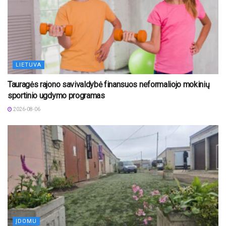
LIETUVA
Tauragės rajono savivaldybė finansuos neformaliojo mokinių
sportinio ugdymo programas
2026-08-06
ĮDOMU