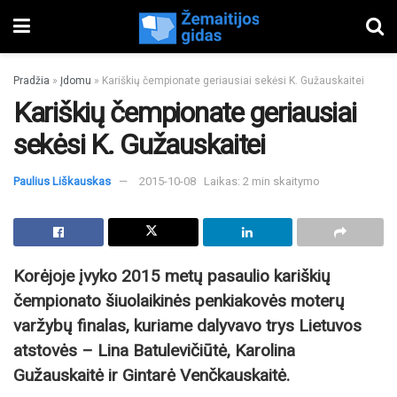
Pradžia
»
Įdomu
»
Kariškių čempionate geriausiai sekėsi K. Gužauskaitei
Kariškių čempionate geriausiai
sekėsi K. Gužauskaitei
Paulius Liškauskas
2015-10-08
Laikas: 2 min skaitymo
Korėjoje įvyko 2015 metų pasaulio kariškių
čempionato šiuolaikinės penkiakovės moterų
varžybų finalas, kuriame dalyvavo trys Lietuvos
atstovės – Lina Batulevičiūtė, Karolina
Gužauskaitė ir Gintarė Venčkauskaitė.