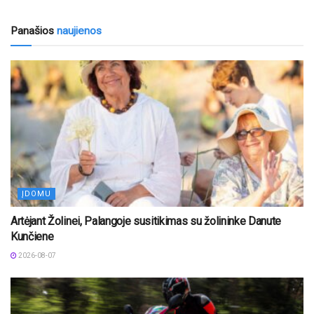
Panašios
naujienos
ĮDOMU
Artėjant Žolinei, Palangoje susitikimas su žolininke Danute
Kunčiene
2026-08-07