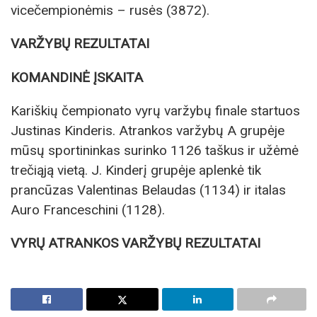
vicečempionėmis – rusės (3872).
VARŽYBŲ REZULTATAI
KOMANDINĖ ĮSKAITA
Kariškių čempionato vyrų varžybų finale startuos
Justinas Kinderis. Atrankos varžybų A grupėje
mūsų sportininkas surinko 1126 taškus ir užėmė
trečiąją vietą. J. Kinderį grupėje aplenkė tik
prancūzas Valentinas Belaudas (1134) ir italas
Auro Franceschini (1128).
VYRŲ ATRANKOS VARŽYBŲ REZULTATAI