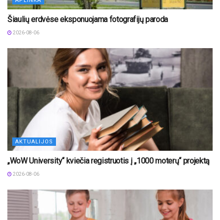
APLINKA
Šiaulių erdvėse eksponuojama fotografijų paroda
2026-08-06
AKTUALIJOS
„WoW University“ kviečia registruotis į „1000 moterų“ projektą
2026-08-06