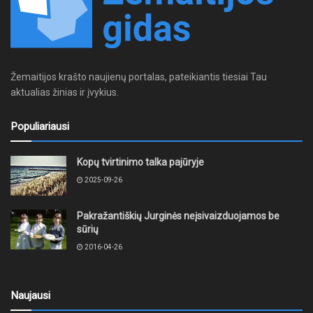
Žemaitijos krašto naujienų portalas, pateikiantis tiesiai Tau
aktualias žinias ir įvykius.
Populiariausi
Kopų tvirtinimo talka pajūryje
2025-09-26
Pakražantiškių Jurginės neįsivaizduojamos be
sūrių
2016-04-26
Naujausi