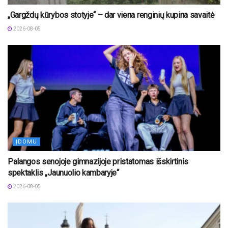
„Gargždų kūrybos stotyje“ – dar viena renginių kupina savaitė
2026-08-05
ĮDOMU
Palangos senojoje gimnazijoje pristatomas išskirtinis
spektaklis „Jaunuolio kambaryje“
2026-08-05