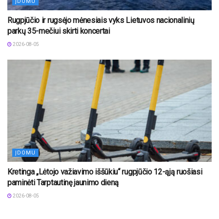
ĮDOMU
Rugpjūčio ir rugsėjo mėnesiais vyks Lietuvos nacionalinių
parkų 35-mečiui skirti koncertai
2026-08-05
ĮDOMU
Kretinga „Lėtojo važiavimo iššūkiu“ rugpjūčio 12-ąją ruošiasi
paminėti Tarptautinę jaunimo dieną
2026-08-05