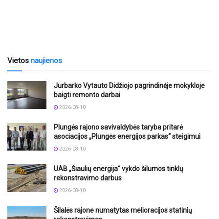
Vietos
naujienos
Jurbarko Vytauto Didžiojo pagrindinėje mokykloje
baigti remonto darbai
2026-08-10
Plungės rajono savivaldybės taryba pritarė
asociacijos „Plungės energijos parkas“ steigimui
2026-08-10
UAB „Šiaulių energija“ vykdo šilumos tinklų
rekonstravimo darbus
2026-08-10
Šilalės rajone numatytas melioracijos statinių