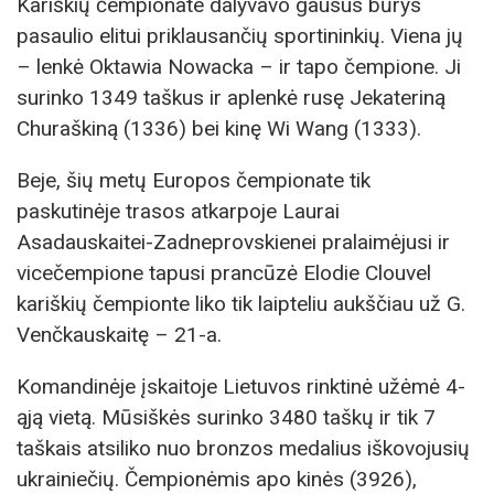
Kariškių čempionate dalyvavo gausus būrys
pasaulio elitui priklausančių sportininkių. Viena jų
– lenkė Oktawia Nowacka – ir tapo čempione. Ji
surinko 1349 taškus ir aplenkė rusę Jekateriną
Churaškiną (1336) bei kinę Wi Wang (1333).
Beje, šių metų Europos čempionate tik
paskutinėje trasos atkarpoje Laurai
Asadauskaitei-Zadneprovskienei pralaimėjusi ir
vicečempione tapusi prancūzė Elodie Clouvel
kariškių čempionte liko tik laipteliu aukščiau už G.
Venčkauskaitę – 21-a.
Komandinėje įskaitoje Lietuvos rinktinė užėmė 4-
ąją vietą. Mūsiškės surinko 3480 taškų ir tik 7
taškais atsiliko nuo bronzos medalius iškovojusių
ukrainiečių. Čempionėmis apo kinės (3926),