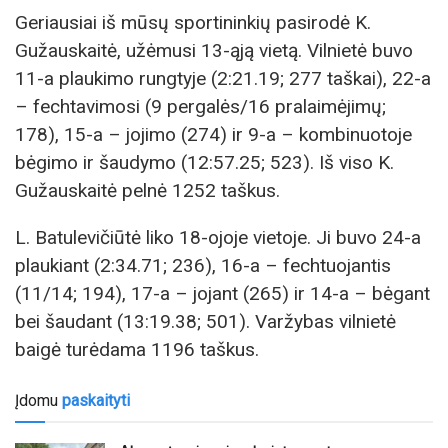
Geriausiai iš mūsų sportininkių pasirodė K.
Gužauskaitė, užėmusi 13-ąją vietą. Vilnietė buvo
11-a plaukimo rungtyje (2:21.19; 277 taškai), 22-a
– fechtavimosi (9 pergalės/16 pralaimėjimų;
178), 15-a – jojimo (274) ir 9-a – kombinuotoje
bėgimo ir šaudymo (12:57.25; 523). Iš viso K.
Gužauskaitė pelnė 1252 taškus.
L. Batulevičiūtė liko 18-ojoje vietoje. Ji buvo 24-a
plaukiant (2:34.71; 236), 16-a – fechtuojantis
(11/14; 194), 17-a – jojant (265) ir 14-a – bėgant
bei šaudant (13:19.38; 501). Varžybas vilnietė
baigė turėdama 1196 taškus.
Įdomu
paskaityti