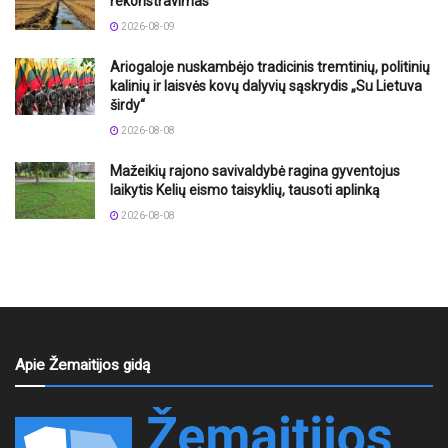
rekonstravimas
2026-08-09
Ariogaloje nuskambėjo tradicinis tremtinių, politinių
kalinių ir laisvės kovų dalyvių sąskrydis „Su Lietuva
širdy“
2026-08-08
Mažeikių rajono savivaldybė ragina gyventojus
laikytis Kelių eismo taisyklių, tausoti aplinką
2026-08-08
Apie Žemaitijos gidą