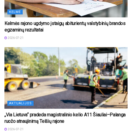
KELMĖ
Kelmės rajono ugdymo įstaigų abiturientų valstybinių brandos
egzaminų rezultatai
2026-07-21
AKTUALIJOS
„Via Lietuva“ pradeda magistralinio kelio A11 Šiauliai–Palanga
ruožo atnaujinimą Telšių rajone
2026-07-21