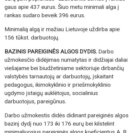
gaus apie 437 eurus. Šiuo metu minimali alga į
rankas sudaro beveik 396 eurus.
Minimalią algą ir mažiau Lietuvoje uždirba apie
156 tūkst. darbuotojų.
BAZINIS PAREIGINĖS ALGOS DYDIS.
Darbo
užmokesčio didėjimas numatytas ir didžiajai daliai
viešajame bei biudžetiniame sektoriuje dirbančių
valstybės tarnautojų ar darbuotojų, įskaitant
pedagogus, ikimokyklinio ir priešmokyklinio
ugdymo įstaigų auklėtojus, socialinius
darbuotojus, pareigūnus.
Darbo užmokestis didės didinant pareiginės algos
bazinį dydį nuo 173 iki 176 eurų bei kilstelint
minimaliuosius pareiginės algos koeficientus A, B