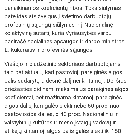
panaikinamos koeficientų ribos. Toks siūlymas
pateiktas atsižvelgus į švietimo darbuotojų
profesinių sąjungų siūlymus ir į Nacionalinę
kolektyvinę sutartį, kurią Vyriausybės vardu
pasirašė socialinės apsaugos ir darbo ministras
L. Kukuraitis ir profesinės sąjungos.
Viešojo ir biudžetinio sektoriaus darbuotojams
taip pat aktualu, kad pastovioji pareiginės algos
dalis sudarytų didesnę dalį nei kintamoji. Dėl šios
priežasties didinami maksimalūs pareiginės algos
koeficientai, bet mažinama kintamoji pareiginės
algos dalis, kuri galės siekti nebe 50 proc. nuo
pastoviosios dalies, o 40 proc. Nacionalinių ir
valstybinių kultūros ir meno įstaigų vadovų ir
atlikėjų kintamoji algos dalis galės siekti iki 160