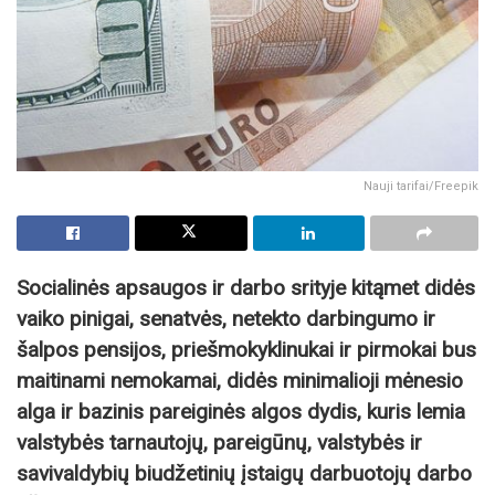
Nauji tarifai/Freepik
Socialinės apsaugos ir darbo srityje kitąmet didės
vaiko pinigai, senatvės, netekto darbingumo ir
šalpos pensijos, priešmokyklinukai ir pirmokai bus
maitinami nemokamai, didės minimalioji mėnesio
alga ir bazinis pareiginės algos dydis, kuris lemia
valstybės tarnautojų, pareigūnų, valstybės ir
savivaldybių biudžetinių įstaigų darbuotojų darbo