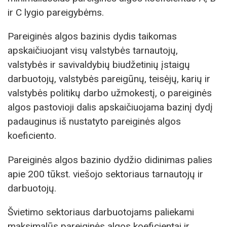
ir C lygio pareigybėms.
Pareiginės algos bazinis dydis taikomas
apskaičiuojant visų valstybės tarnautojų,
valstybės ir savivaldybių biudžetinių įstaigų
darbuotojų, valstybės pareigūnų, teisėjų, karių ir
valstybės politikų darbo užmokestį, o pareiginės
algos pastovioji dalis apskaičiuojama bazinį dydį
padauginus iš nustatyto pareiginės algos
koeficiento.
Pareiginės algos bazinio dydžio didinimas palies
apie 200 tūkst. viešojo sektoriaus tarnautojų ir
darbuotojų.
Švietimo sektoriaus darbuotojams paliekami
maksimalūs pareiginės algos koeficientai ir