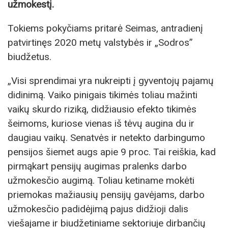
užmokestį.
Tokiems pokyčiams pritarė Seimas, antradienį
patvirtinęs 2020 metų valstybės ir „Sodros”
biudžetus.
„Visi sprendimai yra nukreipti į gyventojų pajamų
didinimą. Vaiko pinigais tikimės toliau mažinti
vaikų skurdo riziką, didžiausio efekto tikimės
šeimoms, kuriose vienas iš tėvų augina du ir
daugiau vaikų. Senatvės ir netekto darbingumo
pensijos šiemet augs apie 9 proc. Tai reiškia, kad
pirmąkart pensijų augimas pralenks darbo
užmokesčio augimą. Toliau ketiname mokėti
priemokas mažiausių pensijų gavėjams, darbo
užmokesčio padidėjimą pajus didžioji dalis
viešajame ir biudžetiniame sektoriuje dirbančių