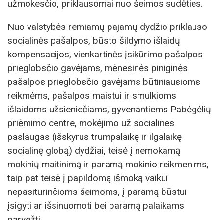
užmokesčio, priklausomai nuo šeimos sudėties.
Nuo valstybės remiamų pajamų dydžio priklauso
socialinės pašalpos, būsto šildymo išlaidų
kompensacijos, vienkartinės įsikūrimo pašalpos
prieglobsčio gavėjams, mėnesinės piniginės
pašalpos prieglobsčio gavėjams būtiniausioms
reikmėms, pašalpos maistui ir smulkioms
išlaidoms užsieniečiams, gyvenantiems Pabėgėlių
priėmimo centre, mokėjimo už socialines
paslaugas (išskyrus trumpalaikę ir ilgalaikę
socialinę globą) dydžiai, teisė į nemokamą
mokinių maitinimą ir paramą mokinio reikmenims,
taip pat teisė į papildomą išmoką vaikui
nepasiturinčioms šeimoms, į paramą būstui
įsigyti ar išsinuomoti bei paramą palaikams
parvežti.