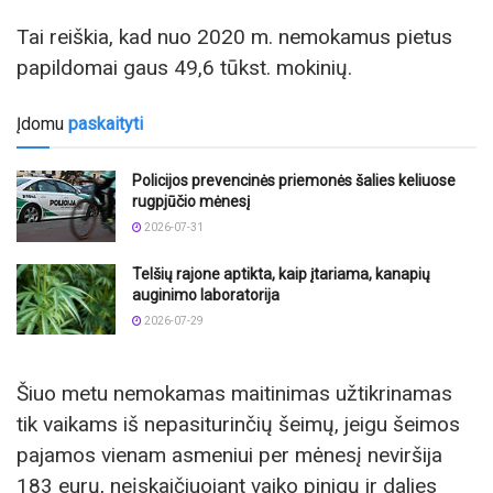
Tai reiškia, kad nuo 2020 m. nemokamus pietus
papildomai gaus 49,6 tūkst. mokinių.
Įdomu
paskaityti
Policijos prevencinės priemonės šalies keliuose
rugpjūčio mėnesį
2026-07-31
Telšių rajone aptikta, kaip įtariama, kanapių
auginimo laboratorija
2026-07-29
Šiuo metu nemokamas maitinimas užtikrinamas
tik vaikams iš nepasiturinčių šeimų, jeigu šeimos
pajamos vienam asmeniui per mėnesį neviršija
183 eurų, neįskaičiuojant vaiko pinigų ir dalies