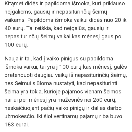
Kitąmet didės ir papildoma išmoka, kuri priklauso
neįgaliems, gausių ir nepasiturinčių šeimų
vaikams. Papildoma išmoka vaikui didės nuo 20 iki
40 eurų. Tai reiškia, kad neįgalūs, gausių ir
nepasiturinčių šeimų vaikai kas mėnesį gaus po
100 eurų.
Nauja ir tai, kad į vaiko pinigus su papildoma
išmoka vaikui, tai yra į 100 eurų kas mėnesį, galės
pretenduoti daugiau vaikų iš nepasiturinčių šeimų,
nes Seimui siūloma nustatyti, kad nepasiturinti
šeima yra tokia, kurioje pajamos vienam šeimos
nariui per mėnesį yra mažesnės nei 250 eurų,
neskaičiuojant pačių vaiko pinigų ir dalies darbo
užmokesčio. Iki šiol vertinamų pajamų riba buvo
183 eurai.