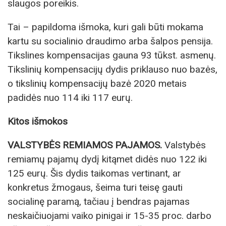
slaugos poreikis.
Tai – papildoma išmoka, kuri gali būti mokama
kartu su socialinio draudimo arba šalpos pensija.
Tikslines kompensacijas gauna 93 tūkst. asmenų.
Tikslinių kompensacijų dydis priklauso nuo bazės,
o tikslinių kompensacijų bazė 2020 metais
padidės nuo 114 iki 117 eurų.
Kitos išmokos
VALSTYBĖS REMIAMOS PAJAMOS.
Valstybės
remiamų pajamų dydį kitąmet didės nuo 122 iki
125 eurų. Šis dydis taikomas vertinant, ar
konkretus žmogaus, šeima turi teisę gauti
socialinę paramą, tačiau į bendras pajamas
neskaičiuojami vaiko pinigai ir 15-35 proc. darbo