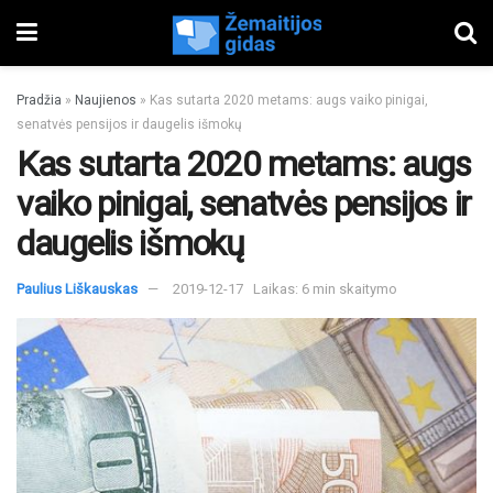
Pradžia
»
Naujienos
»
Kas sutarta 2020 metams: augs vaiko pinigai,
senatvės pensijos ir daugelis išmokų
Kas sutarta 2020 metams: augs
vaiko pinigai, senatvės pensijos ir
daugelis išmokų
Paulius Liškauskas
2019-12-17
Laikas: 6 min skaitymo