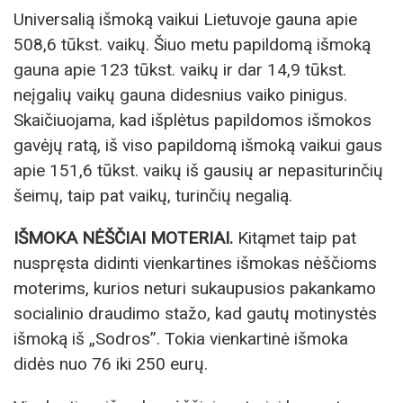
Universalią išmoką vaikui Lietuvoje gauna apie
508,6 tūkst. vaikų. Šiuo metu papildomą išmoką
gauna apie 123 tūkst. vaikų ir dar 14,9 tūkst.
neįgalių vaikų gauna didesnius vaiko pinigus.
Skaičiuojama, kad išplėtus papildomos išmokos
gavėjų ratą, iš viso papildomą išmoką vaikui gaus
apie 151,6 tūkst. vaikų iš gausių ar nepasiturinčių
šeimų, taip pat vaikų, turinčių negalią.
IŠMOKA NĖŠČIAI MOTERIAI.
Kitąmet taip pat
nuspręsta didinti vienkartines išmokas nėščioms
moterims, kurios neturi sukaupusios pakankamo
socialinio draudimo stažo, kad gautų motinystės
išmoką iš „Sodros”. Tokia vienkartinė išmoka
didės nuo 76 iki 250 eurų.