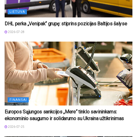
LIETUVA
DHL perka „Venipak“ grupę: stiprins pozicijas Baltijos šalyse
2026-07-28
FINANSAI
Europos Sąjungos sankcijos „Mere“ tinklo savininkams:
ekonominio saugumo ir solidarumo su Ukraina užtikrinimas
2026-07-25