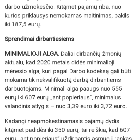
darbo užmokesčio. Kitąmet pajamų riba, nuo
kurios priklausys nemokamas maitinimas, pakils
iki 187,5 eurų.
Sprendimai dirbantiesiems
MINIMALIOJI ALGA.
Daliai dirbančių žmonių
aktualu, kad 2020 metais didės minimalioji
mėnesio alga, kuri pagal Darbo kodeksą gali būti
mokama tik nekvalifikuotą darbą dirbantiems
darbuotojams. Minimali alga paaugs nuo 555
eurų iki 607 eurų „ant popieriaus”, minimalus
valandinis atlygis – nuo 3,39 euro iki 3,72 euro.
Kadangi neapmokestinamasis pajamų dydis
kitąmet padidės iki 350 eurų, tai reiškia, kad 607
eurų „ant popieriaus” uždirbantis asmuo į rankas