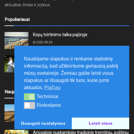
aktualias žinias ir įvykius.
Populiariausi
Kopų tvirtinimo talka pajūryje
2025-09-26
Pakražantiškių Jurginės neįsivaizduojamos be
Naudojame slapukus ir renkame statistinę
sūrių
informaciją, kad užtikrintume geriausią patirtį
2016-04-26
mūsų svetainėje. Žemiau galite leisti visus
slapukus ar išsaugoti tik tuos, kurie jums
aktualūs.
Plačiau
Naujausi
Techniniai
Techniniai
Rinkodaros
Rinkodaros
Šilalės rajone numatytas melioracijos statinių
rekonstravimas
2026-08-09
Išsaugoti nustatymus
Leisti visus
Ariogaloje nuskambėjo tradicinis tremtinių, politinių