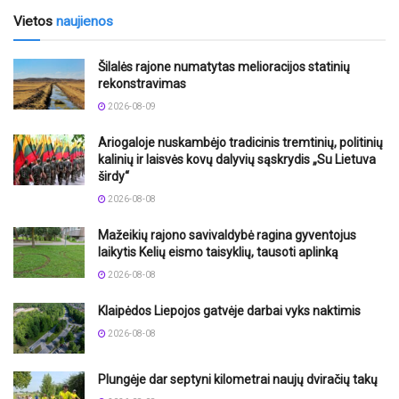
Vietos
naujienos
Šilalės rajone numatytas melioracijos statinių
rekonstravimas
2026-08-09
Ariogaloje nuskambėjo tradicinis tremtinių, politinių
kalinių ir laisvės kovų dalyvių sąskrydis „Su Lietuva
širdy“
2026-08-08
Mažeikių rajono savivaldybė ragina gyventojus
laikytis Kelių eismo taisyklių, tausoti aplinką
2026-08-08
Klaipėdos Liepojos gatvėje darbai vyks naktimis
2026-08-08
Plungėje dar septyni kilometrai naujų dviračių takų