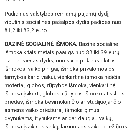
Padidinus valstybės remiamų pajamų dydį,
vidutinis socialinės pašalpos dydis padidės nuo
81,2 iki 83,2 euro.
BAZINĖ SOCIALINĖ IŠMOKA.
Bazinė socialinė
išmoka kitais metais paaugs nuo 38 iki 39 eurų.
Tai dar vienas dydis, nuo kurio priklauso kitos
išmokos: vaiko pinigai, išmoka privalomosios
tarnybos kario vaikui, vienkartinė išmoka nėščiai
moteriai, globos, rūpybos išmoka, vienkartinė
išmoka įsikurti, globos, rūpybos išmokos tikslinis
priedas, išmoka besimokančio ar studijuojančio
asmens vaiko priežiūrai, išmoka gimus
dvynukams, trynukams ar dar daugiau vaikų,
išmoka įvaikinus vaiką, laikinosios vaiko priežiūros