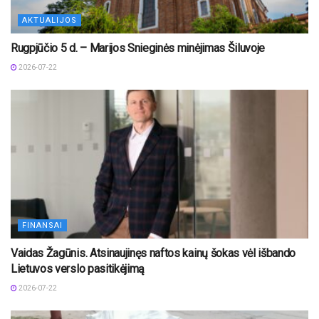
AKTUALIJOS
Rugpjūčio 5 d. – Marijos Snieginės minėjimas Šiluvoje
2026-07-22
FINANSAI
Vaidas Žagūnis. Atsinaujinęs naftos kainų šokas vėl išbando
Lietuvos verslo pasitikėjimą
2026-07-22