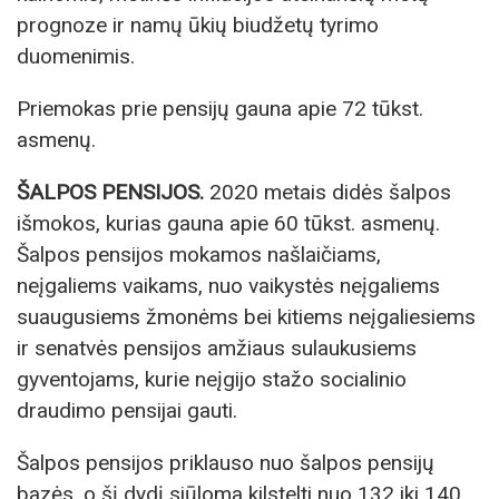
prognoze ir namų ūkių biudžetų tyrimo
duomenimis.
Priemokas prie pensijų gauna apie 72 tūkst.
asmenų.
ŠALPOS PENSIJOS.
2020 metais didės šalpos
išmokos, kurias gauna apie 60 tūkst. asmenų.
Šalpos pensijos mokamos našlaičiams,
neįgaliems vaikams, nuo vaikystės neįgaliems
suaugusiems žmonėms bei kitiems neįgaliesiems
ir senatvės pensijos amžiaus sulaukusiems
gyventojams, kurie neįgijo stažo socialinio
draudimo pensijai gauti.
Šalpos pensijos priklauso nuo šalpos pensijų
bazės, o šį dydį siūloma kilstelti nuo 132 iki 140