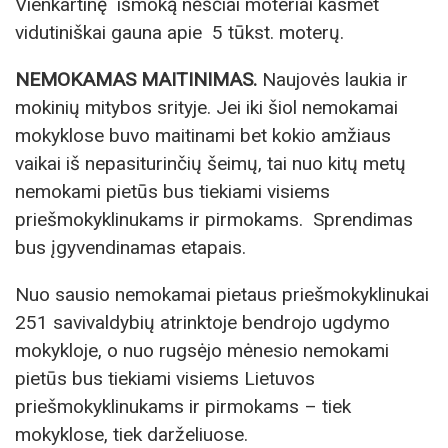
Vienkartinę išmoką nėščiai moteriai kasmet
vidutiniškai gauna apie 5 tūkst. moterų.
NEMOKAMAS MAITINIMAS.
Naujovės laukia ir
mokinių mitybos srityje. Jei iki šiol nemokamai
mokyklose buvo maitinami bet kokio amžiaus
vaikai iš nepasiturinčių šeimų, tai nuo kitų metų
nemokami pietūs bus tiekiami visiems
priešmokyklinukams ir pirmokams. Sprendimas
bus įgyvendinamas etapais.
Nuo sausio nemokamai pietaus priešmokyklinukai
251 savivaldybių atrinktoje bendrojo ugdymo
mokykloje, o nuo rugsėjo mėnesio nemokami
pietūs bus tiekiami visiems Lietuvos
priešmokyklinukams ir pirmokams – tiek
mokyklose, tiek darželiuose.