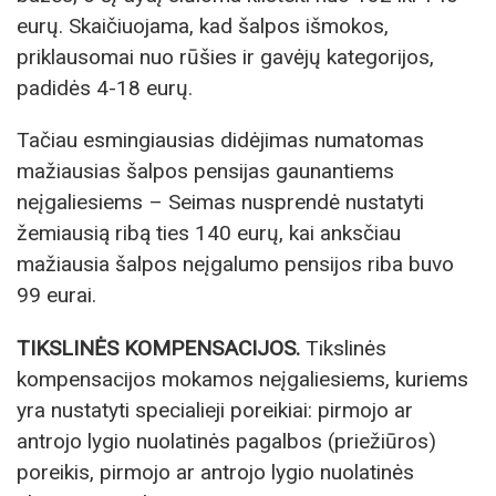
eurų. Skaičiuojama, kad šalpos išmokos,
priklausomai nuo rūšies ir gavėjų kategorijos,
padidės 4-18 eurų.
Tačiau esmingiausias didėjimas numatomas
mažiausias šalpos pensijas gaunantiems
neįgaliesiems – Seimas nusprendė nustatyti
žemiausią ribą ties 140 eurų, kai anksčiau
mažiausia šalpos neįgalumo pensijos riba buvo
99 eurai.
TIKSLINĖS KOMPENSACIJOS.
Tikslinės
kompensacijos mokamos neįgaliesiems, kuriems
yra nustatyti specialieji poreikiai: pirmojo ar
antrojo lygio nuolatinės pagalbos (priežiūros)
poreikis, pirmojo ar antrojo lygio nuolatinės