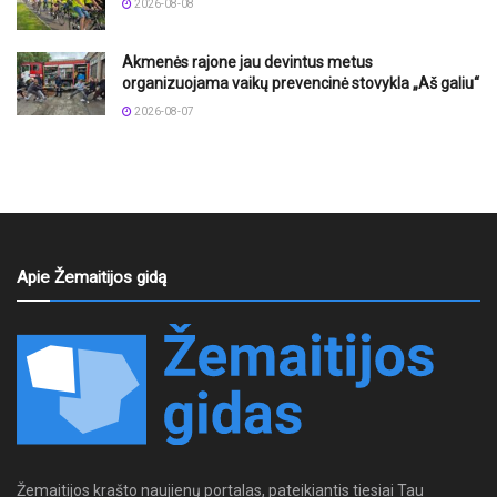
2026-08-08
Akmenės rajone jau devintus metus
organizuojama vaikų prevencinė stovykla „Aš galiu“
2026-08-07
Apie Žemaitijos gidą
Žemaitijos krašto naujienų portalas, pateikiantis tiesiai Tau