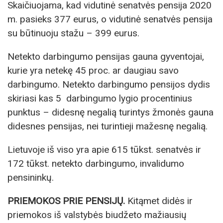
Skaičiuojama, kad vidutinė senatvės pensija 2020
m. pasieks 377 eurus, o vidutinė senatvės pensija
su būtinuoju stažu – 399 eurus.
Netekto darbingumo pensijas gauna gyventojai,
kurie yra netekę 45 proc. ar daugiau savo
darbingumo. Netekto darbingumo pensijos dydis
skiriasi kas 5 darbingumo lygio procentinius
punktus – didesnę negalią turintys žmonės gauna
didesnes pensijas, nei turintieji mažesnę negalią.
Lietuvoje iš viso yra apie 615 tūkst. senatvės ir
172 tūkst. netekto darbingumo, invalidumo
pensininkų.
PRIEMOKOS PRIE PENSIJŲ.
Kitąmet didės ir
priemokos iš valstybės biudžeto mažiausių