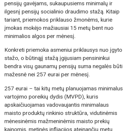
pensijų gavėjams, sukaupusiems minimalų ir
ilgesnį pensijų socialinio draudimo stažą. Kitaip
tariant, priemokos priklauso žmonėms, kurie
įmokas mokėjo mažiausiai 15 metų bent nuo
minimalios algos per mėnesį.
Konkreti priemoka asmeniui priklausys nuo įgyto
stažo, o būtinąjį stažą įgijusiam pensininkui
bendra visų gaunamų pensijų suma negalės būti
mažesnė nei 257 eurai per mėnesį.
257 eurai – tai kitų metų planuojamas minimalus
vartojimo poreikių dydis (MVPD), kuris
apskaičiuojamas vadovaujantis minimalaus
maisto produktų rinkinio struktūra, vidutinėmis
mėnesinėmis mažmeninėmis maisto prekių
kainomis, metinės infliacijos ateinančių metų