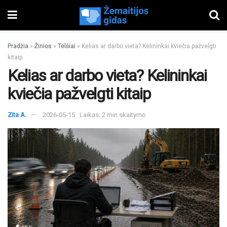
Pradžia
»
Žinios
»
Telšiai
»
Kelias ar darbo vieta? Kelininkai kviečia pažvelgti
kitaip
Kelias ar darbo vieta? Kelininkai
kviečia pažvelgti kitaip
Zita A.
2026-05-15
Laikas: 2 min skaitymo