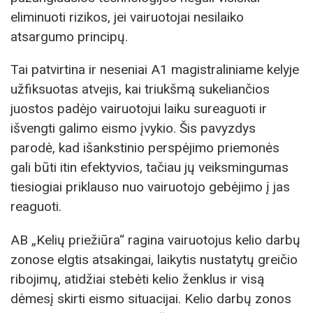
eliminuoti rizikos, jei vairuotojai nesilaiko
atsargumo principų.
Tai patvirtina ir neseniai A1 magistraliniame kelyje
užfiksuotas atvejis, kai triukšmą sukeliančios
juostos padėjo vairuotojui laiku sureaguoti ir
išvengti galimo eismo įvykio. Šis pavyzdys
parodė, kad išankstinio perspėjimo priemonės
gali būti itin efektyvios, tačiau jų veiksmingumas
tiesiogiai priklauso nuo vairuotojo gebėjimo į jas
reaguoti.
AB „Kelių priežiūra“ ragina vairuotojus kelio darbų
zonose elgtis atsakingai, laikytis nustatytų greičio
ribojimų, atidžiai stebėti kelio ženklus ir visą
dėmesį skirti eismo situacijai. Kelio darbų zonos