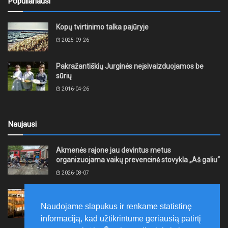
Populiariausi
Kopų tvirtinimo talka pajūryje
2025-09-26
Pakražantiškių Jurginės neįsivaizduojamos be
sūrių
2016-04-26
Naujausi
Akmenės rajone jau devintus metus
organizuojama vaikų prevencinė stovykla „Aš galiu“
2026-08-07
Telšių rajone projektas – skatinti pradedančiųjų
smulkiojo ir vidutinio verslo subjektų kūrimąsi
Naudojame slapukus ir renkame statistinę
2026-08-07
informaciją, kad užtikrintume geriausią patirtį