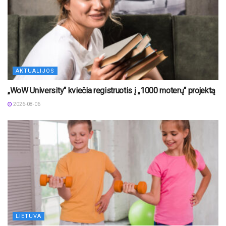
AKTUALIJOS
„WoW University“ kviečia registruotis į „1000 moterų“ projektą
2026-08-06
LIETUVA