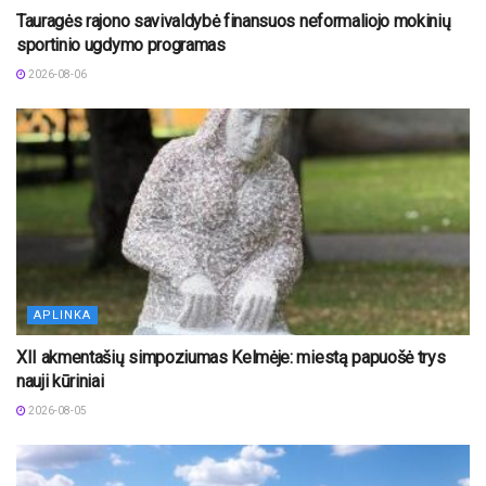
Tauragės rajono savivaldybė finansuos neformaliojo mokinių
sportinio ugdymo programas
2026-08-06
APLINKA
XII akmentašių simpoziumas Kelmėje: miestą papuošė trys
nauji kūriniai
2026-08-05