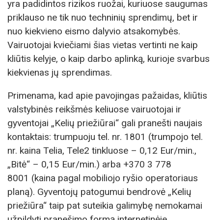
yra padidintos rizikos ruožai, kuriuose saugumas
priklauso ne tik nuo techninių sprendimų, bet ir
nuo kiekvieno eismo dalyvio atsakomybės.
Vairuotojai kviečiami šias vietas vertinti ne kaip
kliūtis kelyje, o kaip darbo aplinką, kurioje svarbus
kiekvienas jų sprendimas.
Primenama, kad apie pavojingas pažaidas, kliūtis
valstybinės reikšmės keliuose vairuotojai ir
gyventojai „Kelių priežiūrai“ gali pranešti naujais
kontaktais: trumpuoju tel. nr. 1801 (trumpojo tel.
nr. kaina Telia, Tele2 tinkluose – 0,12 Eur/min.,
„Bitė“ – 0,15 Eur/min.) arba +370 3 778
8001 (kaina pagal mobiliojo ryšio operatoriaus
planą). Gyventojų patogumui bendrovė „Kelių
priežiūra“ taip pat suteikia galimybę nemokamai
užpildyti pranešimo formą internetinėje