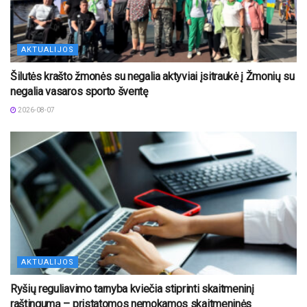
AKTUALIJOS
Šilutės krašto žmonės su negalia aktyviai įsitraukė į Žmonių su
negalia vasaros sporto šventę
2026-08-07
AKTUALIJOS
Ryšių reguliavimo tarnyba kviečia stiprinti skaitmeninį
raštingumą – pristatomos nemokamos skaitmeninės