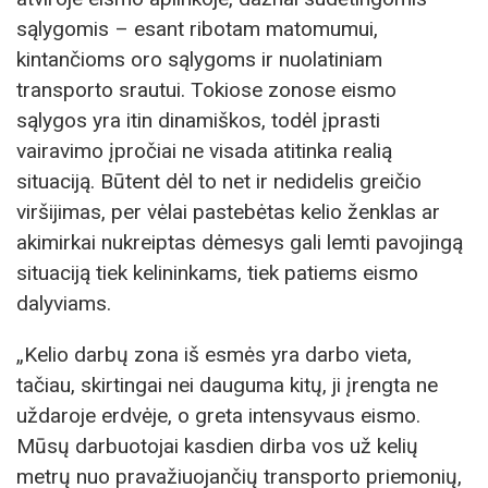
sąlygomis – esant ribotam matomumui,
kintančioms oro sąlygoms ir nuolatiniam
transporto srautui. Tokiose zonose eismo
sąlygos yra itin dinamiškos, todėl įprasti
vairavimo įpročiai ne visada atitinka realią
situaciją. Būtent dėl to net ir nedidelis greičio
viršijimas, per vėlai pastebėtas kelio ženklas ar
akimirkai nukreiptas dėmesys gali lemti pavojingą
situaciją tiek kelininkams, tiek patiems eismo
dalyviams.
„Kelio darbų zona iš esmės yra darbo vieta,
tačiau, skirtingai nei dauguma kitų, ji įrengta ne
uždaroje erdvėje, o greta intensyvaus eismo.
Mūsų darbuotojai kasdien dirba vos už kelių
metrų nuo pravažiuojančių transporto priemonių,