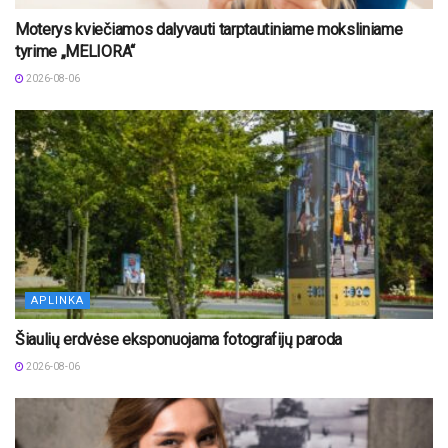
Moterys kviečiamos dalyvauti tarptautiniame moksliniame
tyrime „MELIORA“
2026-08-06
APLINKA
Šiaulių erdvėse eksponuojama fotografijų paroda
2026-08-06