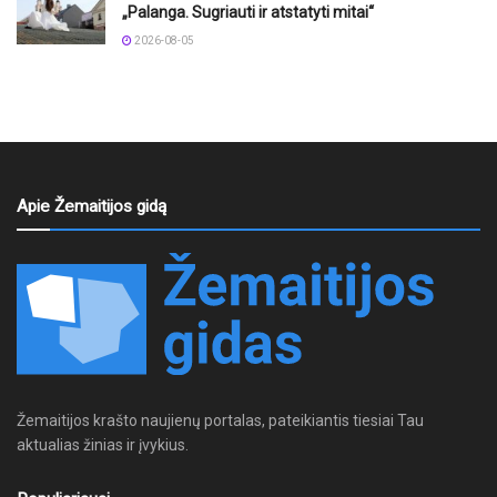
„Palanga. Sugriauti ir atstatyti mitai“
2026-08-05
Apie Žemaitijos gidą
Žemaitijos krašto naujienų portalas, pateikiantis tiesiai Tau
aktualias žinias ir įvykius.