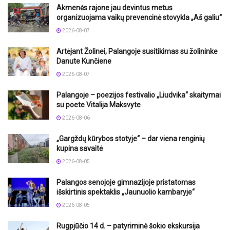
Akmenės rajone jau devintus metus
organizuojama vaikų prevencinė stovykla „Aš galiu“
2026-08-07
Artėjant Žolinei, Palangoje susitikimas su žolininke
Danute Kunčiene
2026-08-07
Palangoje – poezijos festivalio „Liudvika“ skaitymai
su poete Vitalija Maksvyte
2026-08-06
„Gargždų kūrybos stotyje“ – dar viena renginių
kupina savaitė
2026-08-05
Palangos senojoje gimnazijoje pristatomas
išskirtinis spektaklis „Jaunuolio kambaryje“
2026-08-05
Rugpjūčio 14 d. – patyriminė šokio ekskursija