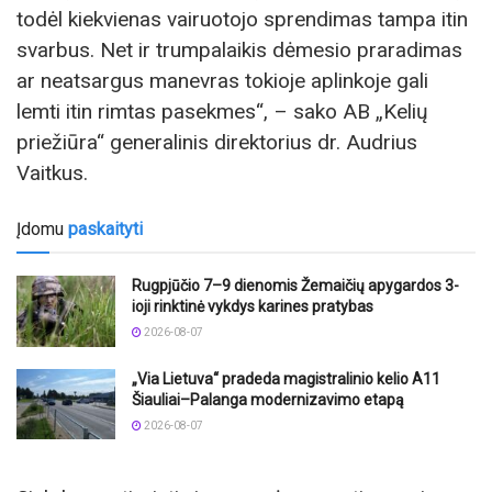
todėl kiekvienas vairuotojo sprendimas tampa itin
svarbus. Net ir trumpalaikis dėmesio praradimas
ar neatsargus manevras tokioje aplinkoje gali
lemti itin rimtas pasekmes“, – sako AB „Kelių
priežiūra“ generalinis direktorius dr. Audrius
Vaitkus.
Įdomu
paskaityti
Rugpjūčio 7–9 dienomis Žemaičių apygardos 3-
ioji rinktinė vykdys karines pratybas
2026-08-07
„Via Lietuva“ pradeda magistralinio kelio A11
Šiauliai–Palanga modernizavimo etapą
2026-08-07