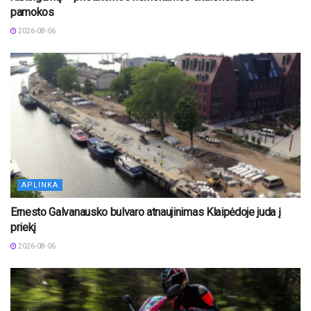
pamokos
2026-08-06
APLINKA
Ernesto Galvanausko bulvaro atnaujinimas Klaipėdoje juda į
priekį
2026-08-06