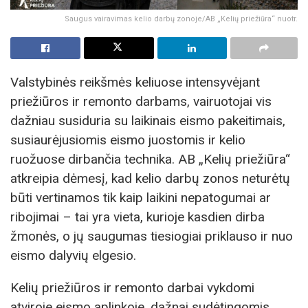
Saugus vairavimas kelio darbų zonoje/AB „Kelių priežiūra“ nuotr.
Valstybinės reikšmės keliuose intensyvėjant
priežiūros ir remonto darbams, vairuotojai vis
dažniau susiduria su laikinais eismo pakeitimais,
susiaurėjusiomis eismo juostomis ir kelio
ruožuose dirbančia technika. AB „Kelių priežiūra“
atkreipia dėmesį, kad kelio darbų zonos neturėtų
būti vertinamos tik kaip laikini nepatogumai ar
ribojimai – tai yra vieta, kurioje kasdien dirba
žmonės, o jų saugumas tiesiogiai priklauso ir nuo
eismo dalyvių elgesio.
Kelių priežiūros ir remonto darbai vykdomi
atviroje eismo aplinkoje, dažnai sudėtingomis