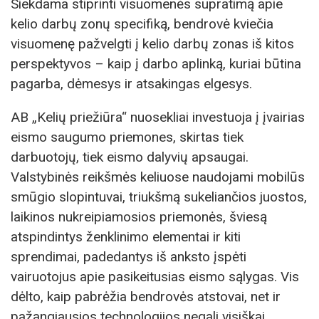
Siekdama stiprinti visuomenės supratimą apie
kelio darbų zonų specifiką, bendrovė kviečia
visuomenę pažvelgti į kelio darbų zonas iš kitos
perspektyvos – kaip į darbo aplinką, kuriai būtina
pagarba, dėmesys ir atsakingas elgesys.
AB „Kelių priežiūra“ nuosekliai investuoja į įvairias
eismo saugumo priemones, skirtas tiek
darbuotojų, tiek eismo dalyvių apsaugai.
Valstybinės reikšmės keliuose naudojami mobilūs
smūgio slopintuvai, triukšmą sukeliančios juostos,
laikinos nukreipiamosios priemonės, šviesą
atspindintys ženklinimo elementai ir kiti
sprendimai, padedantys iš anksto įspėti
vairuotojus apie pasikeitusias eismo sąlygas. Vis
dėlto, kaip pabrėžia bendrovės atstovai, net ir
pažangiausios technologijos negali visiškai