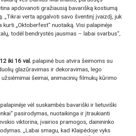
ketina apdovanoti gražiausią bavarišką kostiumą
 „Tikrai verta apgalvoti savo šventinį įvaizdį, juk
kurti „Oktoberfest“ nuotaiką. Visi palapinėje
talų, todėl bendrystės jausmas – labai svarbus“,
2 iki 16 val.
palapinė bus atvira šeimoms su
duolių glazūravimas ir dekoravimas, lego
užsiėmimai šeimai, animacinių filmukų kūrimo
palapinėje vėl suskambės bavariški ir lietuviški
inkai“ pasirodymas, nuotaikinga ir įtraukianti
kio viktorina, įvairios pramogos, dainininko
irodymas. „Labai smagu, kad Klaipėdoje vyks