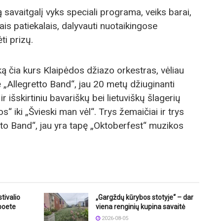
 savaitgalį vyks speciali programa, veiks barai,
is patiekalais, dalyvauti nuotaikingose
ti prizų.
ką čia kurs Klaipėdos džiazo orkestras, vėliau
„Allegretto Band“, jau 20 metų džiuginanti
r išskirtiniu bavariškų bei lietuviškų šlagerių
“ iki „Švieski man vėl“. Trys žemaičiai ir trys
etto Band“, jau yra tapę „Oktoberfest“ muzikos
tivalio
„Gargždų kūrybos stotyje“ – dar
 poete
viena renginių kupina savaitė
2026-08-05