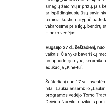
smagių žaidimų ir prizų, jais 
ar įspūdingiausių ūsų savininką.
teminiai kostiumai ypač padeda 
vakarosime prie ilgų, bendrų s
– sako vedėjas.
Rugsėjo 27 d., šeštadienį, nuo 1
vaikais. Čia vyks bavariškų me
antspaudo gamyba, keramikos 
edukacija „Kine-tu“.
Šeštadienį nuo 17 val. šventės 
hitai. Laukia ansamblio „Laukin
programos vedėjo Tomo Tracevs
Deivido Norvilo muzikinis pas