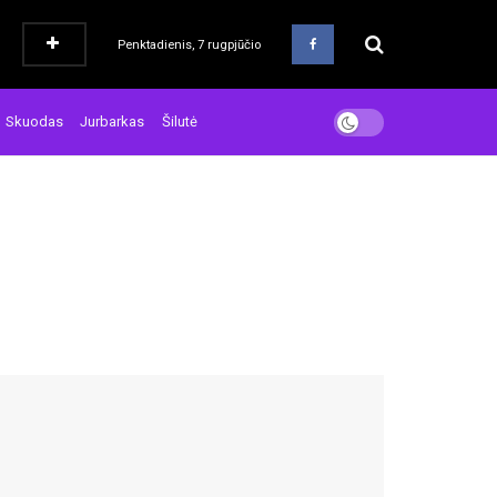
Penktadienis, 7 rugpjūčio
Skuodas
Jurbarkas
Šilutė