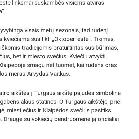
ieste linksmai suskambės visiems atviras
a“.
yvybinga visais metų sezonais, tad rudenį
 kviečiame susitikti „Oktoberfeste“. Tikimės,
riškomis tradicijomis praturtintas susibūrimas,
ius, bet ir miesto svečius. Kviečiu atvykti,
 – Klaipėdoje smagu net tuomet, kai rudens oras
ėdos meras Arvydas Vaitkus.
atro aikštės į Turgaus aikštę pajudės simbolinė
 gabens alaus statines. O Turgaus aikštėje, prie
, miestiečius ir Klaipėdos svečius pasitiks
ė. Drauge su vokiečių bendruomene ją oficialiai