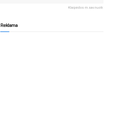
Klaipėdos m.sav.nuotr.
Reklama