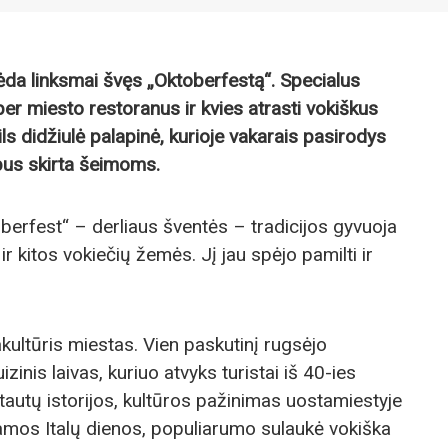
da linksmai švęs „Oktoberfestą“. Specialus
r miesto restoranus ir kvies atrasti vokiškus
ils didžiulė palapinė, kurioje vakarais pasirodys
 bus skirta šeimoms.
erfest“ – derliaus šventės – tradicijos gyvuoja
ir kitos vokiečių žemės. Jį jau spėjo pamilti ir
akultūris miestas. Vien paskutinį rugsėjo
zinis laivas, kuriuo atvyks turistai iš 40-ies
ų tautų istorijos, kultūros pažinimas uostamiestyje
amos Italų dienos, populiarumo sulaukė vokiška