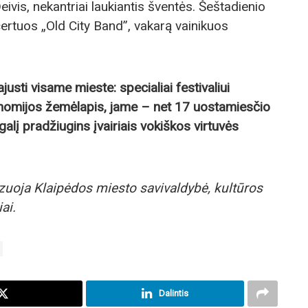
ivis, nekantriai laukiantis šventės. Šeštadienio
certuos „Old City Band”, vakarą vainikuos
usti visame mieste: specialiai festivaliui
nomijos žemėlapis, jame – net 17 uostamiesčio
galį pradžiugins įvairiais vokiškos virtuvės
zuoja Klaipėdos miesto savivaldybė, kultūros
ai.
Dalintis