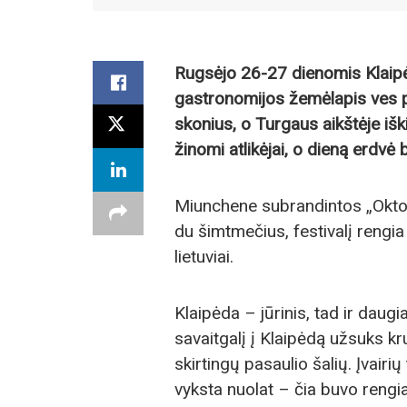
Rugsėjo 26-27 dienomis Klaipė
gastronomijos žemėlapis ves pe
skonius, o Turgaus aikštėje išk
žinomi atlikėjai, o dieną erdvė
Miunchene subrandintos „Oktob
du šimtmečius, festivalį rengia 
lietuviai.
Klaipėda – jūrinis, tad ir daugi
savaitgalį į Klaipėdą užsuks krui
skirtingų pasaulio šalių. Įvairi
vyksta nuolat – čia buvo rengi