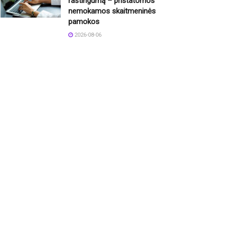
raštingumą – pristatomos
nemokamos skaitmeninės
pamokos
2026-08-06