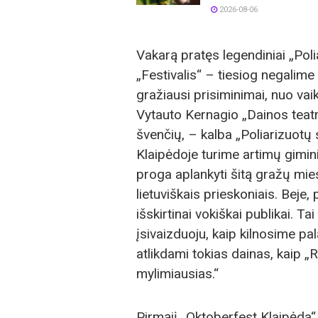
2026-08-06
Vakarą pratęs legendiniai „Polia
„Festivalis“ – tiesiog negalime p
gražiausi prisiminimai, nuo vai
Vytauto Kernagio „Dainos teat
švenčių, – kalba „Poliarizuotų
Klaipėdoje turime artimų gimin
proga aplankyti šitą gražų mie
lietuviškais prieskoniais. Bej
išskirtinai vokiškai publikai. T
įsivaizduoju, kaip kilnosime pa
atlikdami tokias dainas, kaip „
mylimiausias.“
Pirmąjį „Oktoberfest Klaipėda“