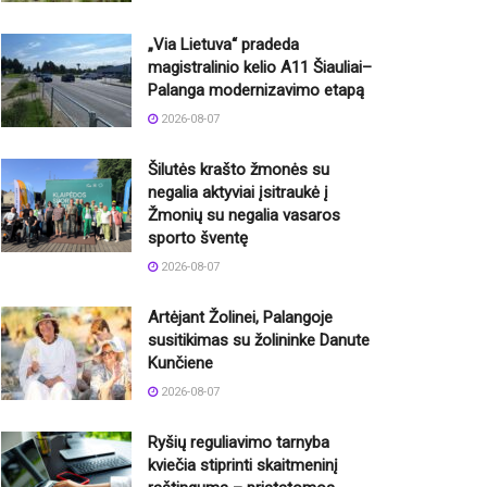
„Via Lietuva“ pradeda
magistralinio kelio A11 Šiauliai–
Palanga modernizavimo etapą
2026-08-07
Šilutės krašto žmonės su
negalia aktyviai įsitraukė į
Žmonių su negalia vasaros
sporto šventę
2026-08-07
Artėjant Žolinei, Palangoje
susitikimas su žolininke Danute
Kunčiene
2026-08-07
Ryšių reguliavimo tarnyba
kviečia stiprinti skaitmeninį