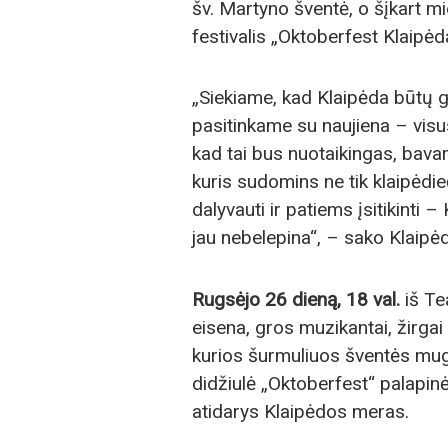
šv. Martyno šventė, o šįkart m
festivalis „Oktoberfest Klaipėd
„Siekiame, kad Klaipėda būtų g
pasitinkame su naujiena – visus
kad tai bus nuotaikingas, bava
kuris sudomins ne tik klaipėdieč
dalyvauti ir patiems įsitikinti
jau nebelepina“, – sako Klaip
Rugsėjo 26 dieną, 18 val.
iš Te
eisena, gros muzikantai, žirgai
kurios šurmuliuos šventės mugė
didžiulė „Oktoberfest“ palapin
atidarys Klaipėdos meras.