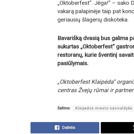
„Oktoberfest“. Jėga!“ – sako De
vakarą palapinėje taip pat kon
geriausių šlagerių diskoteka.
Bavarišką dvasią bus galima paj
sukurtas „Oktoberfest“ gastro
restoranų, kurie šventinį savait
pasiūlymais.
„Oktoberfest Klaipėda“ organi
centras Žvejų rūmai ir partneri
Šaltinis:
Klaipėdos miesto savivaldybė
Dalintis