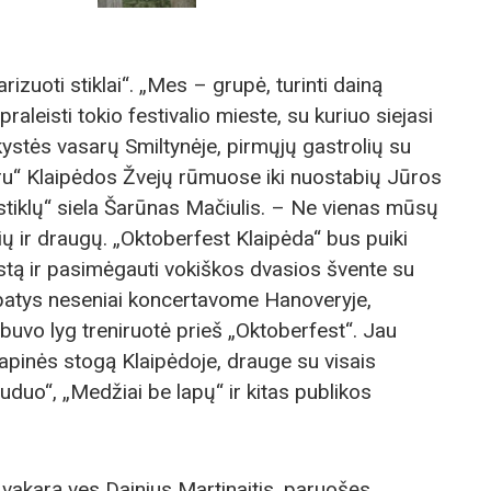
rizuoti stiklai“. „Mes – grupė, turinti dainą
raleisti tokio festivalio mieste, su kuriuo siejasi
kystės vasarų Smiltynėje, pirmųjų gastrolių su
ru“ Klaipėdos Žvejų rūmuose iki nuostabių Jūros
 stiklų“ siela Šarūnas Mačiulis. – Ne vienas mūsų
ių ir draugų. „Oktoberfest Klaipėda“ bus puiki
stą ir pasimėgauti vokiškos dvasios švente su
e, patys neseniai koncertavome Hanoveryje,
ai buvo lyg treniruotė prieš „Oktoberfest“. Jau
lapinės stogą Klaipėdoje, drauge su visais
Ruduo“, „Medžiai be lapų“ ir kitas publikos
 vakarą ves Dainius Martinaitis, paruošęs