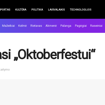
SPORTAS
KULTŪRA
POLITIKA
LAISVALAIKIS
TECHNOLOGIJOS
Mažeikiai
Kelmė
Rietavas
Akmenė
Palanga
Pagėgiai
Raseiniai
si „Oktoberfestui“
skaitymo