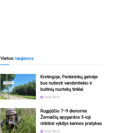
Vietos
naujienos
Kretingoje, Penkininkų gatvėje
bus nutiesti vandentiekio ir
buitinių nuotekų tinklai
2026-08-07
Rugpjūčio 7–9 dienomis
Žemaičių apygardos 3-ioji
rinktinė vykdys karines pratybas
2026-08-07