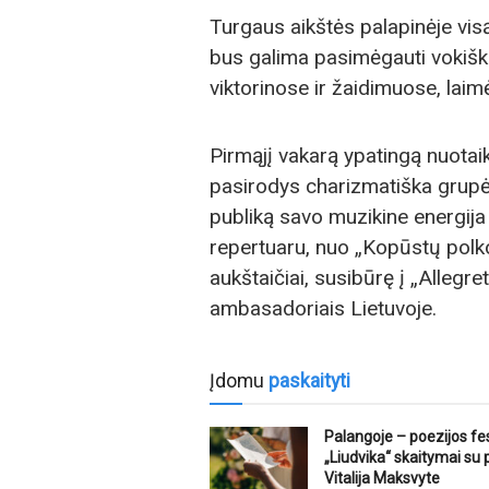
Turgaus aikštės palapinėje visą
bus galima pasimėgauti vokiška
viktorinose ir žaidimuose, laimė
Pirmąjį vakarą ypatingą nuotai
pasirodys charizmatiška grupė 
publiką savo muzikine energija i
repertuaru, nuo „Kopūstų polkos
aukštaičiai, susibūrę į „Allegr
ambasadoriais Lietuvoje.
Įdomu
paskaityti
Palangoje – poezijos fes
„Liudvika“ skaitymai su
Vitalija Maksvyte