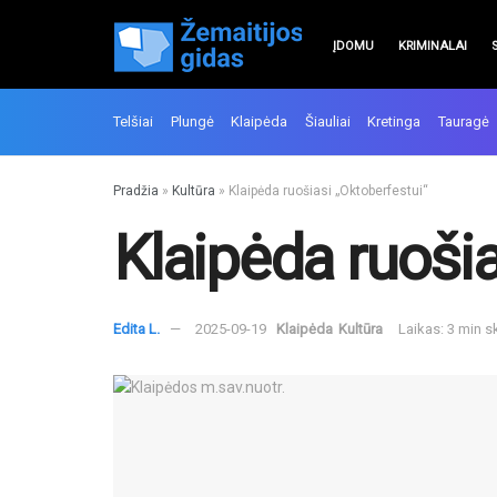
ĮDOMU
KRIMINALAI
Telšiai
Plungė
Klaipėda
Šiauliai
Kretinga
Tauragė
Pradžia
»
Kultūra
»
Klaipėda ruošiasi „Oktoberfestui“
Klaipėda ruošia
Edita L.
2025-09-19
Klaipėda
Kultūra
Laikas: 3 min 