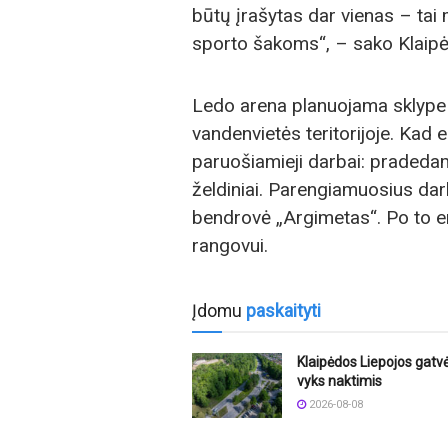
būtų įrašytas dar vienas – tai 
sporto šakoms“, – sako Klaip
Ledo arena planuojama sklype
vandenvietės teritorijoje. Kad 
paruošiamieji darbai: pradedam
želdiniai. Parengiamuosius darb
bendrovė „Argimetas“. Po to er
rangovui.
Įdomu
paskaityti
Klaipėdos Liepojos gatvė
vyks naktimis
2026-08-08