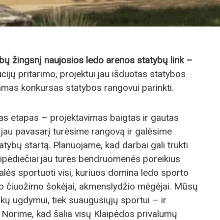
bų žingsnį naujosios ledo arenos statybų link –
ucijų pritarimo, projektui jau išduotas statybos
amas konkursas statybos rangovui parinkti.
as etapas – projektavimas baigtas ir gautas
d jau pavasarį turėsime rangovą ir galėsime
atybų startą. Planuojame, kad darbai gali trukti
aipėdiečiai jau turės bendruomenės poreikius
alės sportuoti visi, kuriuos domina ledo sporto
iojo čiuožimo šokėjai, akmenslydžio mėgėjai. Mūsų
aikų ugdymui, tiek suaugusiųjų sportui – ir
 Norime, kad šalia visų Klaipėdos privalumų