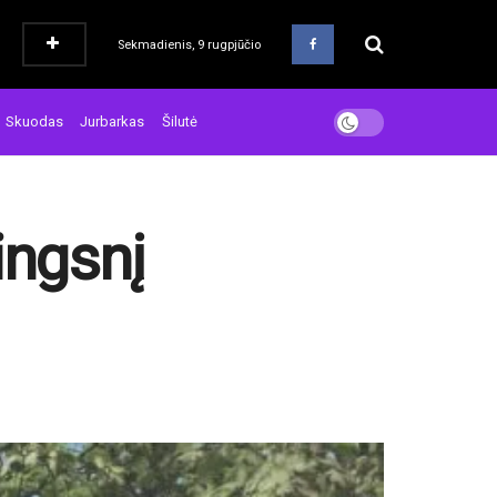
Sekmadienis, 9 rugpjūčio
Skuodas
Jurbarkas
Šilutė
ingsnį