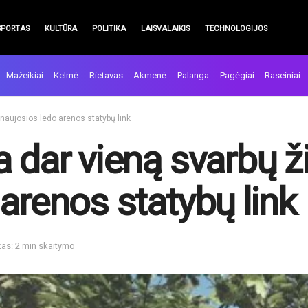
SPORTAS
KULTŪRA
POLITIKA
LAISVALAIKIS
TECHNOLOGIJOS
Mažeikiai
Kelmė
Rietavas
Akmenė
Palanga
Pagėgiai
Raseiniai
 naujosios ledo arenos statybų link
a dar vieną svarbų ž
arenos statybų link
kas: 2 min skaitymo