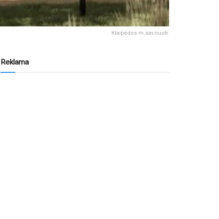
Klaipėdos m.sav.nuotr.
Reklama