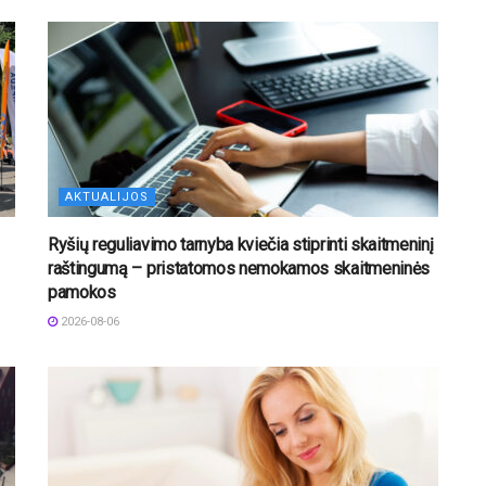
AKTUALIJOS
Ryšių reguliavimo tarnyba kviečia stiprinti skaitmeninį
raštingumą – pristatomos nemokamos skaitmeninės
pamokos
2026-08-06