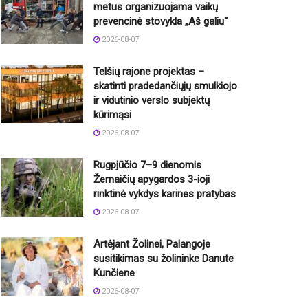
metus organizuojama vaikų
prevencinė stovykla „Aš galiu“
2026-08-07
Telšių rajone projektas –
skatinti pradedančiųjų smulkiojo
ir vidutinio verslo subjektų
kūrimąsi
2026-08-07
Rugpjūčio 7–9 dienomis
Žemaičių apygardos 3-ioji
rinktinė vykdys karines pratybas
2026-08-07
Artėjant Žolinei, Palangoje
susitikimas su žolininke Danute
Kunčiene
2026-08-07