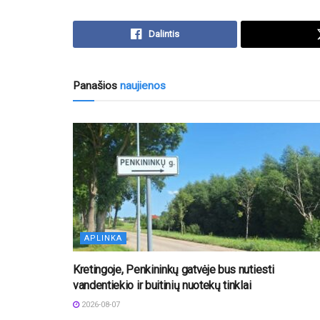
Dalintis
Panašios
naujienos
APLINKA
Kretingoje, Penkininkų gatvėje bus nutiesti
vandentiekio ir buitinių nuotekų tinklai
2026-08-07