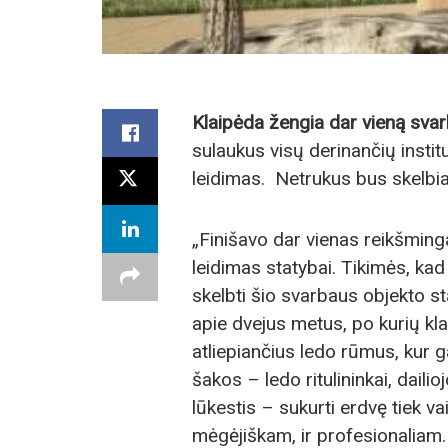
Klaipėda žengia dar vieną svar
sulaukus visų derinančių instit
leidimas. Netrukus bus skelbi
„Finišavo dar vienas reikšming
leidimas statybai. Tikimės, ka
skelbti šio svarbaus objekto st
apie dvejus metus, po kurių kl
atliepiančius ledo rūmus, kur g
šakos – ledo ritulininkai, dail
lūkestis – sukurti erdvę tiek v
mėgėjiškam, ir profesionaliam.