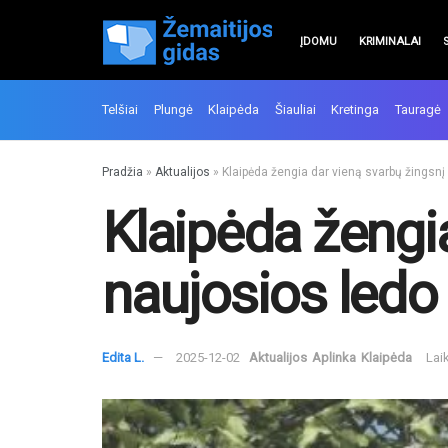
ĮDOMU
KRIMINALAI
Telšiai
Plungė
Klaipėda
Šiauliai
Kretinga
Tauragė
Pradžia
»
Aktualijos
»
Klaipėda žengia dar vieną svarbų žingsnį
Klaipėda žengi
naujosios ledo 
Edita L.
2025-12-02
Aktualijos
Aplinka
Klaipėda
Lai