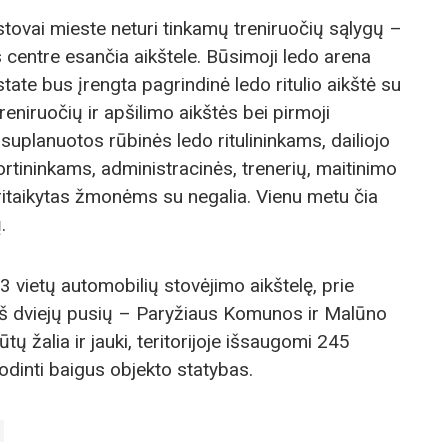
tovai mieste neturi tinkamų treniruočių sąlygų –
 centre esančia aikštele. Būsimoji ledo arena
tate bus įrengta pagrindinė ledo ritulio aikštė su
eniruočių ir apšilimo aikštės bei pirmoji
suplanuotos rūbinės ledo ritulininkams, dailiojo
tininkams, administracinės, trenerių, maitinimo
ritaikytas žmonėms su negalia. Vienu metu čia
.
23 vietų automobilių stovėjimo aikštelę, prie
 iš dviejų pusių – Paryžiaus Komunos ir Malūno
tų žalia ir jauki, teritorijoje išsaugomi 245
odinti baigus objekto statybas.