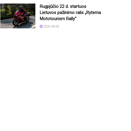
Rugpjūčio 22 d. startuos
Lietuvos pažinimo ralis „Ryterna
Mototourism Rally“
2026-08-06