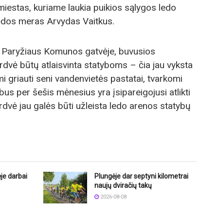
miestas, kuriame laukia puikios sąlygos ledo
ėdos meras Arvydas Vaitkus.
 Paryžiaus Komunos gatvėje, buvusios
erdvė būtų atlaisvinta statyboms – čia jau vyksta
i griauti seni vandenvietės pastatai, tvarkomi
us per šešis mėnesius yra įsipareigojusi atlikti
dvė jau galės būti užleista ledo arenos statybų
je darbai
Plungėje dar septyni kilometrai
naujų dviračių takų
2026-08-08