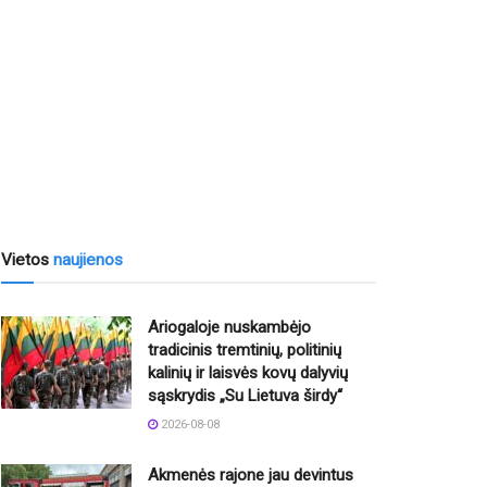
Vietos
naujienos
Ariogaloje nuskambėjo
tradicinis tremtinių, politinių
kalinių ir laisvės kovų dalyvių
sąskrydis „Su Lietuva širdy“
2026-08-08
Akmenės rajone jau devintus