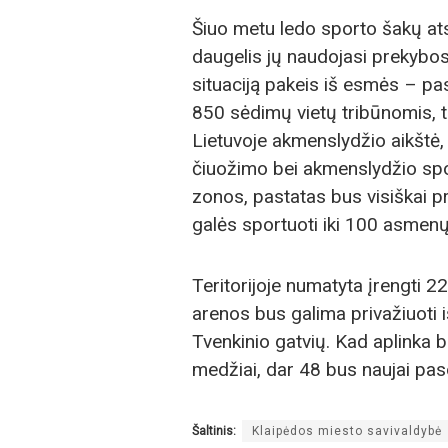
Šiuo metu ledo sporto šakų ats
daugelis jų naudojasi prekybos
situaciją pakeis iš esmės – pas
850 sėdimų vietų tribūnomis, tr
Lietuvoje akmenslydžio aikštė, 
čiuožimo bei akmenslydžio spor
zonos, pastatas bus visiškai p
galės sportuoti iki 100 asmenų
Teritorijoje numatyta įrengti 2
arenos bus galima privažiuoti
Tvenkinio gatvių. Kad aplinka bū
medžiai, dar 48 bus naujai pas
Šaltinis:
Klaipėdos miesto savivaldybė