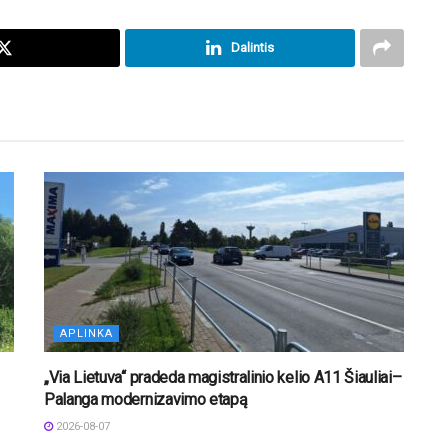
Dalintis
APLINKA
„Via Lietuva“ pradeda magistralinio kelio A11 Šiauliai–
Palanga modernizavimo etapą
2026-08-07