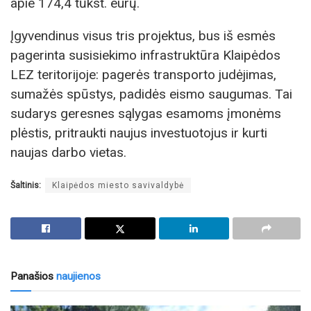
apie 174,4 tūkst. eurų.
Įgyvendinus visus tris projektus, bus iš esmės
pagerinta susisiekimo infrastruktūra Klaipėdos
LEZ teritorijoje: pagerės transporto judėjimas,
sumažės spūstys, padidės eismo saugumas. Tai
sudarys geresnes sąlygas esamoms įmonėms
plėstis, pritraukti naujus investuotojus ir kurti
naujas darbo vietas.
Šaltinis:
Klaipėdos miesto savivaldybė
Panašios
naujienos