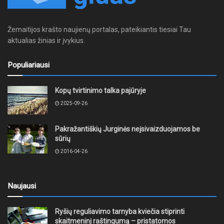
Žemaitijos krašto naujienų portalas, pateikiantis tiesiai Tau
aktualias žinias ir įvykius.
Populiariausi
Kopų tvirtinimo talka pajūryje
2025-09-26
Pakražantiškių Jurginės neįsivaizduojamos be
sūrių
2016-04-26
Naujausi
Ryšių reguliavimo tarnyba kviečia stiprinti
skaitmeninį raštingumą – pristatomos