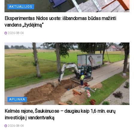
AKTUALIJOS
Eksperimentas Nidos uoste: išbandomas būdas mažinti
vandens „žydėjimą“
2026-08-04
APLINKA
Kelmės rajone, Šaukėnuose – daugiau kaip 1,6 mln. eurų
investicija į vandentvarką
2026-08-04