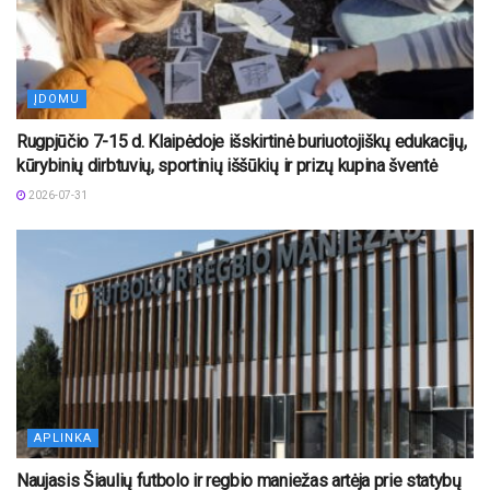
ĮDOMU
Rugpjūčio 7-15 d. Klaipėdoje išskirtinė buriuotojiškų edukacijų,
kūrybinių dirbtuvių, sportinių iššūkių ir prizų kupina šventė
2026-07-31
APLINKA
Naujasis Šiaulių futbolo ir regbio maniežas artėja prie statybų