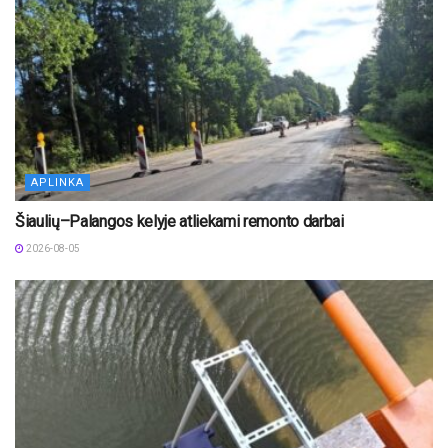
APLINKA
Šiaulių–Palangos kelyje atliekami remonto darbai
2026-08-05