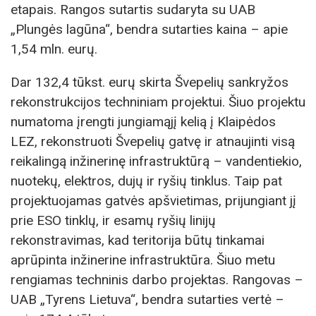
etapais. Rangos sutartis sudaryta su UAB
„Plungės lagūna“, bendra sutarties kaina – apie
1,54 mln. eurų.
Dar 132,4 tūkst. eurų skirta Švepelių sankryžos
rekonstrukcijos techniniam projektui. Šiuo projektu
numatoma įrengti jungiamąjį kelią į Klaipėdos
LEZ, rekonstruoti Švepelių gatvę ir atnaujinti visą
reikalingą inžinerinę infrastruktūrą – vandentiekio,
nuotekų, elektros, dujų ir ryšių tinklus. Taip pat
projektuojamas gatvės apšvietimas, prijungiant jį
prie ESO tinklų, ir esamų ryšių linijų
rekonstravimas, kad teritorija būtų tinkamai
aprūpinta inžinerine infrastruktūra. Šiuo metu
rengiamas techninis darbo projektas. Rangovas –
UAB „Tyrens Lietuva“, bendra sutarties vertė –