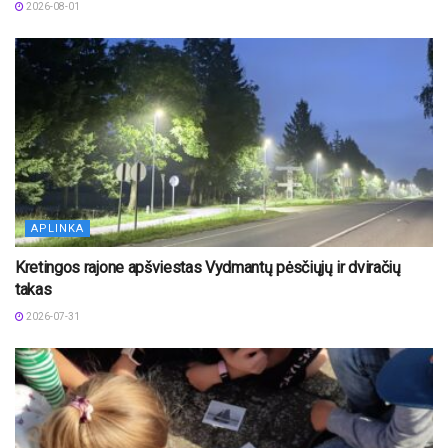
2026-08-01
APLINKA
Kretingos rajone apšviestas Vydmantų pėsčiųjų ir dviračių
takas
2026-07-31