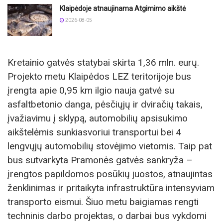
Klaipėdoje atnaujinama Atgimimo aikštė
2026-08-05
Kretainio gatvės statybai skirta 1,36 mln. eurų.
Projekto metu Klaipėdos LEZ teritorijoje bus
įrengta apie 0,95 km ilgio nauja gatvė su
asfaltbetonio danga, pėsčiųjų ir dviračių takais,
įvažiavimu į sklypą, automobilių apsisukimo
aikštelėmis sunkiasvoriui transportui bei 4
lengvųjų automobilių stovėjimo vietomis. Taip pat
bus sutvarkyta Pramonės gatvės sankryža –
įrengtos papildomos posūkių juostos, atnaujintas
ženklinimas ir pritaikyta infrastruktūra intensyviam
transporto eismui. Šiuo metu baigiamas rengti
techninis darbo projektas, o darbai bus vykdomi