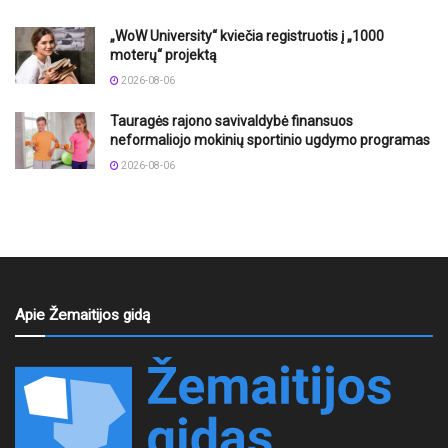
„WoW University“ kviečia registruotis į „1000
moterų“ projektą
2026-08-06
Tauragės rajono savivaldybė finansuos
neformaliojo mokinių sportinio ugdymo programas
2026-08-06
Apie Žemaitijos gidą