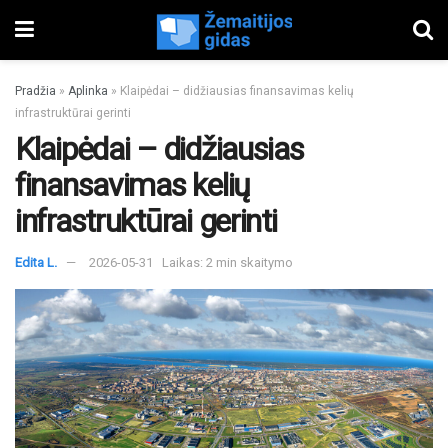
Pradžia
»
Aplinka
»
Klaipėdai – didžiausias finansavimas kelių
infrastruktūrai gerinti
Klaipėdai – didžiausias
finansavimas kelių
infrastruktūrai gerinti
Edita L.
2026-05-31
Laikas: 2 min skaitymo