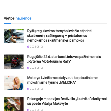
Vietos
naujienos
Ryšių reguliavimo tarnyba kviečia stiprinti
skaitmeninį raštingumą – pristatomos
nemokamos skaitmeninės pamokos
2026-08-06
Rugpjūčio 22 d. startuos Lietuvos pažinimo ralis
„Ryterna Mototourism Rally“
2026-08-06
Moterys kviečiamos dalyvauti tarptautiniame
moksliniame tyrime „MELIORA“
2026-08-06
Palangoje – poezijos festivalio „Liudvika“ skaitymai
su poete Vitalija Maksvyte
2026-08-06