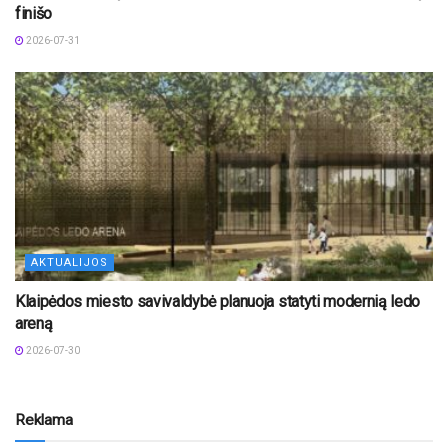
finišo
2026-07-31
AKTUALIJOS
Klaipėdos miesto savivaldybė planuoja statyti modernią ledo
areną
2026-07-30
Reklama