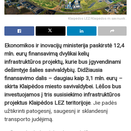
Klaipėdos LEZ/Klaipėdos m.sav.nuotr..
Ekonomikos ir inovacijų ministerija paskirstė 12,4
mln. eurų finansavimą dvylikai kelių
infrastruktūros projektų, kurie bus įgyvendinami
dešimtyje šalies savivaldybių. Didžiausia
finansavimo dalis – daugiau kaip 3,1 mln. eurų –
skirta Klaipėdos miesto savivaldybei. Lėšos bus
investuojamos į tris susisiekimo infrastruktūros
projektus Klaipėdos LEZ teritorijoje
. Jie padės
užtikrinti patogesnį, saugesnį ir sklandesnį
transporto judėjimą.