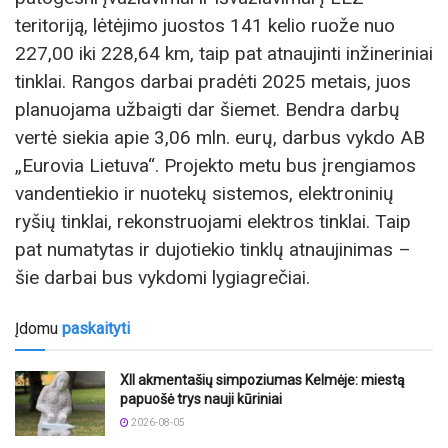
teritoriją, lėtėjimo juostos 141 kelio ruože nuo
227,00 iki 228,64 km, taip pat atnaujinti inžineriniai
tinklai. Rangos darbai pradėti 2025 metais, juos
planuojama užbaigti dar šiemet. Bendra darbų
vertė siekia apie 3,06 mln. eurų, darbus vykdo AB
„Eurovia Lietuva“. Projekto metu bus įrengiamos
vandentiekio ir nuotekų sistemos, elektroninių
ryšių tinklai, rekonstruojami elektros tinklai. Taip
pat numatytas ir dujotiekio tinklų atnaujinimas –
šie darbai bus vykdomi lygiagrečiai.
Įdomu
paskaityti
XII akmentašių simpoziumas Kelmėje: miestą
papuošė trys nauji kūriniai
2026-08-05