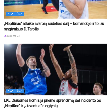
KLAIPĖDA
„Neptūnas“ išlaikė svarbią sudėties dalį – komandoje ir toliau
rungtyniaus D. Tarolis
2026-08-03
KLAIPĖDA
LKL Drausmės komisija priėmė sprendimą dėl incidento po
„Neptūno“ ir „Juventus“ rungtynių