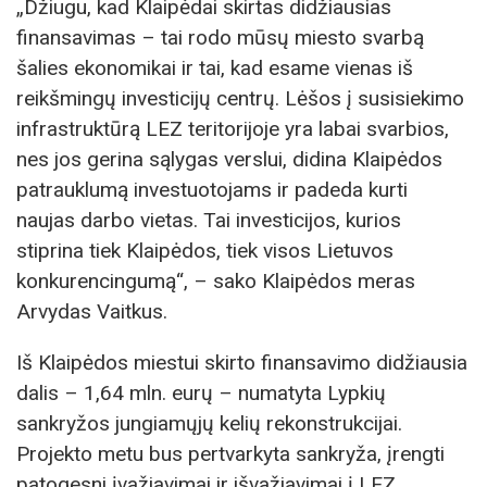
„Džiugu, kad Klaipėdai skirtas didžiausias
finansavimas – tai rodo mūsų miesto svarbą
šalies ekonomikai ir tai, kad esame vienas iš
reikšmingų investicijų centrų. Lėšos į susisiekimo
infrastruktūrą LEZ teritorijoje yra labai svarbios,
nes jos gerina sąlygas verslui, didina Klaipėdos
patrauklumą investuotojams ir padeda kurti
naujas darbo vietas. Tai investicijos, kurios
stiprina tiek Klaipėdos, tiek visos Lietuvos
konkurencingumą“, – sako Klaipėdos meras
Arvydas Vaitkus.
Iš Klaipėdos miestui skirto finansavimo didžiausia
dalis – 1,64 mln. eurų – numatyta Lypkių
sankryžos jungiamųjų kelių rekonstrukcijai.
Projekto metu bus pertvarkyta sankryža, įrengti
patogesni įvažiavimai ir išvažiavimai į LEZ