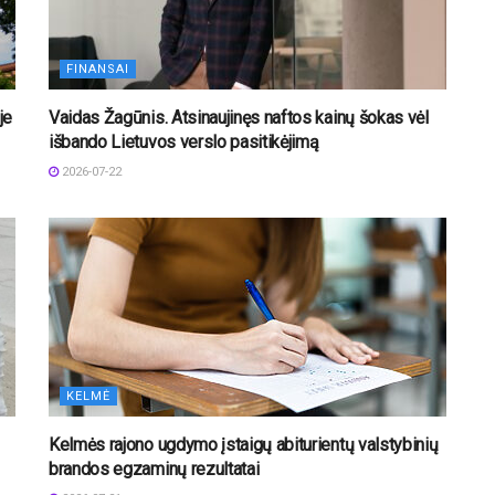
FINANSAI
je
Vaidas Žagūnis. Atsinaujinęs naftos kainų šokas vėl
išbando Lietuvos verslo pasitikėjimą
2026-07-22
KELMĖ
Kelmės rajono ugdymo įstaigų abiturientų valstybinių
brandos egzaminų rezultatai