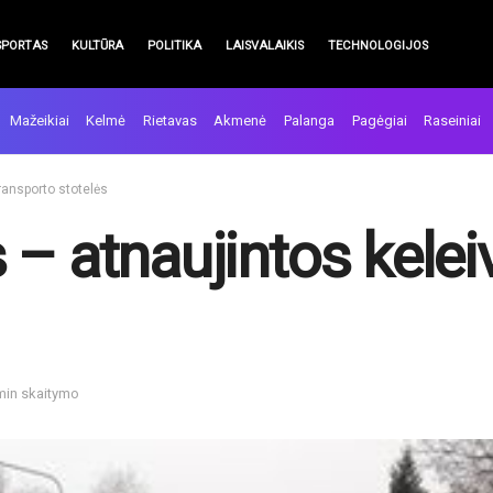
SPORTAS
KULTŪRA
POLITIKA
LAISVALAIKIS
TECHNOLOGIJOS
Mažeikiai
Kelmė
Rietavas
Akmenė
Palanga
Pagėgiai
Raseiniai
ransporto stotelės
– atnaujintos kelei
 min skaitymo