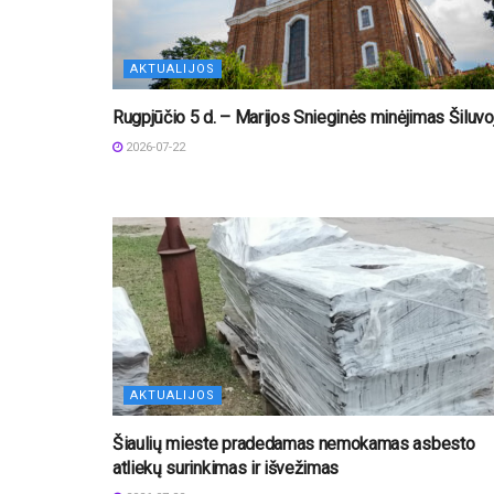
AKTUALIJOS
Rugpjūčio 5 d. – Marijos Snieginės minėjimas Šiluvo
2026-07-22
AKTUALIJOS
Šiaulių mieste pradedamas nemokamas asbesto
atliekų surinkimas ir išvežimas