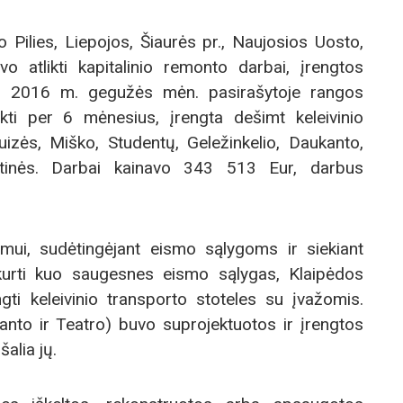
 Pilies, Liepojos, Šiaurės pr., Naujosios Uosto,
o atlikti kapitalinio remonto darbai, įrengtos
lės. 2016 m. gegužės mėn. pasirašytoje rangos
ikti per 6 mėnesius, įrengta dešimt keleivinio
Luizės, Miško, Studentų, Geležinkelio, Daukanto,
aistinės. Darbai kainavo 343 513 Eur, darbus
umui, sudėtingėjant eismo sąlygoms ir siekiant
urti kuo saugesnes eismo sąlygas, Klaipėdos
ti keleivinio transporto stoteles su įvažomis.
anto ir Teatro) buvo suprojektuotos ir įrengtos
alia jų.