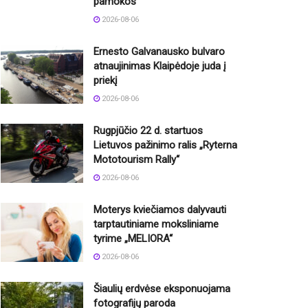
pamokos
2026-08-06
Ernesto Galvanausko bulvaro
atnaujinimas Klaipėdoje juda į
priekį
2026-08-06
Rugpjūčio 22 d. startuos
Lietuvos pažinimo ralis „Ryterna
Mototourism Rally“
2026-08-06
Moterys kviečiamos dalyvauti
tarptautiniame moksliniame
tyrime „MELIORA“
2026-08-06
Šiaulių erdvėse eksponuojama
fotografijų paroda