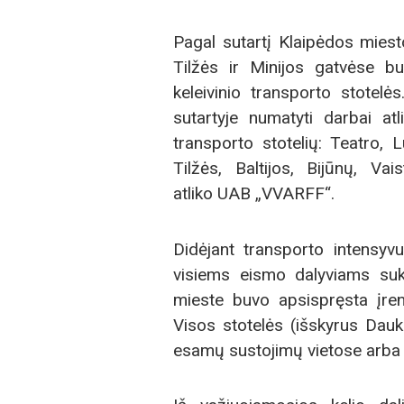
Pagal sutartį Klaipėdos miesto
Tilžės ir Minijos gatvėse buv
keleivinio transporto stote
sutartyje numatyti darbai atl
transporto stotelių: Teatro, 
Tilžės, Baltijos, Bijūnų, V
atliko UAB „VVARFF“.
Didėjant transporto intensyv
visiems eismo dalyviams suk
mieste buvo apsispręsta įreng
Visos stotelės (išskyrus Dauk
esamų sustojimų vietose arba š