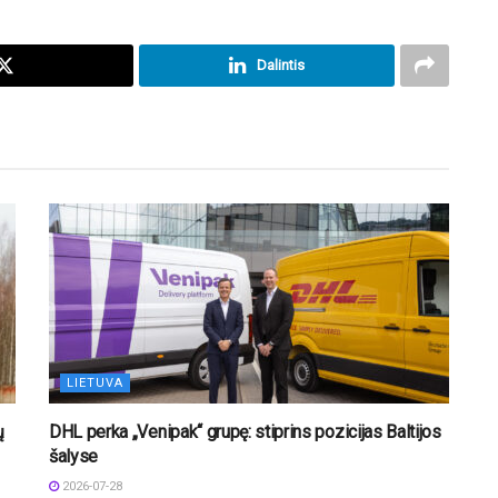
Dalintis
LIETUVA
ų
DHL perka „Venipak“ grupę: stiprins pozicijas Baltijos
šalyse
2026-07-28