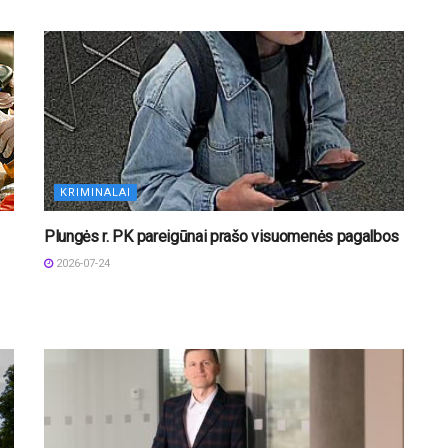
KRIMINALAI
Plungės r. PK pareigūnai prašo visuomenės pagalbos
2026-07-24