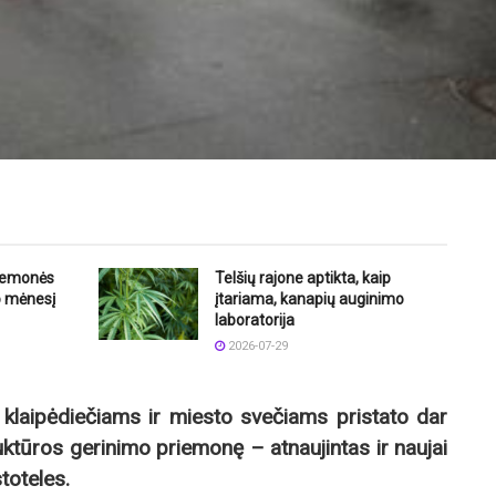
riemonės
Telšių rajone aptikta, kaip
o mėnesį
įtariama, kanapių auginimo
laboratorija
2026-07-29
klaipėdiečiams ir miesto svečiams pristato dar
uktūros gerinimo priemonę – atnaujintas ir naujai
toteles.