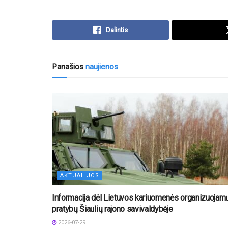
Dalintis
Panašios
naujienos
AKTUALIJOS
Informacija dėl Lietuvos kariuomenės organizuojam
pratybų Šiaulių rajono savivaldybėje
2026-07-29