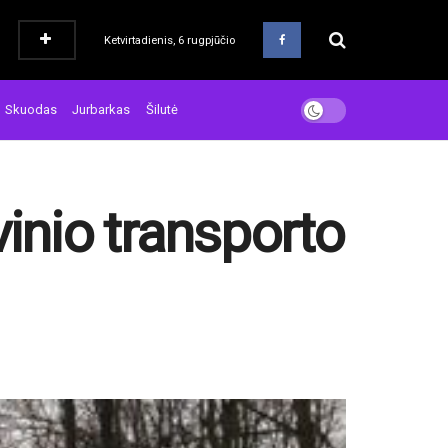
Ketvirtadienis, 6 rugpjūčio
Skuodas
Jurbarkas
Šilutė
vinio transporto