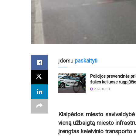
Įdomu
paskaityti
Policijos prevencinės p
šalies keliuose rugpjūči
2026-07-31
Klaipėdos miesto savivaldybė 
vieną užbaigtą miesto infrastr
įrengtas keleivinio transporto s