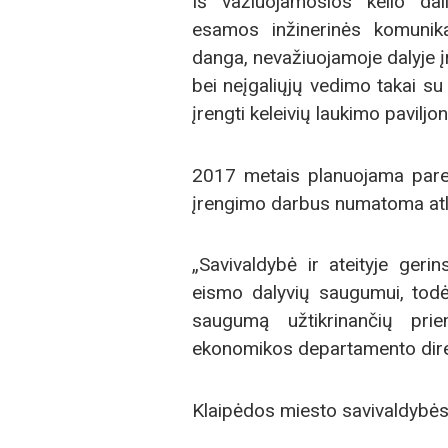
Iš važiuojamosios kelio dal
esamos inžinerinės komunika
danga, nevažiuojamoje dalyje įr
bei neįgaliųjų vedimo takai su s
įrengti keleivių laukimo paviljon
2017 metais planuojama paren
įrengimo darbus numatoma atl
„Savivaldybė ir ateityje geri
eismo dalyvių saugumui, todėl
saugumą užtikrinančių prie
ekonomikos departamento dire
Klaipėdos miesto savivaldybės 