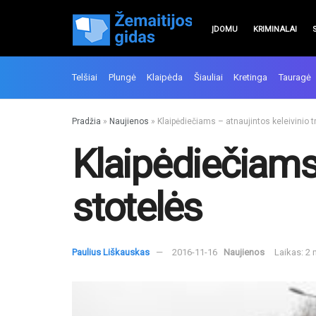
ĮDOMU
KRIMINALAI
Telšiai
Plungė
Klaipėda
Šiauliai
Kretinga
Tauragė
Pradžia
»
Naujienos
»
Klaipėdiečiams – atnaujintos keleivinio t
Klaipėdiečiams 
stotelės
Paulius Liškauskas
2016-11-16
Naujienos
Laikas: 2