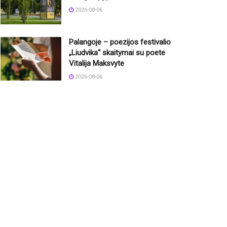
2026-08-06
Palangoje – poezijos festivalio
„Liudvika“ skaitymai su poete
Vitalija Maksvyte
2026-08-06