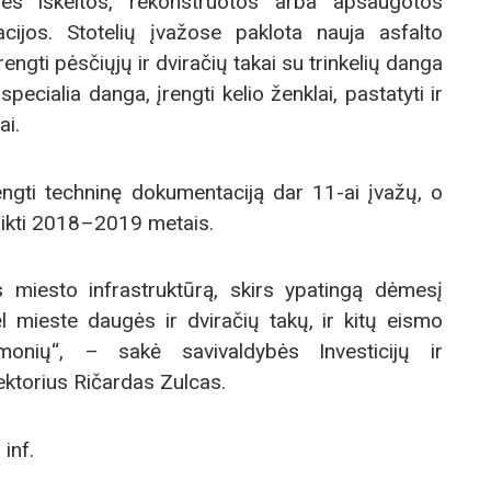
ies iškeltos, rekonstruotos arba apsaugotos
cijos. Stotelių įvažose paklota nauja asfalto
engti pėsčiųjų ir dviračių takai su trinkelių danga
pecialia danga, įrengti kelio ženklai, pastatyti ir
ai.
gti techninę dokumentaciją dar 11-ai įvažų, o
ikti 2018–2019 metais.
ns miesto infrastruktūrą, skirs ypatingą dėmesį
 mieste daugės ir dviračių takų, ir kitų eismo
monių“, – sakė savivaldybės Investicijų ir
ktorius Ričardas Zulcas.
inf.