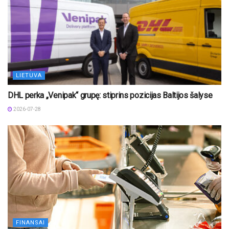
LIETUVA
DHL perka „Venipak“ grupę: stiprins pozicijas Baltijos šalyse
2026-07-28
FINANSAI