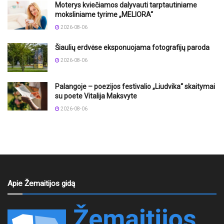
Moterys kviečiamos dalyvauti tarptautiniame
moksliniame tyrime „MELIORA“
2026-08-06
Šiaulių erdvėse eksponuojama fotografijų paroda
2026-08-06
Palangoje – poezijos festivalio „Liudvika“ skaitymai
su poete Vitalija Maksvyte
2026-08-06
Apie Žemaitijos gidą