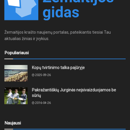
Žemaitijos krašto naujienų portalas, pateikiantis tiesiai Tau
aktualias žinias ir įvykius.
Populiariausi
Kopų tvirtinimo talka pajūryje
2025-09-26
Pakražantiškių Jurginės neįsivaizduojamos be
sūrių
2016-04-26
Naujausi