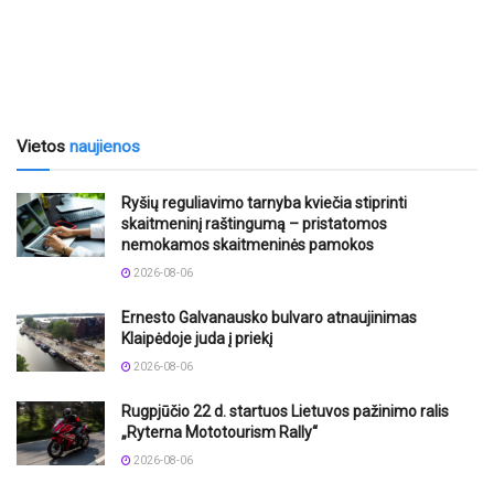
Vietos
naujienos
Ryšių reguliavimo tarnyba kviečia stiprinti
skaitmeninį raštingumą – pristatomos
nemokamos skaitmeninės pamokos
2026-08-06
Ernesto Galvanausko bulvaro atnaujinimas
Klaipėdoje juda į priekį
2026-08-06
Rugpjūčio 22 d. startuos Lietuvos pažinimo ralis
„Ryterna Mototourism Rally“
2026-08-06