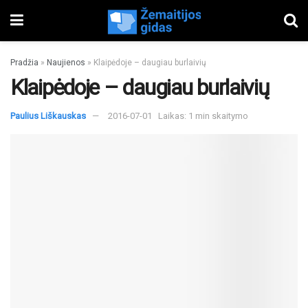
Pradžia
»
Naujienos
»
Klaipėdoje – daugiau burlaivių
Klaipėdoje – daugiau burlaivių
Paulius Liškauskas
2016-07-01
Laikas: 1 min skaitymo