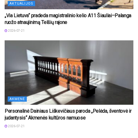
AKTUALIJOS
„Via Lietuva“ pradeda magistralinio kelio A11 Šiauliai–Palanga
ruožo atnaujinimą Telšių rajone
2026-07-21
AKMENĖ
Personalinė Dainiaus Liškevičiaus paroda „Pelėda, šventovė ir
judantysis“ Akmenės kultūros namuose
2026-07-21