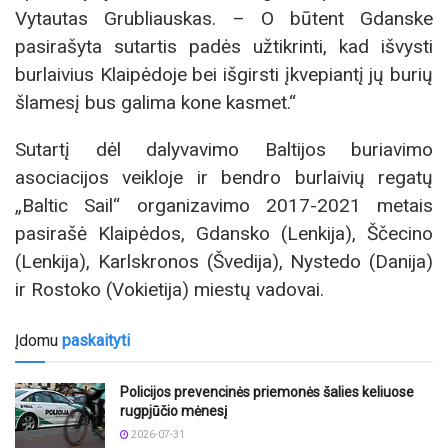
Vytautas Grubliauskas. – O būtent Gdanske
pasirašyta sutartis padės užtikrinti, kad išvysti
burlaivius Klaipėdoje bei išgirsti įkvepiantį jų burių
šlamesį bus galima kone kasmet.“
Sutartį dėl dalyvavimo Baltijos buriavimo
asociacijos veikloje ir bendro burlaivių regatų
„Baltic Sail“ organizavimo 2017-2021 metais
pasirašė Klaipėdos, Gdansko (Lenkija), Ščecino
(Lenkija), Karlskronos (Švedija), Nystedo (Danija)
ir Rostoko (Vokietija) miestų vadovai.
Įdomu
paskaityti
Policijos prevencinės priemonės šalies keliuose
rugpjūčio mėnesį
2026-07-31