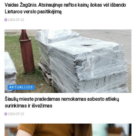
Vaidas Žagūnis. Atsinaujinęs naftos kainų šokas vėl išbando
Lietuvos verslo pasitikėjimą
2026-07-22
AKTUALIJOS
Šiaulių mieste pradedamas nemokamas asbesto atliekų
surinkimas ir išvežimas
2026-07-22