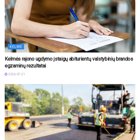
KELMĖ
Kelmės rajono ugdymo įstaigų abiturientų valstybinių brandos
egzaminų rezultatai
2026-07-21