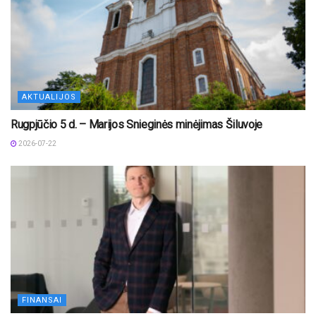
AKTUALIJOS
Rugpjūčio 5 d. – Marijos Snieginės minėjimas Šiluvoje
2026-07-22
FINANSAI