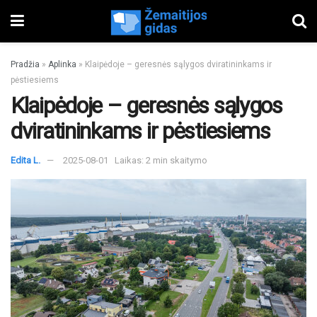
Pradžia
»
Aplinka
»
Klaipėdoje – geresnės sąlygos dviratininkams ir
pėstiesiems
Klaipėdoje – geresnės sąlygos
dviratininkams ir pėstiesiems
Edita L.
2025-08-01
Laikas: 2 min skaitymo