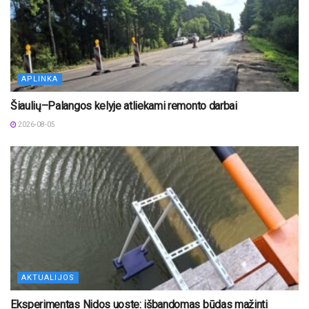
APLINKA
Šiaulių–Palangos kelyje atliekami remonto darbai
2026-08-05
AKTUALIJOS
Eksperimentas Nidos uoste: išbandomas būdas mažinti