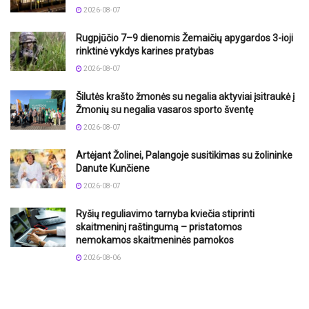
2026-08-07
Rugpjūčio 7–9 dienomis Žemaičių apygardos 3-ioji
rinktinė vykdys karines pratybas
2026-08-07
Šilutės krašto žmonės su negalia aktyviai įsitraukė į
Žmonių su negalia vasaros sporto šventę
2026-08-07
Artėjant Žolinei, Palangoje susitikimas su žolininke
Danute Kunčiene
2026-08-07
Ryšių reguliavimo tarnyba kviečia stiprinti
skaitmeninį raštingumą – pristatomos
nemokamos skaitmeninės pamokos
2026-08-06