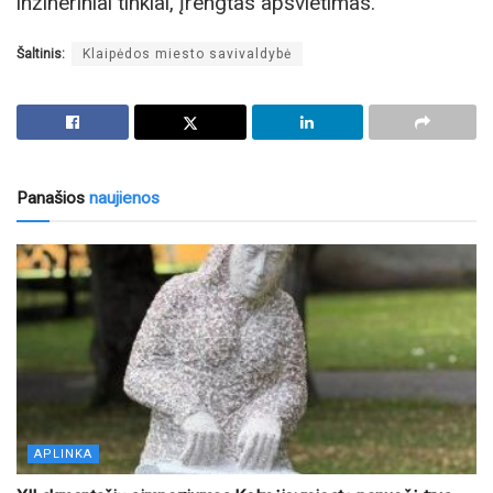
inžineriniai tinklai, įrengtas apšvietimas.
Šaltinis:
Klaipėdos miesto savivaldybė
Panašios
naujienos
APLINKA