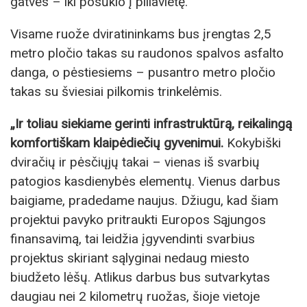
gatvės – iki posūkio į piliavietę.
Visame ruože dviratininkams bus įrengtas 2,5
metro pločio takas su raudonos spalvos asfalto
danga, o pėstiesiems – pusantro metro pločio
takas su šviesiai pilkomis trinkelėmis.
„Ir toliau siekiame gerinti infrastruktūrą, reikalingą
komfortiškam klaipėdiečių gyvenimui.
Kokybiški
dviračių ir pėsčiųjų takai – vienas iš svarbių
patogios kasdienybės elementų. Vienus darbus
baigiame, pradedame naujus. Džiugu, kad šiam
projektui pavyko pritraukti Europos Sąjungos
finansavimą, tai leidžia įgyvendinti svarbius
projektus skiriant sąlyginai nedaug miesto
biudžeto lėšų. Atlikus darbus bus sutvarkytas
daugiau nei 2 kilometrų ruožas, šioje vietoje