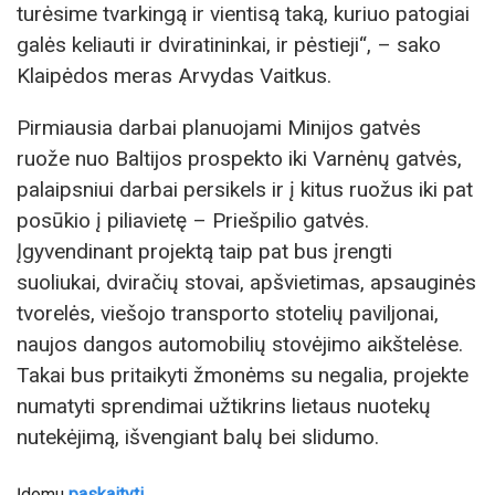
turėsime tvarkingą ir vientisą taką, kuriuo patogiai
galės keliauti ir dviratininkai, ir pėstieji“, – sako
Klaipėdos meras Arvydas Vaitkus.
Pirmiausia darbai planuojami Minijos gatvės
ruože nuo Baltijos prospekto iki Varnėnų gatvės,
palaipsniui darbai persikels ir į kitus ruožus iki pat
posūkio į piliavietę – Priešpilio gatvės.
Įgyvendinant projektą taip pat bus įrengti
suoliukai, dviračių stovai, apšvietimas, apsauginės
tvorelės, viešojo transporto stotelių paviljonai,
naujos dangos automobilių stovėjimo aikštelėse.
Takai bus pritaikyti žmonėms su negalia, projekte
numatyti sprendimai užtikrins lietaus nuotekų
nutekėjimą, išvengiant balų bei slidumo.
Įdomu
paskaityti