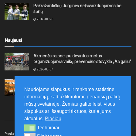
Pakražantiškių Jurginės neįsivaizduojamos be
sūrių
2016-04-26
Naujausi
Akmenės rajone jau devintus metus
organizuojama vaikų prevencinė stovykla „Aš galiu“
2026-08-07
Telšių rajone projektas – skatinti pradedančiųjų
smulkiojo ir vidutinio verslo subjektų kūrimąsi
Naudojame slapukus ir renkame statistinę
2026-08-07
informaciją, kad užtikrintume geriausią patirtį
mūsų svetainėje. Žemiau galite leisti visus
slapukus ar išsaugoti tik tuos, kurie jums
aktualūs.
Plačiau
Techniniai
Techniniai
Paskelbk naujieną
Rašyti redakcijai
Reklama