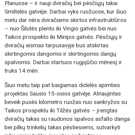
Planuose – ir nauji dviračių bei pėsčiųjų takai
Smiltelės gatvėje. Darbai vyks ruožuose, kur šiuo
metu dar nėra dviračiams skirtos infrastruktūros
– nuo Šilutės plento iki Vingio gatvės bei nuo
Taikos prospekto iki Minijos gatvės. Pėsčiųjų ir
dviračių eismas tarpusavyje bus atskirtas
skirtingomis dangomis ir skirtingomis dangų
spalvomis. Darbai startuos rugpjūčio mėnesį ir
truks 14 mėn.
Šiuo metu taip pat baigiamas didelės apimties
projektas Sausio 15-osios gatvėje. Atnaujintas
beveik pusės kilometro ruožas nuo sankryžos su
Taikos prospektu iki Tilžės gatvės – įrengtas
dviračių takas su raudonos spalvos asfalto danga
bei pilkų trinkelių takas pėstiesiems, sutvarkyti