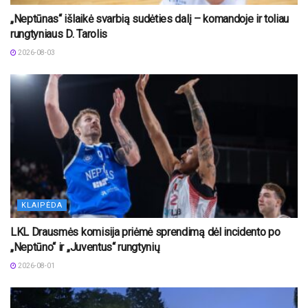
„Neptūnas“ išlaikė svarbią sudėties dalį – komandoje ir toliau
rungtyniaus D. Tarolis
2026-08-03
KLAIPĖDA
LKL Drausmės komisija priėmė sprendimą dėl incidento po
„Neptūno“ ir „Juventus“ rungtynių
2026-08-01