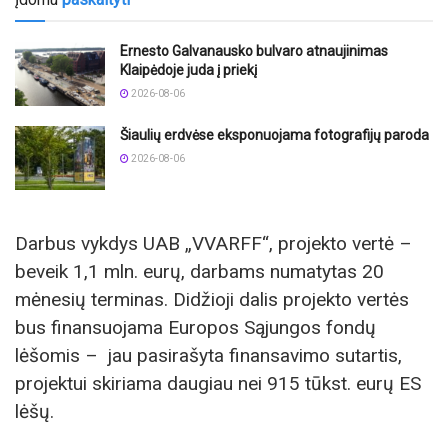
Ernesto Galvanausko bulvaro atnaujinimas
Klaipėdoje juda į priekį
2026-08-06
Šiaulių erdvėse eksponuojama fotografijų paroda
2026-08-06
Darbus vykdys UAB „VVARFF“, projekto vertė –
beveik 1,1 mln. eurų, darbams numatytas 20
mėnesių terminas. Didžioji dalis projekto vertės
bus finansuojama Europos Sąjungos fondų
lėšomis – jau pasirašyta finansavimo sutartis,
projektui skiriama daugiau nei 915 tūkst. eurų ES
lėšų.