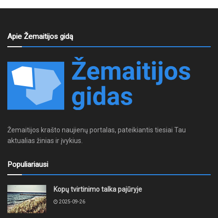
Apie Žemaitijos gidą
Žemaitijos krašto naujienų portalas, pateikiantis tiesiai Tau
aktualias žinias ir įvykius.
Populiariausi
Kopų tvirtinimo talka pajūryje
2025-09-26