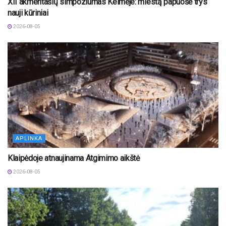
XII akmentašių simpoziumas Kelmėje: miestą papuošė trys
nauji kūriniai
2026-08-05
APLINKA
Klaipėdoje atnaujinama Atgimimo aikštė
2026-08-05