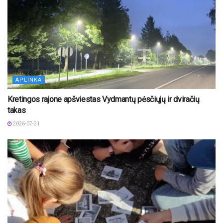
APLINKA
Kretingos rajone apšviestas Vydmantų pėsčiųjų ir dviračių
takas
2026-07-31