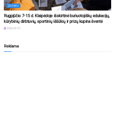
ĮDOMU
Rugpjūčio 7-15 d. Klaipėdoje išskirtinė buriuotojiškų edukacijų,
kūrybinių dirbtuvių, sportinių iššūkių ir prizų kupina šventė
2026-07-31
Reklama