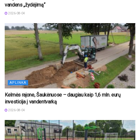
vandens „žydėjimą“
2026-08-04
APLINKA
Kelmės rajone, Šaukėnuose – daugiau kaip 1,6 mln. eurų
investicija į vandentvarką
2026-08-04