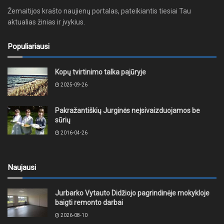
Žemaitijos krašto naujienų portalas, pateikiantis tiesiai Tau
aktualias žinias ir įvykius.
Populiariausi
Kopų tvirtinimo talka pajūryje
2025-09-26
Pakražantiškių Jurginės neįsivaizduojamos be
sūrių
2016-04-26
Naujausi
Jurbarko Vytauto Didžiojo pagrindinėje mokykloje
baigti remonto darbai
2026-08-10