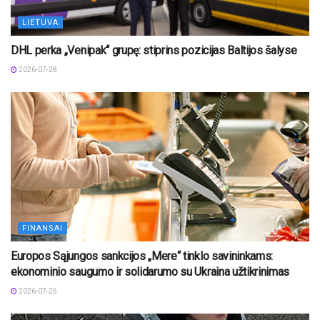
LIETUVA
DHL perka „Venipak“ grupę: stiprins pozicijas Baltijos šalyse
2026-07-28
FINANSAI
Europos Sąjungos sankcijos „Mere“ tinklo savininkams:
ekonominio saugumo ir solidarumo su Ukraina užtikrinimas
2026-07-25