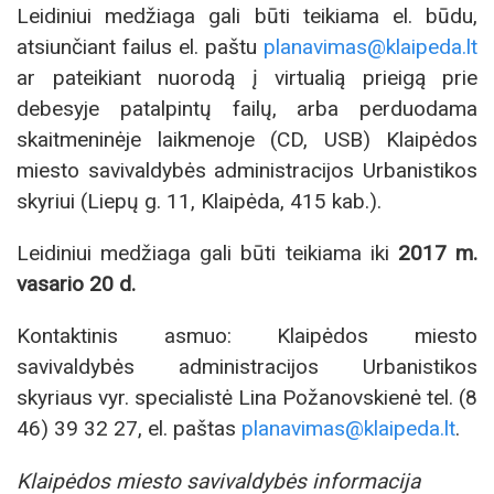
Leidiniui medžiaga gali būti teikiama el. būdu,
atsiunčiant failus el. paštu
planavimas@klaipeda.lt
ar pateikiant nuorodą į virtualią prieigą prie
debesyje patalpintų failų, arba perduodama
skaitmeninėje laikmenoje (CD, USB) Klaipėdos
miesto savivaldybės administracijos Urbanistikos
skyriui (Liepų g. 11, Klaipėda, 415 kab.).
Leidiniui medžiaga gali būti teikiama iki
2017 m.
vasario 20 d.
Kontaktinis asmuo: Klaipėdos miesto
savivaldybės administracijos Urbanistikos
skyriaus vyr. specialistė Lina Požanovskienė tel. (8
46) 39 32 27, el. paštas
planavimas@klaipeda.lt
.
Klaipėdos miesto savivaldybės informacija