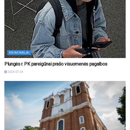
KRIMINALAI
Plungės r. PK pareigūnai prašo visuomenės pagalbos
2026-07-24