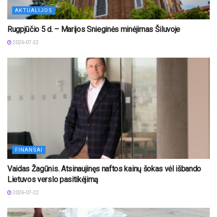
AKTUALIJOS
Rugpjūčio 5 d. – Marijos Snieginės minėjimas Šiluvoje
2026-07-22
FINANSAI
Vaidas Žagūnis. Atsinaujinęs naftos kainų šokas vėl išbando
Lietuvos verslo pasitikėjimą
2026-07-22