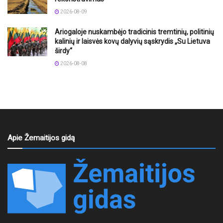
2026-08-09
Ariogaloje nuskambėjo tradicinis tremtinių, politinių
kalinių ir laisvės kovų dalyvių sąskrydis „Su Lietuva
širdy“
2026-08-08
Apie Žemaitijos gidą