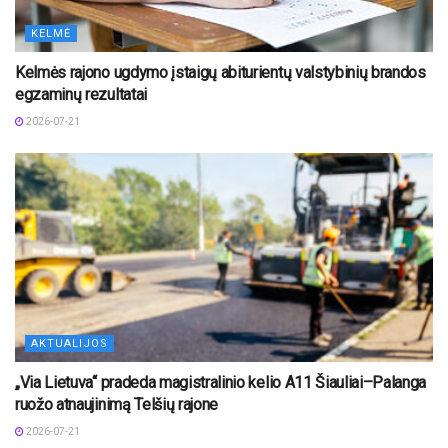
KELMĖ
Kelmės rajono ugdymo įstaigų abiturientų valstybinių brandos
egzaminų rezultatai
2026-07-21
AKTUALIJOS
„Via Lietuva“ pradeda magistralinio kelio A11 Šiauliai–Palanga
ruožo atnaujinimą Telšių rajone
2026-07-21