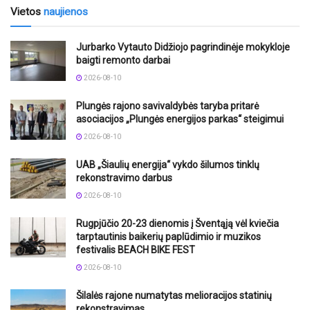
Vietos
naujienos
Jurbarko Vytauto Didžiojo pagrindinėje mokykloje
baigti remonto darbai
2026-08-10
Plungės rajono savivaldybės taryba pritarė
asociacijos „Plungės energijos parkas“ steigimui
2026-08-10
UAB „Šiaulių energija“ vykdo šilumos tinklų
rekonstravimo darbus
2026-08-10
Rugpjūčio 20-23 dienomis į Šventąją vėl kviečia
tarptautinis baikerių paplūdimio ir muzikos
festivalis BEACH BIKE FEST
2026-08-10
Šilalės rajone numatytas melioracijos statinių
rekonstravimas