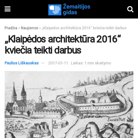
Pradžia
»
Naujienos
»
„Klaipėdos architektūra 2016“ kviečia teikti darbus
„Klaipėdos architektūra 2016“
kviečia teikti darbus
Paulius Liškauskas
2017-01-11
Laikas: 1 min skaitymo