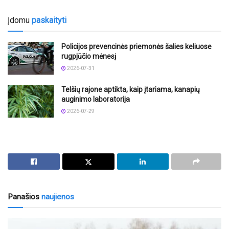
Įdomu
paskaityti
Policijos prevencinės priemonės šalies keliuose
rugpjūčio mėnesį
2026-07-31
Telšių rajone aptikta, kaip įtariama, kanapių
auginimo laboratorija
2026-07-29
Panašios
naujienos