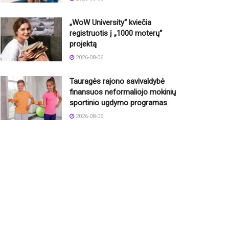
„WoW University“ kviečia
registruotis į „1000 moterų“
projektą
2026-08-06
Tauragės rajono savivaldybė
finansuos neformaliojo mokinių
sportinio ugdymo programas
2026-08-06