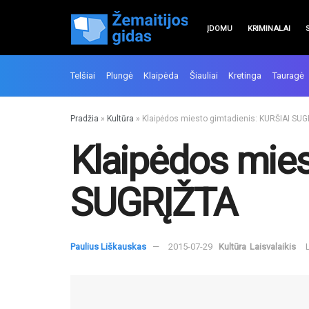
ĮDOMU
KRIMINALAI
Telšiai
Plungė
Klaipėda
Šiauliai
Kretinga
Tauragė
Pradžia
»
Kultūra
»
Klaipėdos miesto gimtadienis: KURŠIAI SU
Klaipėdos mies
SUGRĮŽTA
Paulius Liškauskas
2015-07-29
Kultūra
Laisvalaikis