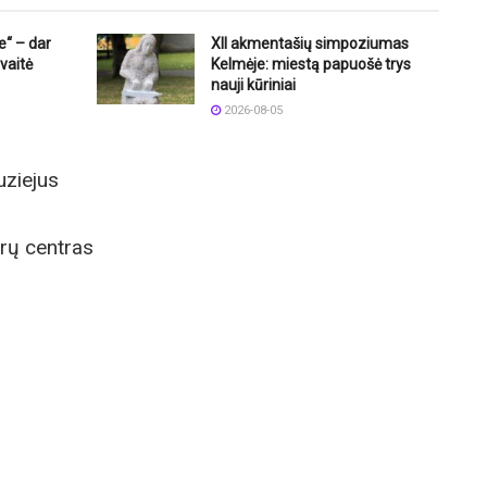
e“ – dar
XII akmentašių simpoziumas
vaitė
Kelmėje: miestą papuošė trys
nauji kūriniai
2026-08-05
uziejus
ūrų centras