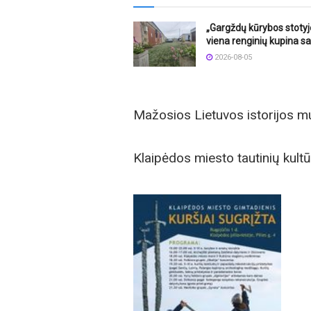
„Gargždų kūrybos stotyj
viena renginių kupina sa
2026-08-05
Mažosios Lietuvos istorijos m
Klaipėdos miesto tautinių kult