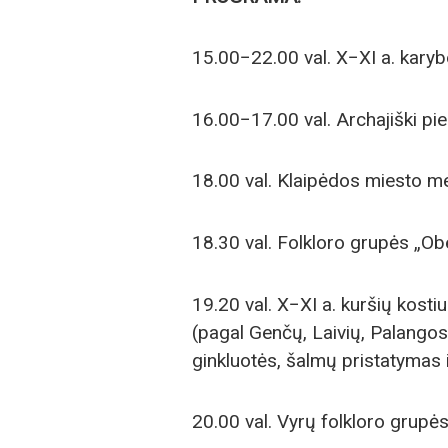
15.00−22.00 val. X−XI a. karyb
16.00−17.00 val. Archajiški p
18.00 val. Klaipėdos miesto me
18.30 val. Folkloro grupės „Obe
19.20 val. X−XI a. kuršių kost
(pagal Genčų, Laivių, Palango
ginkluotės, šalmų pristatymas
20.00 val. Vyrų folkloro grupė