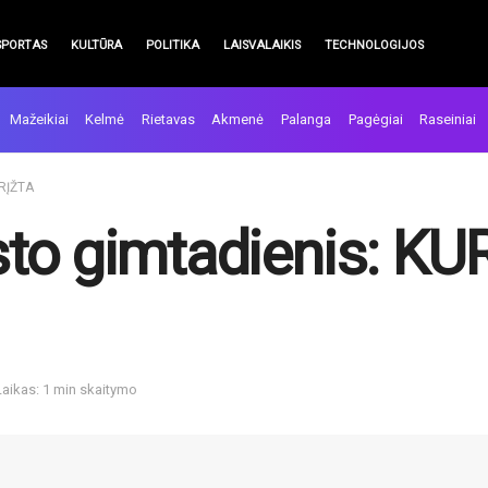
SPORTAS
KULTŪRA
POLITIKA
LAISVALAIKIS
TECHNOLOGIJOS
Mažeikiai
Kelmė
Rietavas
Akmenė
Palanga
Pagėgiai
Raseiniai
GRĮŽTA
to gimtadienis: KU
Laikas: 1 min skaitymo