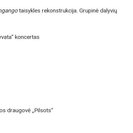
mgango
taisykles rekonstrukcija. Grupinė dalyvių
yvata“ koncertas
bos draugovė „Pilsots“