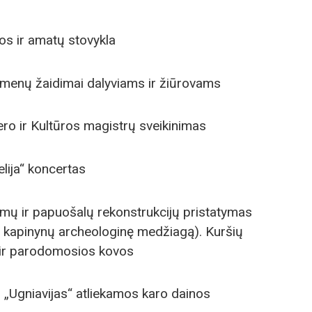
os ir amatų stovykla
iemenų žaidimai dalyviams ir žiūrovams
ro ir Kultūros magistrų sveikinimas
lija“ koncertas
iumų ir papuošalų rekonstrukcijų pristatymas
s kapinynų archeologinę medžiagą). Kuršių
 ir parodomosios kovos
s „Ugniavijas“ atliekamos karo dainos