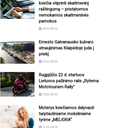
kviečia stiprinti skaitmeninį
raštingumą – pristatomos
nemokamos skaitmeninės
pamokos
2026-08-06
Ernesto Galvanausko bulvaro
atnaujinimas Klaipėdoje juda į
priekį
2026-08-06
Rugpjūčio 22 d. startuos
Lietuvos pažinimo ralis „Ryterna
Mototourism Rally“
2026-08-06
Moterys kviečiamos dalyvauti
tarptautiniame moksliniame
tyrime „MELIORA“
2026-08-06