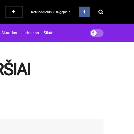
Ketvirtadienis, 6 rugpjūčio
Skuodas
Jurbarkas
Šilutė
RŠIAI