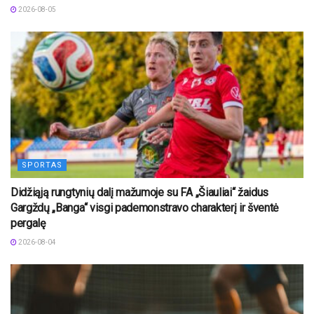
2026-08-05
SPORTAS
Didžiąją rungtynių dalį mažumoje su FA „Šiauliai“ žaidus
Gargždų „Banga“ visgi pademonstravo charakterį ir šventė
pergalę
2026-08-04