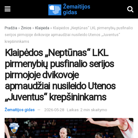
Pradžia
»
Žinios
»
Klaipėda
»
Klaipėdos „Neptūnas“ LKL pirmenybių pusfinalio
serijos pirmojoje dvikovoje apmaudžiai nusileido Utenos „Juventus“
krepšininkams
Klaipėdos „Neptūnas“ LKL
pirmenybių pusfinalio serijos
pirmojoje dvikovoje
apmaudžiai nusileido Utenos
„Juventus“ krepšininkams
Žemaitijos gidas
2026-05-28
Laikas: 2 min skaitymo