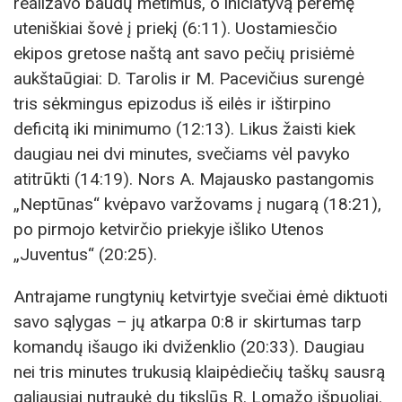
realizavo baudų metimus, o iniciatyvą perėmę
uteniškiai šovė į priekį (6:11). Uostamiesčio
ekipos gretose naštą ant savo pečių prisiėmė
aukštaūgiai: D. Tarolis ir M. Pacevičius surengė
tris sėkmingus epizodus iš eilės ir ištirpino
deficitą iki minimumo (12:13). Likus žaisti kiek
daugiau nei dvi minutes, svečiams vėl pavyko
atitrūkti (14:19). Nors A. Majausko pastangomis
„Neptūnas“ kvėpavo varžovams į nugarą (18:21),
po pirmojo ketvirčio priekyje išliko Utenos
„Juventus“ (20:25).
Antrajame rungtynių ketvirtyje svečiai ėmė diktuoti
savo sąlygas – jų atkarpa 0:8 ir skirtumas tarp
komandų išaugo iki dviženklio (20:33). Daugiau
nei tris minutes trukusią klaipėdiečių taškų sausrą
galiausiai nutraukė du tikslūs R. Lomažo išpuoliai.