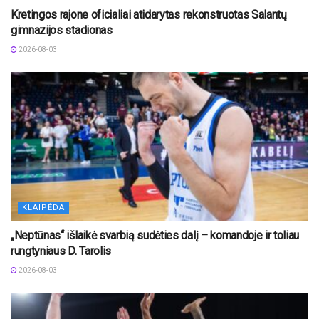
Kretingos rajone oficialiai atidarytas rekonstruotas Salantų
gimnazijos stadionas
2026-08-03
KLAIPĖDA
„Neptūnas“ išlaikė svarbią sudėties dalį – komandoje ir toliau
rungtyniaus D. Tarolis
2026-08-03