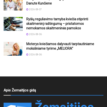
Danute Kunčiene
2026-08-07
Ryšių reguliavimo tarnyba kviečia stiprinti
skaitmeninį raštingumą – pristatomos
nemokamos skaitmeninės pamokos
2026-08-06
Moterys kviečiamos dalyvauti tarptautiniame
moksliniame tyrime „MELIORA“
2026-08-06
Apie Žemaitijos gidą