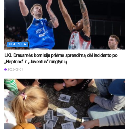
KLAIPĖDA
LKL Drausmės komisija priėmė sprendimą dėl incidento po
„Neptūno“ ir „Juventus“ rungtynių
2026-08-01