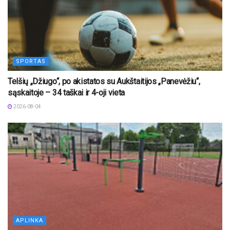
SPORTAS
Telšių „Džiugo“, po akistatos su Aukštaitijos „Panevėžiu“,
sąskaitoje – 34 taškai ir 4-oji vieta
2026-08-04
APLINKA