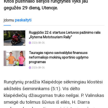
Kitos pusfinalio serijos rungtynės vyks jau
gegužės
29
dieną, Utenoje.
Įdomu
paskaityti
Rugpjūčio 22 d. startuos Lietuvos pažinimo ralis
„Ryterna Mototourism Rally“
2026-08-06
Tauragės rajono savivaldybė finansuos
neformaliojo mokinių sportinio ugdymo
programas
2026-08-06
Rungtynių pradžia Klaipėdoje sėkmingiau klostėsi
aikštelės šeimininkams (5:1). Vis dėlto
klaipėdiečių džiaugsmas truko neilgai. P. Valinskas
smeigė du tolimus šūvius iš eilės, H. Diarra