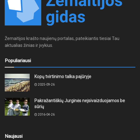
Žemaitijos krašto naujienų portalas, pateikiantis tiesiai Tau
aktualias žinias ir įvykius.
Populiariausi
Kopų tvirtinimo talka pajūryje
2025-09-26
Pakražantiškių Jurginės neįsivaizduojamos be
sūrių
2016-04-26
Naujausi