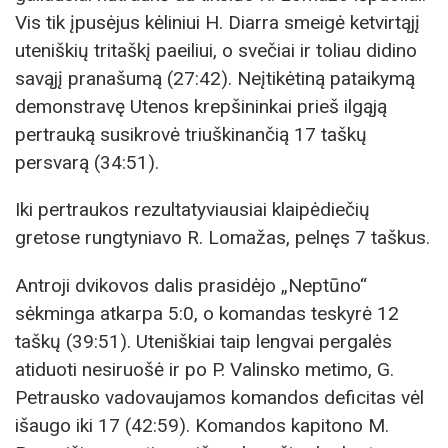
Vis tik įpusėjus kėliniui H. Diarra smeigė ketvirtąjį
uteniškių tritaškį paeiliui, o svečiai ir toliau didino
savąjį pranašumą (27:42). Neįtikėtiną pataikymą
demonstravę Utenos krepšininkai prieš ilgąją
pertrauką susikrovė triuškinančią 17 taškų
persvarą (34:51).
Iki pertraukos rezultatyviausiai klaipėdiečių
gretose rungtyniavo R. Lomažas, pelnęs 7 taškus.
Antroji dvikovos dalis prasidėjo „Neptūno“
sėkminga atkarpa 5:0, o komandas teskyrė 12
taškų (39:51). Uteniškiai taip lengvai pergalės
atiduoti nesiruošė ir po P. Valinsko metimo, G.
Petrausko vadovaujamos komandos deficitas vėl
išaugo iki 17 (42:59). Komandos kapitono M.