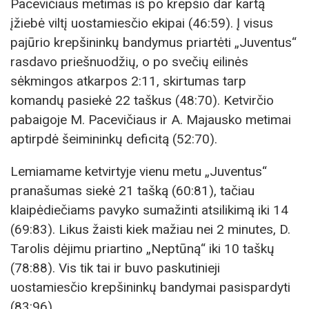
Pacevičiaus metimas iš po krepšio dar kartą
įžiebė viltį uostamiesčio ekipai (46:59). Į visus
pajūrio krepšininkų bandymus priartėti „Juventus“
rasdavo priešnuodžių, o po svečių eilinės
sėkmingos atkarpos 2:11, skirtumas tarp
komandų pasiekė 22 taškus (48:70). Ketvirčio
pabaigoje M. Pacevičiaus ir A. Majausko metimai
aptirpdė šeimininkų deficitą (52:70).
Lemiamame ketvirtyje vienu metu „Juventus“
pranašumas siekė 21 tašką (60:81), tačiau
klaipėdiečiams pavyko sumažinti atsilikimą iki 14
(69:83). Likus žaisti kiek mažiau nei 2 minutes, D.
Tarolis dėjimu priartino „Neptūną“ iki 10 taškų
(78:88). Vis tik tai ir buvo paskutinieji
uostamiesčio krepšininkų bandymai pasispardyti
(83:96).