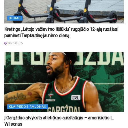
ĮDOMU
Kretinga „Lėtojo važiavimo iššūkiu“ rugpjūčio 12-ąją ruošiasi
paminėti Tarptautinę jaunimo dieną
2026-08-05
KLAIPĖDOS RAJONAS
Į Gargždus atvyksta atletiškas aukštaūgis – amerikietis L.
Wilsonas