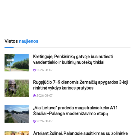
Vietos
naujienos
Kretingoje, Penkininkų gatvėje bus nutiesti
vandentiekio ir buitinių nuotekų tinklai
2026-08-07
Rugpjūčio 7–9 dienomis Žemaičių apygardos 3-ioji
rinktinė vykdys karines pratybas
2026-08-07
„Via Lietuva“ pradeda magistralinio kelio A11
Šiauliai–Palanga modernizavimo etapą
2026-08-07
Artėjant Žolinei, Palangoje susitikimas su žolininke