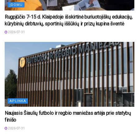
ĮDOMU
Rugpjūčio 7-15 d. Klaipėdoje išskirtinė buriuotojiškų edukacijų,
kūrybinių dirbtuvių, sportinių iššūkių ir prizų kupina šventė
2026-07-31
APLINKA
Naujasis Šiaulių futbolo ir regbio maniežas artėja prie statybų
finišo
2026-07-31