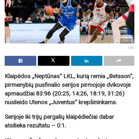
LKL
Klaipėdos „Neptūnas“ LKL, kurią remia „Betsson“,
pirmenybių pusfinalio serijos pirmojoje dvikovoje
apmaudžiai
83
:
96
(
20
:
25
,
14
:
26
,
18
:
19
,
31
:
26
)
nusileido Utenos „Juventus“ krepšininkams.
Serijoje iki trijų pergalių klaipėdiečiai dabar
atsilieka rezultatu – 0:1.