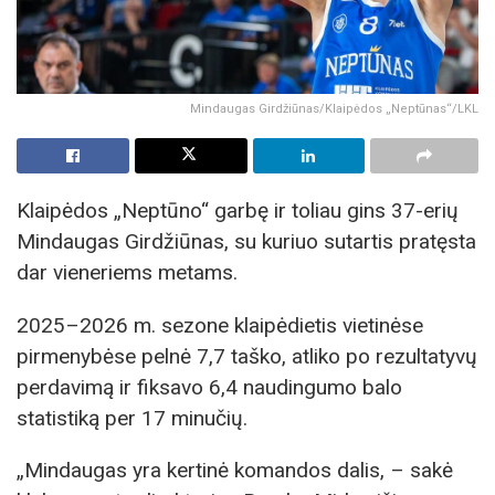
Mindaugas Girdžiūnas/Klaipėdos „Neptūnas“/LKL
Klaipėdos „Neptūno“ garbę ir toliau gins 37-erių
Mindaugas Girdžiūnas, su kuriuo sutartis pratęsta
dar vieneriems metams.
2025–2026 m. sezone klaipėdietis vietinėse
pirmenybėse pelnė 7,7 taško, atliko po rezultatyvų
perdavimą ir fiksavo 6,4 naudingumo balo
statistiką per 17 minučių.
„Mindaugas yra kertinė komandos dalis, – sakė