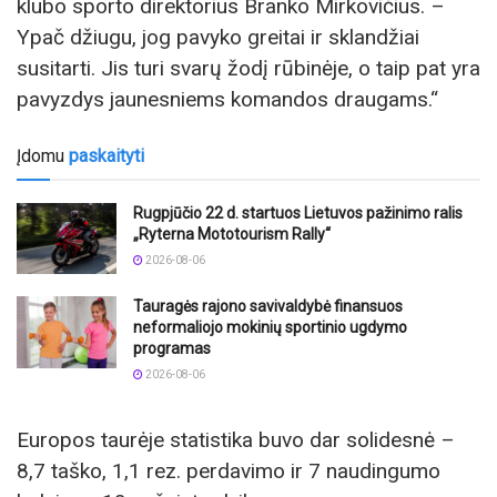
klubo sporto direktorius Branko Mirkovičius. –
Ypač džiugu, jog pavyko greitai ir sklandžiai
susitarti. Jis turi svarų žodį rūbinėje, o taip pat yra
pavyzdys jaunesniems komandos draugams.“
Įdomu
paskaityti
Rugpjūčio 22 d. startuos Lietuvos pažinimo ralis
„Ryterna Mototourism Rally“
2026-08-06
Tauragės rajono savivaldybė finansuos
neformaliojo mokinių sportinio ugdymo
programas
2026-08-06
Europos taurėje statistika buvo dar solidesnė –
8,7 taško, 1,1 rez. perdavimo ir 7 naudingumo