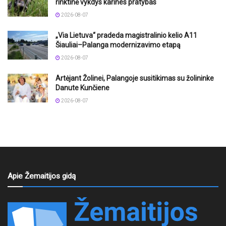
rinktinė vykdys karines pratybas
2026-08-07
„Via Lietuva“ pradeda magistralinio kelio A11
Šiauliai–Palanga modernizavimo etapą
2026-08-07
Artėjant Žolinei, Palangoje susitikimas su žolininke
Danute Kunčiene
2026-08-07
Apie Žemaitijos gidą