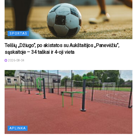
SPORTAS
Telšių „Džiugo“, po akistatos su Aukštaitijos „Panevėžiu“,
sąskaitoje – 34 taškai ir 4-oji vieta
2026-08-04
APLINKA