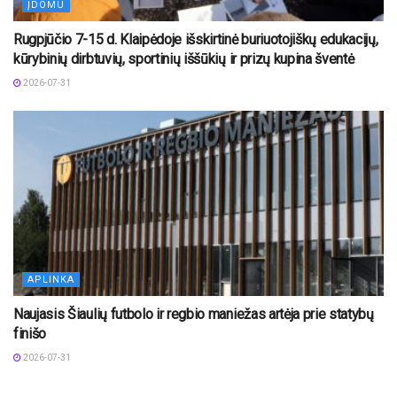
ĮDOMU
Rugpjūčio 7-15 d. Klaipėdoje išskirtinė buriuotojiškų edukacijų,
kūrybinių dirbtuvių, sportinių iššūkių ir prizų kupina šventė
2026-07-31
APLINKA
Naujasis Šiaulių futbolo ir regbio maniežas artėja prie statybų
finišo
2026-07-31