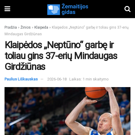
Pradžia
»
Žinios
»
Klaipėda
»
Klaipėdos „Neptūno“ garbę ir toliau gins 37-erių
Mindaugas Girdžiūnas
Klaipėdos „Neptūno“ garbę ir
toliau gins 37-erių Mindaugas
Girdžiūnas
Paulius Liškauskas
2026-06-18
Laikas: 1 min skaitymo