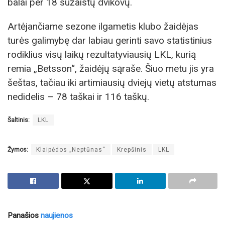
balai per 18 sužaistų dvikovų.
Artėjančiame sezone ilgametis klubo žaidėjas
turės galimybę dar labiau gerinti savo statistinius
rodiklius visų laikų rezultatyviausių LKL, kurią
remia „Betsson“, žaidėjų sąraše. Šiuo metu jis yra
šeštas, tačiau iki artimiausių dviejų vietų atstumas
nedidelis – 78 taškai ir 116 taškų.
Šaltinis:
LKL
Žymos:
Klaipėdos „Neptūnas“
Krepšinis
LKL
Panašios
naujienos