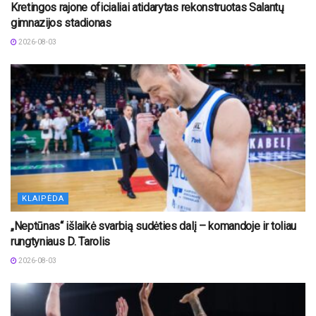
Kretingos rajone oficialiai atidarytas rekonstruotas Salantų
gimnazijos stadionas
2026-08-03
KLAIPĖDA
„Neptūnas“ išlaikė svarbią sudėties dalį – komandoje ir toliau
rungtyniaus D. Tarolis
2026-08-03