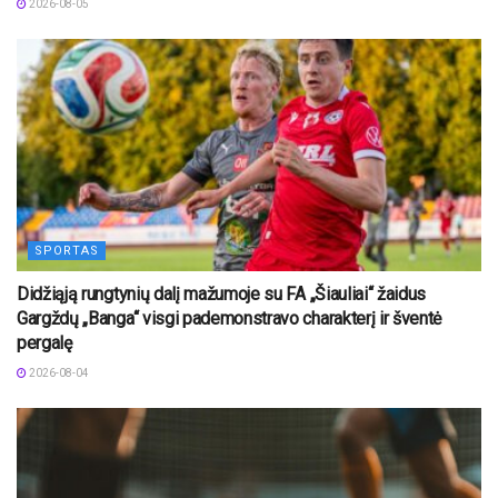
2026-08-05
SPORTAS
Didžiąją rungtynių dalį mažumoje su FA „Šiauliai“ žaidus
Gargždų „Banga“ visgi pademonstravo charakterį ir šventė
pergalę
2026-08-04