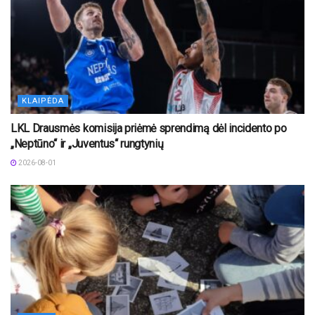
KLAIPĖDA
LKL Drausmės komisija priėmė sprendimą dėl incidento po
„Neptūno“ ir „Juventus“ rungtynių
2026-08-01