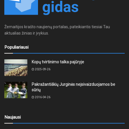
Žemaitijos krašto naujienų portalas, pateikiantis tiesiai Tau
aktualias žinias ir įvykius.
Populiariausi
Kopų tvirtinimo talka pajūryje
2025-09-26
Pakražantiškių Jurginės neįsivaizduojamos be
sūrių
2016-04-26
Naujausi