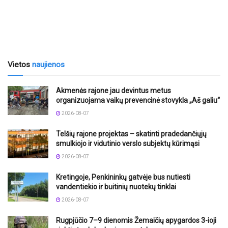
Vietos
naujienos
Akmenės rajone jau devintus metus
organizuojama vaikų prevencinė stovykla „Aš galiu“
2026-08-07
Telšių rajone projektas – skatinti pradedančiųjų
smulkiojo ir vidutinio verslo subjektų kūrimąsi
2026-08-07
Kretingoje, Penkininkų gatvėje bus nutiesti
vandentiekio ir buitinių nuotekų tinklai
2026-08-07
Rugpjūčio 7–9 dienomis Žemaičių apygardos 3-ioji