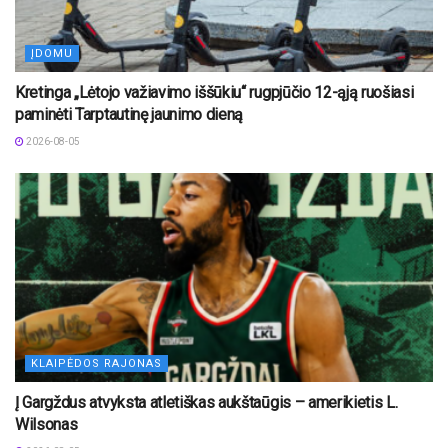
ĮDOMU
Kretinga „Lėtojo važiavimo iššūkiu“ rugpjūčio 12-ąją ruošiasi
paminėti Tarptautinę jaunimo dieną
2026-08-05
KLAIPĖDOS RAJONAS
Į Gargždus atvyksta atletiškas aukštaūgis – amerikietis L.
Wilsonas