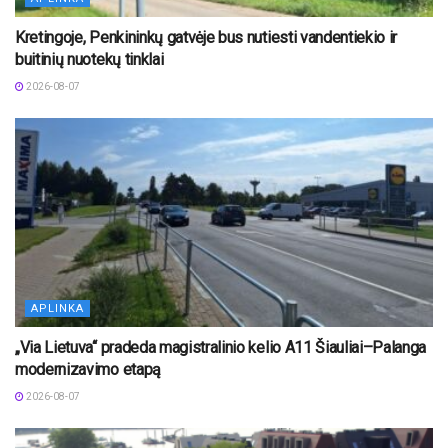
Kretingoje, Penkininkų gatvėje bus nutiesti vandentiekio ir
buitinių nuotekų tinklai
2026-08-07
APLINKA
„Via Lietuva“ pradeda magistralinio kelio A11 Šiauliai–Palanga
modernizavimo etapą
2026-08-07