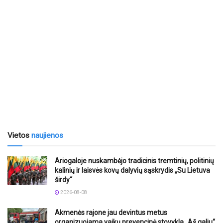
Vietos
naujienos
Ariogaloje nuskambėjo tradicinis tremtinių, politinių
kalinių ir laisvės kovų dalyvių sąskrydis „Su Lietuva
širdy“
2026-08-08
Akmenės rajone jau devintus metus
organizuojama vaikų prevencinė stovykla „Aš galiu“