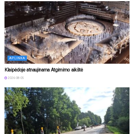
APLINKA
Klaipėdoje atnaujinama Atgimimo aikštė
2026-08-05