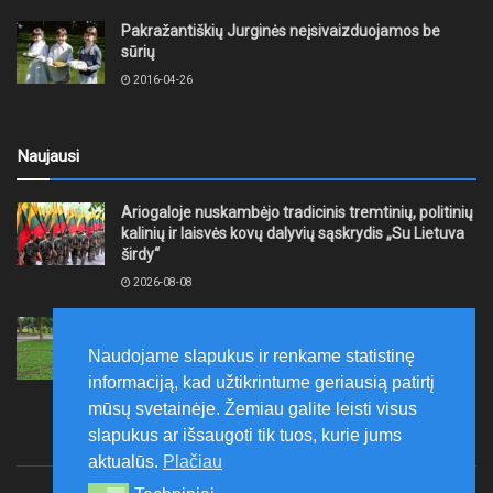
Pakražantiškių Jurginės neįsivaizduojamos be
sūrių
2016-04-26
Naujausi
Ariogaloje nuskambėjo tradicinis tremtinių, politinių
kalinių ir laisvės kovų dalyvių sąskrydis „Su Lietuva
širdy“
2026-08-08
Mažeikių rajono savivaldybė ragina gyventojus
laikytis Kelių eismo taisyklių, tausoti aplinką
Naudojame slapukus ir renkame statistinę
2026-08-08
informaciją, kad užtikrintume geriausią patirtį
mūsų svetainėje. Žemiau galite leisti visus
slapukus ar išsaugoti tik tuos, kurie jums
aktualūs.
Plačiau