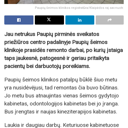
Paupių šeimos klinikos registratūra/Klaipėdos raj.sav.nuotr.
Jau netrukus Paupių pirminės sveikatos
priežiūros centro padalinyje Paupių šeimos
klinikoje prasidės remonto darbai, po kurių įstaiga
taps jaukesnė, patogesnė ir geriau pritaikyta
pacientų bei darbuotojų poreikiams.
Paupių šeimos klinikos patalpų būklė šiuo metu
yra nusidėvėjusi, tad remontas čia buvo būtinas.
Jo metu bus atnaujintas vienas šeimos gydytojo
kabinetas, odontologijos kabinetas bei jo įranga.
Bus įrengtas ir naujas kineziterapijos kabinetas.
Laukia ir daugiau darbų. Keturiuose kabinetuose