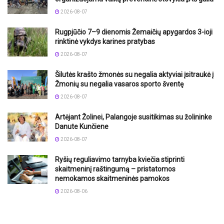
2026-08-07
Rugpjūčio 7–9 dienomis Žemaičių apygardos 3-ioji
rinktinė vykdys karines pratybas
2026-08-07
Šilutės krašto žmonės su negalia aktyviai įsitraukė į
Žmonių su negalia vasaros sporto šventę
2026-08-07
Artėjant Žolinei, Palangoje susitikimas su žolininke
Danute Kunčiene
2026-08-07
Ryšių reguliavimo tarnyba kviečia stiprinti
skaitmeninį raštingumą – pristatomos
nemokamos skaitmeninės pamokos
2026-08-06