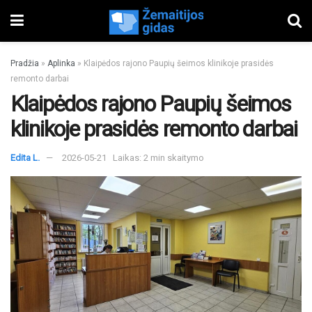
Pradžia
»
Aplinka
»
Klaipėdos rajono Paupių šeimos klinikoje prasidės
remonto darbai
Klaipėdos rajono Paupių šeimos
klinikoje prasidės remonto darbai
Edita L.
2026-05-21
Laikas: 2 min skaitymo