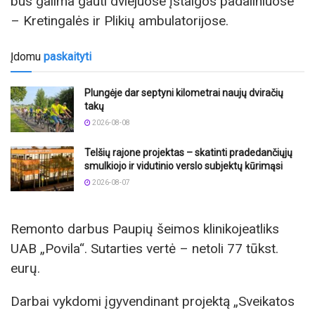
bus galima gauti dviejuose įstaigos padaliniuose
– Kretingalės ir Plikių ambulatorijose.
Įdomu
paskaityti
Plungėje dar septyni kilometrai naujų dviračių
takų
2026-08-08
Telšių rajone projektas – skatinti pradedančiųjų
smulkiojo ir vidutinio verslo subjektų kūrimąsi
2026-08-07
Remonto darbus Paupių šeimos klinikojeatliks
UAB „Povila“. Sutarties vertė – netoli 77 tūkst.
eurų.
Darbai vykdomi įgyvendinant projektą „Sveikatos