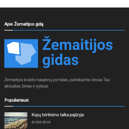
Apie Žemaitijos gidą
Žemaitijos krašto naujienų portalas, pateikiantis tiesiai Tau
aktualias žinias ir įvykius.
Populiariausi
Kopų tvirtinimo talka pajūryje
2025-09-26