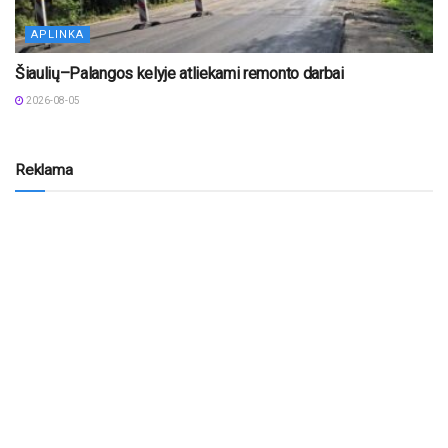
APLINKA
Šiaulių–Palangos kelyje atliekami remonto darbai
2026-08-05
Reklama