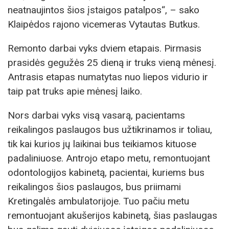
neatnaujintos šios įstaigos patalpos“, – sako
Klaipėdos rajono vicemeras Vytautas Butkus.
Remonto darbai vyks dviem etapais. Pirmasis
prasidės gegužės 25 dieną ir truks vieną mėnesį.
Antrasis etapas numatytas nuo liepos vidurio ir
taip pat truks apie mėnesį laiko.
Nors darbai vyks visą vasarą, pacientams
reikalingos paslaugos bus užtikrinamos ir toliau,
tik kai kurios jų laikinai bus teikiamos kituose
padaliniuose. Antrojo etapo metu, remontuojant
odontologijos kabinetą, pacientai, kuriems bus
reikalingos šios paslaugos, bus priimami
Kretingalės ambulatorijoje. Tuo pačiu metu
remontuojant akušerijos kabinetą, šias paslaugas