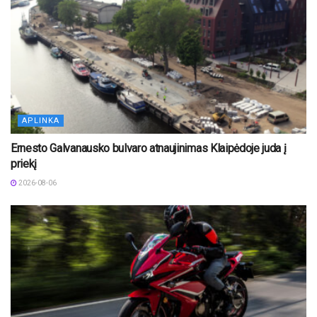
APLINKA
Ernesto Galvanausko bulvaro atnaujinimas Klaipėdoje juda į
priekį
2026-08-06