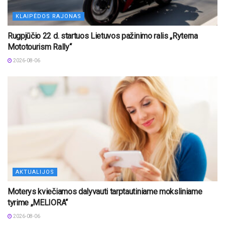
KLAIPĖDOS RAJONAS
Rugpjūčio 22 d. startuos Lietuvos pažinimo ralis „Ryterna
Mototourism Rally“
2026-08-06
AKTUALIJOS
Moterys kviečiamos dalyvauti tarptautiniame moksliniame
tyrime „MELIORA“
2026-08-06