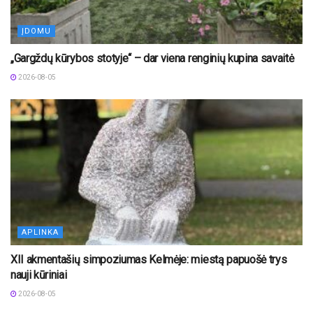
ĮDOMU
„Gargždų kūrybos stotyje“ – dar viena renginių kupina savaitė
2026-08-05
APLINKA
XII akmentašių simpoziumas Kelmėje: miestą papuošė trys
nauji kūriniai
2026-08-05