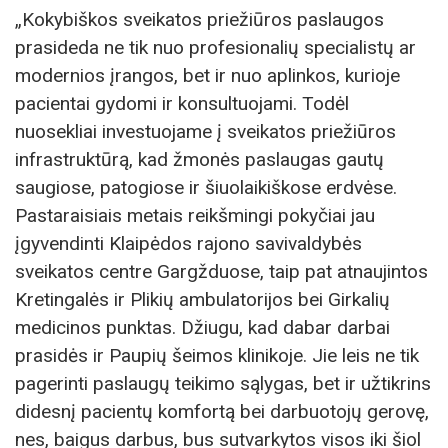
„Kokybiškos sveikatos priežiūros paslaugos
prasideda ne tik nuo profesionalių specialistų ar
modernios įrangos, bet ir nuo aplinkos, kurioje
pacientai gydomi ir konsultuojami. Todėl
nuosekliai investuojame į sveikatos priežiūros
infrastruktūrą, kad žmonės paslaugas gautų
saugiose, patogiose ir šiuolaikiškose erdvėse.
Pastaraisiais metais reikšmingi pokyčiai jau
įgyvendinti Klaipėdos rajono savivaldybės
sveikatos centre Gargžduose, taip pat atnaujintos
Kretingalės ir Plikių ambulatorijos bei Girkalių
medicinos punktas. Džiugu, kad dabar darbai
prasidės ir Paupių šeimos klinikoje. Jie leis ne tik
pagerinti paslaugų teikimo sąlygas, bet ir užtikrins
didesnį pacientų komfortą bei darbuotojų gerovę,
nes, baigus darbus, bus sutvarkytos visos iki šiol