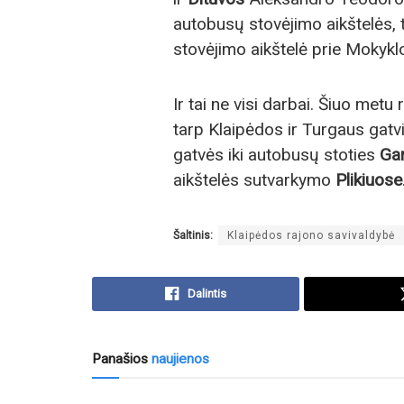
autobusų stovėjimo aikštelės, 
stovėjimo aikštelė prie Mokykl
Ir tai ne visi darbai. Šiuo m
tarp Klaipėdos ir Turgaus gat
gatvės iki autobusų stoties
Ga
aikštelės sutvarkymo
Plikiuose
Šaltinis:
Klaipėdos rajono savivaldybė
Dalintis
Panašios
naujienos