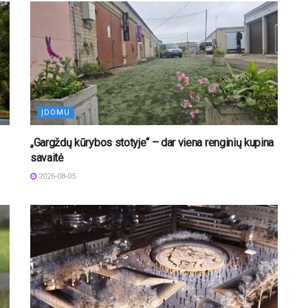
ĮDOMU
„Gargždų kūrybos stotyje“ – dar viena renginių kupina
savaitė
2026-08-05