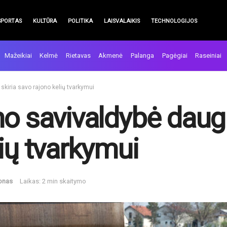
SPORTAS
KULTŪRA
POLITIKA
LAISVALAIKIS
TECHNOLOGIJOS
Mažeikiai
Kelmė
Rietavas
Akmenė
Palanga
Pagėgiai
Raseiniai
skiria savo rajono kelių tvarkymui
no savivaldybė daug
ių tvarkymui
jonas
Laikas: 2 min skaitymo