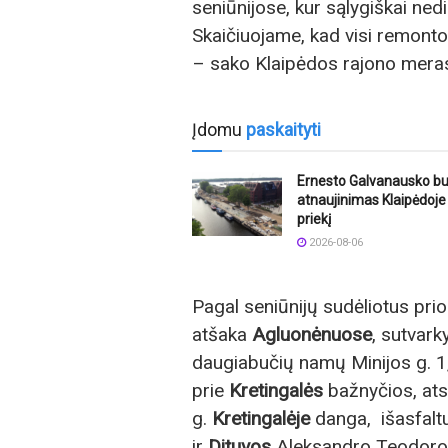
seniūnijose, kur sąlygiškai nedi
Skaičiuojame, kad visi remonto 
– sako Klaipėdos rajono mera
Įdomu
paskaityti
Ernesto Galvanausko bu
atnaujinimas Klaipėdoje 
priekį
2026-08-06
Pagal seniūnijų sudėliotus prio
atšaka
Agluonėnuose
, sutvark
daugiabučių namų Minijos g. 1
prie
Kretingalės
bažnyčios, ats
g.
Kretingalėje
danga, išasfal
ir
Dituvos
Aleksandro Teodoro 