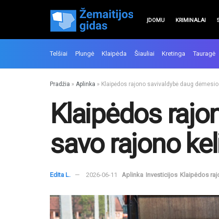
ĮDOMU
KRIMINALAI
Telšiai
Plungė
Klaipėda
Šiauliai
Kretinga
Tauragė
Pradžia
»
Aplinka
»
Klaipėdos rajono savivaldybė daug dėmesio 
Klaipėdos rajo
savo rajono kel
Edita L.
2026-06-11
Aplinka
Investicijos
Klaipėdos ra