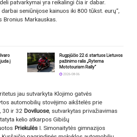
deli patvarkymai yra reikalingi čia ir dabar.
darbai seniūnijose kainuos iki 800 tūkst. eurų“,
s Bronius Markauskas.
lvaro
Rugpjūčio 22 d. startuos Lietuvos
juda į
pažinimo ralis „Ryterna
Mototourism Rally“
2026-08-06
ritetus jau sutvarkyta Klojimo gatvės
ytos automobilių stovėjimo aikštelės prie
, 30 ir 32
Doviluose
, sutvarkytas privažiavimas
tatyta kelio atkarpos Gibišų
tuotos
Priekulės
I. Simonaitytės gimnazijos
Kuršaičio pagrindinės mokyklos automobilių,