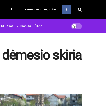
Penktadienis, 7 rugpjūčio
Skuodas
Jurbarkas
Šilutė
 dėmesio skiria