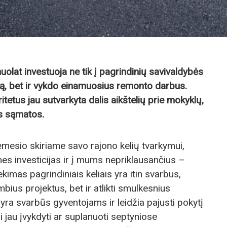
olat investuoja ne tik į pagrindinių savivaldybės
imą, bet ir vykdo einamuosius remonto darbus.
itetus jau sutvarkyta dalis aikštelių prie mokyklų,
s sąmatos.
mesio skiriame savo rajono kelių tvarkymui,
nes investicijas ir į mums nepriklausančius –
iekimas pagrindiniais keliais yra itin svarbus,
mbius projektus, bet ir atlikti smulkesnius
yra svarbūs gyventojams ir leidžia pajusti pokytį
i jau įvykdyti ar suplanuoti septyniose