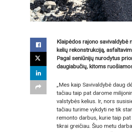
Klaipėdos rajono savivaldybė nu
kelių rekonstrukciją, asfaltav
Pagal seniūnijų nurodytus prior
daugiabučių, kitoms ruošiamo
„Mes kaip Savivaldybė daug dė
tačiau taip pat darome milijoni
valstybės kelius. Ir, nors susis
tačiau turime vykdyti ne tik sta
remonto darbus, kurie taip pat 
tikrai greičiau. Šiuo metu darba