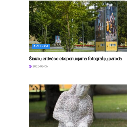
APLINKA
Šiaulių erdvėse eksponuojama fotografijų paroda
2026-08-06