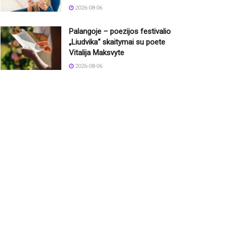
2026-08-06
Palangoje – poezijos festivalio
„Liudvika“ skaitymai su poete
Vitalija Maksvyte
2026-08-06