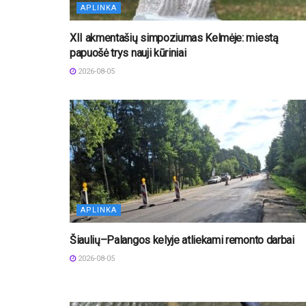
APLINKA
XII akmentašių simpoziumas Kelmėje: miestą
papuošė trys nauji kūriniai
2026-08-05
APLINKA
Šiaulių–Palangos kelyje atliekami remonto darbai
2026-08-05