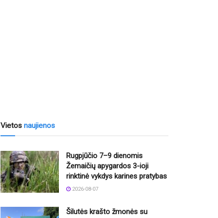
Vietos
naujienos
Rugpjūčio 7–9 dienomis
Žemaičių apygardos 3-ioji
rinktinė vykdys karines pratybas
2026-08-07
Šilutės krašto žmonės su