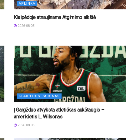
APLINKA
Klaipėdoje atnaujinama Atgimimo aikštė
2026-08-05
KLAIPĖDOS RAJONAS
Į Gargždus atvyksta atletiškas aukštaūgis –
amerikietis L. Wilsonas
2026-08-05