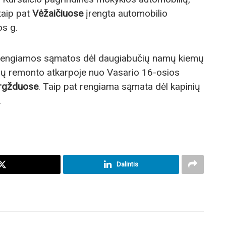
taip pat
Vėžaičiuose
įrengta automobilio
os g.
etu rengiamos sąmatos dėl daugiabučių namų kiemų
vių remonto atkarpoje nuo Vasario 16-osios
rgžduose
. Taip pat rengiama sąmata dėl kapinių
.
Dalintis