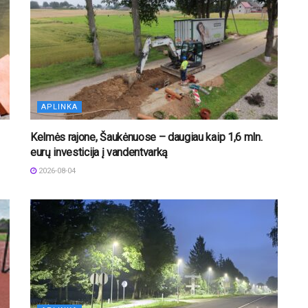
APLINKA
Kelmės rajone, Šaukėnuose – daugiau kaip 1,6 mln.
eurų investicija į vandentvarką
2026-08-04