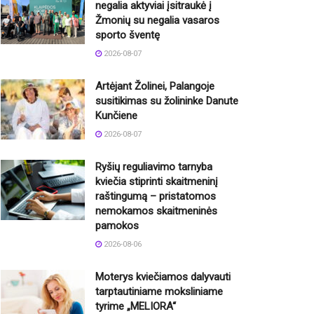
negalia aktyviai įsitraukė į
Žmonių su negalia vasaros
sporto šventę
2026-08-07
Artėjant Žolinei, Palangoje
susitikimas su žolininke Danute
Kunčiene
2026-08-07
Ryšių reguliavimo tarnyba
kviečia stiprinti skaitmeninį
raštingumą – pristatomos
nemokamos skaitmeninės
pamokos
2026-08-06
Moterys kviečiamos dalyvauti
tarptautiniame moksliniame
tyrime „MELIORA“