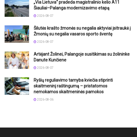
„Via Lietuva“ pradeda magistralinio kelio A11
Šiauliai–Palanga modernizavimo etapą
2026-08-07
Šilutės krašto žmonės su negalia aktyviai įsitraukė į
Žmonių su negalia vasaros sporto šventę
2026-08-07
Artėjant Žolinei, Palangoje susitikimas su žolininke
Danute Kunčiene
2026-08-07
Ryšių reguliavimo tarnyba kviečia stiprinti
skaitmeninį raštingumą – pristatomos
nemokamos skaitmeninės pamokos
2026-08-06