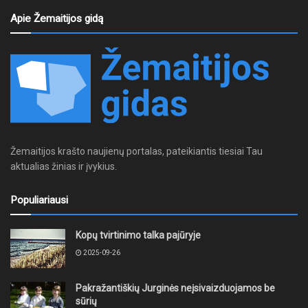
Apie Žemaitijos gidą
Žemaitijos krašto naujienų portalas, pateikiantis tiesiai Tau
aktualias žinias ir įvykius.
Populiariausi
Kopų tvirtinimo talka pajūryje
2025-09-26
Pakražantiškių Jurginės neįsivaizduojamos be
sūrių