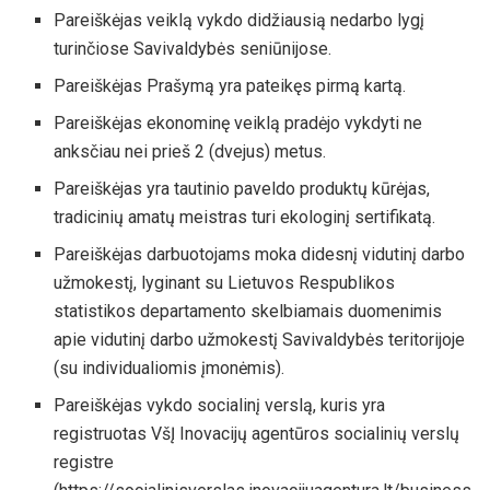
Pareiškėjas veiklą vykdo didžiausią nedarbo lygį
turinčiose Savivaldybės seniūnijose.
Pareiškėjas Prašymą yra pateikęs pirmą kartą.
Pareiškėjas ekonominę veiklą pradėjo vykdyti ne
anksčiau nei prieš 2 (dvejus) metus.
Pareiškėjas yra tautinio paveldo produktų kūrėjas,
tradicinių amatų meistras turi ekologinį sertifikatą.
Pareiškėjas darbuotojams moka didesnį vidutinį darbo
užmokestį, lyginant su Lietuvos Respublikos
statistikos departamento skelbiamais duomenimis
apie vidutinį darbo užmokestį Savivaldybės teritorijoje
(su individualiomis įmonėmis).
Pareiškėjas vykdo socialinį verslą, kuris yra
registruotas VšĮ Inovacijų agentūros socialinių verslų
registre