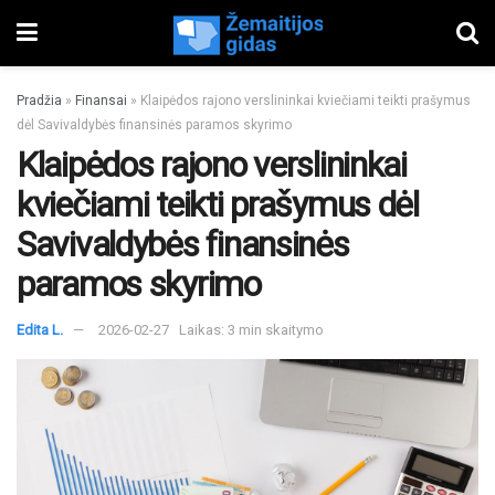
Pradžia
»
Finansai
»
Klaipėdos rajono verslininkai kviečiami teikti prašymus
dėl Savivaldybės finansinės paramos skyrimo
Klaipėdos rajono verslininkai
kviečiami teikti prašymus dėl
Savivaldybės finansinės
paramos skyrimo
Edita L.
2026-02-27
Laikas: 3 min skaitymo