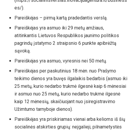
(https://socialinisverslas.inovacijuagentura.lt/business
es/).
Pareiškėjas – pirmą kartą pradedantis verslą.
Pareiškėjas yra asmuo iki 29 metų amžiaus,
atitinkantis Lietuvos Respublikos jaunimo politikos
pagrindų įstatymo 2 straipsnio 6 punkte apibrėžtą
sąvoką.
Pareiškėjas yra asmuo, vyresnis nei 50 metų.
Pareiškėjas per paskutinius 18 mėn. nuo Prašymo
teikimo dienos yra buvęs ilgalaikis bedarbis (asmuo iki
25 metų, kurio nedarbo trukmė ilgesnė kaip 6 mėnesiai
ir asmuo nuo 25 metų, kurio nedarbo trukmė ilgesnė
kaip 12 mėnesių, skaičiuojant nuo įsiregistravimo
Užimtumo tarnyboje dienos).
Pareiškėjas yra priskiriamas vienai arba kelioms iš šių
socialinės atskirties grupių: neįgalieji, pilnametystės