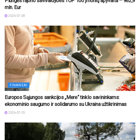
Plungės rajono savivaldybės TOP 100 įmonių apyvarta – 982,9
mln. Eur
2026-07-28
FINANSAI
Europos Sąjungos sankcijos „Mere“ tinklo savininkams:
ekonominio saugumo ir solidarumo su Ukraina užtikrinimas
2026-07-25