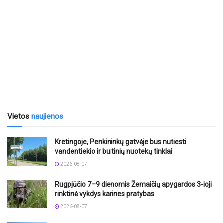
Vietos
naujienos
Kretingoje, Penkininkų gatvėje bus nutiesti
vandentiekio ir buitinių nuotekų tinklai
2026-08-07
Rugpjūčio 7–9 dienomis Žemaičių apygardos 3-ioji
rinktinė vykdys karines pratybas
2026-08-07