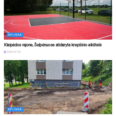
APLINKA
Klaipėdos rajone, Šalpėnuose atidaryta krepšinio aikštelė
2026-07-24
APLINKA