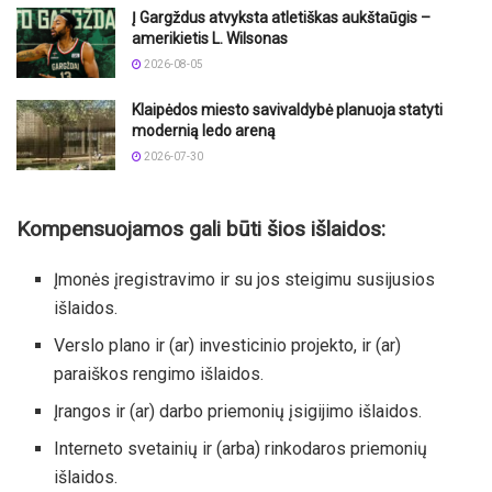
Į Gargždus atvyksta atletiškas aukštaūgis –
amerikietis L. Wilsonas
2026-08-05
Klaipėdos miesto savivaldybė planuoja statyti
modernią ledo areną
2026-07-30
Kompensuojamos gali būti šios išlaidos:
Įmonės įregistravimo ir su jos steigimu susijusios
išlaidos.
Verslo plano ir (ar) investicinio projekto, ir (ar)
paraiškos rengimo išlaidos.
Įrangos ir (ar) darbo priemonių įsigijimo išlaidos.
Interneto svetainių ir (arba) rinkodaros priemonių
išlaidos.