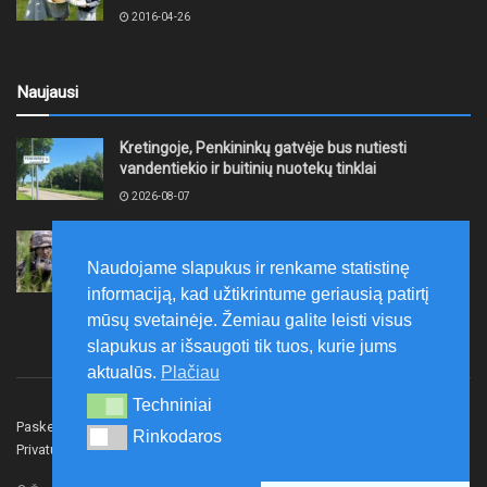
2016-04-26
Naujausi
Kretingoje, Penkininkų gatvėje bus nutiesti
vandentiekio ir buitinių nuotekų tinklai
2026-08-07
Rugpjūčio 7–9 dienomis Žemaičių apygardos 3-ioji
rinktinė vykdys karines pratybas
Naudojame slapukus ir renkame statistinę
2026-08-07
informaciją, kad užtikrintume geriausią patirtį
mūsų svetainėje. Žemiau galite leisti visus
slapukus ar išsaugoti tik tuos, kurie jums
aktualūs.
Plačiau
Techniniai
Techniniai
Paskelbk naujieną
Rašyti redakcijai
Reklama
Rinkodaros
Rinkodaros
Privatumo politika
Susisiekite