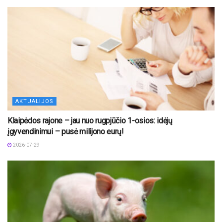
AKTUALIJOS
Klaipėdos rajone – jau nuo rugpjūčio 1-osios: idėjų
įgyvendinimui – pusė milijono eurų!
2026-07-29