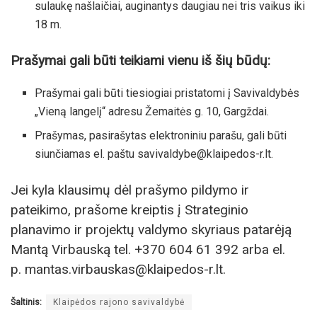
sulaukę našlaičiai, auginantys daugiau nei tris vaikus iki
18 m.
Prašymai gali būti teikiami vienu iš šių būdų:
Prašymai gali būti tiesiogiai pristatomi į Savivaldybės
„Vieną langelį“ adresu Žemaitės g. 10, Gargždai.
Prašymas, pasirašytas elektroniniu parašu, gali būti
siunčiamas el. paštu savivaldybe@klaipedos-r.lt.
Jei kyla klausimų dėl prašymo pildymo ir
pateikimo, prašome kreiptis į Strateginio
planavimo ir projektų valdymo skyriaus patarėją
Mantą Virbauską tel. +370 604 61 392 arba el.
p. mantas.virbauskas@klaipedos-r.lt.
Šaltinis:
Klaipėdos rajono savivaldybė