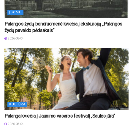
ĮDOMU
Palangos žydų bendruomenė kviečia į ekskursiją „Palangos
žydų paveldo pėdsakais“
2026-08-04
KULTŪRA
Palanga kviečia į Jaunimo vasaros festivalį „Saulės jūra“
2026-08-04