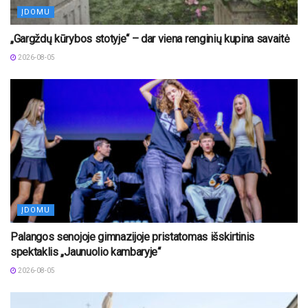
ĮDOMU
„Gargždų kūrybos stotyje“ – dar viena renginių kupina savaitė
2026-08-05
ĮDOMU
Palangos senojoje gimnazijoje pristatomas išskirtinis
spektaklis „Jaunuolio kambaryje“
2026-08-05