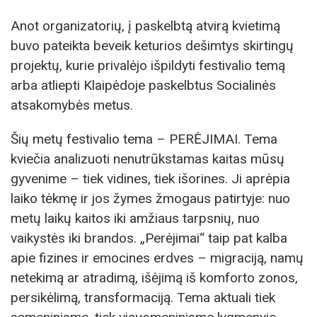
Anot organizatorių, į paskelbtą atvirą kvietimą
buvo pateikta beveik keturios dešimtys skirtingų
projektų, kurie privalėjo išpildyti festivalio temą
arba atliepti Klaipėdoje paskelbtus Socialinės
atsakomybės metus.
Šių metų festivalio tema – PERĖJIMAI. Tema
kviečia analizuoti nenutrūkstamas kaitas mūsų
gyvenime – tiek vidines, tiek išorines. Ji aprėpia
laiko tėkmę ir jos žymes žmogaus patirtyje: nuo
metų laikų kaitos iki amžiaus tarpsnių, nuo
vaikystės iki brandos. „Perėjimai“ taip pat kalba
apie fizines ir emocines erdves – migraciją, namų
netekimą ar atradimą, išėjimą iš komforto zonos,
persikėlimą, transformaciją. Tema aktuali tiek