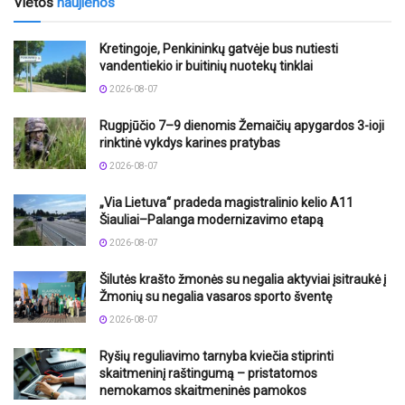
Vietos
naujienos
Kretingoje, Penkininkų gatvėje bus nutiesti
vandentiekio ir buitinių nuotekų tinklai
2026-08-07
Rugpjūčio 7–9 dienomis Žemaičių apygardos 3-ioji
rinktinė vykdys karines pratybas
2026-08-07
„Via Lietuva“ pradeda magistralinio kelio A11
Šiauliai–Palanga modernizavimo etapą
2026-08-07
Šilutės krašto žmonės su negalia aktyviai įsitraukė į
Žmonių su negalia vasaros sporto šventę
2026-08-07
Ryšių reguliavimo tarnyba kviečia stiprinti
skaitmeninį raštingumą – pristatomos
nemokamos skaitmeninės pamokos