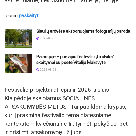
asmeniniame, tiek visuomeniniame lygmenyje.
Įdomu
paskaityti
Šiaulių erdvėse eksponuojama fotografijų paroda
2026-08-06
Palangoje – poezijos festivalio „Liudvika“
skaitymai su poete Vitalija Maksvyte
2026-08-06
Festivalio projektai atliepia ir 2026-aisiais
Klaipėdoje skelbiamus SOCIALINĖS
ATSAKOMYBĖS METUS. Tai papildoma kryptis,
kuri įprasmina festivalio temą platesniame
kontekste – kviečianti ne tik tyrinėti pokyčius, bet
ir prisiimti atsakomybę už juos.