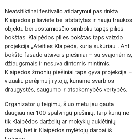
Neatsitiktinai festivalio atidarymui pasirinkta
Klaipėdos piliavietė bei atstatytas ir nauju traukos
objektu bei uostamiesčio simboliu tapęs pilies
bokštas. Klaipėdos pilies bokštas taps vaizdo
projekcija „Ateities Klaipėda, kurią sukūriau“. Ant
bokšto fasado atsivers piešiniai – su svajonėmis,
džiaugsmais ir nesuvaidintomis mintimis.
Klaipėdos žmonių piešiniai taps gyva projekcija –
vizualiu perėjimu į rytojų, kuriame svarbios
draugystės, saugumo ir atsakomybės vertybės.
Organizatorių teigimu, šiuo metu jau gauta
daugiau nei 100 spalvingų piešinių, tarp kurių ne
tik Klaipėdos darželių ar mokyklų auklėtinių
darbai, bet ir Klaipėdos mylėtojų darbai iš
Latvijos.