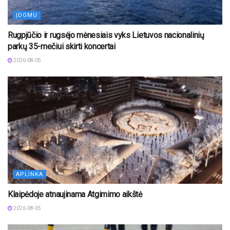
ĮDOMU
Rugpjūčio ir rugsėjo mėnesiais vyks Lietuvos nacionalinių
parkų 35-mečiui skirti koncertai
2026-08-05
APLINKA
Klaipėdoje atnaujinama Atgimimo aikštė
2026-08-05