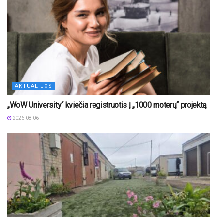
AKTUALIJOS
„WoW University“ kviečia registruotis į „1000 moterų“ projektą
2026-08-06