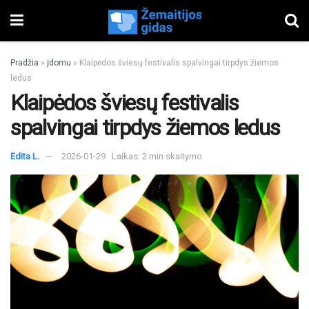
Pradžia
»
Įdomu
»
Klaipėdos šviesų festivalis spalvingai tirpdys žiemos
ledus
Klaipėdos šviesų festivalis
spalvingai tirpdys žiemos ledus
Edita L.
2026-01-29
Laikas: 2 min skaitymo