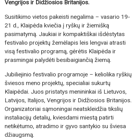
Vengrijos ir Didžiosios Britanijos.
Susitikimo vietos pakeisti negalima – vasario 19-
21 d., Klaipėda kviečia į ryškų ir žiemišką
pasimatymą. Jaukiai ir kompaktiškai išdėstytas
festivalio projektų žemėlapis leis lengvai atrasti
visą festivalio programą, gėrėtis Klaipėda ir
prasmingai palydėti besibaigiančią žiemą.
Jubiliejinio festivalio programoje – keliolika ryškių
šviesos meno projektų, specialiai sukurtų
Klaipėdai. Juos pristatys menininkai iš Lietuvos,
Latvijos, Italijos, Vengrijos ir Didžiosios Britanijos.
Organizatoriai sąmoningai neatskleidžia tikslių
instaliacijų detalių, kviesdami miestą patirti
netikėtumo, atradimo ir gyvo santykio su šviesa
džiaugsmą.