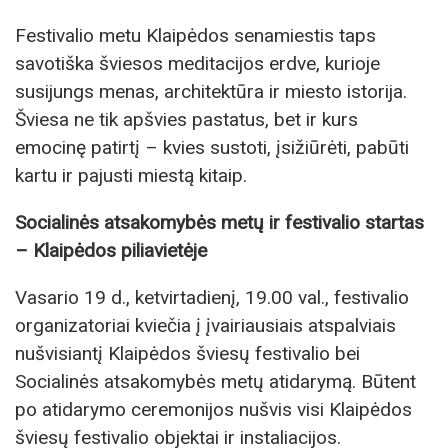
Festivalio metu Klaipėdos senamiestis taps
savotiška šviesos meditacijos erdve, kurioje
susijungs menas, architektūra ir miesto istorija.
Šviesa ne tik apšvies pastatus, bet ir kurs
emocinę patirtį – kvies sustoti, įsižiūrėti, pabūti
kartu ir pajusti miestą kitaip.
Socialinės atsakomybės metų ir festivalio startas
– Klaipėdos piliavietėje
Vasario 19 d., ketvirtadienį, 19.00 val., festivalio
organizatoriai kviečia į įvairiausiais atspalviais
nušvisiantį Klaipėdos šviesų festivalio bei
Socialinės atsakomybės metų atidarymą. Būtent
po atidarymo ceremonijos nušvis visi Klaipėdos
šviesų festivalio objektai ir instaliacijos.