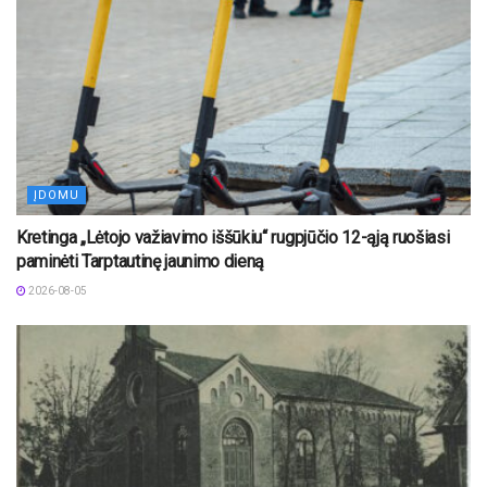
ĮDOMU
Kretinga „Lėtojo važiavimo iššūkiu“ rugpjūčio 12-ąją ruošiasi
paminėti Tarptautinę jaunimo dieną
2026-08-05