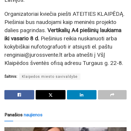
Organizatoriai kviečia piešti ATEITIES KLAIPĖDĄ.
Piešiniai bus naudojami kaip meninės projekto
dalies pagrindas.
Vertikalių A4 piešinių laukiama
iki vasario 8 d.
Piešinius reikia nuskanuoti arba
kokybiškai nufotografuoti ir atsiųsti el. paštu
renginiai@jurossvente.lt arba atnešti į VšĮ
Klaipėdos šventės ofisą adresu Turgaus g. 22-8.
Šaltinis:
Klaipėdos miesto savivaldybė
Panašios
naujienos