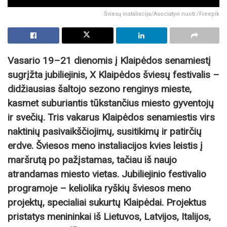
Šviesų instaliacija/Asociatyvi nuotr./Freepik
Vasario 19–21 dienomis į Klaipėdos senamiestį
sugrįžta jubiliejinis, X Klaipėdos šviesų festivalis –
didžiausias šaltojo sezono renginys mieste,
kasmet suburiantis tūkstančius miesto gyventojų
ir svečių. Tris vakarus Klaipėdos senamiestis virs
naktinių pasivaikščiojimų, susitikimų ir patirčių
erdve. Šviesos meno instaliacijos kvies leistis į
maršrutą po pažįstamas, tačiau iš naujo
atrandamas miesto vietas. Jubiliejinio festivalio
programoje – keliolika ryškių šviesos meno
projektų, specialiai sukurtų Klaipėdai. Projektus
pristatys menininkai iš Lietuvos, Latvijos, Italijos,