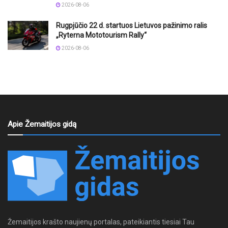
2026-08-06
Rugpjūčio 22 d. startuos Lietuvos pažinimo ralis
„Ryterna Mototourism Rally“
2026-08-06
Apie Žemaitijos gidą
Žemaitijos krašto naujienų portalas, pateikiantis tiesiai Tau