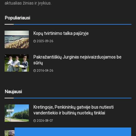
aktualias žinias ir įvykius.
Populiariausi
Kopų tvirtinimo talka pajūryje
2025-09-26
Pakražantiškių Jurginės neįsivaizduojamos be
sūrių
2016-04-26
Naujausi
Kretingoje, Penkininkų gatvėje bus nutiesti
vandentiekio ir buitinių nuotekų tinklai
2026-08-07
Rugpjūčio 7–9 dienomis Žemaičių apygardos 3-ioji