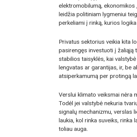
elektromobilumą, ekonomikos 
leidžia politiniam lygmeniui teigt
perkeliami į rinką, kurios logi
Privatus sektorius veikia kita l
pasirengęs investuoti į žaliąją t
stabilios taisyklės, kai valsty
lengvatas ar garantijas, ir, be a
atsiperkamumą per protingą lai
Verslui klimato veiksmai nėra 
Todėl jei valstybė nekuria tvar
signalų mechanizmu, verslas lie
laukia, kol rinka suveiks, rinka
toliau auga.