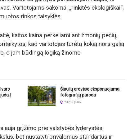
as. Vartotojams sakoma: „rinkitės ekologiškai“,
rmuotos rinkos taisyklės.
ltė, kaitos kaina perkeliami ant žmonių pečių,
itaikytos, kad vartotojas turėtų kokią nors galią
e, o jam būdingą logiką žinome.
lvaro
Šiaulių erdvėse eksponuojama
juda į
fotografijų paroda
2026-08-06
alauja grįžimo prie valstybės lyderystės.
tikslus, bet nustatyti privalomus standartus ir