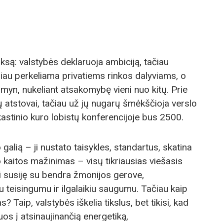
ksą: valstybės deklaruoja ambiciją, tačiau
iau perkeliama privatiems rinkos dalyviams, o
rmyn, nukeliant atsakomybę vieni nuo kitų. Prie
 atstovai, tačiau už jų nugarų šmėkščioja verslo
kastinio kuro lobistų konferencijoje bus 2500.
 galią – ji nustato taisykles, standartus, skatina
to kaitos mažinimas – visų tikriausias viešasis
tai susiję su bendra žmonijos gerove,
iu teisingumu ir ilgalaikiu saugumu. Tačiau kaip
? Taip, valstybės iškelia tikslus, bet tikisi, kad
uos į atsinaujinančią energetiką,