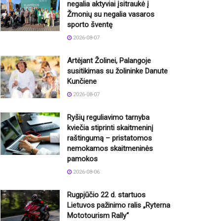
negalia aktyviai įsitraukė į
Žmonių su negalia vasaros
sporto šventę
2026-08-07
Artėjant Žolinei, Palangoje
susitikimas su žolininke Danute
Kunčiene
2026-08-07
Ryšių reguliavimo tarnyba
kviečia stiprinti skaitmeninį
raštingumą – pristatomos
nemokamos skaitmeninės
pamokos
2026-08-06
Rugpjūčio 22 d. startuos
Lietuvos pažinimo ralis „Ryterna
Mototourism Rally“