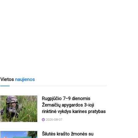
Vietos
naujienos
Rugpjūčio 7–9 dienomis
Žemaičių apygardos 3-ioji
rinktinė vykdys karines pratybas
2026-08-07
Šilutės krašto žmonės su