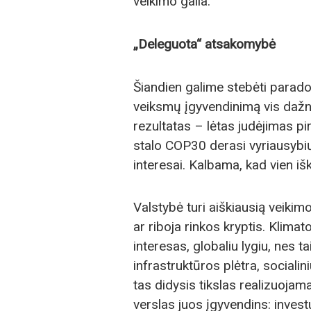
veikimo galia.
„Deleguota“ atsakomybė
Šiandien galime stebėti parado
veiksmų įgyvendinimą vis dažn
rezultatas – lėtas judėjimas pi
stalo COP30 derasi vyriausybių
interesai. Kalbama, kad vien iš
Valstybė turi aiškiausią veikimo
ar riboja rinkos kryptis. Klima
interesas, globaliu lygiu, nes 
infrastruktūros plėtra, socialin
tas didysis tikslas realizuojamas
verslas juos įgyvendins: invest