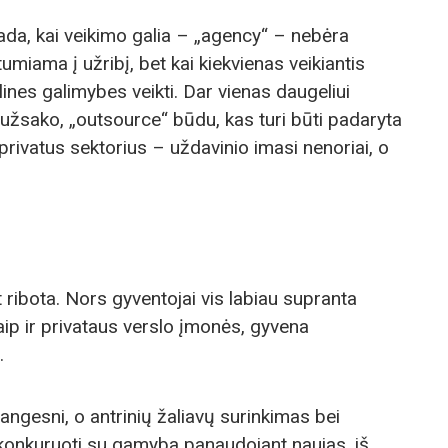
ada, kai veikimo galia – „agency“ – nebėra
miama į užribį, bet kai kiekvienas veikiantis
lines galimybes veikti. Dar vienas daugeliui
 užsako, „outsource“ būdu, kas turi būti padaryta
 privatus sektorius – uždavinio imasi nenoriai, o
t ribota. Nors gyventojai vis labiau supranta
aip ir privataus verslo įmonės, gyvena
.
angesni, o antrinių žaliavų surinkimas bei
konkuruoti su gamyba panaudojant naujas, iš