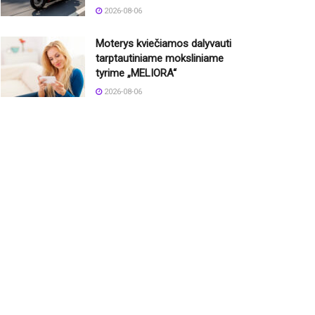
2026-08-06
Moterys kviečiamos dalyvauti
tarptautiniame moksliniame
tyrime „MELIORA“
2026-08-06