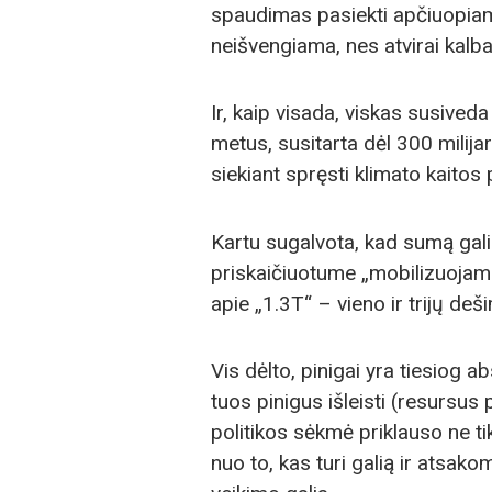
spaudimas pasiekti apčiuopiam
neišvengiama, nes atvirai kalba
Ir, kaip visada, viskas susiveda
metus, susitarta dėl 300 milija
siekiant spręsti klimato kaitos
Kartu sugalvota, kad sumą galima
priskaičiuotume „mobilizuojam
apie „1.3T“ – vieno ir trijų deši
Vis dėlto, pinigai yra tiesiog a
tuos pinigus išleisti (resursus
politikos sėkmė priklauso ne tik
nuo to, kas turi galią ir atsako