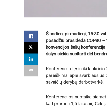
Šiandien, pirmadienį, 15:30 val.
posėdžiu prasideda COP30 – ta
konvencijos šalių konferencija 
šalys siekia susitarti dėl bend
Konferencija tęsis iki lapkriči
pareiškimai apie svarbiausius pr
savaičių derybų darbotvarkė.
Konferencijos nuotaiką šiemet 
kad prarasti 1,5 laipsnių Celsi