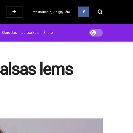
Penktadienis, 7 rugpjūčio
Skuodas
Jurbarkas
Šilutė
balsas lems