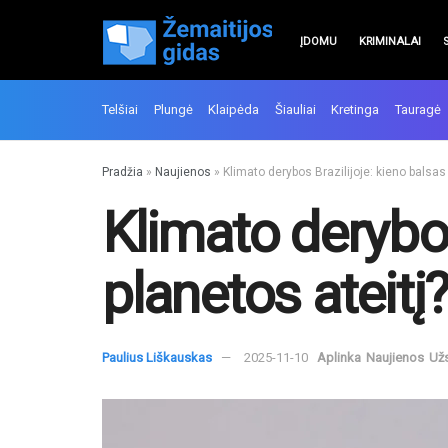
ĮDOMU
KRIMINALAI
Telšiai
Plungė
Klaipėda
Šiauliai
Kretinga
Tauragė
Pradžia
»
Naujienos
»
Klimato derybos Brazilijoje: kieno balsas
Klimato derybos
planetos ateitį
Paulius Liškauskas
2025-11-10
Aplinka
Naujienos
Užs