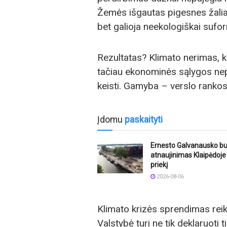
Žemės išgautas pigesnes žaliav
bet galioja neekologiškai sufo
Rezultatas? Klimato nerimas, ka
tačiau ekonominės sąlygos nepr
keisti. Gamyba – verslo rankos
Įdomu
paskaityti
Ernesto Galvanausko bu
atnaujinimas Klaipėdoje 
priekį
2026-08-06
Klimato krizės sprendimas reik
Valstybė turi ne tik deklaruoti 