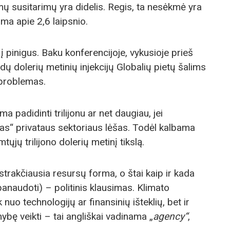
ų susitarimų yra didelis. Regis, ta nesėkmė yra
ma apie 2,6 laipsnio.
 į pinigus. Baku konferencijoje, vykusioje prieš
rdų dolerių metinių injekcijų Globalių pietų šalims
 problemas.
 padidinti trilijonu ar net daugiau, jei
as“ privataus sektoriaus lėšas. Todėl kalbama
mtųjų trilijono dolerių metinį tikslą.
bstrakčiausia resursų forma, o štai kaip ir kada
 panaudoti) – politinis klausimas. Klimato
 nuo technologijų ar finansinių išteklių, bet ir
mybę veikti – tai angliškai vadinama „
agency“
,