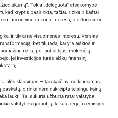
„žiediškumą“. Tokia „deleguota“ atsakomybė
i, kad kryptis pasirinkta, tačiau rizika ir kaštai
ka remiasi ne visuomenės interesu, o pelno siekiu.
ogika, ir tikrai ne visuomenės interesu. Verslas
ransformaciją, bet tik tada, kai yra aiškios ir
bė sumažina riziką per subsidijas, mokesčių
bejo, jei investicijos turės aiškų finansinį
kotarpį.
moralės klausimas – tai skaičiavimo klausimas.
ių paskatų, o rinka nėra nukreipta teisingu kainų
ka laukti. Tai sukuria užburtą ratą: valstybė
 laukia valstybės garantijų, laikas bėga, o emisijos