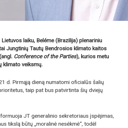
 Lietuvos laiku, Beléme (Brazilija) plenariniu
i Jungtinių Tautų Bendrosios klimato kaitos
(angl.
Conference of the Parties
), kurios metu
rų klimato veiksmų.
o 21 d. Pirmąją dieną numatomi oficialūs šalių
ioritetus, taip pat bus patvirtinta šių dviejų
formuoja JT generalinio sekretoriaus įspėjimas,
jaus tikslą būtų „moralinė nesėkmė“, todėl