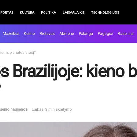
SPORTAS
KULTŪRA
POLITIKA
LAISVALAIKIS
TECHNOLOGIJOS
Mažeikiai
Kelmė
Rietavas
Akmenė
Palanga
Pagėgiai
Raseiniai
 lems planetos ateitį?
 Brazilijoje: kieno 
?
ienio naujienos
Laikas: 3 min skaitymo