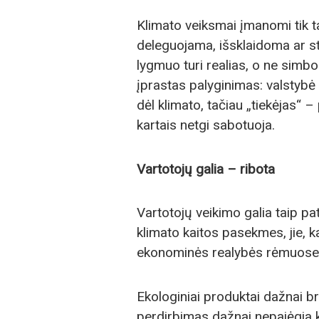
Klimato veiksmai įmanomi tik t
deleguojama, išsklaidoma ar stu
lygmuo turi realias, o ne simbo
įprastas palyginimas: valstybė
dėl klimato, tačiau „tiekėjas“ –
kartais netgi sabotuoja.
Vartotojų galia – ribota
Vartotojų veikimo galia taip pa
klimato kaitos pasekmes, jie, k
ekonominės realybės rėmuose
Ekologiniai produktai dažnai br
perdirbimas dažnai nepajėgia 