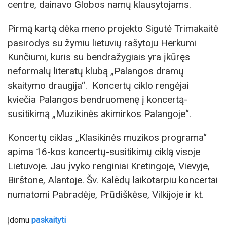
centre, dainavo Globos namų klausytojams.
Pirmą kartą dėka meno projekto Sigutė Trimakaitė
pasirodys su žymiu lietuvių rašytoju Herkumi
Kunčiumi, kuris su bendražygiais yra įkūręs
neformalų literatų klubą „Palangos dramų
skaitymo draugija“. Koncertų ciklo rengėjai
kviečia Palangos bendruomenę į koncertą-
susitikimą „Muzikinės akimirkos Palangoje“.
Koncertų ciklas „Klasikinės muzikos programa“
apima 16-kos koncertų-susitikimų ciklą visoje
Lietuvoje. Jau įvyko renginiai Kretingoje, Vievyje,
Birštone, Alantoje. Šv. Kalėdų laikotarpiu koncertai
numatomi Pabradėje, Prūdiškėse, Vilkijoje ir kt.
Įdomu
paskaityti