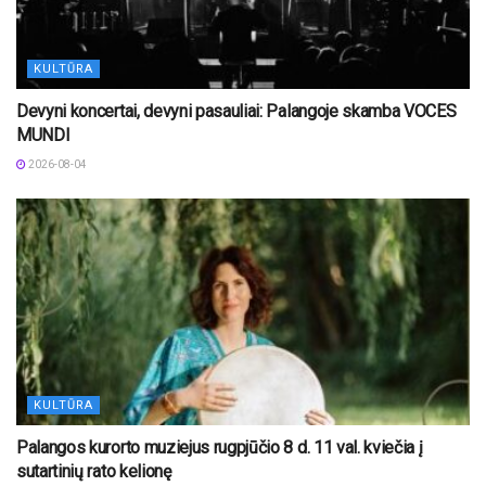
KULTŪRA
Devyni koncertai, devyni pasauliai: Palangoje skamba VOCES
MUNDI
2026-08-04
KULTŪRA
Palangos kurorto muziejus rugpjūčio 8 d. 11 val. kviečia į
sutartinių rato kelionę