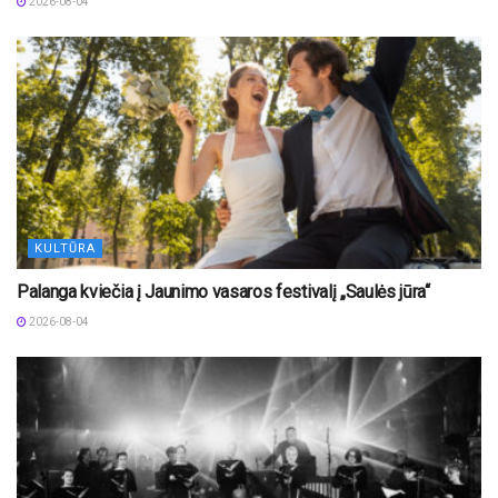
2026-08-04
KULTŪRA
Palanga kviečia į Jaunimo vasaros festivalį „Saulės jūra“
2026-08-04