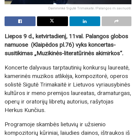
Dainininkė Sigutė Trimakaitė /Palangos m.sav.nuotr.
Liepos 9 d., ketvirtadienį, 11val. Palangos globos
namuose (Klaipėdos pl.76) vyks koncertas-
susitikimas „Muzikinės-literatūrinės akimirkos“.
Koncerte dalyvaus tarptautinių konkursų laureatė,
kamerinės muzikos atlikėja, kompozitorė, operos
solistė Sigutė Trimakaitė ir Lietuvos vyriausybinės
kultūros ir meno premijos laureatas, dramaturgas,
operų ir oratorijų libretų autorius, rašytojas
Herkus Kunčius.
Programoje skambės lietuvių ir užsienio
kompozitorių kūriniai, laiudies dainos, ištraukos iš