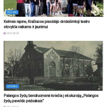
KELMĖ
Kelmės rajone, Kražiuose prasidėjo dvidešimtoji teatro
stovykla vaikams ir jaunimui
2026-08-05
ĮDOMU
Palangos žydų bendruomenė kviečia į ekskursiją „Palangos
žydų paveldo pėdsakais“