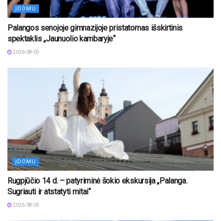
ĮDOMU
Palangos senojoje gimnazijoje pristatomas išskirtinis
spektaklis „Jaunuolio kambaryje“
2026-08-05
ĮDOMU
Rugpjūčio 14 d. – patyriminė šokio ekskursija „Palanga.
Sugriauti ir atstatyti mitai“
2026-08-05