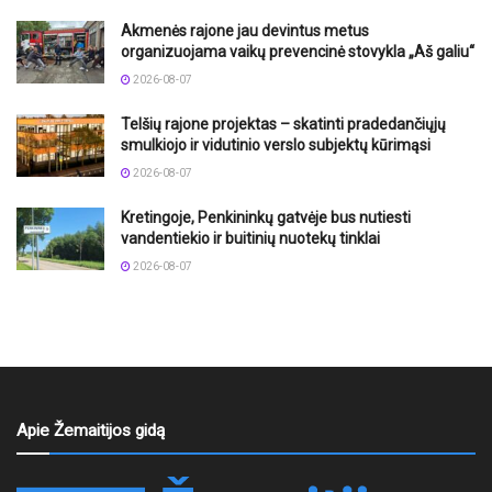
Akmenės rajone jau devintus metus
organizuojama vaikų prevencinė stovykla „Aš galiu“
2026-08-07
Telšių rajone projektas – skatinti pradedančiųjų
smulkiojo ir vidutinio verslo subjektų kūrimąsi
2026-08-07
Kretingoje, Penkininkų gatvėje bus nutiesti
vandentiekio ir buitinių nuotekų tinklai
2026-08-07
Apie Žemaitijos gidą