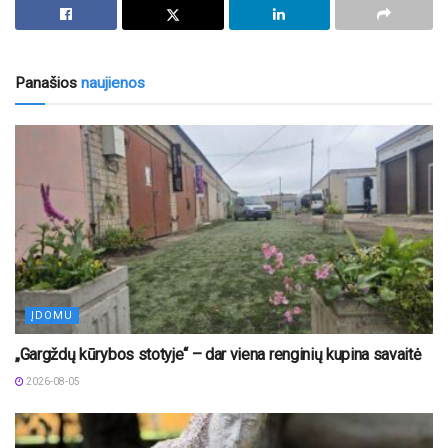
Panašios
naujienos
ĮDOMU
„Gargždų kūrybos stotyje“ – dar viena renginių kupina savaitė
2026-08-05