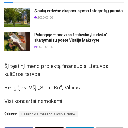
Šiaulių erdvėse eksponuojama fotografijų paroda
2026-08-06
Palangoje – poezijos festivalio „Liudvika“
skaitymai su poete Vitalija Maksvyte
2026-08-06
Šį tęstinį meno projektą finansuoja Lietuvos
kultūros taryba.
Rengėjas: VšĮ „S.T ir Ko“, Vilnius.
Visi koncertai nemokami.
Šaltinis:
Palangos miesto savivaldybė