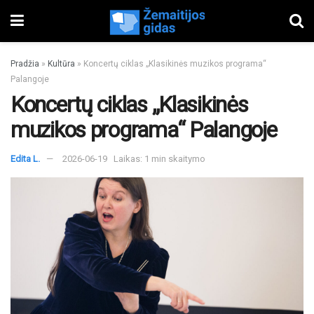
Pradžia
»
Kultūra
»
Koncertų ciklas „Klasikinės muzikos programa“
Palangoje
Koncertų ciklas „Klasikinės
muzikos programa“ Palangoje
Edita L.
2026-06-19
Laikas: 1 min skaitymo