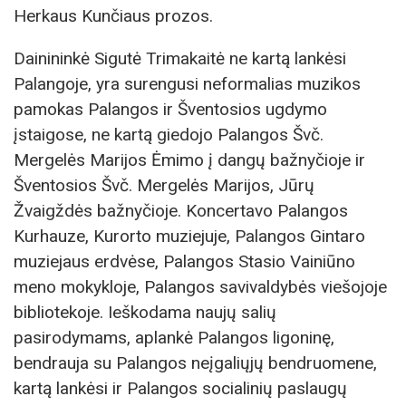
Herkaus Kunčiaus prozos.
Dainininkė Sigutė Trimakaitė ne kartą lankėsi
Palangoje, yra surengusi neformalias muzikos
pamokas Palangos ir Šventosios ugdymo
įstaigose, ne kartą giedojo Palangos Švč.
Mergelės Marijos Ėmimo į dangų bažnyčioje ir
Šventosios Švč. Mergelės Marijos, Jūrų
Žvaigždės bažnyčioje. Koncertavo Palangos
Kurhauze, Kurorto muziejuje, Palangos Gintaro
muziejaus erdvėse, Palangos Stasio Vainiūno
meno mokykloje, Palangos savivaldybės viešojoje
bibliotekoje. Ieškodama naujų salių
pasirodymams, aplankė Palangos ligoninę,
bendrauja su Palangos neįgaliųjų bendruomene,
kartą lankėsi ir Palangos socialinių paslaugų