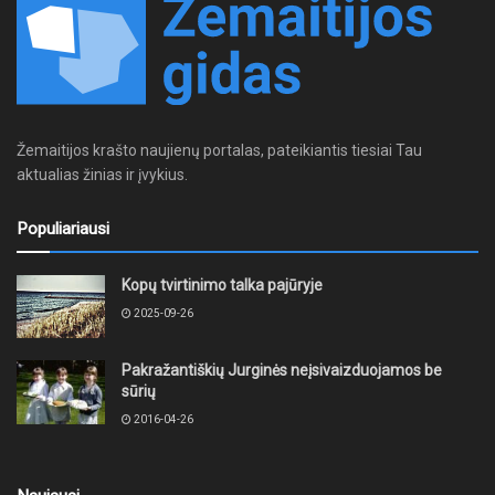
Žemaitijos krašto naujienų portalas, pateikiantis tiesiai Tau
aktualias žinias ir įvykius.
Populiariausi
Kopų tvirtinimo talka pajūryje
2025-09-26
Pakražantiškių Jurginės neįsivaizduojamos be
sūrių
2016-04-26