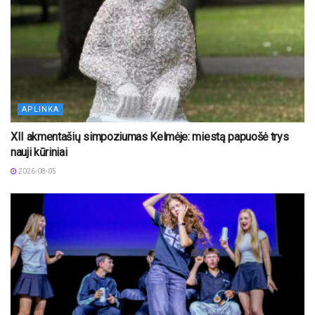
APLINKA
XII akmentašių simpoziumas Kelmėje: miestą papuošė trys
nauji kūriniai
2026-08-05