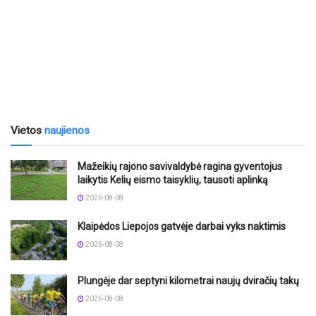
Vietos
naujienos
Mažeikių rajono savivaldybė ragina gyventojus
laikytis Kelių eismo taisyklių, tausoti aplinką
2026-08-08
Klaipėdos Liepojos gatvėje darbai vyks naktimis
2026-08-08
Plungėje dar septyni kilometrai naujų dviračių takų
2026-08-08