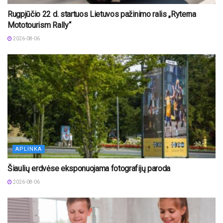
Rugpjūčio 22 d. startuos Lietuvos pažinimo ralis „Ryterna
Mototourism Rally“
2026-08-06
APLINKA
Šiaulių erdvėse eksponuojama fotografijų paroda
2026-08-06