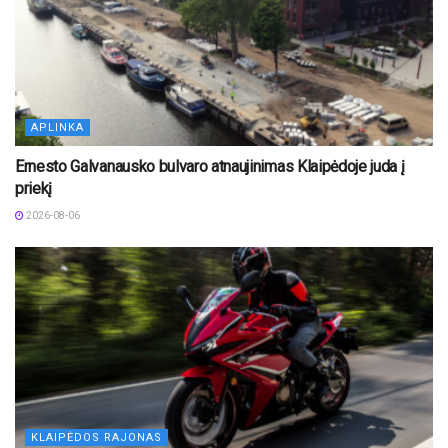
APLINKA
Ernesto Galvanausko bulvaro atnaujinimas Klaipėdoje juda į
priekį
2026-08-06
KLAIPĖDOS RAJONAS