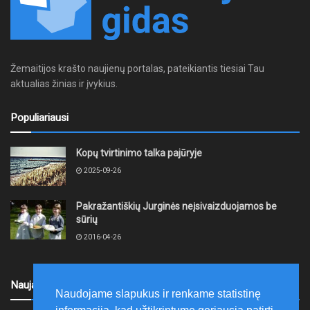
Žemaitijos krašto naujienų portalas, pateikiantis tiesiai Tau
aktualias žinias ir įvykius.
Populiariausi
Kopų tvirtinimo talka pajūryje
2025-09-26
Pakražantiškių Jurginės neįsivaizduojamos be
sūrių
2016-04-26
Naujausi
Naudojame slapukus ir renkame statistinę