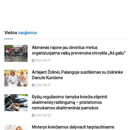
Vietos
naujienos
Akmenės rajone jau devintus metus
organizuojama vaikų prevencinė stovykla „Aš galiu“
2026-08-07
Artėjant Žolinei, Palangoje susitikimas su žolininke
Danute Kunčiene
2026-08-07
Ryšių reguliavimo tarnyba kviečia stiprinti
skaitmeninį raštingumą – pristatomos
nemokamos skaitmeninės pamokos
2026-08-06
Moterys kviečiamos dalyvauti tarptautiniame