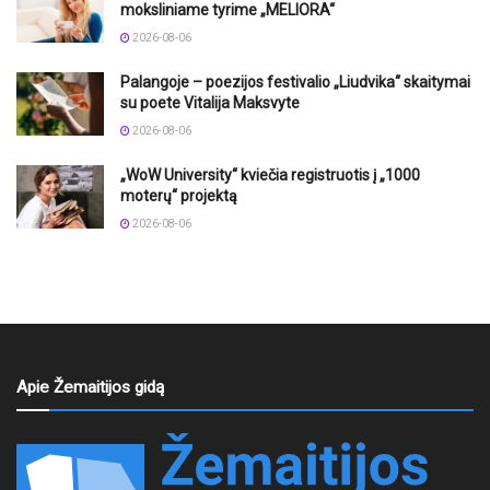
moksliniame tyrime „MELIORA“
2026-08-06
Palangoje – poezijos festivalio „Liudvika“ skaitymai
su poete Vitalija Maksvyte
2026-08-06
„WoW University“ kviečia registruotis į „1000
moterų“ projektą
2026-08-06
Apie Žemaitijos gidą