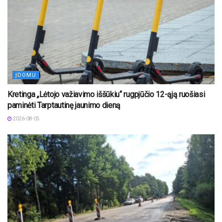
ĮDOMU
Kretinga „Lėtojo važiavimo iššūkiu“ rugpjūčio 12-ąją ruošiasi
paminėti Tarptautinę jaunimo dieną
2026-08-05