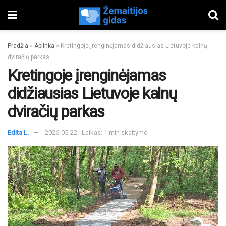
Pradžia
»
Aplinka
»
Kretingoje įrenginėjamas didžiausias Lietuvoje kalnų
dviračių parkas
Kretingoje įrenginėjamas
didžiausias Lietuvoje kalnų
dviračių parkas
Edita L.
2026-05-22
Laikas: 1 min skaitymo