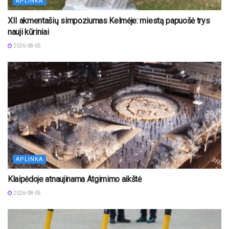
APLINKA
XII akmentašių simpoziumas Kelmėje: miestą papuošė trys
nauji kūriniai
2026-08-05
APLINKA
Klaipėdoje atnaujinama Atgimimo aikštė
2026-08-05