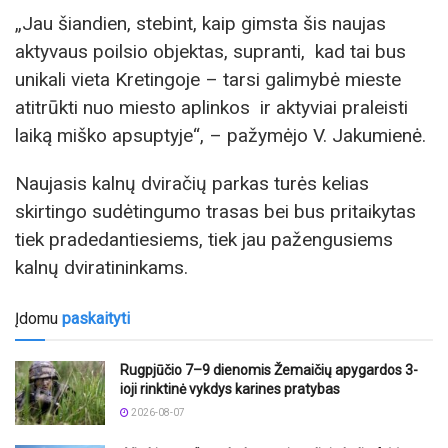
„Jau šiandien, stebint, kaip gimsta šis naujas
aktyvaus poilsio objektas, supranti, kad tai bus
unikali vieta Kretingoje – tarsi galimybė mieste
atitrūkti nuo miesto aplinkos ir aktyviai praleisti
laiką miško apsuptyje“, – pažymėjo V. Jakumienė.
Naujasis kalnų dviračių parkas turės kelias
skirtingo sudėtingumo trasas bei bus pritaikytas
tiek pradedantiesiems, tiek jau pažengusiems
kalnų dviratininkams.
Įdomu
paskaityti
Rugpjūčio 7–9 dienomis Žemaičių apygardos 3-
ioji rinktinė vykdys karines pratybas
2026-08-07