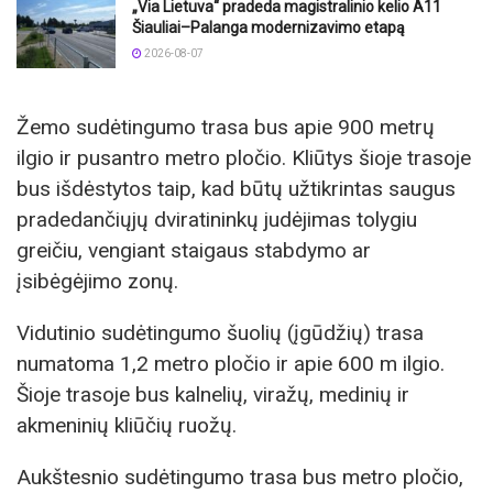
„Via Lietuva“ pradeda magistralinio kelio A11
Šiauliai–Palanga modernizavimo etapą
2026-08-07
Žemo sudėtingumo trasa bus apie 900 metrų
ilgio ir pusantro metro pločio. Kliūtys šioje trasoje
bus išdėstytos taip, kad būtų užtikrintas saugus
pradedančiųjų dviratininkų judėjimas tolygiu
greičiu, vengiant staigaus stabdymo ar
įsibėgėjimo zonų.
Vidutinio sudėtingumo šuolių (įgūdžių) trasa
numatoma 1,2 metro pločio ir apie 600 m ilgio.
Šioje trasoje bus kalnelių, viražų, medinių ir
akmeninių kliūčių ruožų.
Aukštesnio sudėtingumo trasa bus metro pločio,