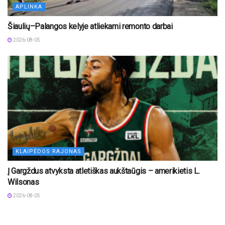
APLINKA
Šiaulių–Palangos kelyje atliekami remonto darbai
2026-08-05
KLAIPĖDOS RAJONAS
Į Gargždus atvyksta atletiškas aukštaūgis – amerikietis L.
Wilsonas
2026-08-05