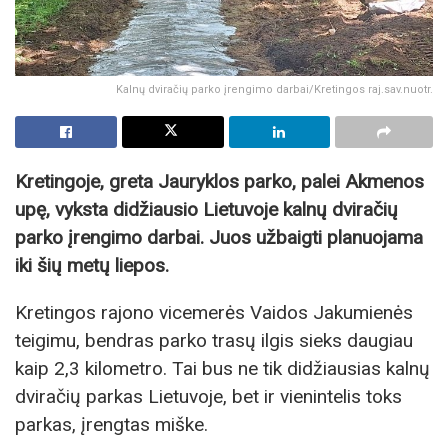
Kalnų dviračių parko įrengimo darbai/Kretingos raj.sav.nuotr.
Kretingoje, greta Jauryklos parko, palei Akmenos
upę, vyksta didžiausio Lietuvoje kalnų dviračių
parko įrengimo darbai. Juos užbaigti planuojama
iki šių metų liepos.
Kretingos rajono vicemerės Vaidos Jakumienės
teigimu, bendras parko trasų ilgis sieks daugiau
kaip 2,3 kilometro. Tai bus ne tik didžiausias kalnų
dviračių parkas Lietuvoje, bet ir vienintelis toks
parkas, įrengtas miške.