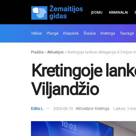
ĮDOMU
KRIMINALAI
Telšiai
Plungė
Klaipėda
Šiauliai
Kretinga
Tauragė
Pradžia
»
Aktualijos
»
Kretingoje lankosi delegacija iš Estijos m
Kretingoje lank
Viljandžio
Edita L.
2026-06-10
Aktualijos
Kretinga
Laikas: 1 mi