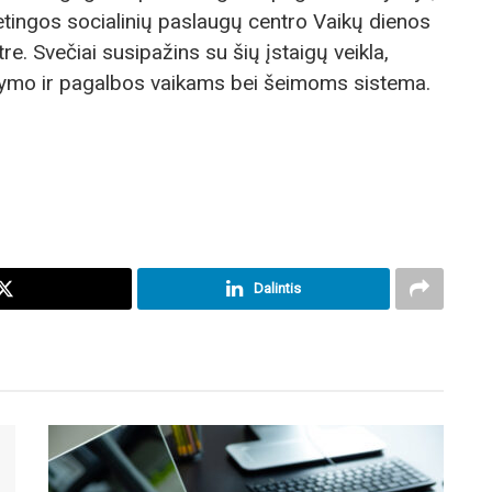
etingos socialinių paslaugų centro Vaikų dienos
re. Svečiai susipažins su šių įstaigų veikla,
ymo ir pagalbos vaikams bei šeimoms sistema.
Dalintis