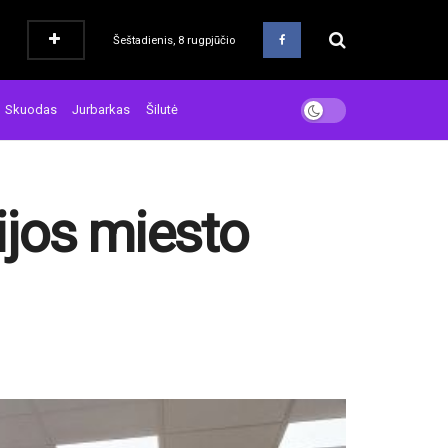
Šeštadienis, 8 rugpjūčio
Skuodas
Jurbarkas
Šilutė
tijos miesto