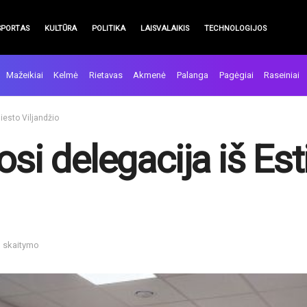
SPORTAS
KULTŪRA
POLITIKA
LAISVALAIKIS
TECHNOLOGIJOS
Mažeikiai
Kelmė
Rietavas
Akmenė
Palanga
Pagėgiai
Raseiniai
iesto Viljandžio
osi delegacija iš Es
n skaitymo