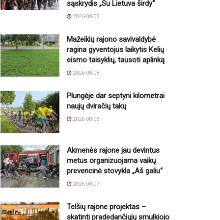
sąskrydis „Su Lietuva širdy“
2026-08-08
Mažeikių rajono savivaldybė
ragina gyventojus laikytis Kelių
eismo taisyklių, tausoti aplinką
2026-08-08
Plungėje dar septyni kilometrai
naujų dviračių takų
2026-08-08
Akmenės rajone jau devintus
metus organizuojama vaikų
prevencinė stovykla „Aš galiu“
2026-08-07
Telšių rajone projektas –
skatinti pradedančiųjų smulkiojo