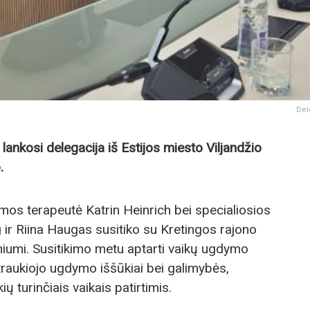
Del
lankosi delegacija iš Estijos miesto Viljandžio
.
imos terapeutė Katrin Heinrich bei specialiosios
r Riina Haugas susitiko su Kretingos rajono
iumi. Susitikimo metu aptarti vaikų ugdymo
 įtraukiojo ugdymo iššūkiai bei galimybės,
ių turinčiais vaikais patirtimis.