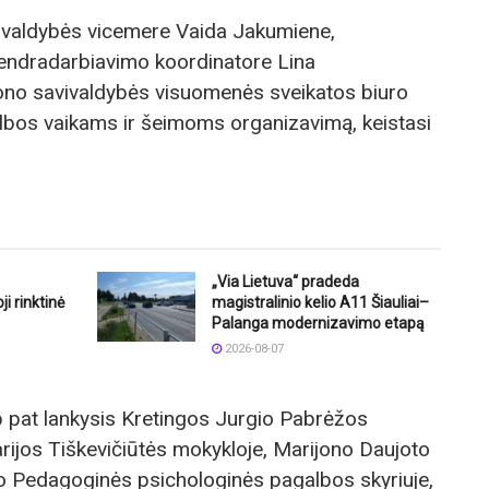
vivaldybės vicemere Vaida Jakumiene,
bendradarbiavimo koordinatore Lina
jono savivaldybės visuomenės sveikatos biuro
albos vaikams ir šeimoms organizavimą, keistasi
„Via Lietuva“ pradeda
i rinktinė
magistralinio kelio A11 Šiauliai–
Palanga modernizavimo etapą
2026-08-07
p pat lankysis Kretingos Jurgio Pabrėžos
arijos Tiškevičiūtės mokykloje, Marijono Daujoto
ro Pedagoginės psichologinės pagalbos skyriuje,