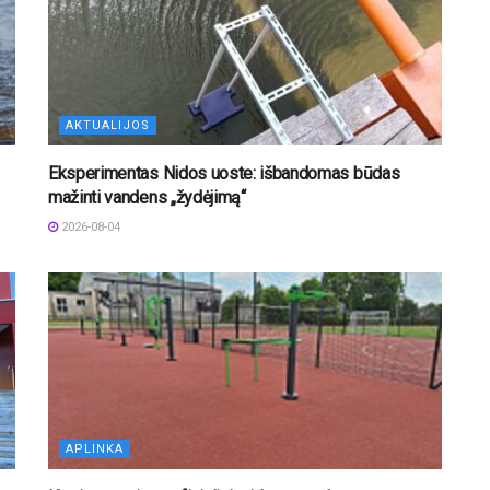
AKTUALIJOS
Eksperimentas Nidos uoste: išbandomas būdas
mažinti vandens „žydėjimą“
2026-08-04
APLINKA