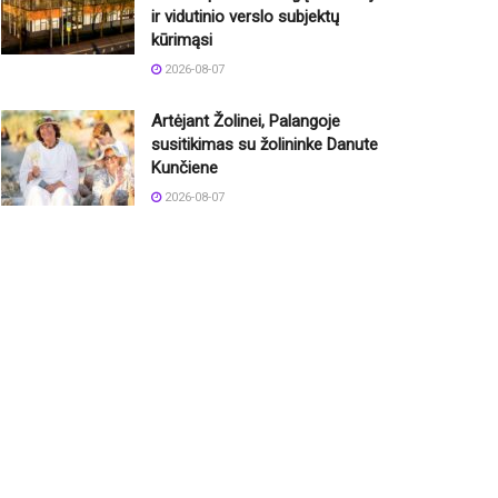
ir vidutinio verslo subjektų
kūrimąsi
2026-08-07
Artėjant Žolinei, Palangoje
susitikimas su žolininke Danute
Kunčiene
2026-08-07