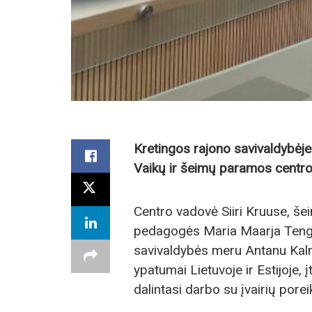
Kretingos rajono savivaldybėje 
Vaikų ir šeimų paramos centro
Centro vadovė Siiri Kruuse, še
pedagogės Maria Maarja Teng i
savivaldybės meru Antanu Kaln
ypatumai Lietuvoje ir Estijoje,
dalintasi darbo su įvairių poreik