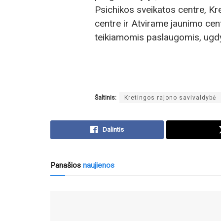
Psichikos sveikatos centre, Kr
centre ir Atvirame jaunimo cent
teikiamomis paslaugomis, ugd
Šaltinis:
Kretingos rajono savivaldybė
Dalintis
Panašios
naujienos