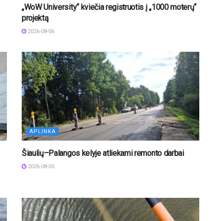
„WoW University“ kviečia registruotis į „1000 moterų“
projektą
2026-08-06
APLINKA
Šiaulių–Palangos kelyje atliekami remonto darbai
2026-08-05