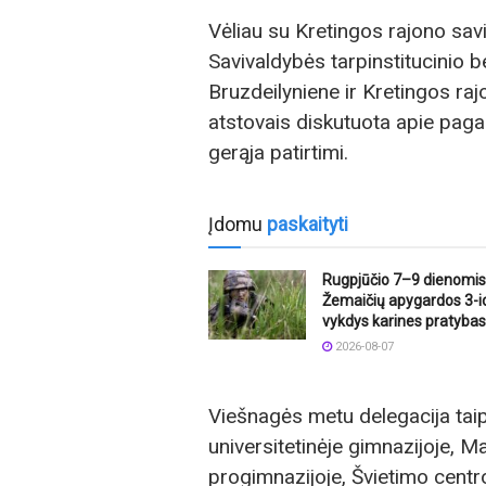
Vėliau su Kretingos rajono sa
Savivaldybės tarpinstitucinio 
Bruzdeilyniene ir Kretingos ra
atstovais diskutuota apie pag
gerąja patirtimi.
Įdomu
paskaityti
Rugpjūčio 7–9 dienomis
Žemaičių apygardos 3-ioj
vykdys karines pratybas
2026-08-07
Viešnagės metu delegacija tai
universitetinėje gimnazijoje, M
progimnazijoje, Švietimo cent