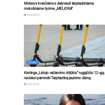
Moterys kviečiamos dalyvauti tarptautiniame
moksliniame tyrime „MELIORA“
2026-08-06
ĮDOMU
Kretinga „Lėtojo važiavimo iššūkiu“ rugpjūčio 12-ąją
ruošiasi paminėti Tarptautinę jaunimo dieną
2026-08-05