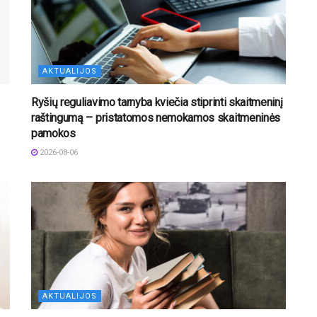
AKTUALIJOS
Ryšių reguliavimo tarnyba kviečia stiprinti skaitmeninį
raštingumą – pristatomos nemokamos skaitmeninės
pamokos
2026-08-06
AKTUALIJOS