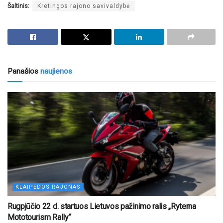
Šaltinis:
Kretingos rajono savivaldybė
Panašios
naujienos
KLAIPĖDOS RAJONAS
Rugpjūčio 22 d. startuos Lietuvos pažinimo ralis „Ryterna
Mototourism Rally“