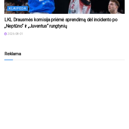
KLAIPĖDA
LKL Drausmės komisija priėmė sprendimą dėl incidento po
„Neptūno“ ir „Juventus“ rungtynių
2026-08-01
Reklama