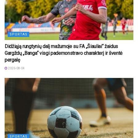
SPORTAS
Didžiąją rungtynių dalį mažumoje su FA „Šiauliai“ žaidus
Gargždų „Banga“ visgi pademonstravo charakterį ir šventė
pergalę
2026-08-04
SPORTAS