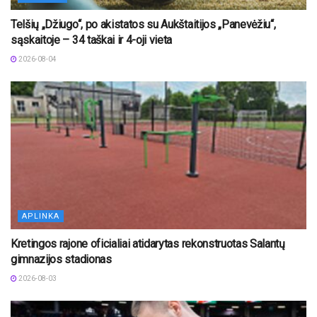
Telšių „Džiugo“, po akistatos su Aukštaitijos „Panevėžiu“,
sąskaitoje – 34 taškai ir 4-oji vieta
2026-08-04
APLINKA
Kretingos rajone oficialiai atidarytas rekonstruotas Salantų
gimnazijos stadionas
2026-08-03