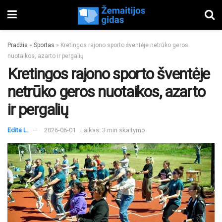
Pradžia
»
Sportas
»
Kretingos rajono sporto šventėje netrūko geros
nuotaikos, azarto ir pergalių
Kretingos rajono sporto šventėje
netrūko geros nuotaikos, azarto
ir pergalių
Edita L.
2026-06-01
Laikas: 3 min skaitymo