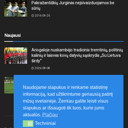
Pakražantiškių Jurginės neįsivaizduojamos be
sūrių
2016-04-26
Naujausi
Ariogaloje nuskambėjo tradicinis tremtinių, politinių
kalinių ir laisvės kovų dalyvių sąskrydis „Su Lietuva
širdy“
2026-08-08
Mažeikių rajono savivaldybė ragina gyventojus
laikytis Kelių eismo taisyklių, tausoti aplinką
Naudojame slapukus ir renkame statistinę
2026-08-08
informaciją, kad užtikrintume geriausią patirtį
mūsų svetainėje. Žemiau galite leisti visus
slapukus ar išsaugoti tik tuos, kurie jums
aktualūs.
Plačiau
Techniniai
Techniniai