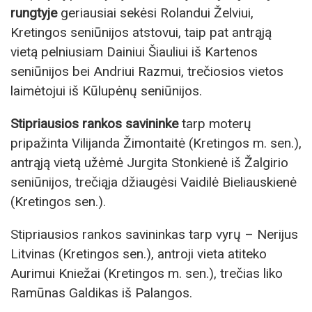
rungtyje
geriausiai sekėsi Rolandui Želviui,
Kretingos seniūnijos atstovui, taip pat antrąją
vietą pelniusiam Dainiui Šiauliui iš Kartenos
seniūnijos bei Andriui Razmui, trečiosios vietos
laimėtojui iš Kūlupėnų seniūnijos.
Stipriausios rankos savininke
tarp moterų
pripažinta Vilijanda Žimontaitė (Kretingos m. sen.),
antrąją vietą užėmė Jurgita Stonkienė iš Žalgirio
seniūnijos, trečiąja džiaugėsi Vaidilė Bieliauskienė
(Kretingos sen.).
Stipriausios rankos savininkas tarp vyrų – Nerijus
Litvinas (Kretingos sen.), antroji vieta atiteko
Aurimui Kniežai (Kretingos m. sen.), trečias liko
Ramūnas Galdikas iš Palangos.