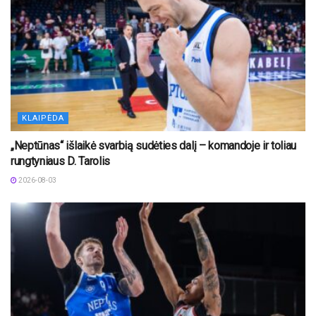
KLAIPĖDA
„Neptūnas“ išlaikė svarbią sudėties dalį – komandoje ir toliau
rungtyniaus D. Tarolis
2026-08-03