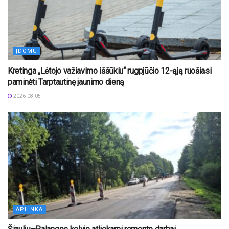
ĮDOMU
Kretinga „Lėtojo važiavimo iššūkiu“ rugpjūčio 12-ąją ruošiasi
paminėti Tarptautinę jaunimo dieną
2026-08-05
APLINKA