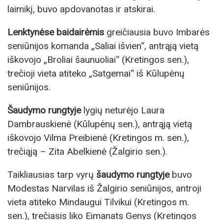
laimikį, buvo apdovanotas ir atskirai.
Lenktynėse baidairėmis
greičiausia buvo Imbarės
seniūnijos komanda „Saliai išvien“, antrąją vietą
iškovojo „Broliai šaunuoliai“ (Kretingos sen.),
trečioji vieta atiteko „Satgemai“ iš Kūlupėnų
seniūnijos.
Šaudymo rungtyje
lygių neturėjo Laura
Dambrauskienė (Kūlupėnų sen.), antrąją vietą
iškovojo Vilma Preibienė (Kretingos m. sen.),
trečiąją – Zita Abelkienė (Žalgirio sen.).
Taikliausias tarp vyrų
šaudymo rungtyje
buvo
Modestas Narvilas iš Žalgirio seniūnijos, antroji
vieta atiteko Mindaugui Tilvikui (Kretingos m.
sen.), trečiasis liko Eimanats Genys (Kretingos