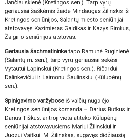
Jančiauskienė (Kretingos sen.). Tarp vyrų
geriausiai šaškėmis žaidė Mindaugas Žilinskis iš
Kretingos seniūnijos, Salantų miesto seniūnijai
atstovavęs Kazimieras Galdikas ir Kazys Rimkus,
Žalgirio seniūnijos atstovas.
Geriausia šachmatininke
tapo Ramunė Ruginienė
(Salantų m. sen.), tarp vyrų geriausiai sekėsi
Vytautui Lapinskui (Kretingos sen.), Ričardui
Dalinkevičiui ir Laimonui Šaulinskiui (Kūlupėnų
sen.).
Spinigavimo varžybose
iš valčių nugalėjo
Kretingos seniūnijos komanda – Darius Butkus ir
Darius Tiškus, antroji vieta atiteko Kūlupėnų
seniūnijai atstovavusiems Mariui Žilinskiui ir
Juozui Vaitkui. M. Žilinskas, sugavęs didžiausią