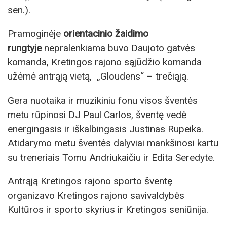
sen.).
Pramoginėje
orientacinio žaidimo
rungtyje
nepralenkiama buvo Daujoto gatvės
komanda, Kretingos rajono sąjūdžio komanda
užėmė antrąją vietą, „Gloudens“ – trečiąją.
Gera nuotaika ir muzikiniu fonu visos šventės
metu rūpinosi DJ Paul Carlos, šventę vedė
energingasis ir iškalbingasis Justinas Rupeika.
Atidarymo metu šventės dalyviai mankšinosi kartu
su treneriais Tomu Andriukaičiu ir Edita Seredyte.
Antrąją Kretingos rajono sporto šventę
organizavo Kretingos rajono savivaldybės
Kultūros ir sporto skyrius ir Kretingos seniūnija.