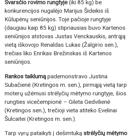
Svarsčio rovimo rungtyje
(iki 85 kg) be
konkurencijos nugalėjo Marijus Šideikis iš
Kūlupėnų seniūnijos. Toje pačioje rungtyje
(daugiau kaip 85 kg) stipriausias buvo Kartenos
seniūnijos atstovas Justas Venckauskis, antrąją
vietą iškovojo Renaldas Lukas (Žalgirio sen.),
trečias liko Enrikas Brežinskas iš Kartenos
seniūnijos.
Rankos taiklumą
pademonstravo Justina
Subačienė (Kretingos m. sen.), pirmąją vietą tarp
moterų užėmusi strėlyčių mėtymo rungtyje, šios
rungties vicečempionė – Gileta Gedvilienė
(Kretingos sen.), trečioji vieta atiteko Evelinai
Šulcaitei (Kretingos m. sen.).
Tarp vyrų pataikyti į dešimtuką
strėlyčių mėtymo