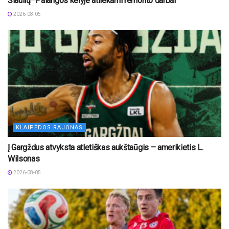
Šiaulių–Palangos kelyje atliekami remonto darbai
2026-08-05
KLAIPĖDOS RAJONAS
Į Gargždus atvyksta atletiškas aukštaūgis – amerikietis L.
Wilsonas
2026-08-05