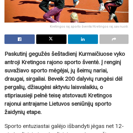
Kretingos raj.sporto šventė/Kretingos raj.sav.nuotr.
Paskutinį gegužės šeštadienį Kurmaičiuose vyko
antroji Kretingos rajono sporto šventė. Į renginį
suvažiavo sporto mėgėjai, jų šeimų nariai,
draugai, sirgaliai. Beveik 200 dalyvių rungėsi dėl
pergalių, džiaugėsi aktyviu laisvalaikiu, o
stipriausieji pelnė teisę atstovauti Kretingos
rajonui antrajame Lietuvos seniūnijų sporto
žaidynių etape.
Sporto entuziastai galėjo išbandyti jėgas net 12-