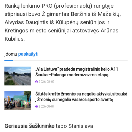
Rankų lenkimo PRO (profesionaolų) rungtyje
stipriausi buvo Žigimantas Beržinis iš Mažeikių,
Alvydas Daugintis iš Kūlupėnų seniūnijos ir
Kretingos miesto seniūnijai atstovavęs Arūnas
Kubilius.
Įdomu
paskaityti
„Via Lietuva“ pradeda magistralinio kelio A11
Šiauliai–Palanga modernizavimo etapą
2026-08-07
Šilutės krašto žmonės su negalia aktyviai įsitraukė
į Žmonių su negalia vasaros sporto šventę
2026-08-07
Geriausia šaškininke
tapo Stanislava