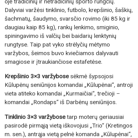
oje tradicinių ir netradicinių sporto rungčių.
Dalyviai varžėsi tinklinio, futbolo, krepšinio, šaškių,
šachmatų, šaudymo, svarsčio rovimo (iki 85 kg ir
daugiau kaip 85 kg), rankų lenkimo, smiginio,
spiningavimo iš valčių bei baidarių lenktynių
rungtyse. Taip pat vyko strėlyčių mėtymo
varžybos, šeimos buvo kviečiamos dalyvauti
smagiose ir įtraukiančiose estafetėse.
Krepšinio 3×3 varžybose
sėkmė šypsojosi
Kūlupėnų seniūnijos komandai „Kūlupėnai“, antroji
vieta atiteko komandai „Kurmaičiai“, trečioji –
komandai „Rondaps“ iš Darbėnų seniūnijos.
Tinklinio 3×3 varžybose
tarp moterų geriausiai
pasirodė pirmąją vietą iškovojusi „Trio“ (Kretingos
m. sen.), antrąja vietą pelnė komanda „Kūlupėnai“,