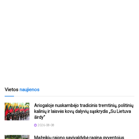
Vietos
naujienos
Ariogaloje nuskambėjo tradicinis tremtinių, politinių
kalinių ir laisvės kovų dalyvių sąskrydis „Su Lietuva
širdy“
2026-08-08
Mažeikių rajono savivaldybė ragina gyventojus