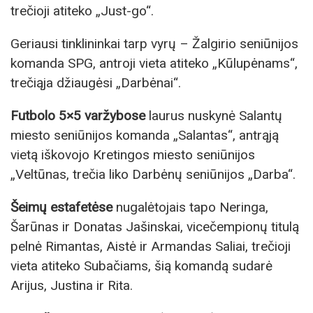
trečioji atiteko „Just-go“.
Geriausi tinklininkai tarp vyrų – Žalgirio seniūnijos
komanda SPG, antroji vieta atiteko „Kūlupėnams“,
trečiąja džiaugėsi „Darbėnai“.
Futbolo 5×5 varžybose
laurus nuskynė Salantų
miesto seniūnijos komanda „Salantas“, antrąją
vietą iškovojo Kretingos miesto seniūnijos
„Veltūnas, trečia liko Darbėnų seniūnijos „Darba“.
Šeimų estafetėse
nugalėtojais tapo Neringa,
Šarūnas ir Donatas Jašinskai, vicečempionų titulą
pelnė Rimantas, Aistė ir Armandas Saliai, trečioji
vieta atiteko Subačiams, šią komandą sudarė
Arijus, Justina ir Rita.