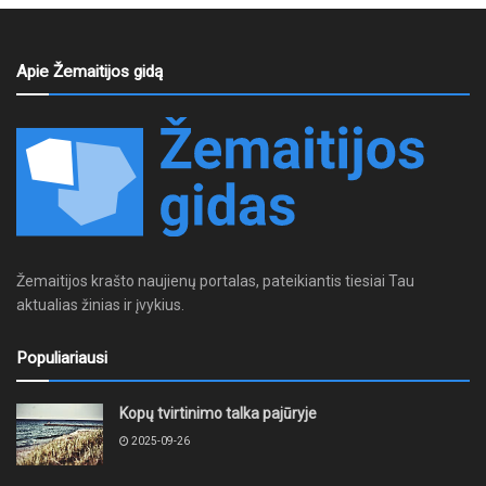
Apie Žemaitijos gidą
Žemaitijos krašto naujienų portalas, pateikiantis tiesiai Tau
aktualias žinias ir įvykius.
Populiariausi
Kopų tvirtinimo talka pajūryje
2025-09-26