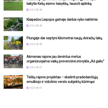
laikytis Kelių eismo taisyklių, tausoti aplinką
2026-08-08
Klaipėdos Liepojos gatvėje darbai vyks naktimis
2026-08-08
Plungėje dar septyni kilometrai naujų dviračių takų
2026-08-08
Akmenės rajone jau devintus metus
organizuojama vaikų prevencinė stovykla „Aš galiu“
2026-08-07
Telšių rajone projektas – skatinti pradedančiųjų
smulkiojo ir vidutinio verslo subjektų kūrimąsi
2026-08-07