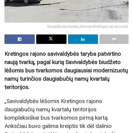
Daugiabučių kvartalų kiemas/Kretingos raj.sav.nuotr.
Kretingos rajono savivaldybės taryba patvirtino
naują tvarką, pagal kurią Savivaldybės biudžeto
lėšomis bus tvarkomos daugiausiai modernizuotų
namų turinčios daugiabučių namų kvartalų
teritorijos.
„Savivaldybės lėšomis Kretingos rajono
daugiabučių namų kvartalų teritorijos
kompleksiškai bus tvarkomos pirmą kartą.
Anksčiau buvo galima kreiptis tik dėl dalinio