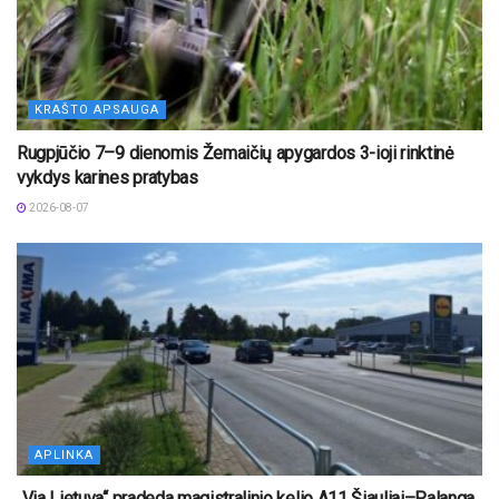
KRAŠTO APSAUGA
Rugpjūčio 7–9 dienomis Žemaičių apygardos 3-ioji rinktinė
vykdys karines pratybas
2026-08-07
APLINKA
„Via Lietuva“ pradeda magistralinio kelio A11 Šiauliai–Palanga