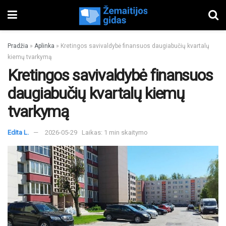
Pradžia
»
Aplinka
»
Kretingos savivaldybė finansuos daugiabučių kvartalų
kiemų tvarkymą
Kretingos savivaldybė finansuos
daugiabučių kvartalų kiemų
tvarkymą
Edita L.
2026-05-29
Laikas: 1 min skaitymo