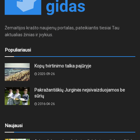
Žemaitijos krašto naujienų portalas, pateikiantis tiesiai Tau
aktualias žinias ir įvykius.
Populiariausi
Kopų tvirtinimo talka pajūryje
2025-09-26
Pakražantiškių Jurginės neįsivaizduojamos be
sūrių
2016-04-26
Naujausi