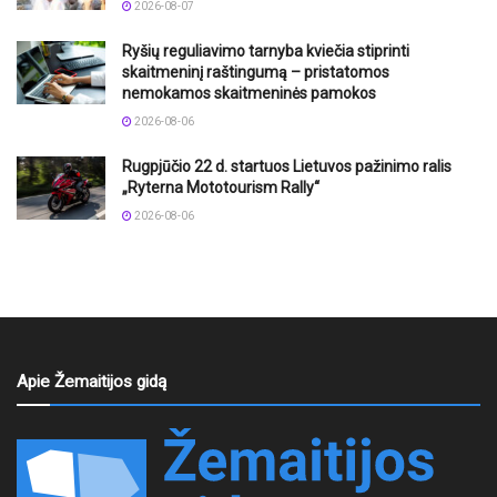
2026-08-07
Ryšių reguliavimo tarnyba kviečia stiprinti
skaitmeninį raštingumą – pristatomos
nemokamos skaitmeninės pamokos
2026-08-06
Rugpjūčio 22 d. startuos Lietuvos pažinimo ralis
„Ryterna Mototourism Rally“
2026-08-06
Apie Žemaitijos gidą