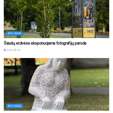
APLINKA
Šiaulių erdvėse eksponuojama fotografijų paroda
2026-08-06
APLINKA