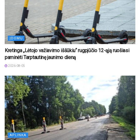
ĮDOMU
Kretinga „Lėtojo važiavimo iššūkiu“ rugpjūčio 12-ąją ruošiasi
paminėti Tarptautinę jaunimo dieną
2026-08-05
APLINKA