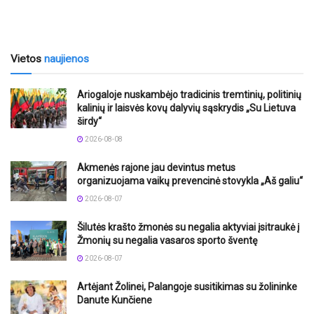
Vietos
naujienos
Ariogaloje nuskambėjo tradicinis tremtinių, politinių
kalinių ir laisvės kovų dalyvių sąskrydis „Su Lietuva
širdy“
2026-08-08
Akmenės rajone jau devintus metus
organizuojama vaikų prevencinė stovykla „Aš galiu“
2026-08-07
Šilutės krašto žmonės su negalia aktyviai įsitraukė į
Žmonių su negalia vasaros sporto šventę
2026-08-07
Artėjant Žolinei, Palangoje susitikimas su žolininke
Danute Kunčiene