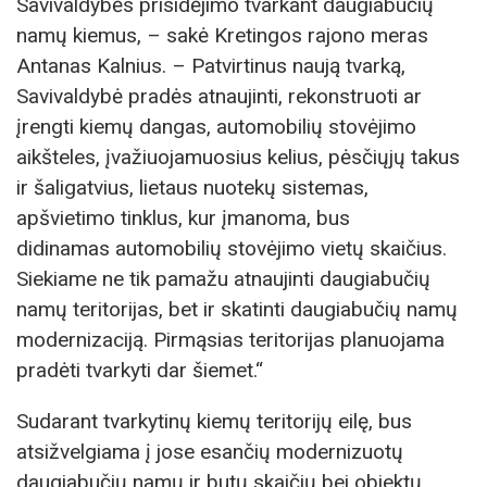
Savivaldybės prisidėjimo tvarkant daugiabučių
namų kiemus, – sakė Kretingos rajono meras
Antanas Kalnius. – Patvirtinus naują tvarką,
Savivaldybė pradės atnaujinti, rekonstruoti ar
įrengti kiemų dangas, automobilių stovėjimo
aikšteles, įvažiuojamuosius kelius, pėsčiųjų takus
ir šaligatvius, lietaus nuotekų sistemas,
apšvietimo tinklus, kur įmanoma, bus
didinamas automobilių stovėjimo vietų skaičius.
Siekiame ne tik pamažu atnaujinti daugiabučių
namų teritorijas, bet ir skatinti daugiabučių namų
modernizaciją. Pirmąsias teritorijas planuojama
pradėti tvarkyti dar šiemet.“
Sudarant tvarkytinų kiemų teritorijų eilę, bus
atsižvelgiama į jose esančių modernizuotų
daugiabučių namų ir butų skaičių bei objektų