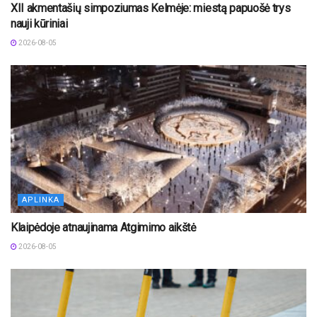
XII akmentašių simpoziumas Kelmėje: miestą papuošė trys
nauji kūriniai
2026-08-05
APLINKA
Klaipėdoje atnaujinama Atgimimo aikštė
2026-08-05