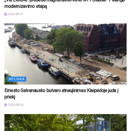
modernizavimo etapą
2026-08-07
APLINKA
Ernesto Galvanausko bulvaro atnaujinimas Klaipėdoje juda į
priekį
2026-08-06