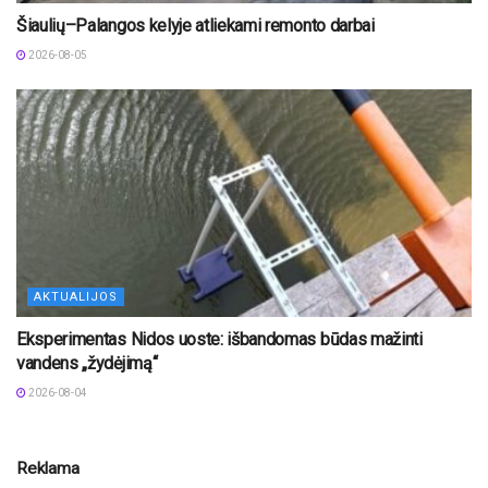
Šiaulių–Palangos kelyje atliekami remonto darbai
2026-08-05
AKTUALIJOS
Eksperimentas Nidos uoste: išbandomas būdas mažinti
vandens „žydėjimą“
2026-08-04
Reklama