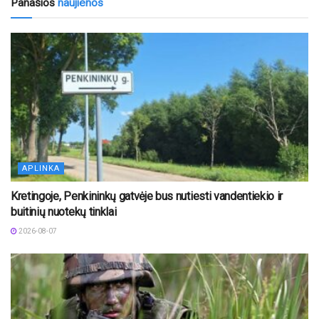
Panašios
naujienos
APLINKA
Kretingoje, Penkininkų gatvėje bus nutiesti vandentiekio ir
buitinių nuotekų tinklai
2026-08-07