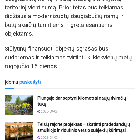
teritorinį vientisumą. Prioritetas bus teikiamas
didžiausią modernizuotų daugiabučių namų ir
butų skaičių turintiems ir greta esantiems
objektams.
Siūlytinų finansuoti objektų sąrašas bus
sudaromas ir teikiamas tvirtinti iki kiekvienų metų
rugpjūčio 15 dienos.
Įdomu
paskaityti
Plungėje dar septyni kilometrai naujų dviračių
takų
2026-08-08
Telšių rajone projektas – skatinti pradedančiųjų
smulkiojo ir vidutinio verslo subjektų kūrimąsi
2026-08-07