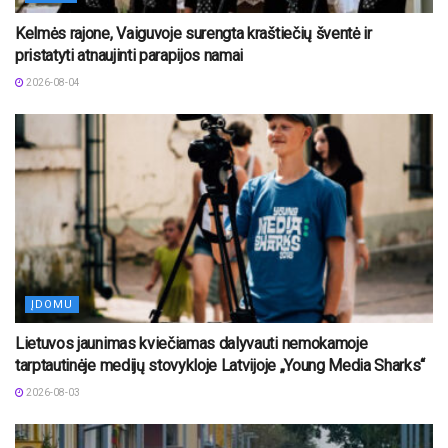
Kelmės rajone, Vaiguvoje surengta kraštiečių šventė ir
pristatyti atnaujinti parapijos namai
2026-08-04
ĮDOMU
Lietuvos jaunimas kviečiamas dalyvauti nemokamoje
tarptautinėje medijų stovykloje Latvijoje „Young Media Sharks“
2026-08-03