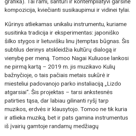
grafika). Tai rami, santūri ir kontempliatyvi garsinė
kompozicija, kviečianti susikaupimui ir vidinei tylai.
Kūrinys atliekamas unikaliu instrumentu, kuriame
susitinka tradicija ir eksperimentas: japoniško
šilko stygos ir lietuvišku linu įtemptas būgnas. Šis
subtilus derinys atskleidžia kultūrų dialogą ir
vienybę per meną. Tomoo Nagai Kuliuose lankosi
ne pirmą kartą – 2019 m. jis muzikavo Kulių
bažnyčioje, o tais pačiais metais sukūrė ir
miesteliui padovanojo parko instaliaciją „Lizdo
atgarsiai“. Šis projektas – tarsi ankstesnės
patirties tąsa, dar labiau gilinanti ryšį tarp
muzikos, erdvės ir klausytojo. Tomoo ne tik kuria
ir atlieka muziką, bet ir pats gamina instrumentus
iš įvairių gamtoje randamų medžiagų