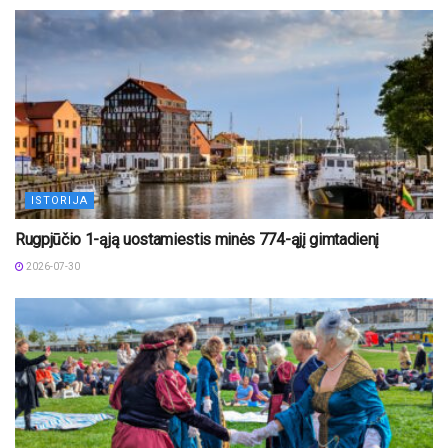
ISTORIJA
Rugpjūčio 1-ąją uostamiestis minės 774-ąjį gimtadienį
2026-07-30