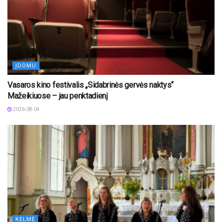
ĮDOMU
Vasaros kino festivalis „Sidabrinės gervės naktys“
Mažeikiuose – jau penktadienį
2026-08-04
KELMĖ