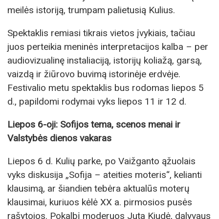
meilės istoriją, trumpam palietusią Kulius.
Spektaklis remiasi tikrais vietos įvykiais, tačiau
juos perteikia meninės interpretacijos kalba – per
audiovizualinę instaliaciją, istorijų koliažą, garsą,
vaizdą ir žiūrovo buvimą istorinėje erdvėje.
Festivalio metu spektaklis bus rodomas liepos 5
d., papildomi rodymai vyks liepos 11 ir 12 d.
Liepos 6-oji: Sofijos tema, scenos menai ir
Valstybės dienos vakaras
Liepos 6 d. Kulių parke, po Vaižganto ąžuolais
vyks diskusija „Sofija – ateities moteris“, kelianti
klausimą, ar šiandien tebėra aktualūs moterų
klausimai, kuriuos kėlė XX a. pirmosios pusės
rašytojos. Pokalbį moderuos Juta Kiudė, dalyvaus