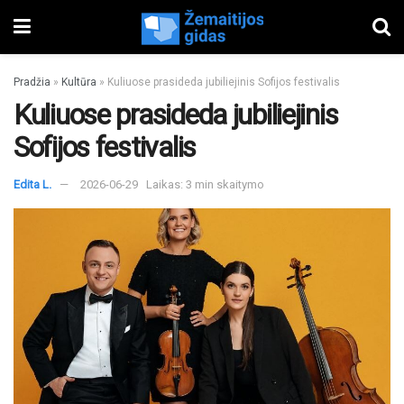
Pradžia
»
Kultūra
»
Kuliuose prasideda jubiliejinis Sofijos festivalis
Kuliuose prasideda jubiliejinis
Sofijos festivalis
Edita L.
2026-06-29
Laikas: 3 min skaitymo