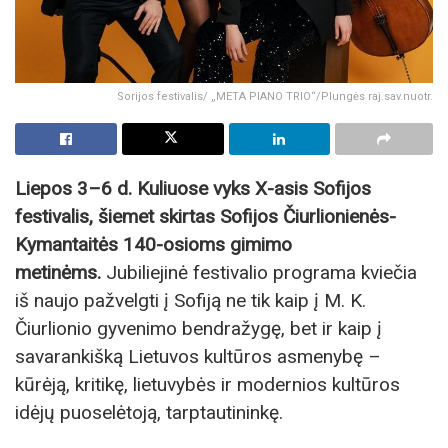
Sorijos festivalis/ „META PIANO TRIO“/Plungės raj.sav.nuotr.
Liepos 3–6 d. Kuliuose vyks X-asis Sofijos
festivalis, šiemet skirtas Sofijos Čiurlionienės-
Kymantaitės 140-osioms gimimo
metinėms.
Jubiliejinė festivalio programa kviečia
iš naujo pažvelgti į Sofiją ne tik kaip į M. K.
Čiurlionio gyvenimo bendražygę, bet ir kaip į
savarankišką Lietuvos kultūros asmenybę –
kūrėją, kritikę, lietuvybės ir modernios kultūros
idėjų puoselėtoją, tarptautininkę.