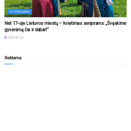
GYVENIMAS
Net 17-oje Lietuvos miestų – kvietimas senjorams: „Švęskime
gyvenimą čia ir dabar!“
2026-07-30
Reklama