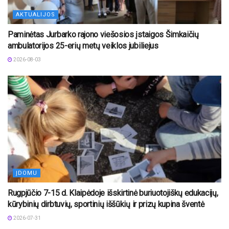
AKTUALIJOS
Paminėtas Jurbarko rajono viešosios įstaigos Šimkaičių
ambulatorijos 25-erių metų veiklos jubiliejus
2026-08-03
ĮDOMU
Rugpjūčio 7-15 d. Klaipėdoje išskirtinė buriuotojiškų edukacijų,
kūrybinių dirbtuvių, sportinių iššūkių ir prizų kupina šventė
2026-07-31