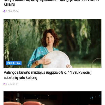
MUNDI
2026-08-04
KULTŪRA
Palangos kurorto muziejus rugpjūčio 8 d. 11 val. kviečia į
sutartinių rato kelionę
2026-08-04