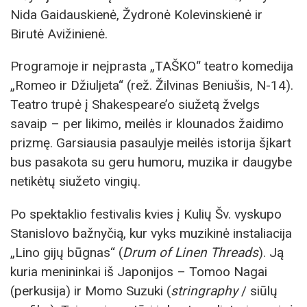
Nida Gaidauskienė, Žydronė Kolevinskienė ir
Birutė Avižinienė.
Programoje ir neįprasta „TAŠKO“ teatro komedija
„Romeo ir Džiuljeta“ (rež. Žilvinas Beniušis, N-14).
Teatro trupė į Shakespeare’o siužetą žvelgs
savaip – per likimo, meilės ir klounados žaidimo
prizmę. Garsiausia pasaulyje meilės istorija šįkart
bus pasakota su geru humoru, muzika ir daugybe
netikėtų siužeto vingių.
Po spektaklio festivalis kvies į Kulių Šv. vyskupo
Stanislovo bažnyčią, kur vyks muzikinė instaliacija
„Lino gijų būgnas“ (
Drum of Linen Threads
). Ją
kuria menininkai iš Japonijos – Tomoo Nagai
(perkusija) ir Momo Suzuki (
stringraphy
/ siūlų