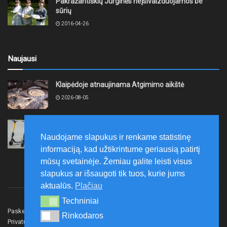
Pakražantiškių Jurginės neįsivaizduojamos be
sūrių
2016-04-26
Naujausi
Klaipėdoje atnaujinama Atgimimo aikštė
2026-08-05
Kretinga „Lėtojo važiavimo iššūkiu“ rugpjūčio 12-ąją
ruošiasi paminėti Tarptautinę jaunimo dieną
Naudojame slapukus ir renkame statistinę
2026-08-05
informaciją, kad užtikrintume geriausią patirtį
mūsų svetainėje. Žemiau galite leisti visus
slapukus ar išsaugoti tik tuos, kurie jums
aktualūs.
Plačiau
Techniniai
Techniniai
Paskelbk naujieną
Rašyti redakcijai
Reklama
Rinkodaros
Rinkodaros
Privatumo politika
Susisiekite