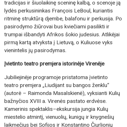
tradicijas ir šiuolaikinę sceninę kalbą, o scenoje ją
lydės perkusininkas François LeBoul, kuriantis
ritminę struktūrą djembe, balafonu ir perkusija. Po
pasirodymo žiūrovai bus kviečiami pasilikti ir
trumpai išbandyti Afrikos šokio judesius. Atlikėjai
pirmą kartą atvyksta į Lietuvą, o Kuliuose vyks
vienintelis jų pasirodymas.
Įvietinto teatro premjera istorinėje Virenėje
Jubiliejinėje programoje pristatoma įvietinto
teatro premjera „Liudijant su bangos ženklu“
(autorė – Raimonda Masalskienė), vyksianti Kulių
bažnyčios XVIII a. Virenės pastato erdvėse.
Kamerinis spektaklis–ekskursija jungia Kulių
miestelio atmintį, vienuolių, kunigų ir knygnešių
laikmečius bei Sofijos ir Konstantino Čiurlionių