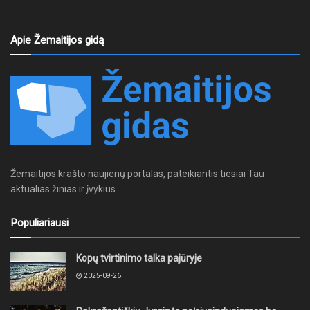
Apie Žemaitijos gidą
Žemaitijos krašto naujienų portalas, pateikiantis tiesiai Tau
aktualias žinias ir įvykius.
Populiariausi
Kopų tvirtinimo talka pajūryje
2025-09-26