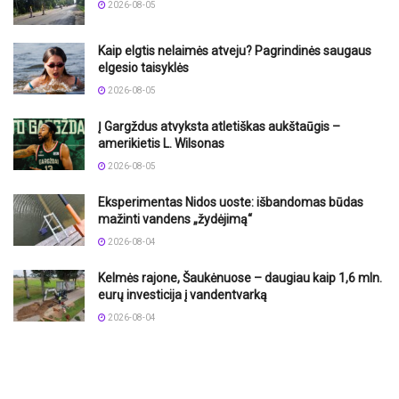
2026-08-05
Kaip elgtis nelaimės atveju? Pagrindinės saugaus
elgesio taisyklės
2026-08-05
Į Gargždus atvyksta atletiškas aukštaūgis –
amerikietis L. Wilsonas
2026-08-05
Eksperimentas Nidos uoste: išbandomas būdas
mažinti vandens „žydėjimą“
2026-08-04
Kelmės rajone, Šaukėnuose – daugiau kaip 1,6 mln.
eurų investicija į vandentvarką
2026-08-04