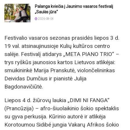
Palanga kviečia į Jaunimo vasaros festivalį
„Saulės jūra“
2026-08-04
Festivalio vasaros sezonas prasidės liepos 3 d.
19 val. atsinaujinusioje Kulių kultūros centro
salėje. Festivalį atidarys „META PIANO TRIO“ –
trys ryškūs jaunosios kartos Lietuvos atlikėjai:
smuikininkė Marija Pranskutė, violončelininkas
Deividas Dumčius ir pianistė Julija
Bagdonavičiūtė.
Liepos 4 d. žiūrovų laukia „DIMI NI FANGA“
(Prancūzija) – afro-šiuolaikinio šokio spektaklis
su gyva perkusija. Kūrinio autorė ir atlikėja
Korotoumou Sidibé jungia Vakarų Afrikos šokio