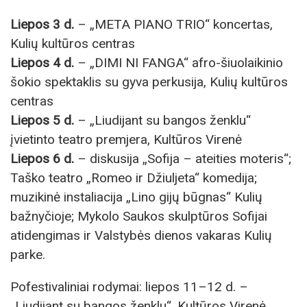
Liepos 3 d.
– „META PIANO TRIO“ koncertas,
Kulių kultūros centras
Liepos 4 d.
– „DIMI NI FANGA“ afro-šiuolaikinio
šokio spektaklis su gyva perkusija, Kulių kultūros
centras
Liepos 5 d.
– „Liudijant su bangos ženklu“
įvietinto teatro premjera, Kultūros Virenė
Liepos 6 d.
– diskusija „Sofija – ateities moteris“;
Taško teatro „Romeo ir Džiuljeta“ komedija;
muzikinė instaliacija „Lino gijų būgnas“ Kulių
bažnyčioje; Mykolo Saukos skulptūros Sofijai
atidengimas ir Valstybės dienos vakaras Kulių
parke.
Pofestivaliniai rodymai: liepos 11–12 d. –
„Liudijant su bangos ženklu“, Kultūros Virenė.