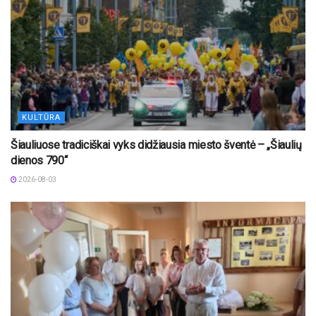
KULTŪRA
Šiauliuose tradiciškai vyks didžiausia miesto šventė – „Šiaulių
dienos 790“
2026-08-03