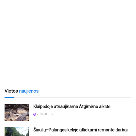
Vietos
naujienos
Klaipėdoje atnaujinama Atgimimo aikštė
2026-08-05
Šiaulių–Palangos kelyje atliekami remonto darbai