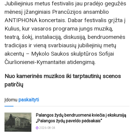
Jubiliejinius metus festivalis jau pradėjo gegužės
mėnesį įžanginiais Prancūzijos ansamblio
ANTIPHONA koncertais. Dabar festivalis grįžta į
Kulius, kur vasaros programa jungs muziką,
teatrą, šokį, instaliaciją, diskusiją, bendruomenės
tradicijas ir vieną svarbiausių jubiliejinių metų
akcentų – Mykolo Saukos skulptūros Sofijai
Čiurlionienei-Kymantaitei atidengimą.
Nuo kamerinės muzikos iki tarptautinių scenos
patirčių
Įdomu
paskaityti
Palangos žydų bendruomenė kviečia į ekskursiją
„Palangos žydų paveldo pėdsakais“
2026-08-04