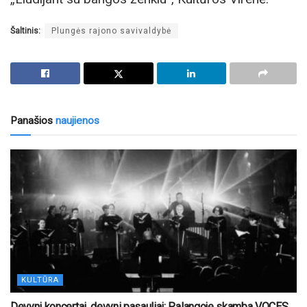
Šaltinis:
Plungės rajono savivaldybė
Panašios
naujienos
KULTŪRA
Devyni koncertai, devyni pasauliai: Palangoje skamba VOCES