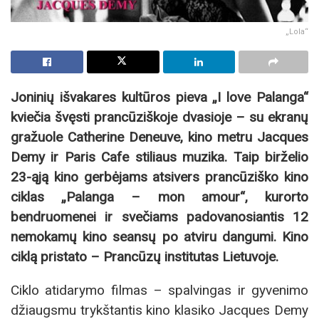
„Lola“
Joninių išvakares kultūros pieva „I love Palanga“
kviečia švęsti prancūziškoje dvasioje – su ekranų
gražuole Catherine Deneuve, kino metru Jacques
Demy ir Paris Cafe stiliaus muzika. Taip birželio
23-ąją kino gerbėjams atsivers prancūziško kino
ciklas „Palanga – mon amour“, kurorto
bendruomenei ir svečiams padovanosiantis 12
nemokamų kino seansų po atviru dangumi. Kino
ciklą pristato – Prancūzų institutas Lietuvoje.
Ciklo atidarymo filmas – spalvingas ir gyvenimo
džiaugsmu trykštantis kino klasiko Jacques Demy