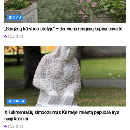
ĮDOMU
„Gargždų kūrybos stotyje“ – dar viena renginių kupina savaitė
2026-08-05
APLINKA
XII akmentašių simpoziumas Kelmėje: miestą papuošė trys
nauji kūriniai
2026-08-05