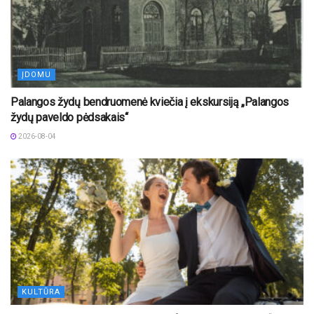
ĮDOMU
Palangos žydų bendruomenė kviečia į ekskursiją „Palangos
žydų paveldo pėdsakais“
2026-08-04
KULTŪRA