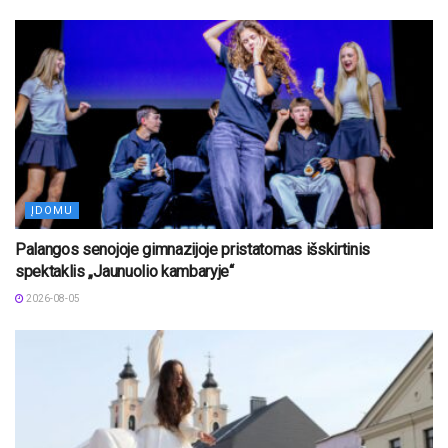
ĮDOMU
Palangos senojoje gimnazijoje pristatomas išskirtinis
spektaklis „Jaunuolio kambaryje“
2026-08-05