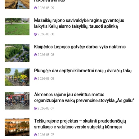
2026-08-09
Mažeikių rajono savivaldybė ragina gyventojus
laikytis Kelių eismo taisyklių, tausoti aplinką
2026-08-08
Klaipėdos Liepojos gatvėje darbai vyks naktimis
2026-08-08
Plungėje dar septyni kilometrai naujų dviračių takų
2026-08-08
Akmenės rajone jau devintus metus
organizuojama vaikų prevencinė stovykla „Aš galiu“
2026-08-07
Telšių rajone projektas – skatinti pradedančiųjų
smulkiojo ir vidutinio verslo subjektų kūrimąsi
2026-08-07