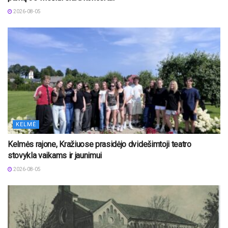
2026-08-05
KELMĖ
Kelmės rajone, Kražiuose prasidėjo dvidešimtoji teatro
stovykla vaikams ir jaunimui
2026-08-05