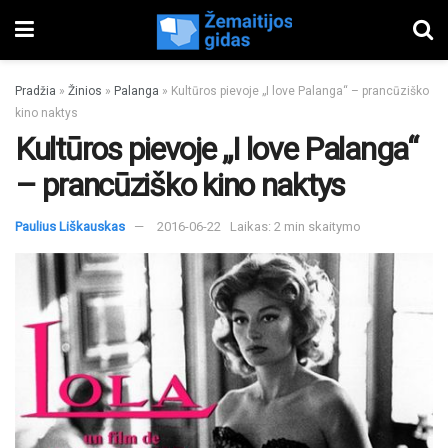
Pradžia
»
Žinios
»
Palanga
»
Kultūros pievoje „I love Palanga“ – prancūziško
kino naktys
Kultūros pievoje „I love Palanga“
– prancūziško kino naktys
Paulius Liškauskas
2016-06-22
Laikas: 2 min skaitymo