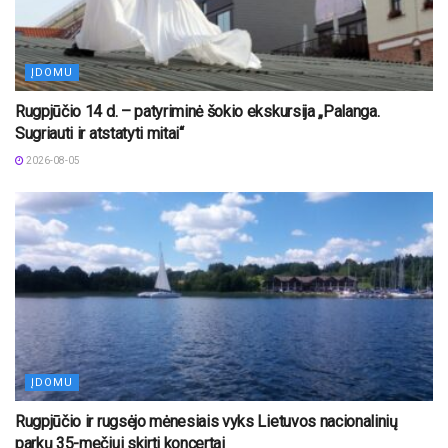
ĮDOMU
Rugpjūčio 14 d. – patyriminė šokio ekskursija „Palanga.
Sugriauti ir atstatyti mitai“
2026-08-05
ĮDOMU
Rugpjūčio ir rugsėjo mėnesiais vyks Lietuvos nacionalinių
parkų 35-mečiui skirti koncertai