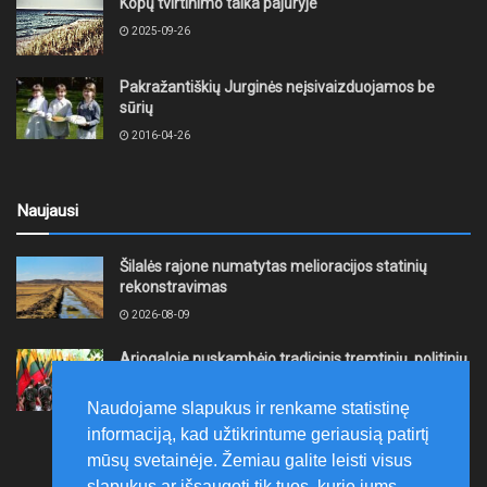
Kopų tvirtinimo talka pajūryje
2025-09-26
Pakražantiškių Jurginės neįsivaizduojamos be
sūrių
2016-04-26
Naujausi
Šilalės rajone numatytas melioracijos statinių
rekonstravimas
2026-08-09
Ariogaloje nuskambėjo tradicinis tremtinių, politinių
kalinių ir laisvės kovų dalyvių sąskrydis „Su Lietuva
širdy“
Naudojame slapukus ir renkame statistinę
2026-08-08
informaciją, kad užtikrintume geriausią patirtį
mūsų svetainėje. Žemiau galite leisti visus
slapukus ar išsaugoti tik tuos, kurie jums