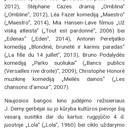
2012), Stéphane Cazes dramą „Omblina“
(„Ombline“, 2012), Léa Fazer komediją „Maestro“
(„Maestro“, 2014), Mia Hansen-Løve filmus „Už
viską atleista“ („Tout est pardonné“, 2006) bei
„Edenas“ („Eden“, 2014), Antonin Peretjatko
komediją „Blondinė, brunetė ir karinis paradas“
(„La fille du 14 juillet“, 2013), Bruno Podalydès
komediją „Parko suoliukai“ („Bancs publics
(Versailles rive droite)“, 2009), Christophe Honoré
muzikinę komediją „Meilės dainos“ („Les
chansons d’amour“, 2007).
Naujosios bangos kino judėjimo režisieriaus
J. Demy gerbėjai su jo kūryba kultūros pievoje šią
vasarą susitiks dar du kartus: rugpjūčio 4 d.
juostoje „Lola“ („Lola“, 1960) bei ciklo uždarymo