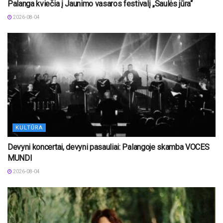
Palanga kviečia į Jaunimo vasaros festivalį „Saulės jūra“
2026-08-04
KULTŪRA
Devyni koncertai, devyni pasauliai: Palangoje skamba VOCES
MUNDI
2026-08-04