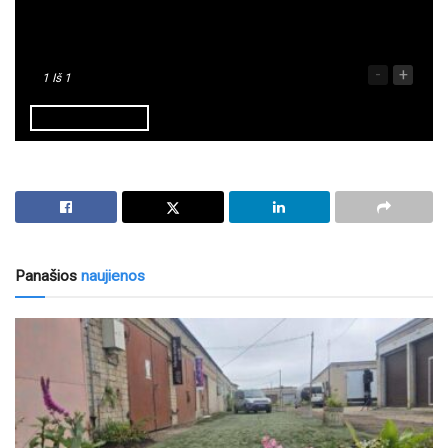
-
+
1
Iš 1
Panašios
naujienos