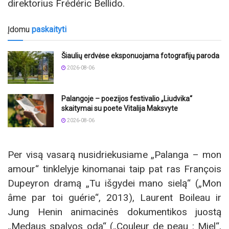
direktorius Frédéric Bellido.
Įdomu
paskaityti
Šiaulių erdvėse eksponuojama fotografijų paroda
2026-08-06
Palangoje – poezijos festivalio „Liudvika“
skaitymai su poete Vitalija Maksvyte
2026-08-06
Per visą vasarą nusidriekusiame „Palanga – mon
amour“ tinklelyje kinomanai taip pat ras François
Dupeyron dramą „Tu išgydei mano sielą“ („Mon
âme par toi guérie“, 2013), Laurent Boileau ir
Jung Henin animacinės dokumentikos juostą
„Medaus spalvos oda“ („Couleur de peau : Miel“,