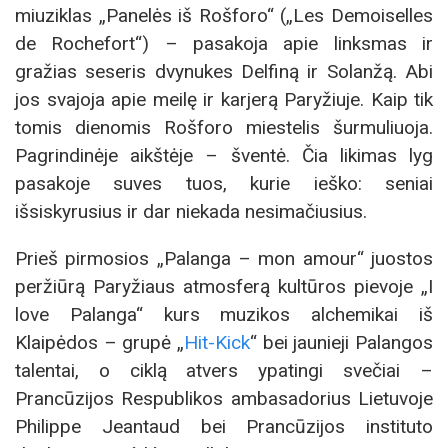
miuziklas „Panelės iš Rošforo“ („Les Demoiselles
de Rochefort“) – pasakoja apie linksmas ir
gražias seseris dvynukes Delfiną ir Solanžą. Abi
jos svajoja apie meilę ir karjerą Paryžiuje. Kaip tik
tomis dienomis Rošforo miestelis šurmuliuoja.
Pagrindinėje aikštėje – šventė. Čia likimas lyg
pasakoje suves tuos, kurie ieško: seniai
išsiskyrusius ir dar niekada nesimačiusius.
Prieš pirmosios „Palanga – mon amour“ juostos
peržiūrą Paryžiaus atmosferą kultūros pievoje „I
love Palanga“ kurs muzikos alchemikai iš
Klaipėdos – grupė „
Hit-Kick
“ bei jaunieji Palangos
talentai, o ciklą atvers ypatingi svečiai –
Prancūzijos Respublikos ambasadorius Lietuvoje
Philippe Jeantaud bei Prancūzijos instituto