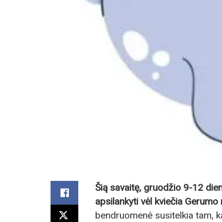
Šią savaitę, gruodžio 9-12 die
apsilankyti vėl kviečia Gerum
bendruomenė susitelkia tam, ka