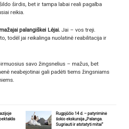
šildo širdis, bet ir tampa labai reali pagalba
iai reikia.
ažajai palangiškei Lėjai.
Jai – vos treji.
 todėl jai reikalinga nuolatinė reabilitacija ir
 pirmuosius savo žingsnelius – mažus, bet
omenė neabejotinai gali padėti tiems žingsniams
sniems.
azijoje
Rugpjūčio 14 d. – patyriminė
pektaklis
šokio ekskursija „Palanga.
Sugriauti ir atstatyti mitai“