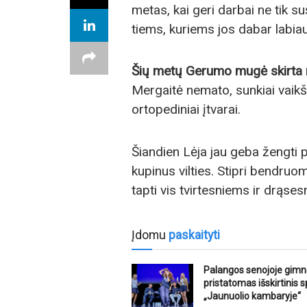
metas, kai geri darbai ne tik su
tiems, kuriems jos dabar labiaus
Šių metų Gerumo mugė skirta m
Mergaitė nemato, sunkiai vaikšto,
ortopediniai įtvarai.
Šiandien Lėja jau geba žengti
kupinus vilties. Stipri bendru
tapti vis tvirtesniems ir drąse
Įdomu
paskaityti
Palangos senojoje gimn
pristatomas išskirtinis s
„Jaunuolio kambaryje“