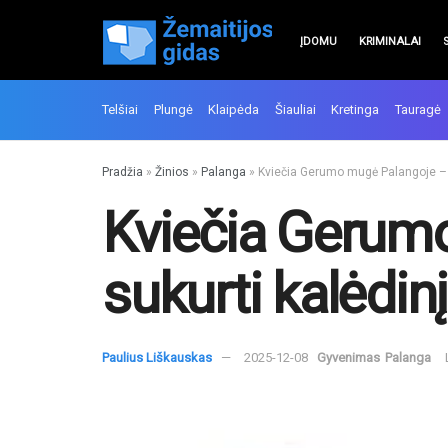
ĮDOMU
KRIMINALAI
Telšiai
Plungė
Klaipėda
Šiauliai
Kretinga
Tauragė
Pradžia
»
Žinios
»
Palanga
»
Kviečia Gerumo mugė Palangoje – p
Kviečia Gerum
sukurti kalėdin
Paulius Liškauskas
2025-12-08
Gyvenimas
Palanga