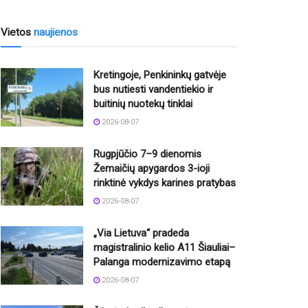
Vietos
naujienos
Kretingoje, Penkininkų gatvėje
bus nutiesti vandentiekio ir
buitinių nuotekų tinklai
2026-08-07
Rugpjūčio 7–9 dienomis
Žemaičių apygardos 3-ioji
rinktinė vykdys karines pratybas
2026-08-07
„Via Lietuva“ pradeda
magistralinio kelio A11 Šiauliai–
Palanga modernizavimo etapą
2026-08-07