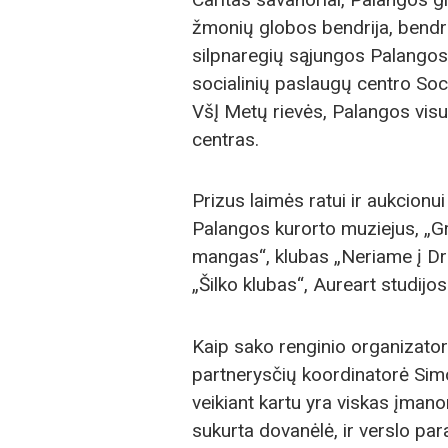
žmonių globos bendrija, bendr
silpnaregių sąjungos Palangos f
socialinių paslaugų centro Soc
VšĮ Metų rievės, Palangos visu
centras.
Prizus laimės ratui ir aukcionu
Palangos kurorto muziejus, „G
mangas“, klubas „Neriame į Dr
„Šilko klubas“, Aureart studijos 
Kaip sako renginio organizato
partnerysčių koordinatorė Si
veikiant kartu yra viskas įmanom
sukurta dovanėlė, ir verslo p