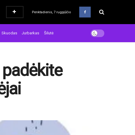
Penktadienis, 7 rugpjūčio
Skuodas
Jurbarkas
Šilutė
 padėkite
ėjai