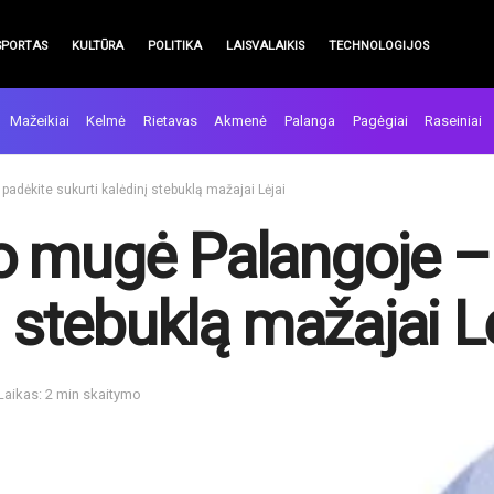
SPORTAS
KULTŪRA
POLITIKA
LAISVALAIKIS
TECHNOLOGIJOS
Mažeikiai
Kelmė
Rietavas
Akmenė
Palanga
Pagėgiai
Raseiniai
adėkite sukurti kalėdinį stebuklą mažajai Lėjai
o mugė Palangoje –
į stebuklą mažajai L
Laikas: 2 min skaitymo