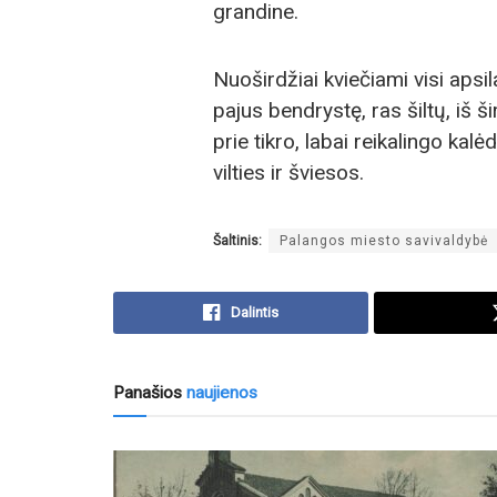
grandine.
Nuoširdžiai kviečiami visi apsi
pajus bendrystę, ras šiltų, iš š
prie tikro, labai reikalingo ka
vilties ir šviesos.
Šaltinis:
Palangos miesto savivaldybė
Dalintis
Panašios
naujienos