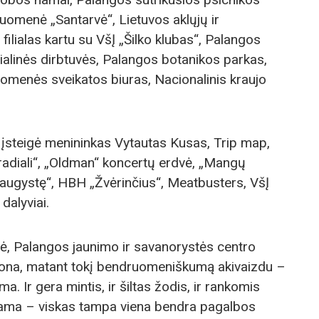
uomenė „Santarvė“, Lietuvos aklųjų ir
ilialas kartu su VšĮ „Šilko klubas“, Palangos
ialinės dirbtuvės, Palangos botanikos parkas,
omenės sveikatos biuras, Nacionalinis kraujo
i įsteigė menininkas Vytautas Kusas, Trip map,
radiali“, „Oldman“ koncertų erdvė, „Mangų
augystę“, HBH „Žvėrinčius“, Meatbusters, VšĮ
dalyviai.
rė, Palangos jaunimo ir savanorystės centro
mona, matant tokį bendruomeniškumą akivaizdu –
a. Ir gera mintis, ir šiltas žodis, ir rankomis
arama – viskas tampa viena bendra pagalbos