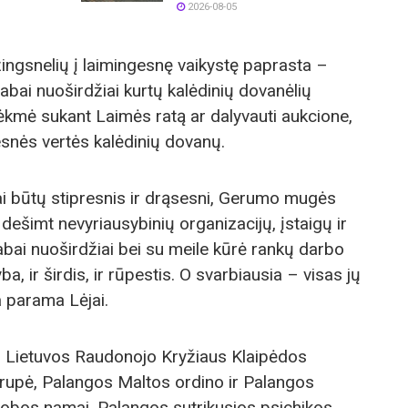
2026-08-05
žingsnelių į laimingesnę vaikystę paprasta –
abai nuoširdžiai kurtų kalėdinių dovanėlių
ėkmė sukant Laimės ratą ar dalyvauti aukcione,
esnės vertės kalėdinių dovanų.
i būtų stipresnis ir drąsesni, Gerumo mugės
 dešimt nevyriausybinių organizacijų, įstaigų ir
bai nuoširdžiai bei su meile kūrė rankų darbo
ba, ir širdis, ir rūpestis. O svarbiausia – visas jų
a parama Lėjai.
: Lietuvos Raudonojo Kryžiaus Klaipėdos
rupė, Palangos Maltos ordino ir Palangos
lobos namai, Palangos sutrikusios psichikos