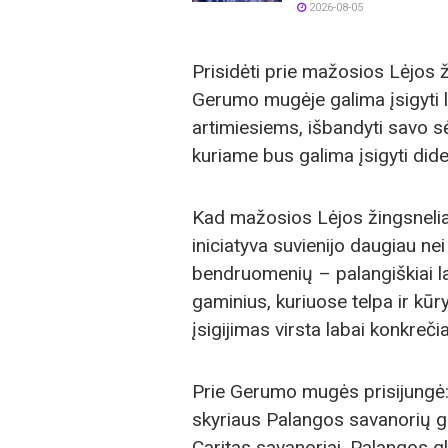
2026-08-05
Prisidėti prie mažosios Lėjos 
Gerumo mugėje galima įsigyti l
artimiesiems, išbandyti savo s
kuriame bus galima įsigyti did
Kad mažosios Lėjos žingsnelia
iniciatyva suvienijo daugiau nei
bendruomenių – palangiškiai la
gaminius, kuriuose telpa ir kūry
įsigijimas virsta labai konkreči
Prie Gerumo mugės prisijungė
skyriaus Palangos savanorių g
Caritas savanoriai, Palangos g