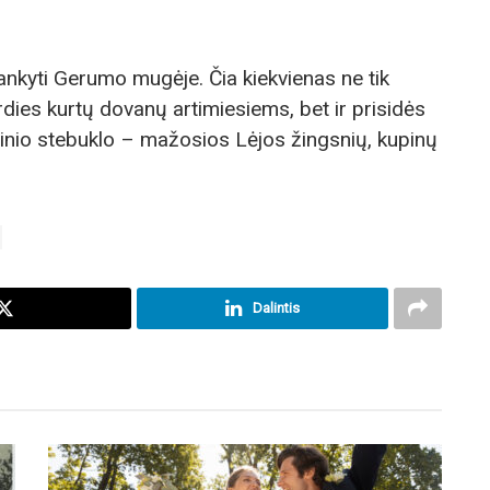
lankyti Gerumo mugėje. Čia kiekvienas ne tik
irdies kurtų dovanų artimiesiems, bet ir prisidės
lėdinio stebuklo – mažosios Lėjos žingsnių, kupinų
Dalintis