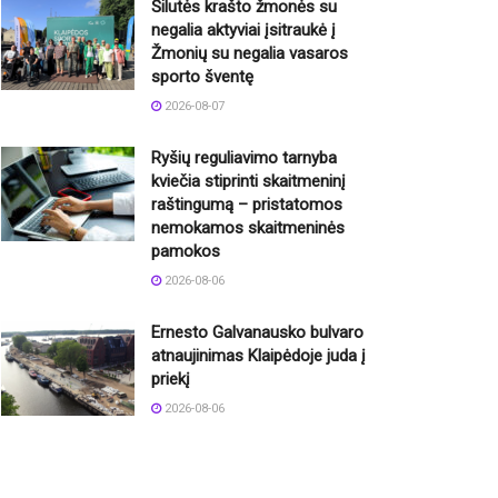
Šilutės krašto žmonės su
negalia aktyviai įsitraukė į
Žmonių su negalia vasaros
sporto šventę
2026-08-07
Ryšių reguliavimo tarnyba
kviečia stiprinti skaitmeninį
raštingumą – pristatomos
nemokamos skaitmeninės
pamokos
2026-08-06
Ernesto Galvanausko bulvaro
atnaujinimas Klaipėdoje juda į
priekį
2026-08-06