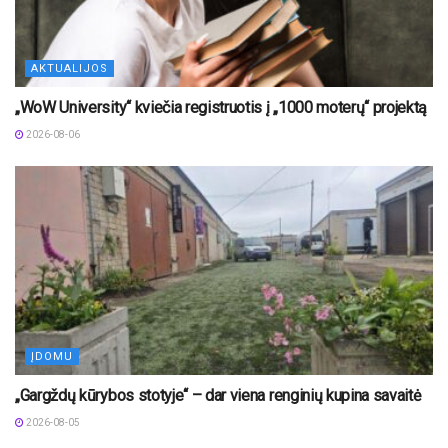
AKTUALIJOS
„WoW University“ kviečia registruotis į „1000 moterų“ projektą
2026-08-06
ĮDOMU
„Gargždų kūrybos stotyje“ – dar viena renginių kupina savaitė
2026-08-05