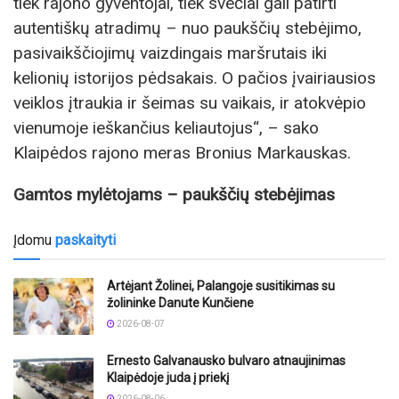
tiek rajono gyventojai, tiek svečiai gali patirti
autentiškų atradimų – nuo paukščių stebėjimo,
pasivaikščiojimų vaizdingais maršrutais iki
kelionių istorijos pėdsakais. O pačios įvairiausios
veiklos įtraukia ir šeimas su vaikais, ir atokvėpio
vienumoje ieškančius keliautojus“, – sako
Klaipėdos rajono meras Bronius Markauskas.
Gamtos mylėtojams – paukščių stebėjimas
Įdomu
paskaityti
Artėjant Žolinei, Palangoje susitikimas su
žolininke Danute Kunčiene
2026-08-07
Ernesto Galvanausko bulvaro atnaujinimas
Klaipėdoje juda į priekį
2026-08-06