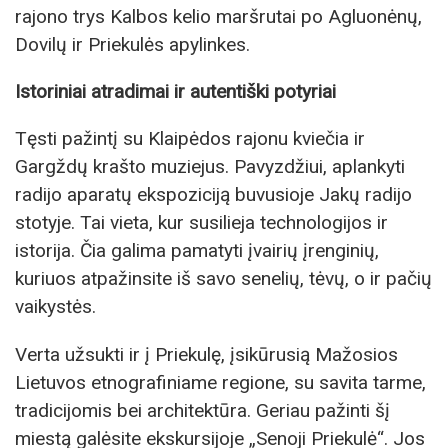
rajono trys Kalbos kelio maršrutai po Agluonėnų,
Dovilų ir Priekulės apylinkes.
Istoriniai atradimai ir autentiški potyriai
Tęsti pažintį su Klaipėdos rajonu kviečia ir
Gargždų krašto muziejus. Pavyzdžiui, aplankyti
radijo aparatų ekspoziciją buvusioje Jakų radijo
stotyje. Tai vieta, kur susilieja technologijos ir
istorija. Čia galima pamatyti įvairių įrenginių,
kuriuos atpažinsite iš savo senelių, tėvų, o ir pačių
vaikystės.
Verta užsukti ir į Priekulę, įsikūrusią Mažosios
Lietuvos etnografiniame regione, su savita tarme,
tradicijomis bei architektūra. Geriau pažinti šį
miestą galėsite ekskursijoje „Senoji Priekulė“. Jos