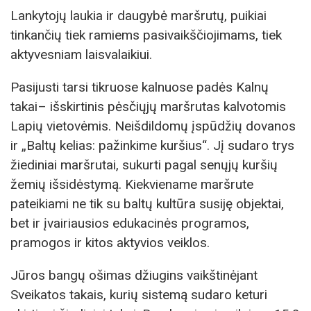
Lankytojų laukia ir daugybė maršrutų, puikiai
tinkančių tiek ramiems pasivaikščiojimams, tiek
aktyvesniam laisvalaikiui.
Pasijusti tarsi tikruose kalnuose padės Kalnų
takai– išskirtinis pėsčiųjų maršrutas kalvotomis
Lapių vietovėmis. Neišdildomų įspūdžių dovanos
ir „Baltų kelias: pažinkime kuršius“. Jį sudaro trys
žiediniai maršrutai, sukurti pagal senųjų kuršių
žemių išsidėstymą. Kiekviename maršrute
pateikiami ne tik su baltų kultūra susiję objektai,
bet ir įvairiausios edukacinės programos,
pramogos ir kitos aktyvios veiklos.
Jūros bangų ošimas džiugins vaikštinėjant
Sveikatos takais, kurių sistemą sudaro keturi