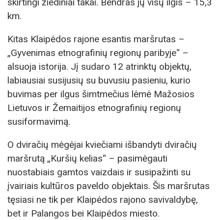
skirtingi žiediniai takai. Bendras jų visų ilgis – 15,3
km.
Kitas Klaipėdos rajone esantis maršrutas –
„Gyvenimas etnografinių regionų paribyje“ –
alsuoja istorija. Jį sudaro 12 atrinktų objektų,
labiausiai susijusių su buvusiu pasieniu, kurio
buvimas per ilgus šimtmečius lėmė Mažosios
Lietuvos ir Žemaitijos etnografinių regionų
susiformavimą.
O dviračių mėgėjai kviečiami išbandyti dviračių
maršrutą „Kuršių kelias“ – pasimėgauti
nuostabiais gamtos vaizdais ir susipažinti su
įvairiais kultūros paveldo objektais. Šis maršrutas
tęsiasi ne tik per Klaipėdos rajono savivaldybę,
bet ir Palangos bei Klaipėdos miesto.