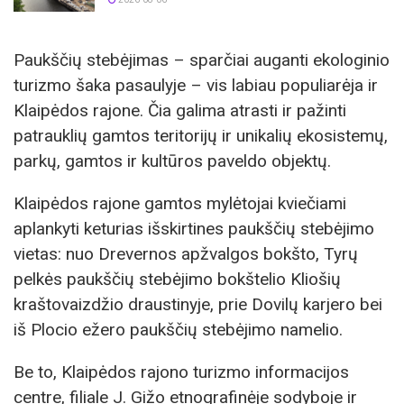
Paukščių stebėjimas – sparčiai auganti ekologinio
turizmo šaka pasaulyje – vis labiau populiarėja ir
Klaipėdos rajone. Čia galima atrasti ir pažinti
patrauklių gamtos teritorijų ir unikalių ekosistemų,
parkų, gamtos ir kultūros paveldo objektų.
Klaipėdos rajone gamtos mylėtojai kviečiami
aplankyti keturias išskirtines paukščių stebėjimo
vietas: nuo Drevernos apžvalgos bokšto, Tyrų
pelkės paukščių stebėjimo bokštelio Kliošių
kraštovaizdžio draustinyje, prie Dovilų karjero bei
iš Plocio ežero paukščių stebėjimo namelio.
Be to, Klaipėdos rajono turizmo informacijos
centre, filiale J. Gižo etnografinėje sodyboje ir