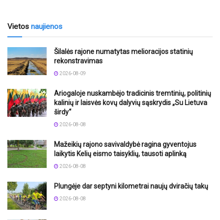
Vietos
naujienos
Šilalės rajone numatytas melioracijos statinių
rekonstravimas
2026-08-09
Ariogaloje nuskambėjo tradicinis tremtinių, politinių
kalinių ir laisvės kovų dalyvių sąskrydis „Su Lietuva
širdy“
2026-08-08
Mažeikių rajono savivaldybė ragina gyventojus
laikytis Kelių eismo taisyklių, tausoti aplinką
2026-08-08
Plungėje dar septyni kilometrai naujų dviračių takų
2026-08-08