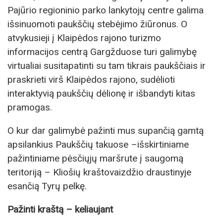
Pajūrio regioninio parko lankytojų centre galima
išsinuomoti paukščių stebėjimo žiūronus. O
atvykusieji į Klaipėdos rajono turizmo
informacijos centrą Gargžduose turi galimybę
virtualiai susitapatinti su tam tikrais paukščiais ir
praskrieti virš Klaipėdos rajono, sudėlioti
interaktyvią paukščių dėlionę ir išbandyti kitas
pramogas.
O kur dar galimybė pažinti mus supančią gamtą
apsilankius Paukščių takuose –išskirtiniame
pažintiniame pėsčiųjų maršrute į saugomą
teritoriją – Kliošių kraštovaizdžio draustinyje
esančią Tyrų pelkę.
Pažinti kraštą – keliaujant