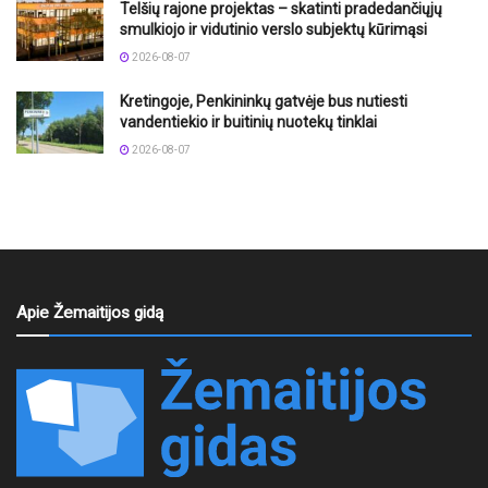
Telšių rajone projektas – skatinti pradedančiųjų
smulkiojo ir vidutinio verslo subjektų kūrimąsi
2026-08-07
Kretingoje, Penkininkų gatvėje bus nutiesti
vandentiekio ir buitinių nuotekų tinklai
2026-08-07
Apie Žemaitijos gidą