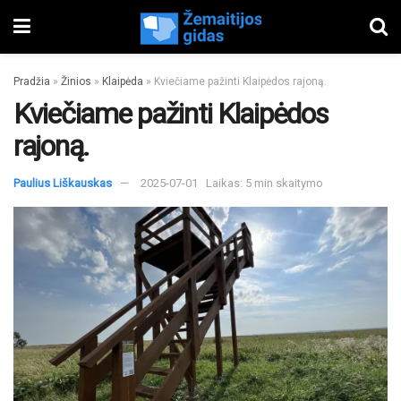
Pradžia
»
Žinios
»
Klaipėda
»
Kviečiame pažinti Klaipėdos rajoną.
Kviečiame pažinti Klaipėdos
rajoną.
Paulius Liškauskas
2025-07-01
Laikas: 5 min skaitymo