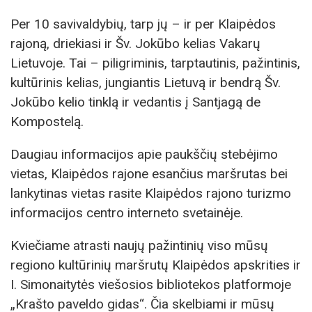
Per 10 savivaldybių, tarp jų – ir per Klaipėdos
rajoną, driekiasi ir Šv. Jokūbo kelias Vakarų
Lietuvoje. Tai – piligriminis, tarptautinis, pažintinis,
kultūrinis kelias, jungiantis Lietuvą ir bendrą Šv.
Jokūbo kelio tinklą ir vedantis į Santjagą de
Kompostelą.
Daugiau informacijos apie paukščių stebėjimo
vietas, Klaipėdos rajone esančius maršrutas bei
lankytinas vietas rasite Klaipėdos rajono turizmo
informacijos centro interneto svetainėje.
Kviečiame atrasti naujų pažintinių viso mūsų
regiono kultūrinių maršrutų Klaipėdos apskrities ir
I. Simonaitytės viešosios bibliotekos platformoje
„Krašto paveldo gidas“. Čia skelbiami ir mūsų