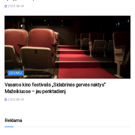
2026-08-04
ĮDOMU
Vasaros kino festivalis „Sidabrinės gervės naktys“
Mažeikiuose – jau penktadienį
2026-08-04
Reklama