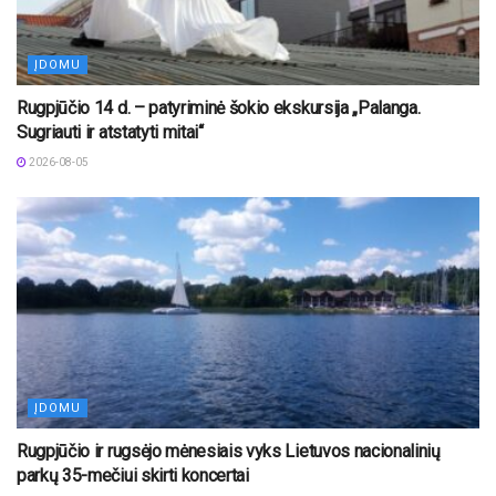
ĮDOMU
Rugpjūčio 14 d. – patyriminė šokio ekskursija „Palanga.
Sugriauti ir atstatyti mitai“
2026-08-05
ĮDOMU
Rugpjūčio ir rugsėjo mėnesiais vyks Lietuvos nacionalinių
parkų 35-mečiui skirti koncertai