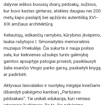
dalyviai ieškos buvusių dvarų pėdsakų, sužinos,
kur buvo kastas gintaras, atskleis daugiau nei 200
metų kapo paslaptį bei apžiūrės autentišką XVI–
XIX amžiaus architektūrą.
Keliautojų, ieškančių ramybės, kūrybinio įkvėpimo,
laukia rašytojos I. Simonaitytės memorialinis
muziejus Priekulėje. Čia sukurta ir nauja poilsio
sala, kur kiekvienas užsukęs turės galimybę
gamtos apsuptyje patogiai prisėsti, pasiklausyti
šalia esančio Vingio parko garsų, paskaityti knygą
ar padirbėti.
Aktyvaus laisvalaikio ir nuotykių mėgėjai kviečiami
išbandyti pabėgimo kambarį „Partizano
pėdsakais“. Tai unikali edukacija, kuri remiasi