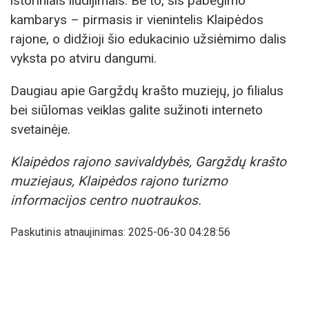
istoriniais liudijimais. Be to, šis pabėgimo
kambarys – pirmasis ir vienintelis Klaipėdos
rajone, o didžioji šio edukacinio užsiėmimo dalis
vyksta po atviru dangumi.
Daugiau apie Gargždų krašto muziejų, jo filialus
bei siūlomas veiklas galite sužinoti interneto
svetainėje.
Klaipėdos rajono savivaldybės, Gargždų krašto
muziejaus, Klaipėdos rajono turizmo
informacijos centro nuotraukos.
Paskutinis atnaujinimas: 2025-06-30 04:28:56