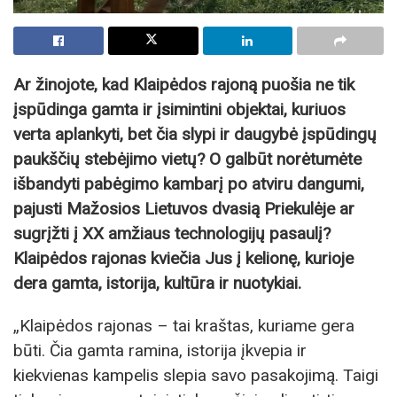
Ar žinojote, kad Klaipėdos rajoną puošia ne tik
įspūdinga gamta ir įsimintini objektai, kuriuos
verta aplankyti, bet čia slypi ir daugybė įspūdingų
paukščių stebėjimo vietų? O galbūt norėtumėte
išbandyti pabėgimo kambarį po atviru dangumi,
pajusti Mažosios Lietuvos dvasią Priekulėje ar
sugrįžti į XX amžiaus technologijų pasaulį?
Klaipėdos rajonas kviečia Jus į kelionę, kurioje
dera gamta, istorija, kultūra ir nuotykiai.
„Klaipėdos rajonas – tai kraštas, kuriame gera
būti. Čia gamta ramina, istorija įkvepia ir
kiekvienas kampelis slepia savo pasakojimą. Taigi