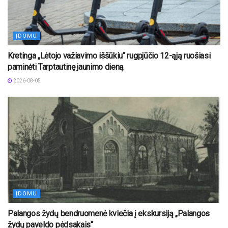
ĮDOMU
Kretinga „Lėtojo važiavimo iššūkiu“ rugpjūčio 12-ąją ruošiasi
paminėti Tarptautinę jaunimo dieną
2026-08-05
ĮDOMU
Palangos žydų bendruomenė kviečia į ekskursiją „Palangos
žydų paveldo pėdsakais“