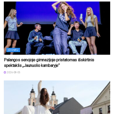
ĮDOMU
Palangos senojoje gimnazijoje pristatomas išskirtinis
spektaklis „Jaunuolio kambaryje“
2026-08-05