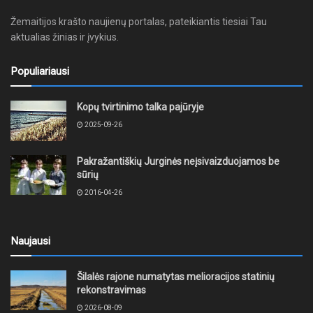
Žemaitijos krašto naujienų portalas, pateikiantis tiesiai Tau
aktualias žinias ir įvykius.
Populiariausi
Kopų tvirtinimo talka pajūryje
2025-09-26
Pakražantiškių Jurginės neįsivaizduojamos be
sūrių
2016-04-26
Naujausi
Šilalės rajone numatytas melioracijos statinių
rekonstravimas
2026-08-09