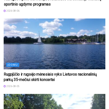
sportinio ugdymo programas
2026-08-06
ĮDOMU
Rugpjūčio ir rugsėjo mėnesiais vyks Lietuvos nacionalinių
parkų 35-mečiui skirti koncertai
2026-08-05