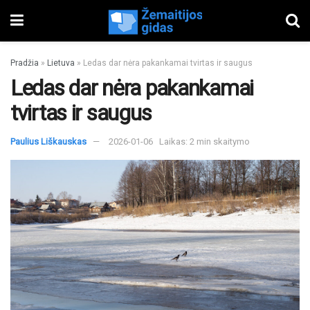
Pradžia
»
Lietuva
»
Ledas dar nėra pakankamai tvirtas ir saugus
Ledas dar nėra pakankamai
tvirtas ir saugus
Paulius Liškauskas
2026-01-06
Laikas: 2 min skaitymo