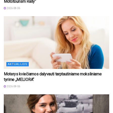
Mototourism Rally“
2026-08-06
AKTUALIJOS
Moterys kviečiamos dalyvauti tarptautiniame moksliniame
tyrime „MELIORA“
2026-08-06