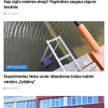
Kaip elgtis nelaimės atveju? Pagrindinės saugaus elgesio
taisyklės
2026-08-05
AKTUALIJOS
Eksperimentas Nidos uoste: išbandomas būdas mažinti
vandens „žydėjimą“
2026-08-04