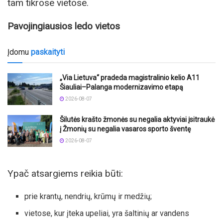
tam tikrose vietose.
Pavojingiausios ledo vietos
Įdomu
paskaityti
„Via Lietuva“ pradeda magistralinio kelio A11
Šiauliai–Palanga modernizavimo etapą
2026-08-07
Šilutės krašto žmonės su negalia aktyviai įsitraukė
į Žmonių su negalia vasaros sporto šventę
2026-08-07
Ypač atsargiems reikia būti:
prie krantų, nendrių, krūmų ir medžių;
vietose, kur įteka upeliai, yra šaltinių ar vandens