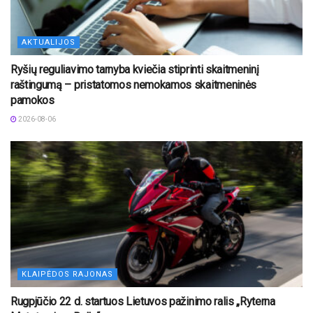
AKTUALIJOS
Ryšių reguliavimo tarnyba kviečia stiprinti skaitmeninį
raštingumą – pristatomos nemokamos skaitmeninės
pamokos
2026-08-06
KLAIPĖDOS RAJONAS
Rugpjūčio 22 d. startuos Lietuvos pažinimo ralis „Ryterna