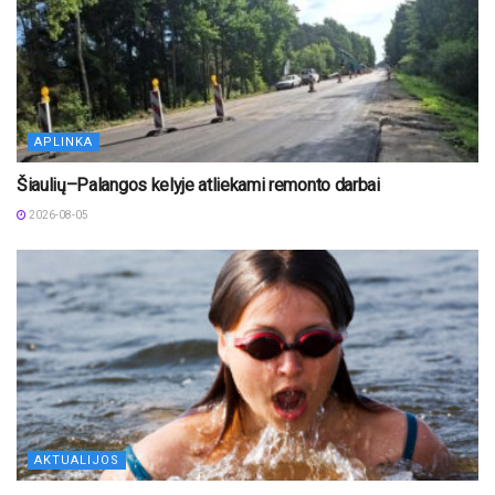
APLINKA
Šiaulių–Palangos kelyje atliekami remonto darbai
2026-08-05
AKTUALIJOS