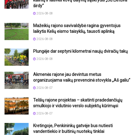
širdy“
2026-08-08
Mažeikių rajono savivaldybė ragina gyventojus
laikytis Kelių eismo taisyklių, tausoti aplinką
2026-08-08
Plungėje dar septyni kilometrai naujų dviračių takų
2026-08-08
Akmenės rajone jau devintus metus
organizuojama vaikų prevencinė stovykla „Aš galiu“
2026-08-07
Telšių rajone projektas – skatinti pradedančiųjų
smulkiojo ir vidutinio verslo subjektų kūrimąsi
2026-08-07
Kretingoje, Penkininkų gatvėje bus nutiesti
vandentiekio ir buitinių nuotekų tinklai