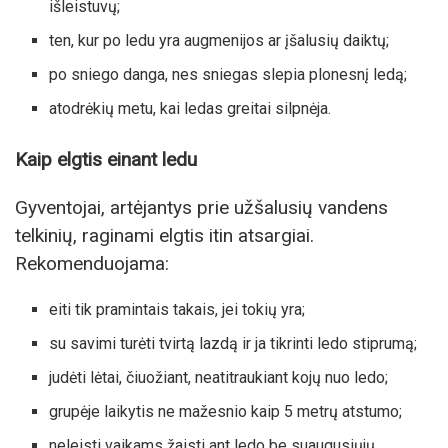
išleistuvų;
ten, kur po ledu yra augmenijos ar įšalusių daiktų;
po sniego danga, nes sniegas slepia plonesnį ledą;
atodrėkių metu, kai ledas greitai silpnėja.
Kaip elgtis einant ledu
Gyventojai, artėjantys prie užšalusių vandens
telkinių, raginami elgtis itin atsargiai.
Rekomenduojama:
eiti tik pramintais takais, jei tokių yra;
su savimi turėti tvirtą lazdą ir ja tikrinti ledo stiprumą;
judėti lėtai, čiuožiant, neatitraukiant kojų nuo ledo;
grupėje laikytis ne mažesnio kaip 5 metrų atstumo;
neleisti vaikams žaisti ant ledo be suaugusiųjų