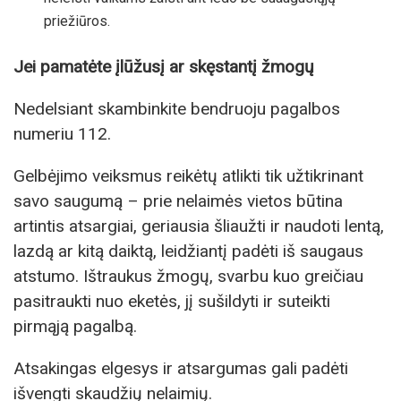
priežiūros.
Jei pamatėte įlūžusį ar skęstantį žmogų
Nedelsiant skambinkite bendruoju pagalbos
numeriu 112.
Gelbėjimo veiksmus reikėtų atlikti tik užtikrinant
savo saugumą – prie nelaimės vietos būtina
artintis atsargiai, geriausia šliaužti ir naudoti lentą,
lazdą ar kitą daiktą, leidžiantį padėti iš saugaus
atstumo. Ištraukus žmogų, svarbu kuo greičiau
pasitraukti nuo eketės, jį sušildyti ir suteikti
pirmąją pagalbą.
Atsakingas elgesys ir atsargumas gali padėti
išvengti skaudžių nelaimių.