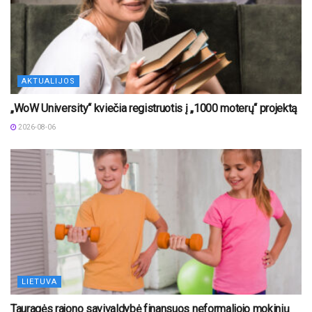
AKTUALIJOS
„WoW University“ kviečia registruotis į „1000 moterų“ projektą
2026-08-06
LIETUVA
Tauragės rajono savivaldybė finansuos neformaliojo mokinių