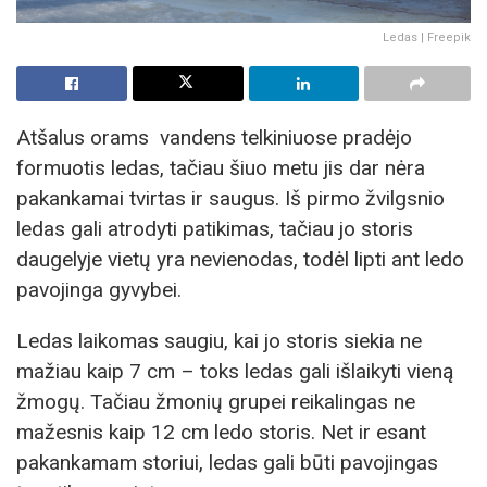
Ledas | Freepik
Atšalus orams vandens telkiniuose pradėjo
formuotis ledas, tačiau šiuo metu jis dar nėra
pakankamai tvirtas ir saugus. Iš pirmo žvilgsnio
ledas gali atrodyti patikimas, tačiau jo storis
daugelyje vietų yra nevienodas, todėl lipti ant ledo
pavojinga gyvybei.
Ledas laikomas saugiu, kai jo storis siekia ne
mažiau kaip 7 cm – toks ledas gali išlaikyti vieną
žmogų. Tačiau žmonių grupei reikalingas ne
mažesnis kaip 12 cm ledo storis. Net ir esant
pakankamam storiui, ledas gali būti pavojingas