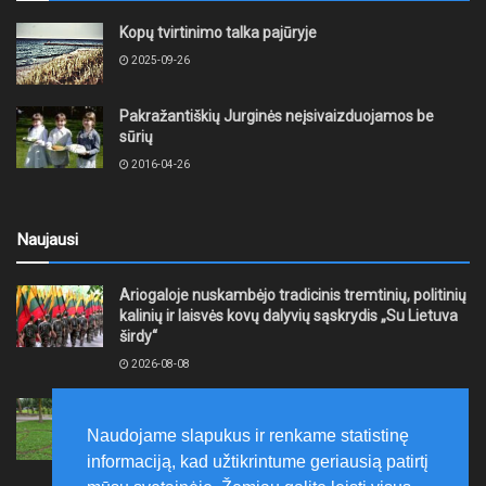
Kopų tvirtinimo talka pajūryje
2025-09-26
Pakražantiškių Jurginės neįsivaizduojamos be
sūrių
2016-04-26
Naujausi
Ariogaloje nuskambėjo tradicinis tremtinių, politinių
kalinių ir laisvės kovų dalyvių sąskrydis „Su Lietuva
širdy“
2026-08-08
Mažeikių rajono savivaldybė ragina gyventojus
laikytis Kelių eismo taisyklių, tausoti aplinką
Naudojame slapukus ir renkame statistinę
2026-08-08
informaciją, kad užtikrintume geriausią patirtį