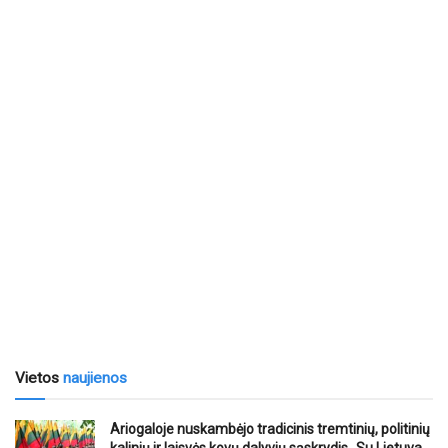
Vietos
naujienos
Ariogaloje nuskambėjo tradicinis tremtinių, politinių
kalinių ir laisvės kovų dalyvių sąskrydis „Su Lietuva