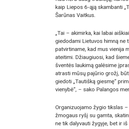
kaip Liepos 6-ąją skambanti „
Šarūnas Vaitkus.
„Tai – akimirka, kai labai aiški
giedodami Lietuvos himną ne ti
patvirtiname, kad mus vienija me
ateitimi. Džiaugiuosi, kad šie
šventės laukimą galėsime įprasmi
atrasti mūsų pajūrio grožį, būt
giedoti „Tautišką giesmę“ prim
vienybė“, – sako Palangos mer
Organizuojamo žygio tikslas – p
žmogaus ryšį su gamta, skatinti
ne tik dalyvauti žygyje, bet ir 