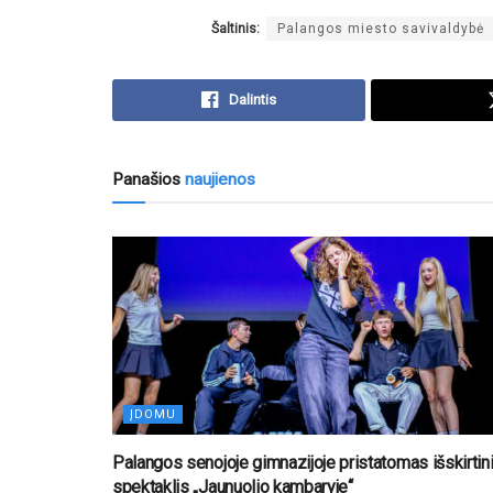
Šaltinis:
Palangos miesto savivaldybė
Dalintis
Panašios
naujienos
ĮDOMU
Palangos senojoje gimnazijoje pristatomas išskirtin
spektaklis „Jaunuolio kambaryje“