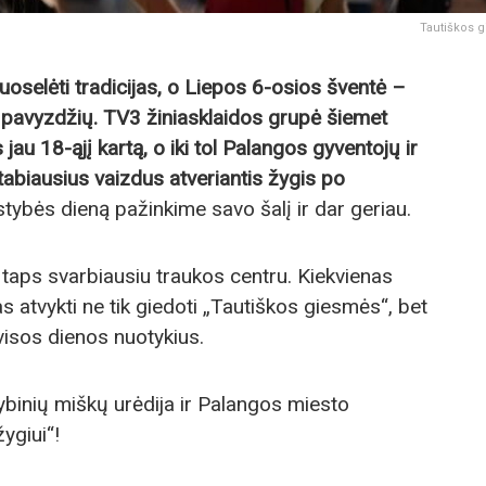
Tautiškos 
puoselėti tradicijas, o Liepos 6-osios šventė –
ių pavyzdžių. TV3 žiniasklaidos grupė šiemet
jau 18-ąjį kartą, o iki tol Palangos gyventojų ir
tabiausius vaizdus atveriantis žygis po
tybės dieną pažinkime savo šalį ir dar geriau.
 taps svarbiausiu traukos centru. Kiekvienas
s atvykti ne tik giedoti „Tautiškos giesmės“, bet
 visos dienos nuotykius.
ybinių miškų urėdija ir Palangos miesto
ygiui“!