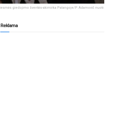
giesmės giedojimo šventės-akimirka Palangoje/P. Adamovič nuotr.
Reklama