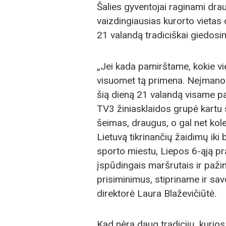
Šalies gyventojai raginami draug
vaizdingiausias kurorto vietas 
21 valandą tradiciškai giedosim
„Jei kada pamirštame, kokie vie
visuomet tą primena. Neįmanoma
šią dieną 21 valandą visame pa
TV3 žiniasklaidos grupė kartu su
šeimas, draugus, o gal net kole
Lietuvą tikrinančių žaidimų iki
sporto miestu, Liepos 6-ąją pr
įspūdingais maršrutais ir paži
prisiminimus, stipriname ir sa
direktorė Laura Blaževičiūtė.
Kad nėra daug tradicijų, kurios 