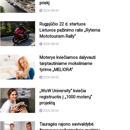
priekį
2026-08-06
Rugpjūčio 22 d. startuos
Lietuvos pažinimo ralis „Ryterna
Mototourism Rally“
2026-08-06
Moterys kviečiamos dalyvauti
tarptautiniame moksliniame
tyrime „MELIORA“
2026-08-06
„WoW University“ kviečia
registruotis į „1000 moterų“
projektą
2026-08-06
Tauragės rajono savivaldybė