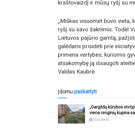
kraštovaizdį ir mūsų ryšį su m
„Miškas visuomet buvo vieta, ku
ryšį su savo šaknimis. Todėl V
Lietuvos pajūrio gamtą, pažįst
galėdami prisidėti prie iniciaty
primena vertybes, kuriomis gy
atsakomybę ją išsaugoti ateiti
Valdas Kaubrė.
Įdomu
paskaityti
„Gargždų kūrybos stotyj
viena renginių kupina sa
2026-08-05