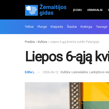
ĮDOMU
KRIMINALAI
Telšiai
Plungė
Klaipėda
Šiauliai
Kretinga
Tauragė
Pradžia
»
Kultūra
»
Liepos 6-ąją kviečia sutikti Palangoje
Liepos 6-ąją kv
Edita L.
2026-06-12
Kultūra
Laisvalaikis
Lankytinos vi