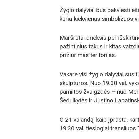
Žygio dalyviai bus pakviesti eiti
kurių kiekvienas simbolizuos vi
Maršrutai drieksis per išskirti
pažintinius takus ir kitas vai
prižiūrimas teritorijas.
Vakare visi žygio dalyviai susit
skulptūros. Nuo 19.30 val. vyk
pamiltos žvaigždės – nuo Merū
Šeduikytės ir Justino Lapatins
O 21 valandą, kaip įprasta, ka
19.30 val. tiesiogiai transliuos