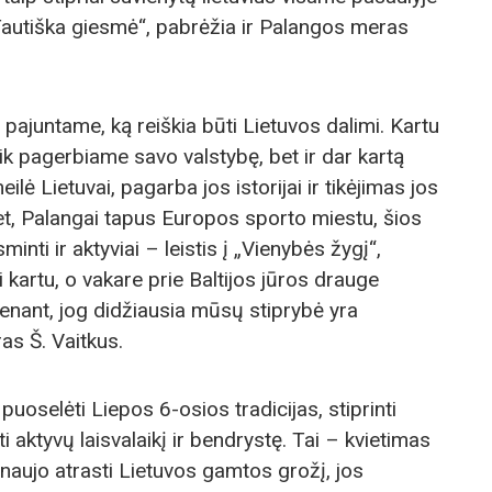
Tautiška giesmė“, pabrėžia ir Palangos meras
ai pajuntame, ką reiškia būti Lietuvos dalimi. Kartu
k pagerbiame savo valstybę, bet ir dar kartą
ilė Lietuvai, pagarba jos istorijai ir tikėjimas jos
met, Palangai tapus Europos sporto miestu, šios
nti ir aktyviai – leistis į „Vienybės žygį“,
i kartu, o vakare prie Baltijos jūros drauge
enant, jog didžiausia mūsų stiprybė yra
as Š. Vaitkus.
uoselėti Liepos 6-osios tradicijas, stiprinti
 aktyvų laisvalaikį ir bendrystę. Tai – kvietimas
iš naujo atrasti Lietuvos gamtos grožį, jos