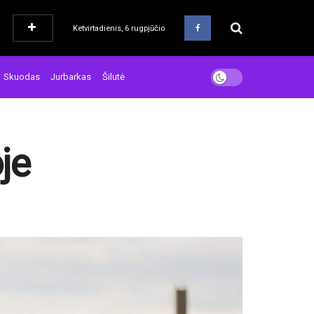
Ketvirtadienis, 6 rugpjūčio
Skuodas
Jurbarkas
Šilutė
je