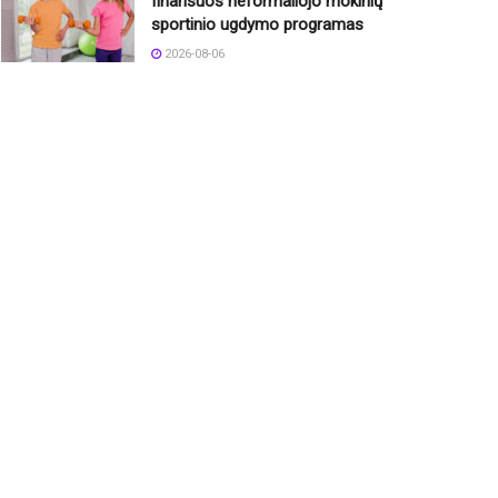
finansuos neformaliojo mokinių
sportinio ugdymo programas
2026-08-06