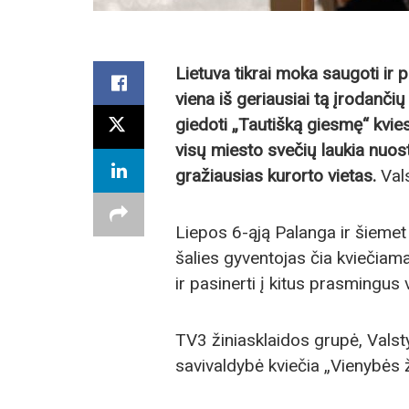
Lietuva tikrai moka saugoti ir 
viena iš geriausiai tą įrodanč
giedoti „Tautišką giesmę“ kvies 
visų miesto svečių laukia nuos
gražiausias kurorto vietas.
Vals
Liepos 6-ąją Palanga ir šiemet
šalies gyventojas čia kviečiama
ir pasinerti į kitus prasmingus
TV3 žiniasklaidos grupė, Valst
savivaldybė kviečia „Vienybės ž