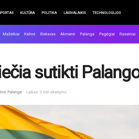
SPORTAS
KULTŪRA
POLITIKA
LAISVALAIKIS
TECHNOLOGIJOS
Mažeikiai
Kelmė
Rietavas
Akmenė
Palanga
Pagėgiai
Raseiniai
iečia sutikti Palango
etos
Palanga
Laikas: 3 min skaitymo