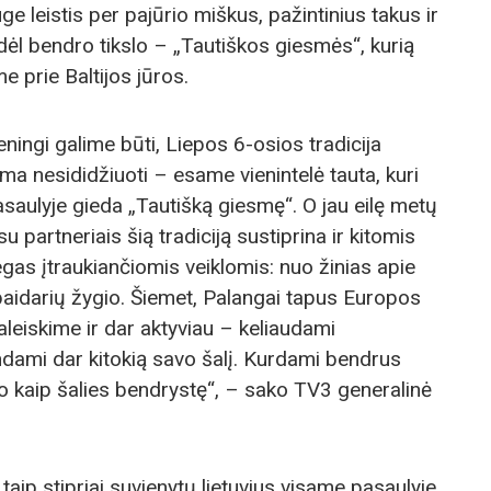
e leistis per pajūrio miškus, pažintinius takus ir
dėl bendro tikslo – „Tautiškos giesmės“, kurią
e prie Baltijos jūros.
ningi galime būti, Liepos 6-osios tradicija
 nesididžiuoti – esame vienintelė tauta, kuri
saulyje gieda „Tautišką giesmę“. O jau eilę metų
 partneriais šią tradiciją sustiprina ir kitomis
gas įtraukiančiomis veiklomis: nuo žinias apie
 baidarių žygio. Šiemet, Palangai tapus Europos
aleiskime ir dar aktyviau – keliaudami
ndami dar kitokią savo šalį. Kurdami bendrus
vo kaip šalies bendrystę“, – sako TV3 generalinė
taip stipriai suvienytų lietuvius visame pasaulyje