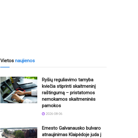
Vietos
naujienos
Ryšių reguliavimo tarnyba
kviečia stiprinti skaitmeninį
raštingumą – pristatomos
nemokamos skaitmeninės
pamokos
2026-08-06
Ernesto Galvanausko bulvaro
atnaujinimas Klaipėdoje juda į