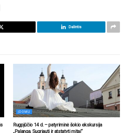
Dalintis
ĮDOMU
is
Rugpjūčio 14 d. – patyriminė šokio ekskursija
„Palanga. Sugriauti ir atstatyti mitai“