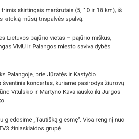
 trimis skirtingais maršrutais (5, 10 ir 18 km), iš
s kitokią mūsų trispalvės spalvą.
nes Lietuvos pajūrio vietas – pajūrio miškus,
zdingas VMU ir Palangos miesto savivaldybės
iks Palangoje, prie Jūratės ir Kastyčio
s šventinis koncertas, kuriame pasirodys žiūrovų
no Vitulskio ir Martyno Kavaliausko iki Jurgos
ko.
rtu giedosime „Tautišką giesmę“. Visa renginį nuo
 TV3 žiniasklaidos grupė.