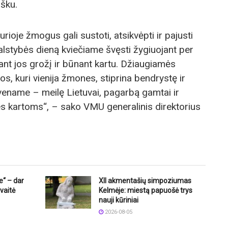
išku.
rioje žmogus gali sustoti, atsikvėpti ir pajusti
alstybės dieną kviečiame švęsti žygiuojant per
ant jos grožį ir būnant kartu. Džiaugiamės
vos, kuri vienija žmones, stiprina bendrystę ir
vename – meilę Lietuvai, pagarbą gamtai ir
es kartoms“, – sako VMU generalinis direktorius
e“ – dar
XII akmentašių simpoziumas
vaitė
Kelmėje: miestą papuošė trys
nauji kūriniai
2026-08-05