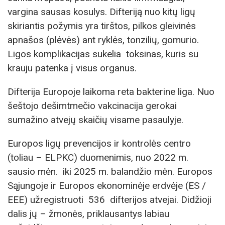
vargina sausas kosulys. Difteriją nuo kitų ligų
skiriantis požymis yra tirštos, pilkos gleivinės
apnašos (plėvės) ant ryklės, tonzilių, gomurio.
Ligos komplikacijas sukelia toksinas, kuris su
krauju patenka į visus organus.
Difterija Europoje laikoma reta bakterine liga. Nuo
šeštojo dešimtmečio vakcinacija gerokai
sumažino atvejų skaičių visame pasaulyje.
Europos ligų prevencijos ir kontrolės centro
(toliau – ELPKC) duomenimis, nuo 2022 m.
sausio mėn. iki 2025 m. balandžio mėn. Europos
Sąjungoje ir Europos ekonominėje erdvėje (ES /
EEE) užregistruoti 536 difterijos atvejai. Didžioji
dalis jų – žmonės, priklausantys labiau