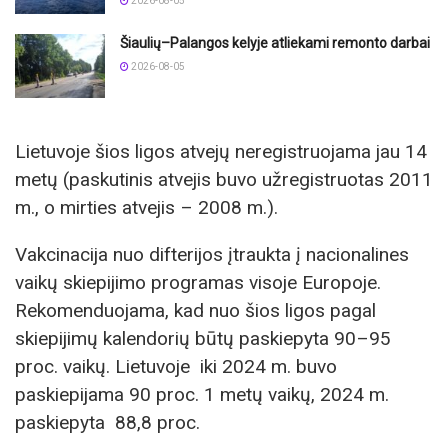
2026-08-05
Šiaulių–Palangos kelyje atliekami remonto darbai
2026-08-05
Lietuvoje šios ligos atvejų neregistruojama jau 14
metų (paskutinis atvejis buvo užregistruotas 2011
m., o mirties atvejis – 2008 m.).
Vakcinacija nuo difterijos įtraukta į nacionalines
vaikų skiepijimo programas visoje Europoje.
Rekomenduojama, kad nuo šios ligos pagal
skiepijimų kalendorių būtų paskiepyta 90–95
proc. vaikų. Lietuvoje iki 2024 m. buvo
paskiepijama 90 proc. 1 metų vaikų, 2024 m.
paskiepyta 88,8 proc.