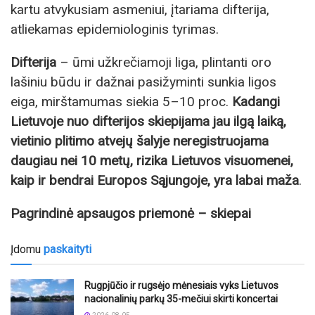
kartu atvykusiam asmeniui, įtariama difterija,
atliekamas epidemiologinis tyrimas.
Difterija
– ūmi užkrečiamoji liga, plintanti oro
lašiniu būdu ir dažnai pasižyminti sunkia ligos
eiga, mirštamumas siekia 5–10 proc.
Kadangi
Lietuvoje nuo difterijos skiepijama jau ilgą laiką,
vietinio plitimo atvejų šalyje neregistruojama
daugiau nei 10 metų, rizika Lietuvos visuomenei,
kaip ir bendrai Europos Sąjungoje, yra labai maža
.
Pagrindinė apsaugos priemonė – skiepai
Įdomu
paskaityti
Rugpjūčio ir rugsėjo mėnesiais vyks Lietuvos
nacionalinių parkų 35-mečiui skirti koncertai