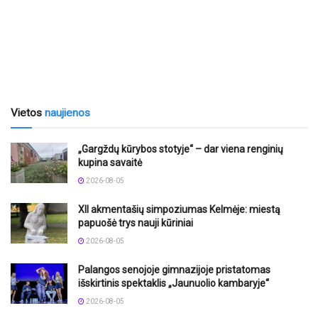
Vietos
naujienos
„Gargždų kūrybos stotyje“ – dar viena renginių
kupina savaitė
2026-08-05
XII akmentašių simpoziumas Kelmėje: miestą
papuošė trys nauji kūriniai
2026-08-05
Palangos senojoje gimnazijoje pristatomas
išskirtinis spektaklis „Jaunuolio kambaryje“
2026-08-05