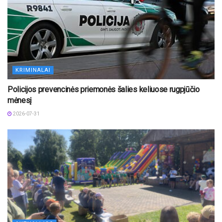
KRIMINALAI
Policijos prevencinės priemonės šalies keliuose rugpjūčio
mėnesį
2026-07-31