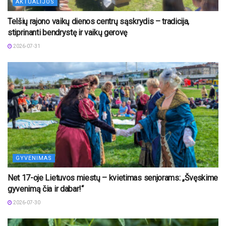
AKTUALIJOS
Telšių rajono vaikų dienos centrų sąskrydis – tradicija,
stiprinanti bendrystę ir vaikų gerovę
2026-07-31
GYVENIMAS
Net 17-oje Lietuvos miestų – kvietimas senjorams: „Švęskime
gyvenimą čia ir dabar!“
2026-07-30