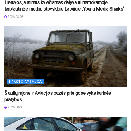
Lietuvos jaunimas kviečiamas dalyvauti nemokamoje
tarptautinėje medijų stovykloje Latvijoje „Young Media Sharks“
2026-08-03
KRAŠTO APSAUGA
Šiaulių rajone ir Aviacijos bazės prieigose vyks karinės
pratybos
2026-08-03