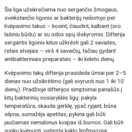
Šia liga užsikrečiama nuo sergančio žmogaus,
sveikstančio ligonio ar bakterijų nešiotojo per
kvėpavimo takus – kosint, čiaudint, kalbant (oro
lašiniu būdu) ar su odos opų išskyromis. Difterija
sergantis ligonis kitus užkrėsti gali 2 savaites,
retais atvejais – virš 4 savaičių, tačiau gydant
antibakteriniais preparatais – iki keleto dienų.
Kvėpavimo takų difterija prasideda ūmiai per 2–5
dienas nuo užsikrėtimo (gali svyruoti nuo 1 iki 10
dienų). Pradžioje difterijos simptomai panašūs į
kitų bakterinių nosiaryklės ligų: pakyla
temperatūra, skauda gerklę, ypač ryjant, būna
silpna, sumažėja apetitas, pykina gali būti
jaučiamas nemalonus kvapas iš burnos. Gali būti
sunku kvėpuoti, patinsta kaklo limfmazgiai,