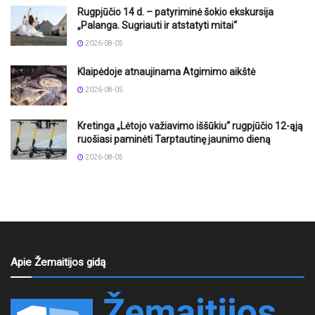
Rugpjūčio 14 d. – patyriminė šokio ekskursija
„Palanga. Sugriauti ir atstatyti mitai“
2026-08-05
Klaipėdoje atnaujinama Atgimimo aikštė
2026-08-05
Kretinga „Lėtojo važiavimo iššūkiu“ rugpjūčio 12-ąją
ruošiasi paminėti Tarptautinę jaunimo dieną
2026-08-05
Apie Žemaitijos gidą