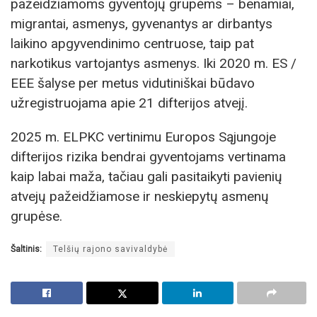
pažeidžiamoms gyventojų grupėms – benamiai,
migrantai, asmenys, gyvenantys ar dirbantys
laikino apgyvendinimo centruose, taip pat
narkotikus vartojantys asmenys. Iki 2020 m. ES /
EEE šalyse per metus vidutiniškai būdavo
užregistruojama apie 21 difterijos atvejį.
2025 m. ELPKC vertinimu Europos Sąjungoje
difterijos rizika bendrai gyventojams vertinama
kaip labai maža, tačiau gali pasitaikyti pavienių
atvejų pažeidžiamose ir neskiepytų asmenų
grupėse.
Šaltinis:
Telšių rajono savivaldybė