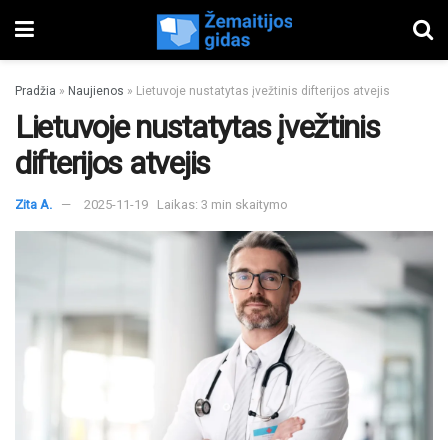
Pradžia
»
Naujienos
»
Lietuvoje nustatytas įvežtinis difterijos atvejis
Lietuvoje nustatytas įvežtinis
difterijos atvejis
Zita A.
2025-11-19
Laikas: 3 min skaitymo