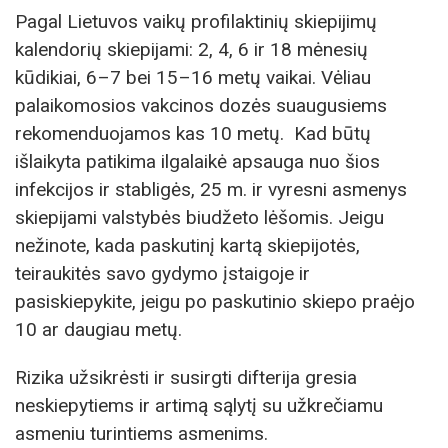
Pagal Lietuvos vaikų profilaktinių skiepijimų
kalendorių skiepijami: 2, 4, 6 ir 18 mėnesių
kūdikiai, 6–7 bei 15–16 metų vaikai. Vėliau
palaikomosios vakcinos dozės suaugusiems
rekomenduojamos kas 10 metų. Kad būtų
išlaikyta patikima ilgalaikė apsauga nuo šios
infekcijos ir stabligės, 25 m. ir vyresni asmenys
skiepijami valstybės biudžeto lėšomis. Jeigu
nežinote, kada paskutinį kartą skiepijotės,
teiraukitės savo gydymo įstaigoje ir
pasiskiepykite, jeigu po paskutinio skiepo praėjo
10 ar daugiau metų.
Rizika užsikrėsti ir susirgti difterija gresia
neskiepytiems ir artimą sąlytį su užkrečiamu
asmeniu turintiems asmenims.