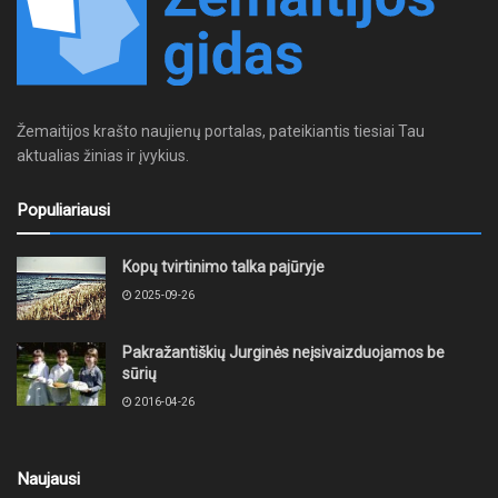
Žemaitijos krašto naujienų portalas, pateikiantis tiesiai Tau
aktualias žinias ir įvykius.
Populiariausi
Kopų tvirtinimo talka pajūryje
2025-09-26
Pakražantiškių Jurginės neįsivaizduojamos be
sūrių
2016-04-26
Naujausi