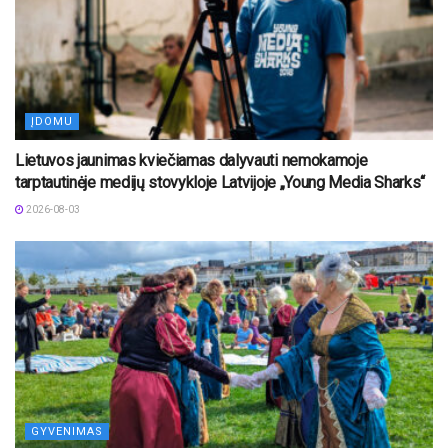
ĮDOMU
Lietuvos jaunimas kviečiamas dalyvauti nemokamoje
tarptautinėje medijų stovykloje Latvijoje „Young Media Sharks“
2026-08-03
GYVENIMAS