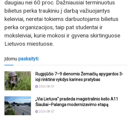
daugiau nei 60 proc. Dažniausiai terminuotus
bilietus perka traukiniu į darbą važiuojantys
keleiviai, neretai tokiems darbuotojams bilietus
perka organizacijos, taip pat studentai ir
moksleiviai, kurie mokosi ir gyvena skirtinguose
Lietuvos miestuose.
Įdomu
paskaityti
Rugpjūčio 7–9 dienomis Žemaičių apygardos 3-
ioji rinktinė vykdys karines pratybas
2026-08-07
„Via Lietuva“ pradeda magistralinio kelio A11
Šiauliai–Palanga modernizavimo etapą
2026-08-07