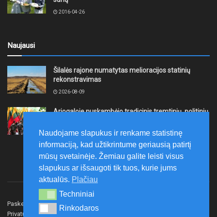
2016-04-26
Naujausi
Šilalės rajone numatytas melioracijos statinių
rekonstravimas
2026-08-09
Ariogaloje nuskambėjo tradicinis tremtinių, politinių
kalinių ir laisvės kovų dalyvių sąskrydis „Su Lietuva
širdy“
Naudojame slapukus ir renkame statistinę
2026-08-08
informaciją, kad užtikrintume geriausią patirtį
mūsų svetainėje. Žemiau galite leisti visus
slapukus ar išsaugoti tik tuos, kurie jums
aktualūs.
Plačiau
Techniniai
Techniniai
Paskelbk naujieną
Rašyti redakcijai
Reklama
Rinkodaros
Rinkodaros
Privatumo politika
Susisiekite