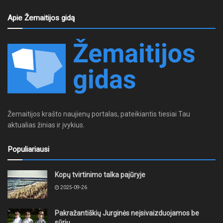
Apie Žemaitijos gidą
Žemaitijos krašto naujienų portalas, pateikiantis tiesiai Tau
aktualias žinias ir įvykius.
Populiariausi
Kopų tvirtinimo talka pajūryje
2025-09-26
Pakražantiškių Jurginės neįsivaizduojamos be
sūrių