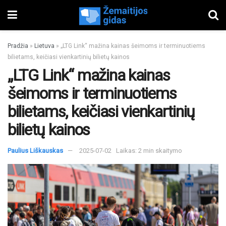
Pradžia
»
Lietuva
»
„LTG Link“ mažina kainas šeimoms ir terminuotiems
bilietams, keičiasi vienkartinių bilietų kainos
„LTG Link“ mažina kainas
šeimoms ir terminuotiems
bilietams, keičiasi vienkartinių
bilietų kainos
Paulius Liškauskas
2025-07-02
Laikas: 2 min skaitymo