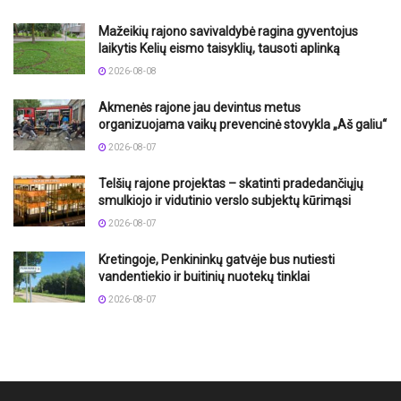
Mažeikių rajono savivaldybė ragina gyventojus
laikytis Kelių eismo taisyklių, tausoti aplinką
2026-08-08
Akmenės rajone jau devintus metus
organizuojama vaikų prevencinė stovykla „Aš galiu“
2026-08-07
Telšių rajone projektas – skatinti pradedančiųjų
smulkiojo ir vidutinio verslo subjektų kūrimąsi
2026-08-07
Kretingoje, Penkininkų gatvėje bus nutiesti
vandentiekio ir buitinių nuotekų tinklai
2026-08-07