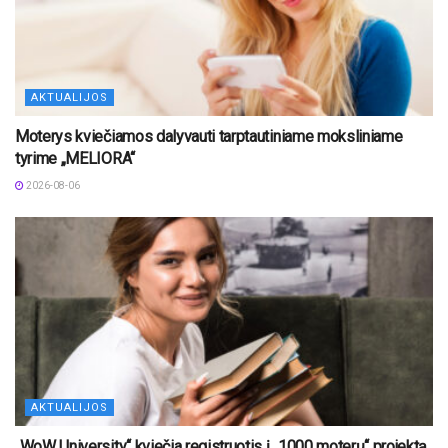
AKTUALIJOS
Moterys kviečiamos dalyvauti tarptautiniame moksliniame
tyrime „MELIORA“
2026-08-06
AKTUALIJOS
„WoW University“ kviečia registruotis į „1000 moterų“ projektą