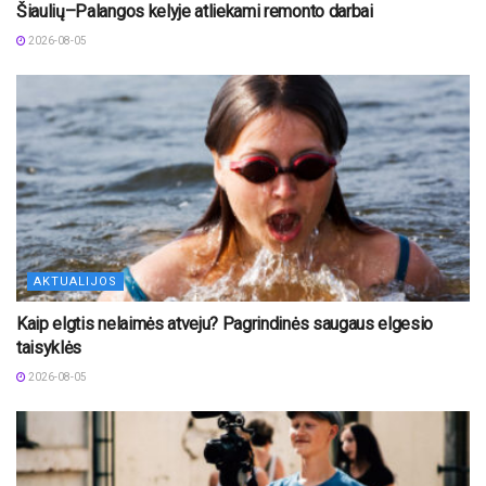
Šiaulių–Palangos kelyje atliekami remonto darbai
2026-08-05
AKTUALIJOS
Kaip elgtis nelaimės atveju? Pagrindinės saugaus elgesio
taisyklės
2026-08-05