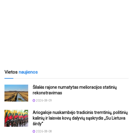
Vietos
naujienos
Šilalės rajone numatytas melioracijos statinių
rekonstravimas
2026-08-09
Ariogaloje nuskambėjo tradicinis tremtinių, politinių
kalinių ir laisvės kovų dalyvių sąskrydis „Su Lietuva
širdy“
2026-08-08