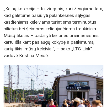
„Kainų korekcija – tai žingsnis, kurį žengiame tam,
kad galėtume pasiūlyti palankesnes sąlygas
kasdieniams keleiviams turintiems terminuotus
bilietus bei šeimoms keliaujančioms traukiniais.
Mūsų tikslas – padaryti keliones prieinamesnes,
kartu išlaikant paslaugų kokybę ir patikimumą,
kurių tikisi mūsų keleiviai“, – sako „LTG Link“
vadovė Kristina Meidė.