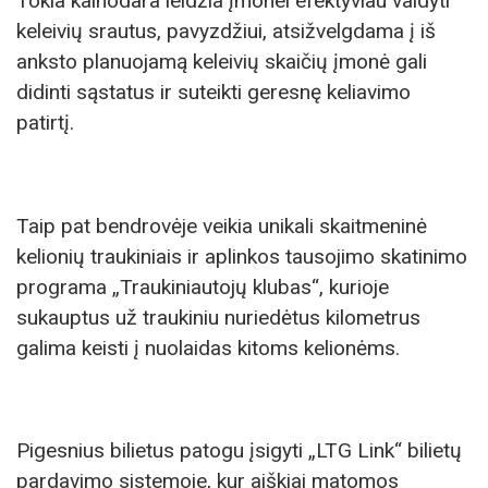
Tokia kainodara leidžia įmonei efektyviau valdyti
keleivių srautus, pavyzdžiui, atsižvelgdama į iš
anksto planuojamą keleivių skaičių įmonė gali
didinti sąstatus ir suteikti geresnę keliavimo
patirtį.
Taip pat bendrovėje veikia unikali skaitmeninė
kelionių traukiniais ir aplinkos tausojimo skatinimo
programa „Traukiniautojų klubas“, kurioje
sukauptus už traukiniu nuriedėtus kilometrus
galima keisti į nuolaidas kitoms kelionėms.
Pigesnius bilietus patogu įsigyti „LTG Link“ bilietų
pardavimo sistemoje, kur aiškiai matomos