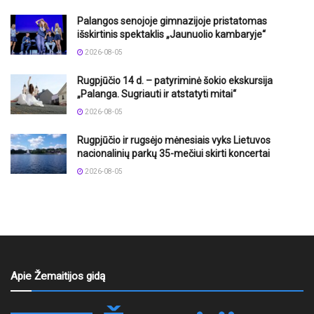
Palangos senojoje gimnazijoje pristatomas
išskirtinis spektaklis „Jaunuolio kambaryje“
2026-08-05
Rugpjūčio 14 d. – patyriminė šokio ekskursija
„Palanga. Sugriauti ir atstatyti mitai“
2026-08-05
Rugpjūčio ir rugsėjo mėnesiais vyks Lietuvos
nacionalinių parkų 35-mečiui skirti koncertai
2026-08-05
Apie Žemaitijos gidą