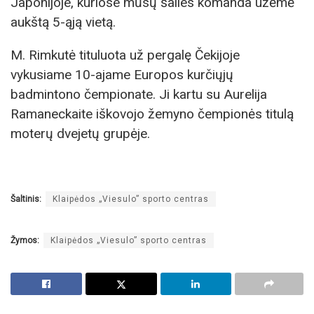
Japonijoje, kuriose mūsų šalies komanda užėmė
aukštą 5-ąją vietą.
M. Rimkutė tituluota už pergalę Čekijoje
vykusiame 10-ajame Europos kurčiųjų
badmintono čempionate. Ji kartu su Aurelija
Ramaneckaite iškovojo žemyno čempionės titulą
moterų dvejetų grupėje.
Šaltinis:
Klaipėdos „Viesulo” sporto centras
Žymos:
Klaipėdos „Viesulo” sporto centras