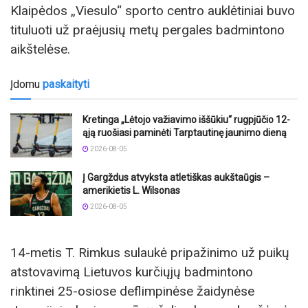
Klaipėdos „Viesulo“ sporto centro auklėtiniai buvo
tituluoti už praėjusių metų pergales badmintono
aikštelėse.
Įdomu
paskaityti
Kretinga „Lėtojo važiavimo iššūkiu“ rugpjūčio 12-
ąją ruošiasi paminėti Tarptautinę jaunimo dieną
2026-08-05
Į Gargždus atvyksta atletiškas aukštaūgis –
amerikietis L. Wilsonas
2026-08-05
14-metis T. Rimkus sulaukė pripažinimo už puikų
atstovavimą Lietuvos kurčiųjų badmintono
rinktinei 25-osiose deflimpinėse žaidynėse