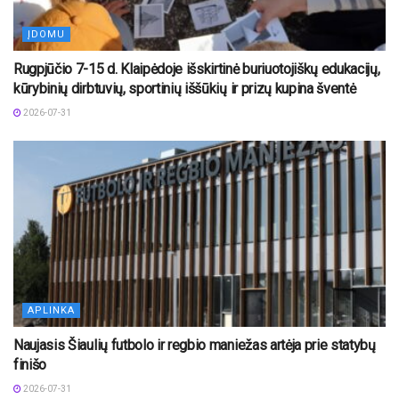
ĮDOMU
Rugpjūčio 7-15 d. Klaipėdoje išskirtinė buriuotojiškų edukacijų,
kūrybinių dirbtuvių, sportinių iššūkių ir prizų kupina šventė
2026-07-31
APLINKA
Naujasis Šiaulių futbolo ir regbio maniežas artėja prie statybų
finišo
2026-07-31