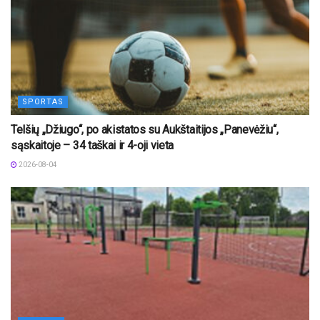
SPORTAS
Telšių „Džiugo“, po akistatos su Aukštaitijos „Panevėžiu“,
sąskaitoje – 34 taškai ir 4-oji vieta
2026-08-04