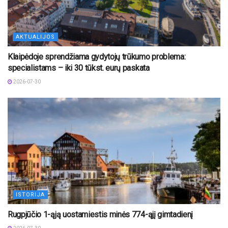
AKTUALIJOS
Klaipėdoje sprendžiama gydytojų trūkumo problema:
specialistams – iki 30 tūkst. eurų paskata
2026-07-30
ISTORIJA
Rugpjūčio 1-ąją uostamiestis minės 774-ąjį gimtadienį