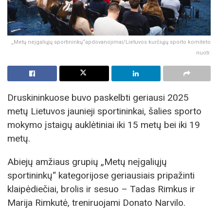
„Metų neįgaliųjų sportininkų“apdovanojimai/Lietuvos kurčiųjų sporto komiteto
nuotr.
Druskininkuose buvo paskelbti geriausi 2025
metų Lietuvos jaunieji sportininkai, šalies sporto
mokymo įstaigų auklėtiniai iki 15 metų bei iki 19
metų.
Abiejų amžiaus grupių „Metų neįgaliųjų
sportininkų“ kategorijose geriausiais pripažinti
klaipėdiečiai, brolis ir sesuo – Tadas Rimkus ir
Marija Rimkutė, treniruojami Donato Narvilo.