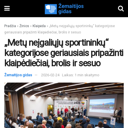
Pradžia
»
Žinios
»
Klaipėda
»
„Metų neįgaliųjų sportininkų“ kategorijose
geriausiais pripažinti klaipėdiečiai, brolis ir sesuo
„Metų neįgaliųjų sportininkų“
kategorijose geriausiais pripažinti
klaipėdiečiai, brolis ir sesuo
Žemaitijos gidas
2026-02-24
Laikas: 1 min skaitymo