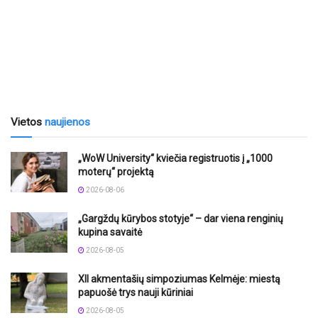
Vietos
naujienos
„WoW University“ kviečia registruotis į „1000
moterų“ projektą
2026-08-06
„Gargždų kūrybos stotyje“ – dar viena renginių
kupina savaitė
2026-08-05
XII akmentašių simpoziumas Kelmėje: miestą
papuošė trys nauji kūriniai
2026-08-05