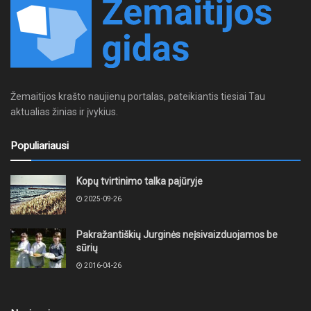
Žemaitijos krašto naujienų portalas, pateikiantis tiesiai Tau
aktualias žinias ir įvykius.
Populiariausi
Kopų tvirtinimo talka pajūryje
2025-09-26
Pakražantiškių Jurginės neįsivaizduojamos be
sūrių
2016-04-26