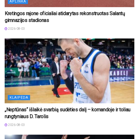
APLINKA
Kretingos rajone oficialiai atidarytas rekonstruotas Salantų
gimnazijos stadionas
2026-08-03
KLAIPĖDA
„Neptūnas“ išlaikė svarbią sudėties dalį – komandoje ir toliau
rungtyniaus D. Tarolis
2026-08-03