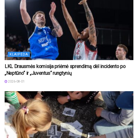
KLAIPĖDA
LKL Drausmės komisija priėmė sprendimą dėl incidento po
„Neptūno“ ir „Juventus“ rungtynių
2026-08-01