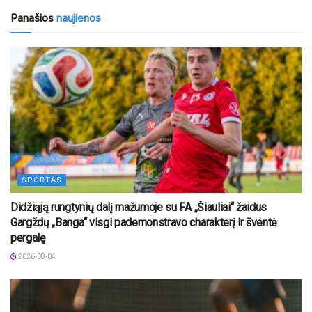
Panašios
naujienos
SPORTAS
Didžiąją rungtynių dalį mažumoje su FA „Šiauliai“ žaidus
Gargždų „Banga“ visgi pademonstravo charakterį ir šventė
pergalę
2026-08-04