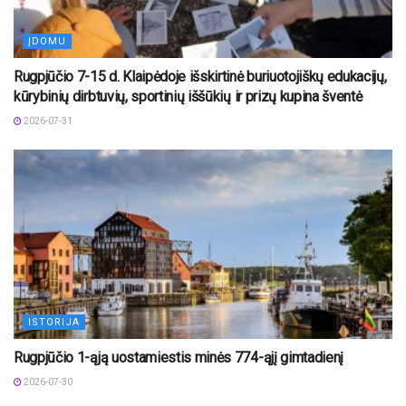
ĮDOMU
Rugpjūčio 7-15 d. Klaipėdoje išskirtinė buriuotojiškų edukacijų,
kūrybinių dirbtuvių, sportinių iššūkių ir prizų kupina šventė
2026-07-31
ISTORIJA
Rugpjūčio 1-ąją uostamiestis minės 774-ąjį gimtadienį
2026-07-30