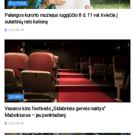
KULTŪRA
Palangos kurorto muziejus rugpjūčio 8 d. 11 val. kviečia į
sutartinių rato kelionę
2026-08-04
ĮDOMU
Vasaros kino festivalis „Sidabrinės gervės naktys“
Mažeikiuose – jau penktadienį
2026-08-04