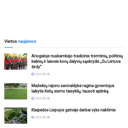
Vietos
naujienos
Ariogaloje nuskambėjo tradicinis tremtinių, politinių
kalinių ir laisvės kovų dalyvių sąskrydis „Su Lietuva
širdy“
2026-08-08
Mažeikių rajono savivaldybė ragina gyventojus
laikytis Kelių eismo taisyklių, tausoti aplinką
2026-08-08
Klaipėdos Liepojos gatvėje darbai vyks naktimis
2026-08-08