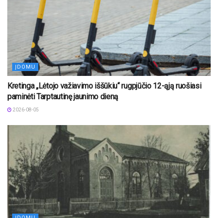
ĮDOMU
Kretinga „Lėtojo važiavimo iššūkiu“ rugpjūčio 12-ąją ruošiasi
paminėti Tarptautinę jaunimo dieną
2026-08-05
ĮDOMU