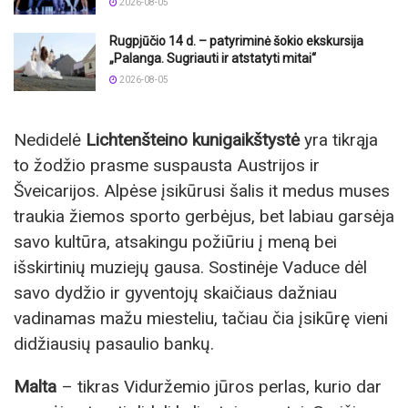
2026-08-05
Rugpjūčio 14 d. – patyriminė šokio ekskursija
„Palanga. Sugriauti ir atstatyti mitai“
2026-08-05
Nedidelė
Lichtenšteino kunigaikštystė
yra tikrąja
to žodžio prasme suspausta Austrijos ir
Šveicarijos. Alpėse įsikūrusi šalis it medus muses
traukia žiemos sporto gerbėjus, bet labiau garsėja
savo kultūra, atsakingu požiūriu į meną bei
išskirtinių muziejų gausa. Sostinėje Vaduce dėl
savo dydžio ir gyventojų skaičiaus dažniau
vadinamas mažu miesteliu, tačiau čia įsikūrę vieni
didžiausių pasaulio bankų.
Malta
– tikras Viduržemio jūros perlas, kurio dar