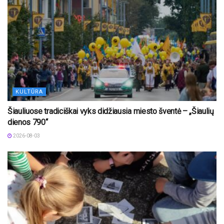
KULTŪRA
Šiauliuose tradiciškai vyks didžiausia miesto šventė – „Šiaulių
dienos 790“
2026-08-03