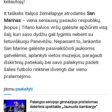
keliautojų!
It taškelis Italijos žemėlapyje atrodantis
San
Marinas
– viena seniausių pasaulio respublikų.
Įkopus į Titano kalvos viršų galėsite apžiūrėti visą
šalį, kuri savo dydžiu gali lygintis nebent su
lietuviškuoju Panevėžiu. Nepaisant to, lankantis
San Marine galėsite pasivaikščioti jaukiomis
gatvelėmis, aplankyti vietos muziejus, paragauti
išskirtinių patiekalų bei savo palaikymu padėti
šalies futbolo rinktinei išvengti dar vieno
pralaimėjimo.
Įdomu
paskaityti
Palangos senojoje gimnazijoje pristatomas
išskirtinis spektaklis „Jaunuolio kambaryje“