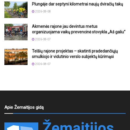
Plungėje dar septyni kilometrai naujų dviračių takų
2026-08-08
Akmenės rajone jau devintus metus
organizuojama vaikų prevencinė stovykla „Aš galiu“
2026-08-07
Telšių rajone projektas – skatinti pradedančiųjų
smulkiojo ir vidutinio verslo subjektų kūrimąsi
2026-08-07
Apie Žemaitijos gidą