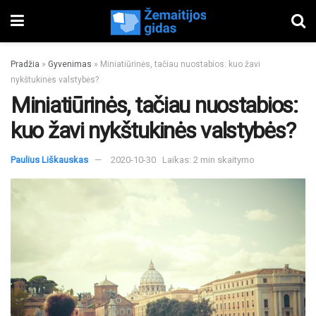
Pradžia
»
Gyvenimas
»
Miniatiūrinės, tačiau nuostabios: kuo žavi
nykštukinės valstybės?
Miniatiūrinės, tačiau nuostabios:
kuo žavi nykštukinės valstybės?
Paulius Liškauskas
2020-10-30
Laikas: 2 min skaitymo