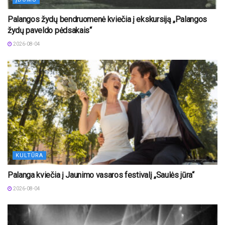
Palangos žydų bendruomenė kviečia į ekskursiją „Palangos
žydų paveldo pėdsakais“
2026-08-04
KULTŪRA
Palanga kviečia į Jaunimo vasaros festivalį „Saulės jūra“
2026-08-04