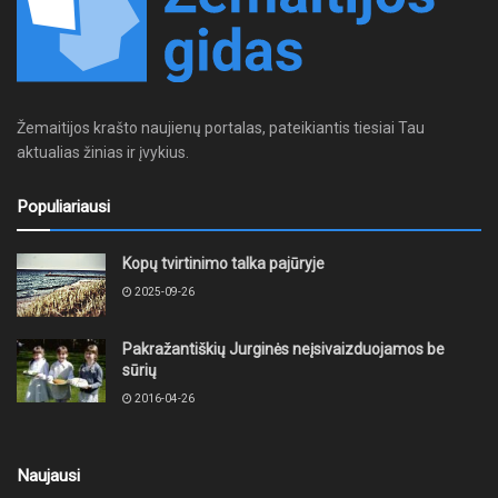
Žemaitijos krašto naujienų portalas, pateikiantis tiesiai Tau
aktualias žinias ir įvykius.
Populiariausi
Kopų tvirtinimo talka pajūryje
2025-09-26
Pakražantiškių Jurginės neįsivaizduojamos be
sūrių
2016-04-26
Naujausi