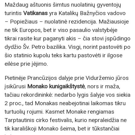
Maždaug aštuonis šimtus nuolatinių gyventojų
turintis
Vatikanas
yra Katalikų Bažnyčios vadovo
– Popiežiaus – nuolatinė rezidencija. Mažiausioje
ne tik Europos, bet ir viso pasaulio valstybėje
tikrai rasite kur paganyti akis – čia stovi įspūdingo
dydžio Šv. Petro bazilika. Visgi, norint pastovėti po
šio statinio kupolu teks kartu pastovėti ir ilgose
eilėse prie įėjimo.
Pietinėje Prancūzijos dalyje prie Viduržemio jūros
įsikūrusi
Monako kunigaikštystė
, nors ir maža,
tačiau rekordininkė: nedarbo lygis šalyje vos siekia
2 proc., tad Monakas neabejotinai laikomas tikru
turtuolių rojumi. Kasmet Monake rengiamas
Tarptautinis cirko festivalis, kurio nepraleidžia ne
tik karališkoji Monako šeima, bet ir tūkstančiai