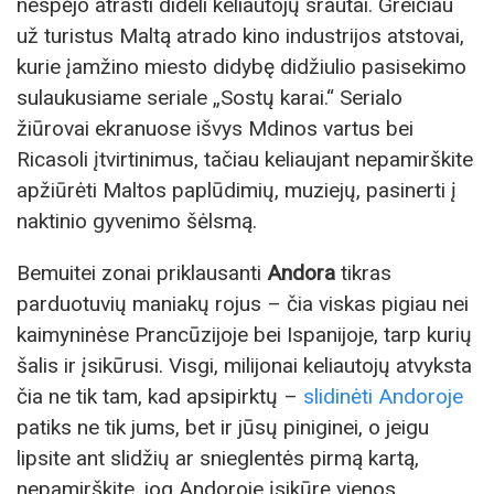
nespėjo atrasti dideli keliautojų srautai. Greičiau
už turistus Maltą atrado kino industrijos atstovai,
kurie įamžino miesto didybę didžiulio pasisekimo
sulaukusiame seriale „Sostų karai.“ Serialo
žiūrovai ekranuose išvys Mdinos vartus bei
Ricasoli įtvirtinimus, tačiau keliaujant nepamirškite
apžiūrėti Maltos paplūdimių, muziejų, pasinerti į
naktinio gyvenimo šėlsmą.
Bemuitei zonai priklausanti
Andora
tikras
parduotuvių maniakų rojus – čia viskas pigiau nei
kaimyninėse Prancūzijoje bei Ispanijoje, tarp kurių
šalis ir įsikūrusi. Visgi, milijonai keliautojų atvyksta
čia ne tik tam, kad apsipirktų –
slidinėti Andoroje
patiks ne tik jums, bet ir jūsų piniginei, o jeigu
lipsite ant slidžių ar snieglentės pirmą kartą,
nepamirškite, jog Andoroje įsikūrę vienos