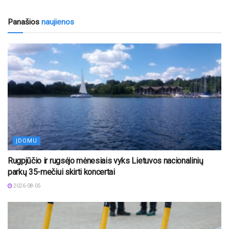
Panašios
naujienos
ĮDOMU
Rugpjūčio ir rugsėjo mėnesiais vyks Lietuvos nacionalinių
parkų 35-mečiui skirti koncertai
2026-08-05