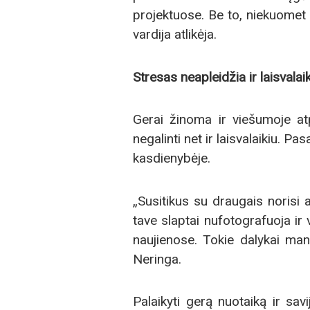
projektuose. Be to, niekuomet n
vardija atlikėja.
Stresas neapleid
žia ir laisvalai
Gerai žinoma ir viešumoje atp
negalinti net ir laisvalaikiu. P
kasdienybėje.
„Susitikus su draugais norisi a
tave slaptai nufotografuoja ir
naujienose. Tokie dalykai mane
Neringa.
Palaikyti gerą nuotaiką ir savi