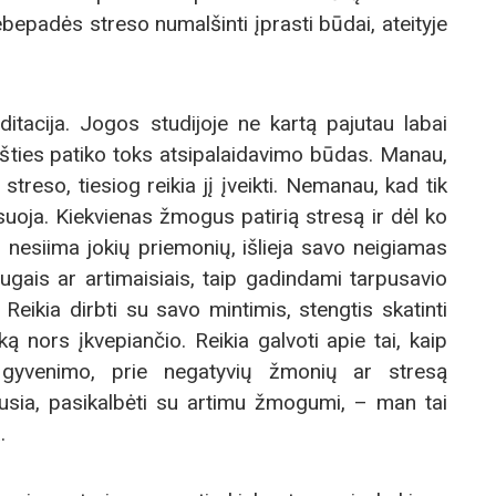
epadės streso numalšinti įprasti būdai, ateityje
ditacija. Jogos studijoje ne kartą pajutau labai
šties patiko toks atsipalaidavimo būdas. Manau,
treso, tiesiog reikia jį įveikti. Nemanau, kad tik
oja. Kiekvienas žmogus patirią stresą ir dėl ko
 nesiima jokių priemonių, išlieja savo neigiamas
ais ar artimaisiais, taip gadindami tarpusavio
 Reikia dirbti su savo mintimis, stengtis skatinti
ą nors įkvepiančio. Reikia galvoti apie tai, kaip
nio gyvenimo, prie negatyvių žmonių ar stresą
iausia, pasikalbėti su artimu žmogumi, – man tai
.