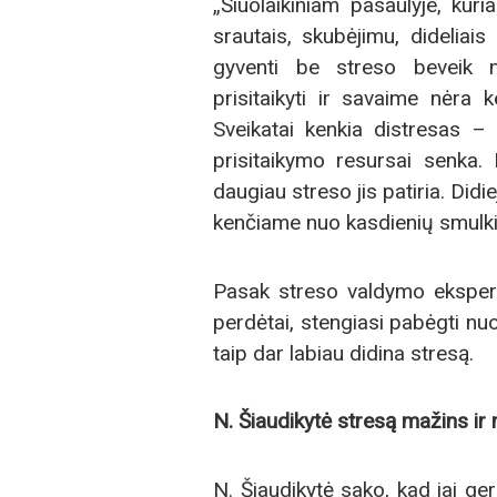
„Šiuolaikiniam pasaulyje, kur
srautais, skubėjimu, dideliai
gyventi be streso beveik 
prisitaikyti ir savaime nėra
Sveikatai kenkia distresas – 
prisitaikymo resursai senka
daugiau streso jis patiria. Didi
kenčiame nuo kasdienių smulkių
Pasak streso valdymo ekspert
perdėtai, stengiasi pabėgti n
taip dar labiau didina stresą.
N. Šiaudikytė
stres
ą mažins ir
N. Šiaudikytė sako, kad jai ger