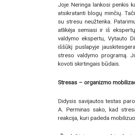
Joje Neringa lankosi penkis kar
atsikratanti blogų minčių. Tač
su stresu neužtenka. Patarimų,
atlikėja semiasi ir iš eksper
valdymo ekspertu, Vytauto Di
iššūkį puslapyje jauskitesg
streso valdymo programą. Joj
kovoti skirtingais būdais.
Stresas
– organizmo mobilizacij
Didysis savijautos testas parod
A. Perminas sako, kad stres
reakcija, kuri padeda mobilizuot