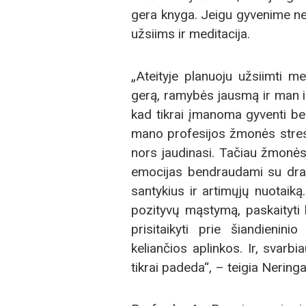
gera knyga. Jeigu gyvenime neb
užsiims ir meditacija.
„Ateityje planuoju užsiimti me
gerą, ramybės jausmą ir man i
kad tikrai įmanoma gyventi be s
mano profesijos žmonės stresu
nors jaudinasi. Tačiau žmonės
emocijas bendraudami su draug
santykius ir artimųjų nuotaiką.
pozityvų mąstymą, paskaityti k
prisitaikyti prie šiandieni
keliančios aplinkos. Ir, svarb
tikrai padeda“, – teigia Neringa