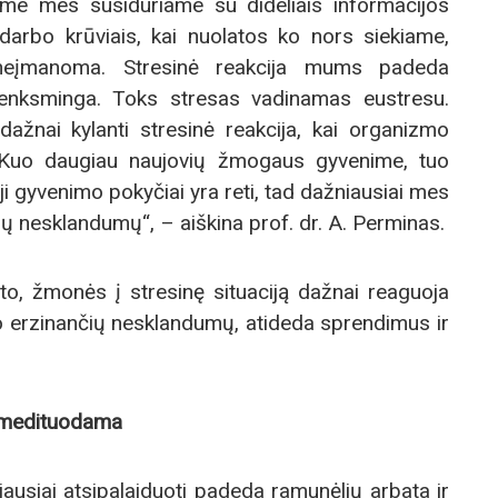
iame mes susiduriame su dideliais informacijos
s darbo krūviais, kai nuolatos ko nors siekiame,
neįmanoma. Stresinė reakcija mums padeda
 kenksminga. Toks stresas vadinamas eustresu.
dažnai kylanti stresinė reakcija, kai organizmo
. Kuo daugiau naujovių žmogaus gyvenime, tuo
eji gyvenimo pokyčiai yra reti, tad dažniausiai mes
 nesklandumų“, – aiškina prof. dr. A. Perminas.
o, žmonės į stresinę situaciją dažnai reaguoja
uo erzinančių nesklandumų, atideda sprendimus ir
 medituodama
iausiai atsipalaiduoti padeda ramunėlių arbata ir