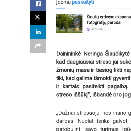
Įdomu
paskaityti
Šiaulių erdvėse ekspon
fotografijų paroda
2026-08-06
Dainininkė
Neringa
Šiaudikytė
kad daugiausiai streso jai sukel
žmonių mase ir tiesiog likti ne
tiki, kad galima išmokti gyventi
ir kartais pasitelkti pagalb
ą.
streso i
ššūkį“, išbandė
oro jog
„Dažnai stresuoju, nes mano g
darbas. Nuolat tenka galvoti 
patobulinti savo turimus įgūd