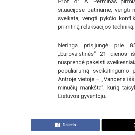
Prof. dr. A. Perminas pirmia
situacijose patiriame, vengti n
sveikata, vengti pykčio konfli
priimtiną relaksacijos techniką.
Neringa prisijungė prie 8
„Eurovaistinės“ 21 dienos i
nusprendė pakeisti sveikesniais
populiarumą sveikatingumo p
Antroje vietoje – „Vandens išš
minučių mankšta“, kurią taisy
Lietuvos gyventojų.
Dalintis