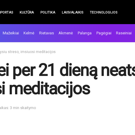
SPORTAS
KULTŪRA
POLITIKA
LAISVALAIKIS
TECHNOLOGIJOS
Mažeikiai
Kelmė
Rietavas
Akmenė
Palanga
Pagėgiai
Raseiniai
atysiu streso, imsiuosi meditacijos
jei per 21 dieną neat
i meditacijos
aikas: 3 min skaitymo