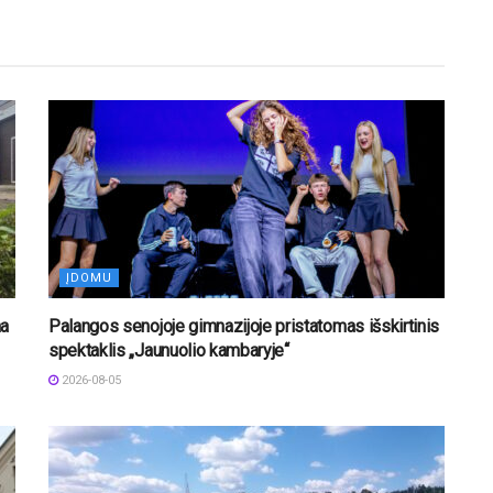
ĮDOMU
na
Palangos senojoje gimnazijoje pristatomas išskirtinis
spektaklis „Jaunuolio kambaryje“
2026-08-05