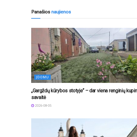
Panašios
naujienos
ĮDOMU
„Gargždų kūrybos stotyje“ – dar viena renginių kupi
savaitė
2026-08-05