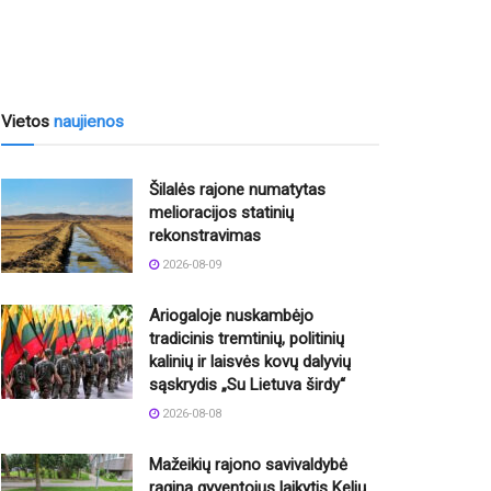
Vietos
naujienos
Šilalės rajone numatytas
melioracijos statinių
rekonstravimas
2026-08-09
Ariogaloje nuskambėjo
tradicinis tremtinių, politinių
kalinių ir laisvės kovų dalyvių
sąskrydis „Su Lietuva širdy“
2026-08-08
Mažeikių rajono savivaldybė
ragina gyventojus laikytis Kelių