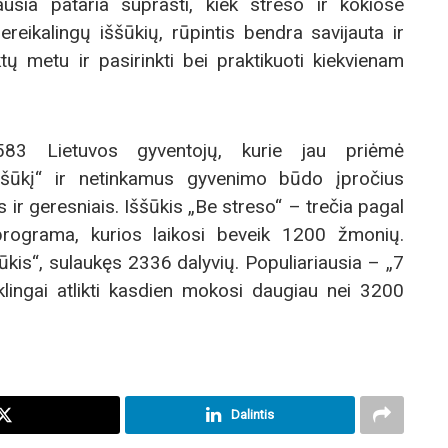
usia pataria suprasti, kiek streso ir kokiose
ereikalingų iššūkių, rūpintis bendra savijauta ir
ktų metu ir pasirinkti bei praktikuoti kiekvienam
583 Lietuvos gyventojų, kurie jau priėmė
ššūkį“ ir netinkamus gyvenimo būdo įpročius
 ir geresniais. Iššūkis „Be streso“ – trečia pagal
rograma, kurios laikosi beveik 1200 žmonių.
ūkis“, sulaukęs 2336 dalyvių. Populiariausia – „7
klingai atlikti kasdien mokosi daugiau nei 3200
Dalintis