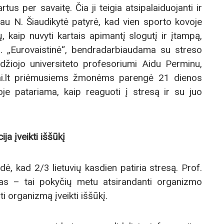
tus per savaitę. Čia ji teigia atsipalaiduojanti ir
iau N. Šiaudikytė patyrė, kad vien sporto kovoje
 kaip nuvyti kartais apimantį slogutį ir įtampą,
tų. „Eurovaistinė“, bendradarbiaudama su streso
džiojo universiteto profesoriumi Aidu Perminu,
erai.lt priėmusiems žmonėms parengė 21 dienos
e patariama, kaip reaguoti į stresą ir su juo
a įveikti iššūkį
ė, kad 2/3 lietuvių kasdien patiria stresą. Prof.
as – tai pokyčių metu atsirandanti organizmo
i organizmą įveikti iššūkį.