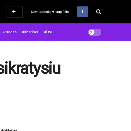
Sekmadienis, 9 rugpjūčio
Skuodas
Jurbarkas
Šilutė
sikratysiu
Reklama