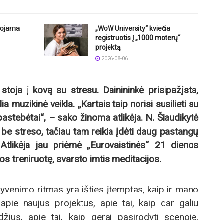
uojama
„WoW University“ kviečia
registruotis į „1000 moterų“
projektą
2026-08-06
 stoja į kovą su stresu. Dainininkė prisipažįsta,
ia muzikinė veikla. „
Kartais taip norisi susilieti su
pastebėtai“, – sako žinoma atlikėja. N. Šiaudikytė
 be streso, tačiau tam reikia įdė
ti daug pastang
ų
 Atlikėja jau priėmė „Eurovaistinės“
21 dienos
os treniruot
ę, svarsto imtis meditacijos.
yvenimo ritmas yra išties įtemptas, kaip ir mano
apie naujus projektus, apie tai, kaip dar galiu
žius, apie tai, kaip gerai pasirodyti scenoje,