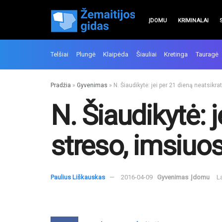
ĮDOMU
KRIMINALAI
Telšiai
Plungė
Klaipėda
Šiauliai
Kretinga
Tauragė
Pradžia
»
Gyvenimas
»
N. Šiaudikytė: jei per 21 dieną neatsikr
N. Šiaudikytė: 
streso, imsiuos
Paulius Liškauskas
2016-04-09
Gyvenimas
Įdomu
L