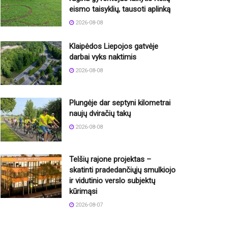
eismo taisyklių, tausoti aplinką
2026-08-08
Klaipėdos Liepojos gatvėje
darbai vyks naktimis
2026-08-08
Plungėje dar septyni kilometrai
naujų dviračių takų
2026-08-08
Telšių rajone projektas –
skatinti pradedančiųjų smulkiojo
ir vidutinio verslo subjektų
kūrimąsi
2026-08-07