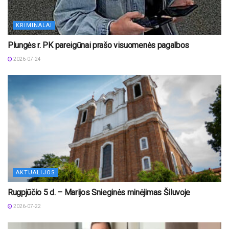
KRIMINALAI
Plungės r. PK pareigūnai prašo visuomenės pagalbos
2026-07-24
AKTUALIJOS
Rugpjūčio 5 d. – Marijos Snieginės minėjimas Šiluvoje
2026-07-22