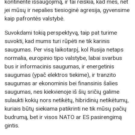
kontinente išsaugojimą, ir tai reiškia, kad mes, net
jei mūsų ir nepalies tiesioginė agresija, gyvensime
kaip pafrontės valstybė.
Suvokdami tokią perspektyvą, taip pat turime
suvokti, kad mums turi rūpėti ne tik karinis
saugumas. Per visą laikotarpį, kol Rusija netaps
normalia, europinio tipo valstybe, labai svarbus
bus ir informacinis saugumas, ir energetinis
saugumas (ypač elektros tiekime), ir tranzito
saugumas ar ekonominis bei finansinis šalies
saugumas, nes kiekvienoje iš šių sričių galime
sulaukti kokių nors netikėtų, hibridinių netikėtumų,
kuriais būtų siekiama patikrinti ne tik mūsų pačių
budrumą, bet ir visos NATO ar ES pasirengimą
gintis.