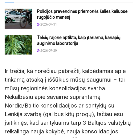
Policijos prevencinės priemonės šalies keliuose
rugpjūčio mėnesį
2026-07-31
Telšių rajone aptikta, kaip įtariama, kanapių
auginimo laboratorija
2026-07-29
Ir trečia, ką norėčiau pabrėžti, kalbėdamas apie
tinkamą atsaką į iššūkius mūsų saugumui – tai
mūsų regioninės konsolidacijos svarba.
Nekalbėsiu apie savaime suprantamą
Nordic/Baltic konsolidacijos ar santykių su
Lenkija svarbą (gal bus kitų progų), tačiau esu
įsitikinęs, kad santykiams tarp 3 Baltijos valstybių
reikalinga nauja kokybė, nauja konsolidacijos