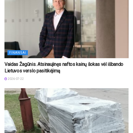
FINANSAI
Vaidas Žagūnis. Atsinaujinęs naftos kainų šokas vėl išbando
Lietuvos verslo pasitikėjimą
2026-07-22