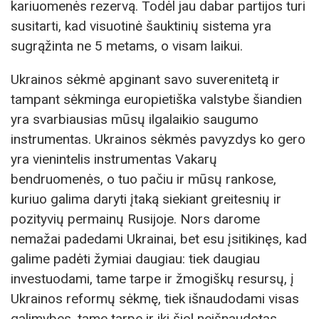
kariuomenės rezervą. Todėl jau dabar partijos turi
susitarti, kad visuotinė šauktinių sistema yra
sugrąžinta ne 5 metams, o visam laikui.
Ukrainos sėkmė apginant savo suverenitetą ir
tampant sėkminga europietiška valstybe šiandien
yra svarbiausias mūsų ilgalaikio saugumo
instrumentas. Ukrainos sėkmės pavyzdys ko gero
yra vienintelis instrumentas Vakarų
bendruomenės, o tuo pačiu ir mūsų rankose,
kuriuo galima daryti įtaką siekiant greitesnių ir
pozityvių permainų Rusijoje. Nors darome
nemažai padedami Ukrainai, bet esu įsitikinęs, kad
galime padėti žymiai daugiau: tiek daugiau
investuodami, tame tarpe ir žmogiškų resursų, į
Ukrainos reformų sėkmę, tiek išnaudodami visas
galimybes, tame tarpe ir iki šiol neišnaudotas