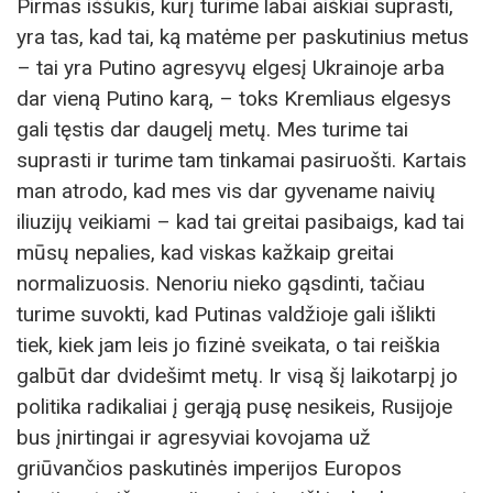
Pirmas iššūkis, kurį turime labai aiškiai suprasti,
yra tas, kad tai, ką matėme per paskutinius metus
– tai yra Putino agresyvų elgesį Ukrainoje arba
dar vieną Putino karą, – toks Kremliaus elgesys
gali tęstis dar daugelį metų. Mes turime tai
suprasti ir turime tam tinkamai pasiruošti. Kartais
man atrodo, kad mes vis dar gyvename naivių
iliuzijų veikiami – kad tai greitai pasibaigs, kad tai
mūsų nepalies, kad viskas kažkaip greitai
normalizuosis. Nenoriu nieko gąsdinti, tačiau
turime suvokti, kad Putinas valdžioje gali išlikti
tiek, kiek jam leis jo fizinė sveikata, o tai reiškia
galbūt dar dvidešimt metų. Ir visą šį laikotarpį jo
politika radikaliai į gerąją pusę nesikeis, Rusijoje
bus įnirtingai ir agresyviai kovojama už
griūvančios paskutinės imperijos Europos