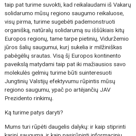
taip pat turime suvokti, kad reikalaudami iš Vakarų
solidarumo mūsų regiono saugumo reikaluose,
visų pirma, turime sugebėti pademonstruoti
organišką, natūralų solidarumą su iššūkiais kitų
Europos regionų, tame tarpe pietinių, Viduržemio
jūros šalių saugumui, kurį sukelia ir milžiniškas
pabėgėlių srautas. Visą šį Europos kontinento
paveikslą matydami taip pat iki mažiausios savo
molekulės gelmių turime būti suinteresuoti
Jungtinių Valstijų efektyvumu rūpintis mūsų
regiono saugumu, ypač po artėjančių JAV
Prezidento rinkimų.
Ką turime patys daryti?
Mums turi rūpėti daugelis dalykų: ir kaip stiprinti
karinį saugumą, ir kaip pasirūpinti informaciniu