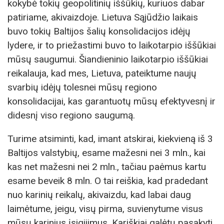
kokybė tokių geopolitinių iššūkių, kuriuos dabar
patiriame, akivaizdoje. Lietuva Sąjūdžio laikais
buvo tokių Baltijos šalių konsolidacijos idėjų
lydere, ir to priežastimi buvo to laikotarpio iššūkiai
mūsų saugumui. Šiandieninio laikotarpio iššūkiai
reikalauja, kad mes, Lietuva, pateiktume naujų
svarbių idėjų tolesnei mūsų regiono
konsolidacijai, kas garantuotų mūsų efektyvesnį ir
didesnį viso regiono saugumą.
Turime atsiminti, kad, imant atskirai, kiekvieną iš 3
Baltijos valstybių, esame mažesni nei 3 mln., kai
kas net mažesni nei 2 mln., tačiau paėmus kartu
esame beveik 8 mln. O tai reiškia, kad pradedant
nuo karinių reikalų, akivaizdu, kad labai daug
laimėtume, jeigu, visų pirma, suvienytume visus
mūsų karinius įsigijimus. Kariškiai galėtų pasakyti,