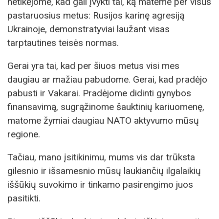
netikėjome, kad gali įvykti tai, ką matėme per visus
pastaruosius metus: Rusijos karinę agresiją
Ukrainoje, demonstratyviai laužant visas
tarptautines teisės normas.
Gerai yra tai, kad per šiuos metus visi mes
daugiau ar mažiau pabudome. Gerai, kad pradėjo
pabusti ir Vakarai. Pradėjome didinti gynybos
finansavimą, sugrąžinome šauktinių kariuomenę,
matome žymiai daugiau NATO aktyvumo mūsų
regione.
Tačiau, mano įsitikinimu, mums vis dar trūksta
gilesnio ir išsamesnio mūsų laukiančių ilgalaikių
iššūkių suvokimo ir tinkamo pasirengimo juos
pasitikti.