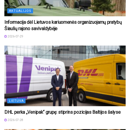
AKTUALIJOS
Informacija dėl Lietuvos kariuomenės organizuojamų pratybų
Šiaulių rajono savivaldybėje
2026-07-29
LIETUVA
DHL perka „Venipak“ grupę: stiprins pozicijas Baltijos šalyse
2026-07-28