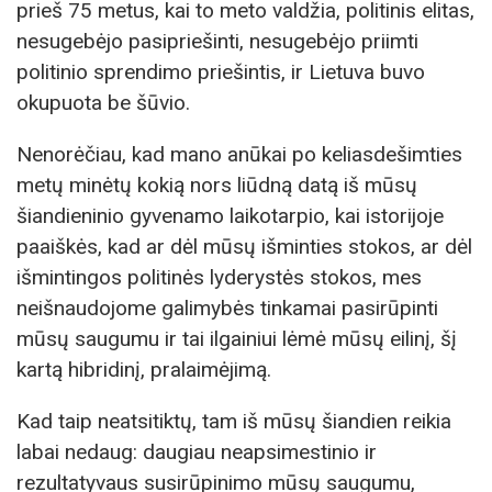
prieš 75 metus, kai to meto valdžia, politinis elitas,
nesugebėjo pasipriešinti, nesugebėjo priimti
politinio sprendimo priešintis, ir Lietuva buvo
okupuota be šūvio.
Nenorėčiau, kad mano anūkai po keliasdešimties
metų minėtų kokią nors liūdną datą iš mūsų
šiandieninio gyvenamo laikotarpio, kai istorijoje
paaiškės, kad ar dėl mūsų išminties stokos, ar dėl
išmintingos politinės lyderystės stokos, mes
neišnaudojome galimybės tinkamai pasirūpinti
mūsų saugumu ir tai ilgainiui lėmė mūsų eilinį, šį
kartą hibridinį, pralaimėjimą.
Kad taip neatsitiktų, tam iš mūsų šiandien reikia
labai nedaug: daugiau neapsimestinio ir
rezultatyvaus susirūpinimo mūsų saugumu,