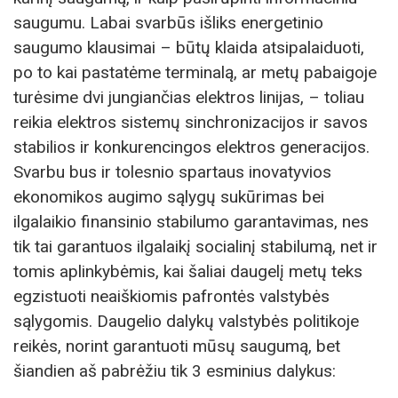
saugumu. Labai svarbūs išliks energetinio
saugumo klausimai – būtų klaida atsipalaiduoti,
po to kai pastatėme terminalą, ar metų pabaigoje
turėsime dvi jungiančias elektros linijas, – toliau
reikia elektros sistemų sinchronizacijos ir savos
stabilios ir konkurencingos elektros generacijos.
Svarbu bus ir tolesnio spartaus inovatyvios
ekonomikos augimo sąlygų sukūrimas bei
ilgalaikio finansinio stabilumo garantavimas, nes
tik tai garantuos ilgalaikį socialinį stabilumą, net ir
tomis aplinkybėmis, kai šaliai daugelį metų teks
egzistuoti neaiškiomis pafrontės valstybės
sąlygomis. Daugelio dalykų valstybės politikoje
reikės, norint garantuoti mūsų saugumą, bet
šiandien aš pabrėžiu tik 3 esminius dalykus: