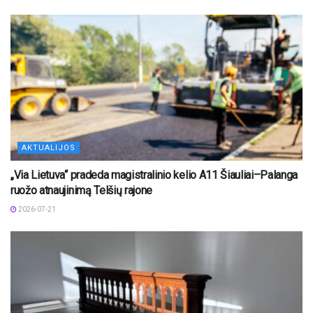
AKTUALIJOS
„Via Lietuva“ pradeda magistralinio kelio A11 Šiauliai–Palanga
ruožo atnaujinimą Telšių rajone
2026-07-21