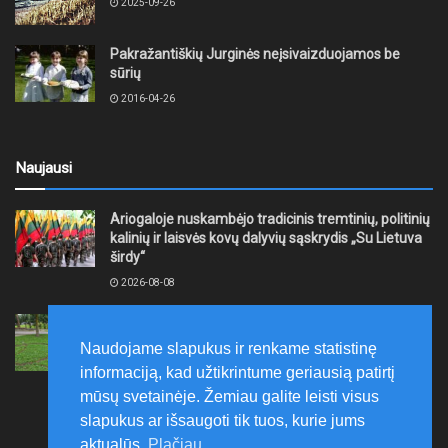
2025-09-26
Pakražantiškių Jurginės neįsivaizduojamos be
sūrių
2016-04-26
Naujausi
Ariogaloje nuskambėjo tradicinis tremtinių, politinių
kalinių ir laisvės kovų dalyvių sąskrydis „Su Lietuva
širdy“
2026-08-08
Mažeikių rajono savivaldybė ragina gyventojus
laikytis Kelių eismo taisyklių, tausoti aplinką
Naudojame slapukus ir renkame statistinę
2026-08-08
informaciją, kad užtikrintume geriausią patirtį
mūsų svetainėje. Žemiau galite leisti visus
slapukus ar išsaugoti tik tuos, kurie jums
aktualūs.
Plačiau