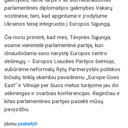
parlamentinės diplomatijos galimybes Vakarų
sostinėse, tam, kad apgintume ir įrodytume
Ukrainos teisę integruotis į Europos Sąjungą.
Čia noriu priminti, kad mes, Tėvynės Sąjunga,
esame vienintelė parlamentinė partija, kuri
išnaudodama savo narystę Europos centro
dešiniųjų – Europos Liaudies Partijos šeimoje,
subūrėme neformalų Rytų Partnerystės politikos
bičiulių tinklą skambiu pavadinimu „Europe Goes
East“ ir Vilniuje per šiuos metus turėjome jau dvi
sėkmingas ir svarbias konferencijas. Raginčiau ir
kitas parlamentines partijas pasekti mūsų
pavyzdžiu.
Įdomu
paskaityti