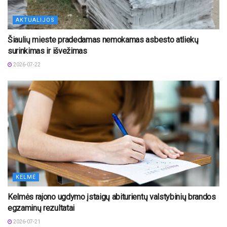
AKTUALIJOS
Šiaulių mieste pradedamas nemokamas asbesto atliekų
surinkimas ir išvežimas
2026-07-22
KELMĖ
Kelmės rajono ugdymo įstaigų abiturientų valstybinių brandos
egzaminų rezultatai
2026-07-21