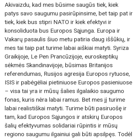
Akivaizdu, kad mes būsime saugūs tiek, kiek
patys savo saugumu pasirūpinsime, bet taip pat ir
tiek, kiek bus stipri NATO ir kiek efektyvi ir
konsoliduota bus Europos Sąjunga. Europa ir
Vakarų pasaulis šiuo metu patiria daug iššūkių, ir
mes tai taip pat turime labai aiškiai matyti. Syriza
Graikijoje, Le Pen Prancūzijoje, euroskeptikų
sėkmės Skandinavijoje, būsimas Britanijos
referendumas, Rusijos agresija Europos rytuose,
ISIS ir pabėgėliai pietiniuose Europos pasieniuose
– visa tai yra ir mūsų šalies ilgalaikio saugumo
fonas, kuris nėra labai ramus. Bet mes jį turime
labai realistiškai matyti. Turime būti pasiruošę ir
tam, kad Europos Sąjungos ir atskirų Europos
šalių efektyvumas solidariai rūpintis ir mūsų
regiono saugumu ilgainiui gali būti apsilpęs. Todėl