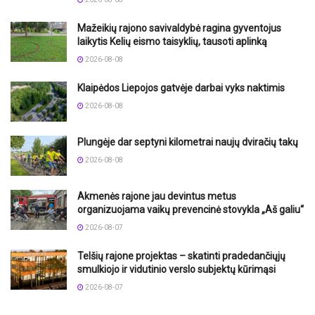
Mažeikių rajono savivaldybė ragina gyventojus
laikytis Kelių eismo taisyklių, tausoti aplinką
2026-08-08
Klaipėdos Liepojos gatvėje darbai vyks naktimis
2026-08-08
Plungėje dar septyni kilometrai naujų dviračių takų
2026-08-08
Akmenės rajone jau devintus metus
organizuojama vaikų prevencinė stovykla „Aš galiu“
2026-08-07
Telšių rajone projektas – skatinti pradedančiųjų
smulkiojo ir vidutinio verslo subjektų kūrimąsi
2026-08-07