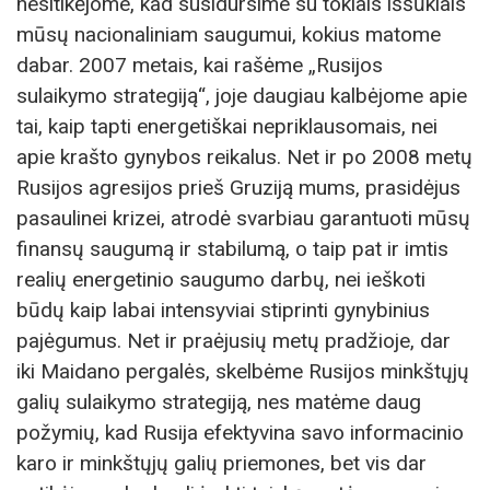
nesitikėjome, kad susidursime su tokiais iššūkiais
mūsų nacionaliniam saugumui, kokius matome
dabar. 2007 metais, kai rašėme „Rusijos
sulaikymo strategiją“, joje daugiau kalbėjome apie
tai, kaip tapti energetiškai nepriklausomais, nei
apie krašto gynybos reikalus. Net ir po 2008 metų
Rusijos agresijos prieš Gruziją mums, prasidėjus
pasaulinei krizei, atrodė svarbiau garantuoti mūsų
finansų saugumą ir stabilumą, o taip pat ir imtis
realių energetinio saugumo darbų, nei ieškoti
būdų kaip labai intensyviai stiprinti gynybinius
pajėgumus. Net ir praėjusių metų pradžioje, dar
iki Maidano pergalės, skelbėme Rusijos minkštųjų
galių sulaikymo strategiją, nes matėme daug
požymių, kad Rusija efektyvina savo informacinio
karo ir minkštųjų galių priemones, bet vis dar