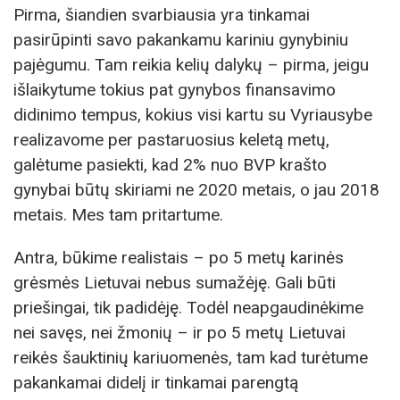
Pirma, šiandien svarbiausia yra tinkamai
pasirūpinti savo pakankamu kariniu gynybiniu
pajėgumu. Tam reikia kelių dalykų – pirma, jeigu
išlaikytume tokius pat gynybos finansavimo
didinimo tempus, kokius visi kartu su Vyriausybe
realizavome per pastaruosius keletą metų,
galėtume pasiekti, kad 2% nuo BVP krašto
gynybai būtų skiriami ne 2020 metais, o jau 2018
metais. Mes tam pritartume.
Antra, būkime realistais – po 5 metų karinės
grėsmės Lietuvai nebus sumažėję. Gali būti
priešingai, tik padidėję. Todėl neapgaudinėkime
nei savęs, nei žmonių – ir po 5 metų Lietuvai
reikės šauktinių kariuomenės, tam kad turėtume
pakankamai didelį ir tinkamai parengtą