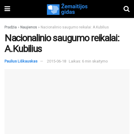
Pradžia
»
Naujienos
»
Nacionalinio saugumo reikalai: A.Kubilius
Nacionalinio saugumo reikalai:
A.Kubilius
Paulius Liškauskas
2015-06-18
Laikas: 6 min skaitymo