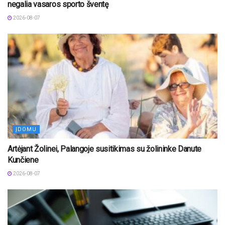
negalia vasaros sporto šventę
2026-08-07
ĮDOMU
Artėjant Žolinei, Palangoje susitikimas su žolininke Danute
Kunčiene
2026-08-07