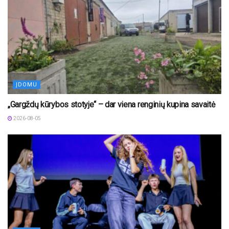
ĮDOMU
„Gargždų kūrybos stotyje“ – dar viena renginių kupina savaitė
2026-08-05