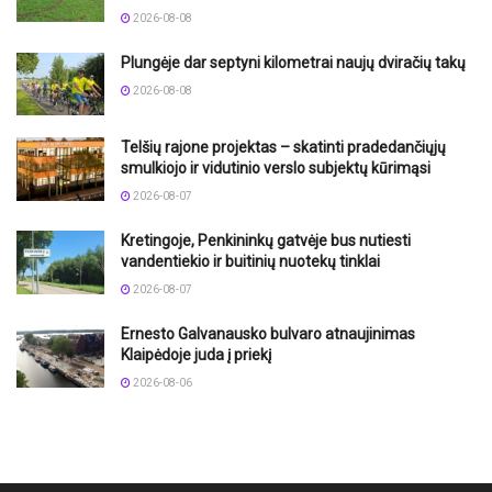
2026-08-08
Plungėje dar septyni kilometrai naujų dviračių takų
2026-08-08
Telšių rajone projektas – skatinti pradedančiųjų
smulkiojo ir vidutinio verslo subjektų kūrimąsi
2026-08-07
Kretingoje, Penkininkų gatvėje bus nutiesti
vandentiekio ir buitinių nuotekų tinklai
2026-08-07
Ernesto Galvanausko bulvaro atnaujinimas
Klaipėdoje juda į priekį
2026-08-06