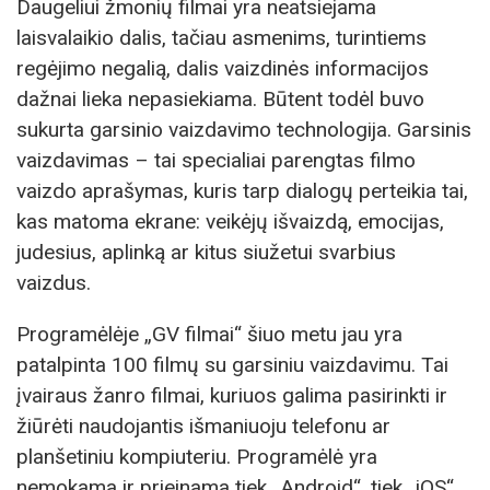
Daugeliui žmonių filmai yra neatsiejama
laisvalaikio dalis, tačiau asmenims, turintiems
regėjimo negalią, dalis vaizdinės informacijos
dažnai lieka nepasiekiama. Būtent todėl buvo
sukurta garsinio vaizdavimo technologija. Garsinis
vaizdavimas – tai specialiai parengtas filmo
vaizdo aprašymas, kuris tarp dialogų perteikia tai,
kas matoma ekrane: veikėjų išvaizdą, emocijas,
judesius, aplinką ar kitus siužetui svarbius
vaizdus.
Programėlėje „GV filmai“ šiuo metu jau yra
patalpinta 100 filmų su garsiniu vaizdavimu. Tai
įvairaus žanro filmai, kuriuos galima pasirinkti ir
žiūrėti naudojantis išmaniuoju telefonu ar
planšetiniu kompiuteriu. Programėlė yra
nemokama ir prieinama tiek „Android“, tiek „iOS“