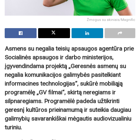
Žmogus su akiniais/Magnific
Asmens su negalia teisių apsaugos agentūra prie
Socialinės apsaugos ir darbo ministerijos,
įgyvendindama projektą „Geresnės asmenų su
negalia komunikacijos galimybės pasitelkiant
informacines technologijas“, sukūrė mobiliąją
programėlę „GV filmai“, skirtą neregiams ir
silpnaregiams. Programėlė padeda užtikrinti
geresnį kultūros prieinamumą ir suteikia daugiau
galimybių savarankiškai mėgautis audiovizualiniu
turiniu.