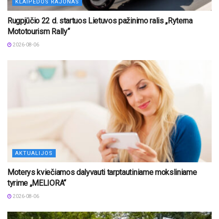
KLAIPĖDOS RAJONAS
Rugpjūčio 22 d. startuos Lietuvos pažinimo ralis „Ryterna
Mototourism Rally“
2026-08-06
AKTUALIJOS
Moterys kviečiamos dalyvauti tarptautiniame moksliniame
tyrime „MELIORA“
2026-08-06