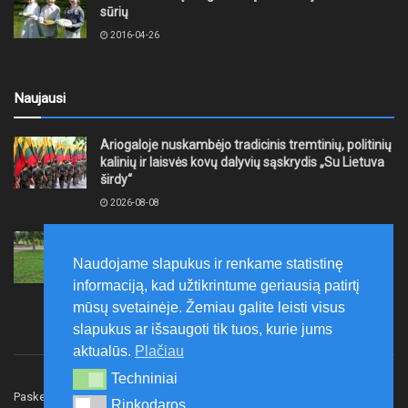
sūrių
2016-04-26
Naujausi
Ariogaloje nuskambėjo tradicinis tremtinių, politinių
kalinių ir laisvės kovų dalyvių sąskrydis „Su Lietuva
širdy“
2026-08-08
Mažeikių rajono savivaldybė ragina gyventojus
laikytis Kelių eismo taisyklių, tausoti aplinką
Naudojame slapukus ir renkame statistinę
2026-08-08
informaciją, kad užtikrintume geriausią patirtį
mūsų svetainėje. Žemiau galite leisti visus
slapukus ar išsaugoti tik tuos, kurie jums
aktualūs.
Plačiau
Techniniai
Techniniai
Paskelbk naujieną
Rašyti redakcijai
Reklama
Rinkodaros
Rinkodaros