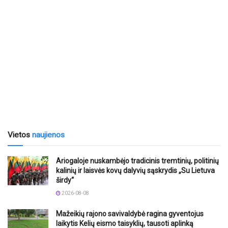
Vietos
naujienos
Ariogaloje nuskambėjo tradicinis tremtinių, politinių
kalinių ir laisvės kovų dalyvių sąskrydis „Su Lietuva
širdy“
2026-08-08
Mažeikių rajono savivaldybė ragina gyventojus
laikytis Kelių eismo taisyklių, tausoti aplinką