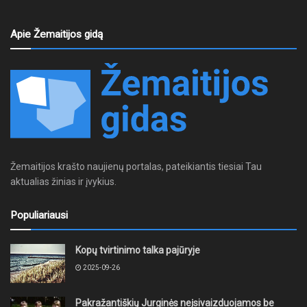
Apie Žemaitijos gidą
Žemaitijos krašto naujienų portalas, pateikiantis tiesiai Tau
aktualias žinias ir įvykius.
Populiariausi
Kopų tvirtinimo talka pajūryje
2025-09-26
Pakražantiškių Jurginės neįsivaizduojamos be