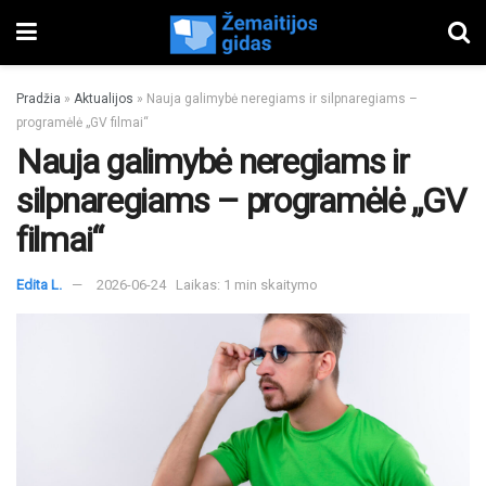
Pradžia
»
Aktualijos
»
Nauja galimybė neregiams ir silpnaregiams –
programėlė „GV filmai“
Nauja galimybė neregiams ir
silpnaregiams – programėlė „GV
filmai“
Edita L.
2026-06-24
Laikas: 1 min skaitymo