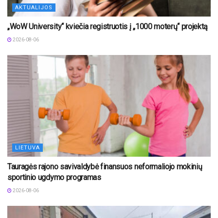
AKTUALIJOS
„WoW University“ kviečia registruotis į „1000 moterų“ projektą
2026-08-06
LIETUVA
Tauragės rajono savivaldybė finansuos neformaliojo mokinių
sportinio ugdymo programas
2026-08-06