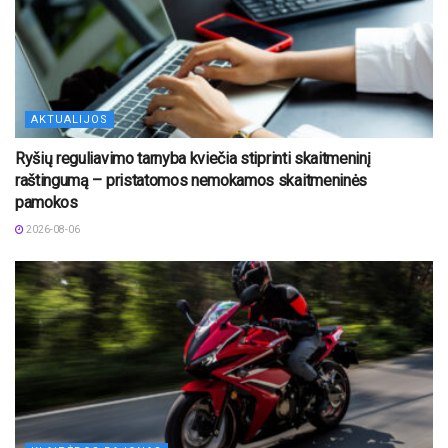
AKTUALIJOS
Ryšių reguliavimo tarnyba kviečia stiprinti skaitmeninį
raštingumą – pristatomos nemokamos skaitmeninės
pamokos
2026-08-06