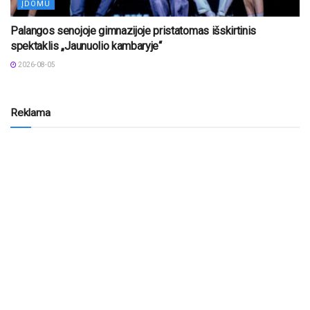
ĮDOMU
Palangos senojoje gimnazijoje pristatomas išskirtinis
spektaklis „Jaunuolio kambaryje“
2026-08-05
Reklama