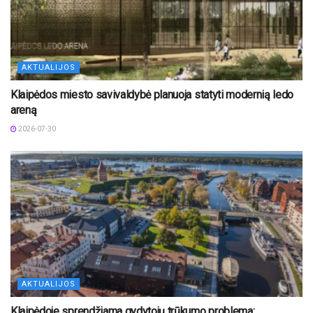
AKTUALIJOS
Klaipėdos miesto savivaldybė planuoja statyti modernią ledo
areną
2026-07-30
AKTUALIJOS
Klaipėdoje sprendžiama gydytojų trūkumo problema: