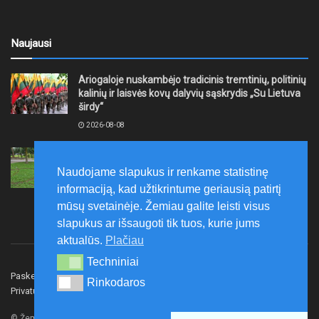
Naujausi
Ariogaloje nuskambėjo tradicinis tremtinių, politinių
kalinių ir laisvės kovų dalyvių sąskrydis „Su Lietuva
širdy“
2026-08-08
Mažeikių rajono savivaldybė ragina gyventojus
laikytis Kelių eismo taisyklių, tausoti aplinką
Naudojame slapukus ir renkame statistinę
2026-08-08
informaciją, kad užtikrintume geriausią patirtį
mūsų svetainėje. Žemiau galite leisti visus
slapukus ar išsaugoti tik tuos, kurie jums
aktualūs.
Plačiau
Techniniai
Techniniai
Paskelbk naujieną
Rašyti redakcijai
Reklama
Rinkodaros
Rinkodaros
Privatumo politika
Susisiekite
© Žemaitijos gidas.