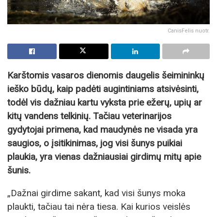
CanisFelis nuotr.
Karštomis vasaros dienomis daugelis šeimininkų
ieško būdų, kaip padėti augintiniams atsivėsinti,
todėl vis dažniau kartu vyksta prie ežerų, upių ar
kitų vandens telkinių. Tačiau veterinarijos
gydytojai primena, kad maudynės ne visada yra
saugios, o įsitikinimas, jog visi šunys puikiai
plaukia, yra vienas dažniausiai girdimų mitų apie
šunis.
„Dažnai girdime sakant, kad visi šunys moka
plaukti, tačiau tai nėra tiesa. Kai kurios veislės