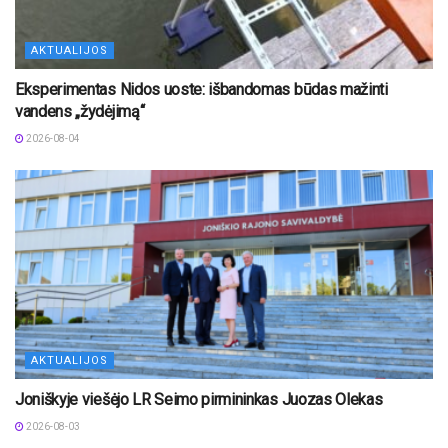
AKTUALIJOS
Eksperimentas Nidos uoste: išbandomas būdas mažinti
vandens „žydėjimą“
2026-08-04
AKTUALIJOS
Joniškyje viešėjo LR Seimo pirmininkas Juozas Olekas
2026-08-03