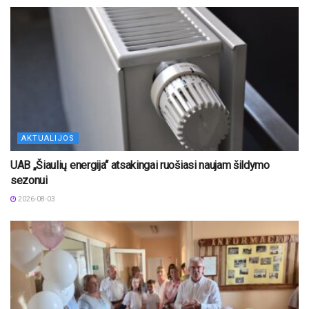
AKTUALIJOS
UAB „Šiaulių energija“ atsakingai ruošiasi naujam šildymo
sezonui
2026-08-03