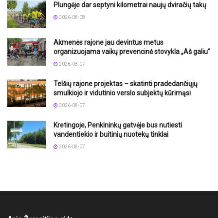
Plungėje dar septyni kilometrai naujų dviračių takų
2026-08-08
Akmenės rajone jau devintus metus
organizuojama vaikų prevencinė stovykla „Aš galiu“
2026-08-07
Telšių rajone projektas – skatinti pradedančiųjų
smulkiojo ir vidutinio verslo subjektų kūrimąsi
2026-08-07
Kretingoje, Penkininkų gatvėje bus nutiesti
vandentiekio ir buitinių nuotekų tinklai
2026-08-07