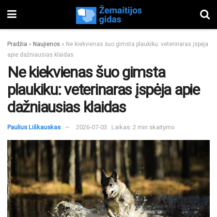
Pradžia
»
Naujienos
»
Ne kiekvienas šuo gimsta plaukiku: veterinaras įspėja
apie dažniausias klaidas
Ne kiekvienas šuo gimsta
plaukiku: veterinaras įspėja apie
dažniausias klaidas
Paulius Liškauskas
2026-07-03
Laikas: 2 min skaitymo