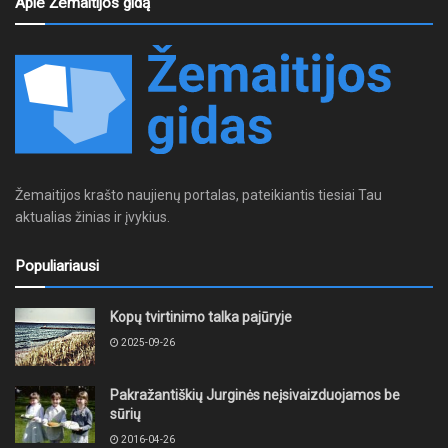
Apie Žemaitijos gidą
Žemaitijos krašto naujienų portalas, pateikiantis tiesiai Tau
aktualias žinias ir įvykius.
Populiariausi
Kopų tvirtinimo talka pajūryje
2025-09-26
Pakražantiškių Jurginės neįsivaizduojamos be
sūrių
2016-04-26