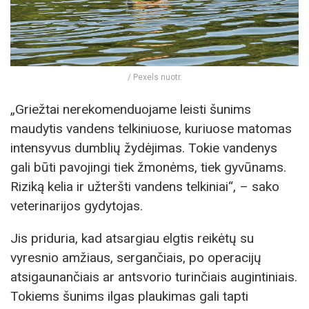
/ Pexels nuotr.
„Griežtai nerekomenduojame leisti šunims
maudytis vandens telkiniuose, kuriuose matomas
intensyvus dumblių žydėjimas. Tokie vandenys
gali būti pavojingi tiek žmonėms, tiek gyvūnams.
Riziką kelia ir užteršti vandens telkiniai“, – sako
veterinarijos gydytojas.
Jis priduria, kad atsargiau elgtis reikėtų su
vyresnio amžiaus, sergančiais, po operacijų
atsigaunančiais ar antsvorio turinčiais augintiniais.
Tokiems šunims ilgas plaukimas gali tapti