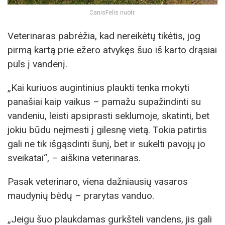
CanisFelis nuotr.
Veterinaras pabrėžia, kad nereikėtų tikėtis, jog
pirmą kartą prie ežero atvykęs šuo iš karto drąsiai
puls į vandenį.
„Kai kuriuos augintinius plaukti tenka mokyti
panašiai kaip vaikus – pamažu supažindinti su
vandeniu, leisti apsiprasti seklumoje, skatinti, bet
jokiu būdu neįmesti į gilesnę vietą. Tokia patirtis
gali ne tik išgąsdinti šunį, bet ir sukelti pavojų jo
sveikatai“, – aiškina veterinaras.
Pasak veterinaro, viena dažniausių vasaros
maudynių bėdų – prarytas vanduo.
„Jeigu šuo plaukdamas gurkšteli vandens, jis gali