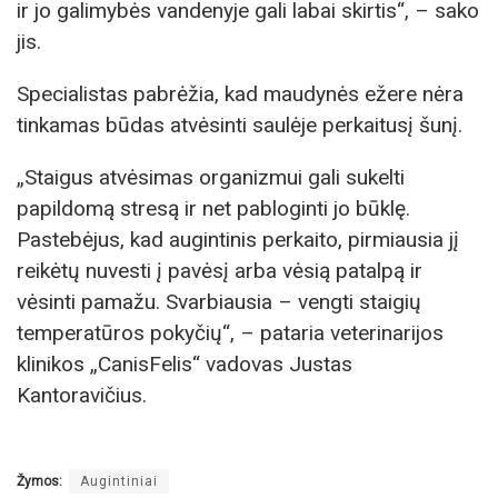
ir jo galimybės vandenyje gali labai skirtis“, – sako
jis.
Specialistas pabrėžia, kad maudynės ežere nėra
tinkamas būdas atvėsinti saulėje perkaitusį šunį.
„Staigus atvėsimas organizmui gali sukelti
papildomą stresą ir net pabloginti jo būklę.
Pastebėjus, kad augintinis perkaito, pirmiausia jį
reikėtų nuvesti į pavėsį arba vėsią patalpą ir
vėsinti pamažu. Svarbiausia – vengti staigių
temperatūros pokyčių“, – pataria veterinarijos
klinikos „CanisFelis“ vadovas Justas
Kantoravičius.
Žymos:
Augintiniai