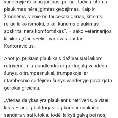
vandenyje iš tiesų jaučiasi puikiai, tačiau kitoms
plaukimas nėra įgimtas gebėjimas. Kaip ir
žmonėms, vieniems tai sekasi geriau, kitiems
reikia laiko išmokti, o kai kuriems plaukimas
apskritai nėra komfortiškas“, – sako veterinarijos
klinikos „CanisFelis“ vadovas Justas
Kantoravičius.
Anot jo, puikiais plaukikais dažniausiai laikomi
retriveriai, niufaundlendai ar portugalų vandens
šunys, o trumpasnukiai, trumpakojai ar
stambesnio sudėjimo šunys vandenyje pavargsta
gerokai greičiau.
„Vienas dalykas yra plaukiantis retriveris, o visai
kitas – anglų buldogas. Jų kūno ir snukučio
sandara visai kitokia, todėl laikyti galvą bei nosį