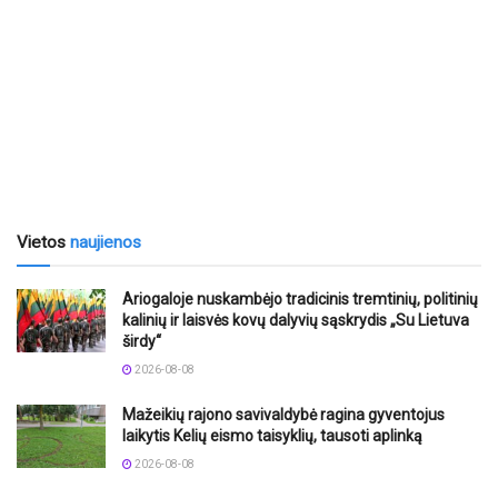
Vietos
naujienos
Ariogaloje nuskambėjo tradicinis tremtinių, politinių
kalinių ir laisvės kovų dalyvių sąskrydis „Su Lietuva
širdy“
2026-08-08
Mažeikių rajono savivaldybė ragina gyventojus
laikytis Kelių eismo taisyklių, tausoti aplinką
2026-08-08