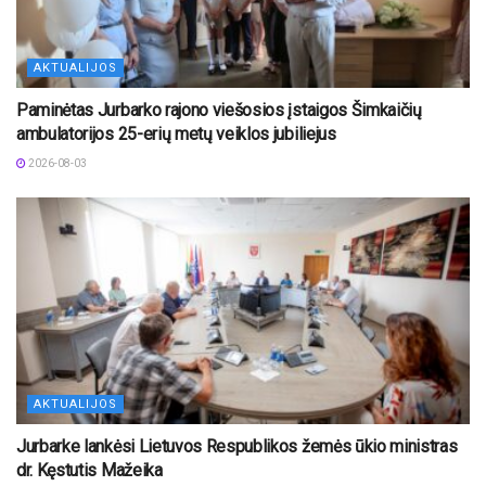
AKTUALIJOS
Paminėtas Jurbarko rajono viešosios įstaigos Šimkaičių
ambulatorijos 25-erių metų veiklos jubiliejus
2026-08-03
AKTUALIJOS
Jurbarke lankėsi Lietuvos Respublikos žemės ūkio ministras
dr. Kęstutis Mažeika