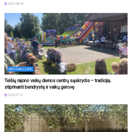
2026-08-03
AKTUALIJOS
Telšių rajono vaikų dienos centrų sąskrydis – tradicija,
stiprinanti bendrystę ir vaikų gerovę
2026-07-31