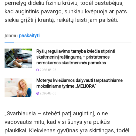
pernelyg dideliu fiziniu krūviu, todėl pastebėjus,
kad augintinis pavargo, sunkiau kvėpuoja ar pats
siekia grįžti į krantą, reikėtų leisti jam pailsėti.
Įdomu
paskaityti
Ryšių reguliavimo tarnyba kviečia stiprinti
skaitmeninį raštingumą – pristatomos
nemokamos skaitmeninės pamokos
2026-08-06
Moterys kviečiamos dalyvauti tarptautiniame
moksliniame tyrime „MELIORA“
2026-08-06
„Svarbiausia – stebėti patį augintinį, o ne
vadovautis mitu, kad visi šunys yra puikūs
plaukikai. Kiekvienas gyvūnas yra skirtingas, todėl