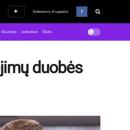
Šeštadienis, 8 rugpjūčio
Skuodas
Jurbarkas
Šilutė
mėjimų duobės