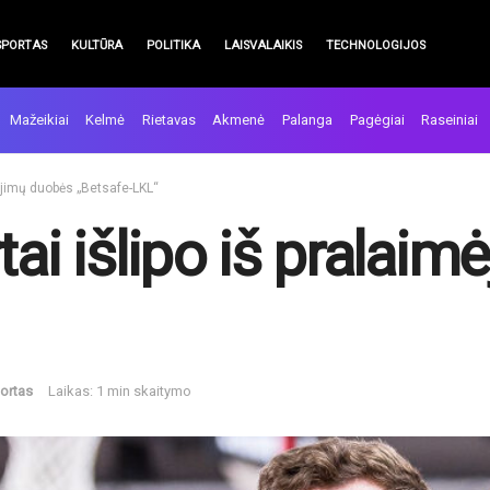
SPORTAS
KULTŪRA
POLITIKA
LAISVALAIKIS
TECHNOLOGIJOS
Mažeikiai
Kelmė
Rietavas
Akmenė
Palanga
Pagėgiai
Raseiniai
mėjimų duobės „Betsafe-LKL“
tai išlipo iš pralai
ortas
Laikas: 1 min skaitymo