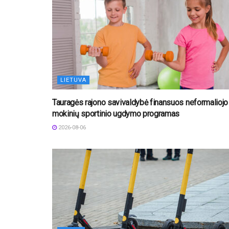
LIETUVA
Tauragės rajono savivaldybė finansuos neformaliojo
mokinių sportinio ugdymo programas
2026-08-06