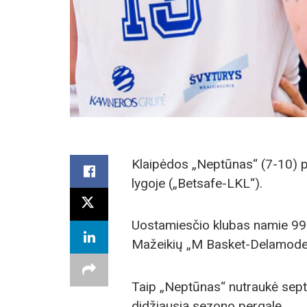
Klaipėdos „Neptūnas“ (7-10) pa
lygoje („Betsafe-LKL“).
Uostamiesčio klubas namie 99:
Mažeikių „M Basket-Delamode
Taip „Neptūnas“ nutraukė sept
didžiausią sezono pergalę.