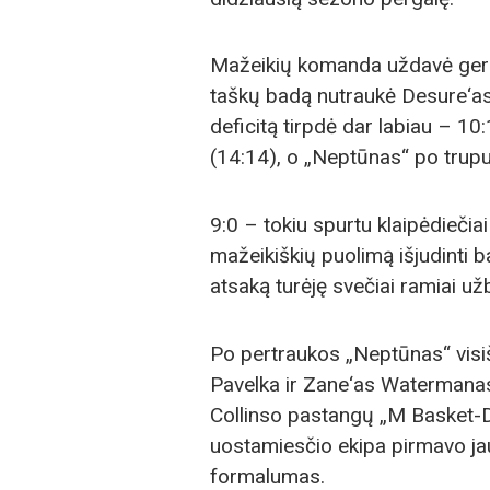
Mažeikių komanda uždavė gerą 
taškų badą nutraukė Desure‘as 
deficitą tirpdė dar labiau – 10
(14:14), o „Neptūnas“ po trupu
9:0 – tokiu spurtu klaipėdiečiai
mažeikiškių puolimą išjudinti 
atsaką turėję svečiai ramiai užb
Po pertraukos „Neptūnas“ visi
Pavelka ir Zane‘as Watermanas
Collinso pastangų „M Basket-D
uostamiesčio ekipa pirmavo jau
formalumas.