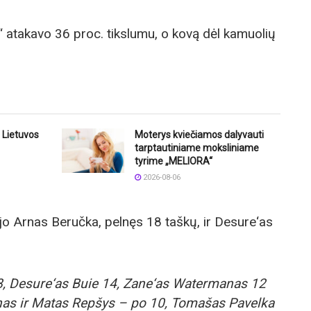
 atakavo 36 proc. tikslumu, o kovą dėl kamuolių
 Lietuvos
Moterys kviečiamos dalyvauti
tarptautiniame moksliniame
tyrime „MELIORA“
2026-08-06
ėjo Arnas Beručka, pelnęs 18 taškų, ir Desure‘as
, Desure‘as Buie 14, Zane‘as Watermanas 12
nas ir Matas Repšys – po 10, Tomašas Pavelka