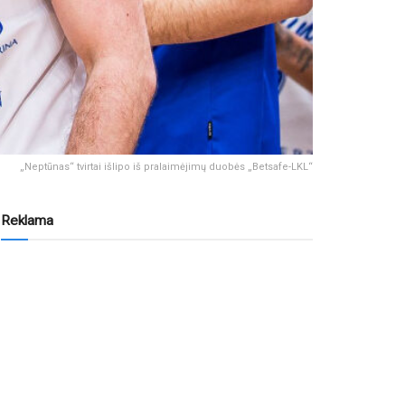
„Neptūnas“ tvirtai išlipo iš pralaimėjimų duobės „Betsafe-LKL“
Reklama