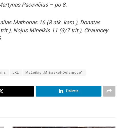
r Martynas Pacevičius – po 8.
ilas Mathonas 16 (8 atk. kam.), Donatas
trit.), Nojus Mineikis 11 (3/7 trit.), Chauncey
.
inis
LKL
Mažeikių „M Basket-Delamode“
Dalintis