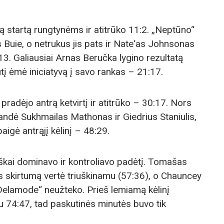
startą rungtynėms ir atitrūko 11:2. „Neptūno“
Buie, o netrukus jis pats ir Nate‘as Johnsonas
:13. Galiausiai Arnas Beručka lygino rezultatą
tį ėmė iniciatyvą į savo rankas – 21:17.
 pradėjo antrą ketvirtį ir atitrūko – 30:17. Nors
bandė Sukhmailas Mathonas ir Giedrius Staniulis,
aigė antrąjį kėlinį – 48:29.
škai dominavo ir kontroliavo padėtį. Tomašas
 skirtumą vertė triuškinamu (57:36), o Chauncey
elamode“ neužteko. Prieš lemiamą kėlinį
 74:47, tad paskutinės minutės buvo tik