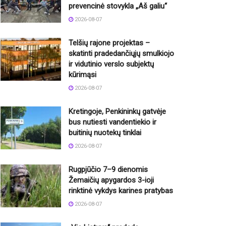
prevencinė stovykla „Aš galiu“
2026-08-07
Telšių rajone projektas –
skatinti pradedančiųjų smulkiojo
ir vidutinio verslo subjektų
kūrimąsi
2026-08-07
Kretingoje, Penkininkų gatvėje
bus nutiesti vandentiekio ir
buitinių nuotekų tinklai
2026-08-07
Rugpjūčio 7–9 dienomis
Žemaičių apygardos 3-ioji
rinktinė vykdys karines pratybas
2026-08-07