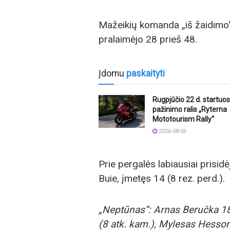
Mažeikių komanda „iš žaidimo“
pralaimėjo 28 prieš 48.
Įdomu
paskaityti
Rugpjūčio 22 d. startuos
pažinimo ralis „Ryterna
Mototourism Rally“
2026-08-06
Prie pergalės labiausiai prisid
Buie, įmetęs 14 (8 rez. perd.).
„Neptūnas“: Arnas Beručka 18
(8 atk. kam.), Mylesas Hesso