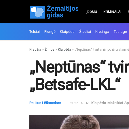
ĮDOMU
KRIMINALAI
Telšiai
Plungė
Klaipėda
Šiauliai
Kretinga
Tauragė
Pradžia
»
Žinios
»
Klaipėda
»
„Neptūnas“ tvirtai išlipo iš pralai
„Neptūnas“ tvir
„Betsafe-LKL“
Paulius Liškauskas
2025-02-02
Klaipėda
Mažeikiai
Sp