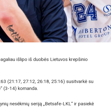
galiau išlipo iš duobės Lietuvos krepšinio
63 (21:17, 27:12, 26:18, 25:16) susitvarkė su
“ (3-14) komanda.
ynių nesėkmių seriją „Betsafe-LKL“ ir pasiekė