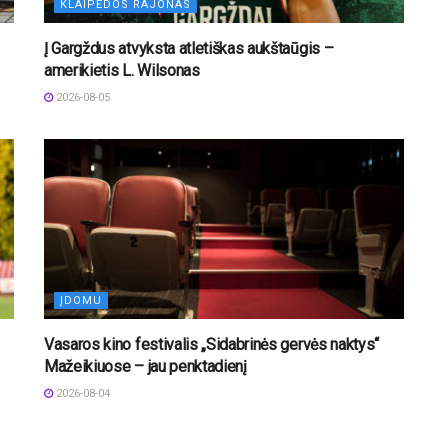
KLAIPĖDOS RAJONAS
Į Gargždus atvyksta atletiškas aukštaūgis –
amerikietis L. Wilsonas
2026-08-05
ĮDOMU
Vasaros kino festivalis „Sidabrinės gervės naktys“
Mažeikiuose – jau penktadienį
2026-08-04