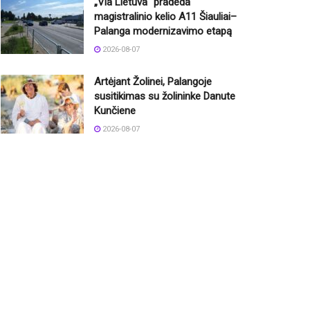
„Via Lietuva“ pradeda
magistralinio kelio A11 Šiauliai–
Palanga modernizavimo etapą
2026-08-07
Artėjant Žolinei, Palangoje
susitikimas su žolininke Danute
Kunčiene
2026-08-07