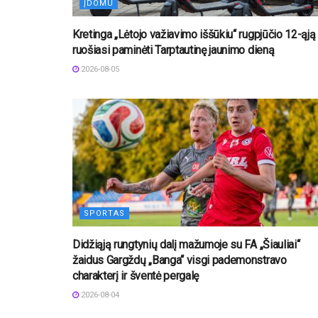
ĮDOMU
Kretinga „Lėtojo važiavimo iššūkiu“ rugpjūčio 12-ąją
ruošiasi paminėti Tarptautinę jaunimo dieną
2026-08-05
SPORTAS
Didžiąją rungtynių dalį mažumoje su FA „Šiauliai“
žaidus Gargždų „Banga“ visgi pademonstravo
charakterį ir šventė pergalę
2026-08-04