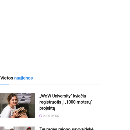
Vietos
naujienos
„WoW University“ kviečia
registruotis į „1000 moterų“
projektą
2026-08-06
Tauragės rajono savivaldybė