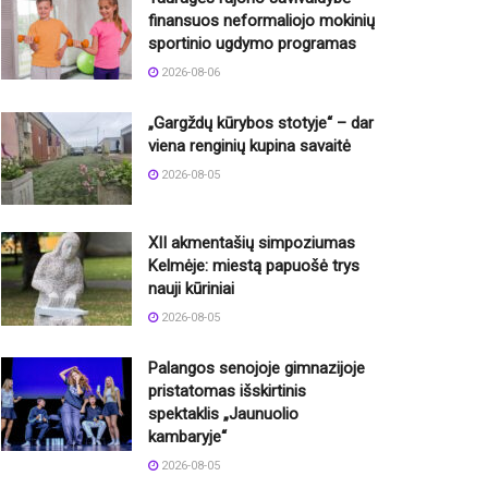
finansuos neformaliojo mokinių
sportinio ugdymo programas
2026-08-06
„Gargždų kūrybos stotyje“ – dar
viena renginių kupina savaitė
2026-08-05
XII akmentašių simpoziumas
Kelmėje: miestą papuošė trys
nauji kūriniai
2026-08-05
Palangos senojoje gimnazijoje
pristatomas išskirtinis
spektaklis „Jaunuolio
kambaryje“
2026-08-05