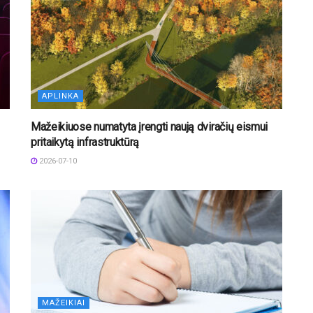
APLINKA
Mažeikiuose numatyta įrengti naują dviračių eismui
pritaikytą infrastruktūrą
2026-07-10
MAŽEIKIAI