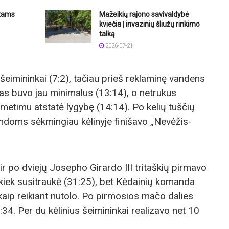
ktams
Mažeikių rajono savivaldybė
kviečia į invazinių šliužų rinkimo
talką
2026-07-21
šeimininkai (7:2), tačiau prieš reklaminę vandens
tas buvo jau minimalus (13:14), o netrukus
timu atstatė lygybę (14:14). Po kelių tuščių
doms sėkmingiau kėlinyje finišavo „Nevėžis-
ir po dviejų Josepho Girardo III tritaškių pirmavo
kiek susitraukė (31:25), bet Kėdainių komanda
kaip reikiant nutolo. Po pirmosios mačo dalies
34. Per du kėlinius šeimininkai realizavo net 10