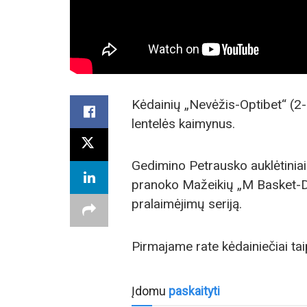
Kėdainių „Nevėžis-Optibet“ (2-
lentelės kaimynus.
Gedimino Petrausko auklėtini
pranoko Mažeikių „M Basket-De
pralaimėjimų seriją.
Pirmajame rate kėdainiečiai tai
Įdomu
paskaityti