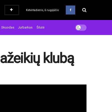
Ketvirtadienis, 6 rugpjūčio
Skuodas
Jurbarkas
Šilutė
ažeikių klubą