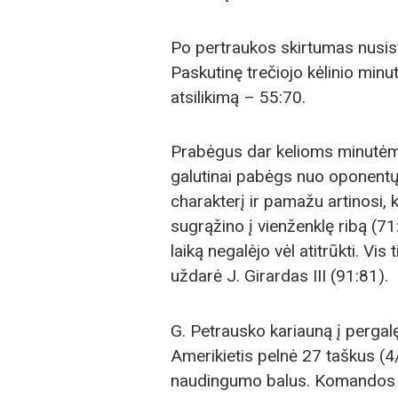
Po pertraukos skirtumas nusisto
Paskutinę trečiojo kėlinio min
atsilikimą – 55:70.
Prabėgus dar kelioms minutėms,
galutinai pabėgs nuo oponentų
charakterį ir pamažu artinosi, 
sugrąžino į vienženklę ribą (71
laiką negalėjo vėl atitrūkti. Vi
uždarė J. Girardas III (91:81).
G. Petrausko kariauną į pergalę
Amerikietis pelnė 27 taškus (4/7
naudingumo balus. Komandos ka