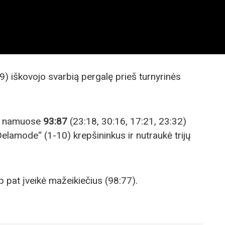
9) iškovojo svarbią pergalę prieš turnyrinės
ai namuose
93:87
(23:18, 30:16, 17:21, 23:32)
lamode“ (1-10) krepšininkus ir nutraukė trijų
p pat įveikė mažeikiečius (98:77).