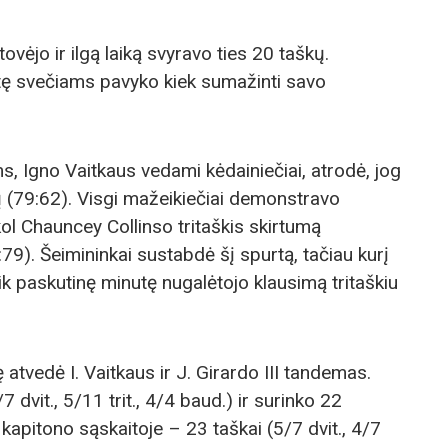
vėjo ir ilgą laiką svyravo ties 20 taškų.
utę svečiams pavyko kiek sumažinti savo
 Igno Vaitkaus vedami kėdainiečiai, atrodė, jog
 (79:62). Visgi mažeikiečiai demonstravo
kol Chauncey Collinso tritaškis skirtumą
:79). Šeimininkai sustabdė šį spurtą, tačiau kurį
s tik paskutinę minutę nugalėtojo klausimą tritaškiu
 atvedė I. Vaitkaus ir J. Girardo III tandemas.
 dvit., 5/11 trit., 4/4 baud.) ir surinko 22
pitono sąskaitoje – 23 taškai (5/7 dvit., 4/7