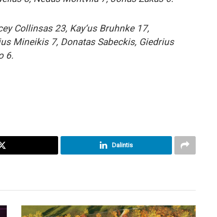
cey Collinsas 23, Kay‘us Bruhnke 17,
s Mineikis 7, Donatas Sabeckis, Giedrius
o 6.
Dalintis