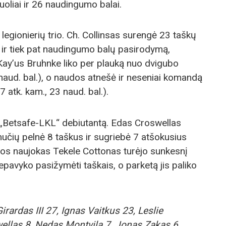
muoliai ir 26 naudingumo balai.
legionierių trio. Ch. Collinsas surengė 23 taškų
d.) ir tiek pat naudingumo balų pasirodymą,
Kay’us Bruhnke liko per plauką nuo dvigubo
5 naud. bal.), o naudos atnešė ir neseniai komandą
 atk. kam., 23 naud. bal.).
„Betsafe-LKL“ debiutantą. Edas Croswellas
nučių pelnė 8 taškus ir sugriebė 7 atšokusius
os naujokas Tekele Cottonas turėjo sunkesnį
pavyko pasižymėti taškais, o parketą jis paliko
irardas III 27, Ignas Vaitkus 23, Leslie
llas 8, Nedas Montvila 7, Jonas Zakas 6.