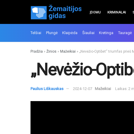
ĮDOMU
KRIMINALAI
Telšiai
Plungė
Klaipėda
Šiauliai
Kretinga
Tauragė
Pradžia
»
Žinios
»
Mažeikiai
»
„Nevėžio-Optibet“ triumfas prieš 
„Nevėžio-Optib
Paulius Liškauskas
2024-12-07
Mažeikiai
Laikas: 2 