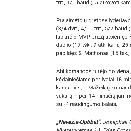
trit., 1/1 baud.), 5 atkovoti ka
Pralaimėtojų gretose lyderiavo 
(3/4 dvit., 4/10 trit., 5/7 bau
lapkričio MVP prizą atsiėmęs 
dublio (17 tšk., 9 atk. kam., 2
papildęs S. Mathonas (15 tšk., 7
Abi komandos turėjo po vieną 
kėdainiečiams per lygiai 18 mi
kamuolius, o Mažeikių komand
vakarą – per 14 minučių jam ne
su -4 naudingumo balais.
„Nevėžis-Optibet“
: Josephas G
Nkereuwemas 14, Edas Croswe