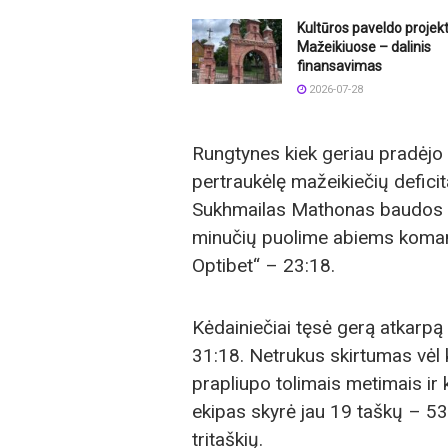
Kultūros paveldo proje
Mažeikiuose – dalinis
finansavimas
2026-07-28
Rungtynes kiek geriau pradėjo 
pertraukėlę mažeikiečių defici
Sukhmailas Mathonas baudos me
minučių puolime abiems koman
Optibet“ – 23:18.
Kėdainiečiai tęsė gerą atkarpą 
31:18. Netrukus skirtumas vėl 
prapliupo tolimais metimais ir 
ekipas skyrė jau 19 taškų – 53:
tritaškių.