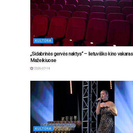
KULTŪRA
„Sidabrinės gervės naktys“ – lietuviško kino vakaras
Mažeikiuose
2026-07-14
KULTŪRA