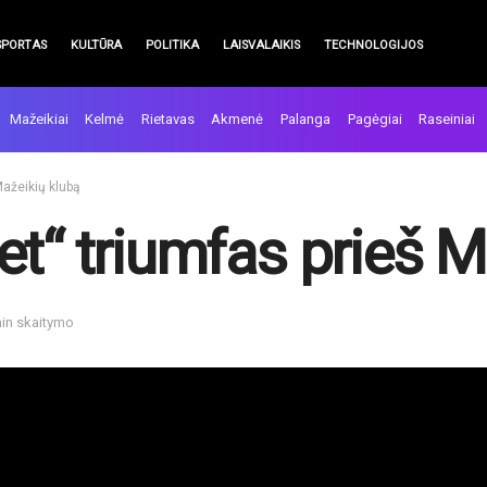
SPORTAS
KULTŪRA
POLITIKA
LAISVALAIKIS
TECHNOLOGIJOS
Mažeikiai
Kelmė
Rietavas
Akmenė
Palanga
Pagėgiai
Raseiniai
Mažeikių klubą
et“ triumfas prieš M
min skaitymo