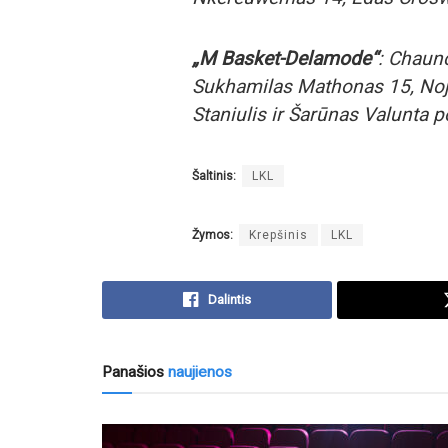
„M Basket-Delamode“
: Chaun
Sukhamilas Mathonas 15, Noju
Staniulis ir Šarūnas Valunta p
Šaltinis:
LKL
Žymos:
Krepšinis
LKL
Dalintis
Panašios
naujienos