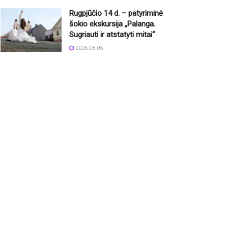
Rugpjūčio 14 d. – patyriminė
šokio ekskursija „Palanga.
Sugriauti ir atstatyti mitai“
2026-08-05