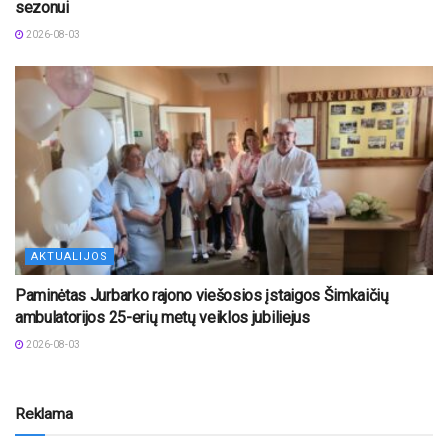
sezonui
2026-08-03
AKTUALIJOS
Paminėtas Jurbarko rajono viešosios įstaigos Šimkaičių
ambulatorijos 25-erių metų veiklos jubiliejus
2026-08-03
Reklama