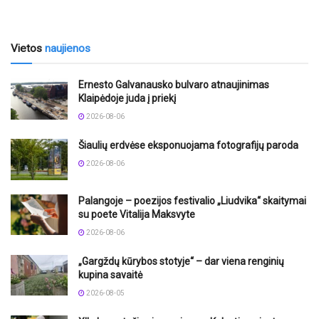
Vietos
naujienos
Ernesto Galvanausko bulvaro atnaujinimas
Klaipėdoje juda į priekį
2026-08-06
Šiaulių erdvėse eksponuojama fotografijų paroda
2026-08-06
Palangoje – poezijos festivalio „Liudvika“ skaitymai
su poete Vitalija Maksvyte
2026-08-06
„Gargždų kūrybos stotyje“ – dar viena renginių
kupina savaitė
2026-08-05