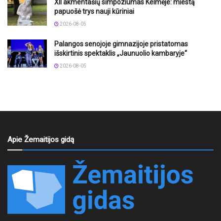
XII akmentašių simpoziumas Kelmėje: miestą
papuošė trys nauji kūriniai
2026-08-05
Palangos senojoje gimnazijoje pristatomas
išskirtinis spektaklis „Jaunuolio kambaryje“
2026-08-05
Apie Žemaitijos gidą